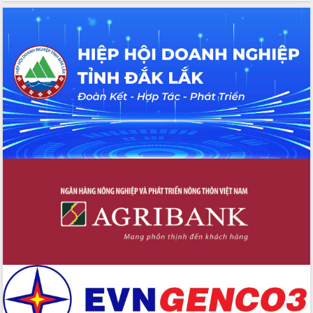
cấp xã
Đắk Lắk phát động hưởng ứng Ngày
Quyền của người tiêu dùng Việt Nam
2026
Đẩy mạnh cải cách hành chính, quyết
tâm đạt được mục tiêu tăng trưởng
hai con số trong năm 2026
Tổ chức trang trọng Lễ hội Đền thờ
Lương Văn Chánh năm 2026
Phó Bí thư Tỉnh ủy Đắk Lắk Đỗ Hữu
Huy giữ chức Bí thư Đảng ủy Ủy Ban
Nhân dân tỉnh
Bệnh án điện tử thúc đẩy chuyển đổi
số y tế tại Đắk Lắk
Chuyển đổi số thư viện: Mở rộng
không gian tri thức trong thời đại số
Đánh giá, rút kinh nghiệm công tác tổ
chức diễn tập trước ngày bầu cử
Chương trình “Gặp gỡ hữu nghị –
Friendship Meeting New Year 2026”