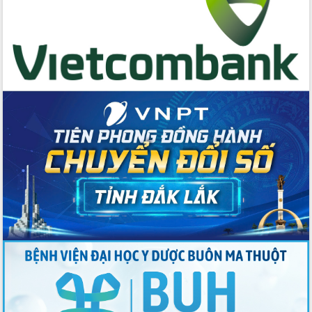
quốc phòng, quân sự địa phương năm
2026
Đắk Lắk tập trung toàn lực khắc phục
tồn tại IUU, sẵn sàng làm việc với
Đoàn thanh tra EC
Chủ tịch UBND tỉnh Tạ Anh Tuấn thăm,
chúc mừng các bệnh viện nhân Ngày
Thầy thuốc Việt Nam
Rộn ràng lễ hội truyền thống Sông
nước Đà Nông lần thứ I năm 2026
Kỳ họp Chuyên đề lần thứ Năm, HĐND
tỉnh Đắk Lắk thông qua các nghị quyết
quan trọng
Thống nhất danh sách giới thiệu ứng
cử đại biểu Quốc hội khoá XVI và đại
biểu HĐND tỉnh Đắk Lắk, nhiệm kỳ
2026-2031
Phát động hai phong trào thi đua quan
trọng trong kỷ nguyên mới
Hội nghị lần thứ tư Ban Chỉ đạo công