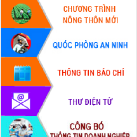
Hội thảo khoa học “Giải pháp thúc đẩy
phát triển nền kinh tế xanh tại tỉnh
Đắk Lắk”
Tăng cường giám sát, đôn đốc thực
hiện nhiệm vụ quản lý tài sản công
hàng tuần
Tháo gỡ những vướng mắc, đẩy mạnh
công tác cải cách thủ tục hành chính
tại Trung tâm Phục vụ hành chính
công tỉnh
Đắk Lắk: Tôn vinh 46 giải pháp tại Hội
thi Sáng tạo Kỹ thuật 2024 - 2025
Đắk Lắk rà soát, điều chỉnh Đề án 190
về phát triển nuôi trồng thủy sản
Phó Chủ tịch UBND tỉnh Đắk Lắk
Trương Công Thái kiểm tra thực địa
Dự án cao tốc Khánh Hòa - Buôn Ma
Thuột
Định vị cà phê Việt Nam như một “di
sản sống” trong dòng chảy toàn cầu