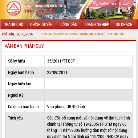
|
Vietnamese
English
TRANG CHỦ
CHÍNH QUYỀN
CÔNG DÂN
DOANH NGHIỆP
DU KHÁCH
Thứ sáu, 07/08/2026
CHÀO MỪNG ĐẾN VỚI CỔNG THÔNG TIN ĐIỆN TỬ TỈNH ĐẮK LẮK
VĂN BẢN PHÁP QUY
GIỚI THIỆU
LÃNH ĐẠO UBND TỈNH
Số ký hiệu
35/2011/TT-BCT
TIN TỨC SỰ KIỆN
Ngày ban hành
23/09/2011
SỞ, BAN, NGÀNH
Ngày hiệu lực
Người Ký
UBND CÁC XÃ, PHƯỜNG
Cơ quan ban hành
Văn phòng UBND Tỉnh
THÔNG TIN CHỈ ĐẠO ĐIỀU HÀNH
Trích yếu
Sửa đổi, bổ sung một số nội dung về thủ tục hành
HỆ THỐNG VĂN BẢN
chính tại Thông tư số 19/2005/TT-BTM ngày 08
tháng 11 năm 2005 hướng dẫn một số nội dung
VĂN BẢN HĐND TỈNH
quy định tại Nghị định số 110/2005/NĐ-CP ngày