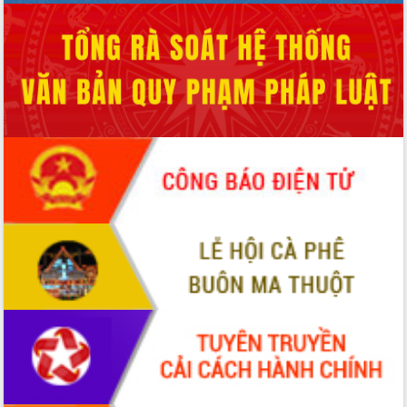
Quy hoạch và Xúc tiến đầu tư tỉnh Đắk
Lắk
Khơi thông điểm nghẽn, đẩy nhanh
giải ngân vốn khắc phục thiên tai
HĐND tỉnh thông qua điều chỉnh Quy
hoạch tỉnh thời kỳ 2021-2030
Hội thảo góp ý hồ sơ điều chỉnh quy
hoạch tỉnh Đắk Lắk thời kỳ 2021-2030,
tầm nhìn đến năm 2050
Nâng cao hiệu quả hoạt động của các
doanh nghiệp nhà nước
Hội nghị triển khai kết nối mạng
truyền số liệu chuyên dùng phục vụ cơ
quan Đảng, Nhà nước
Lễ phát động chuỗi hoạt động chung
tay làm sạch môi trường
Xã Ea Kar bước chuyển mình trong
công tác cải cách hành chính mô hình
mới
UBND tỉnh họp báo định kỳ tháng 4
năm 2026