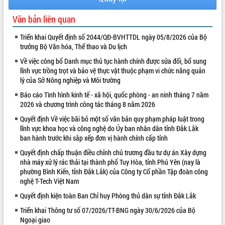
quan trọng
Văn bản liên quan
Bí thư Tỉnh ủy Lương Nguyễn Minh
Triết thăm, tặng quà người có công với
Triển khai Quyết định số 2044/QĐ-BVHTTDL ngày 05/8/2026 của Bộ
cách mạng
trưởng Bộ Văn hóa, Thể thao và Du lịch
Rà soát, hoàn thiện hệ thống thiết chế
Về việc công bố Danh mục thủ tục hành chính được sửa đổi, bổ sung
văn hóa, thể thao đáp ứng yêu cầu
LIÊN KẾT WEB
lĩnh vực trồng trọt và bảo vệ thực vật thuộc phạm vi chức năng quản
phát triển mới
lý của Sở Nông nghiệp và Môi trường
Thường trực HĐND tỉnh Đắk Lắk gặp
Báo cáo Tình hình kinh tế - xã hội, quốc phòng - an ninh tháng 7 năm
mặt Đoàn chuyên gia y tế TP. Hồ Chí
2026 và chương trình công tác tháng 8 năm 2026
Minh
Quyết định Về việc bãi bỏ một số văn bản quy phạm pháp luật trong
Lễ truy điệu và an táng hài cốt liệt sĩ
lĩnh vực khoa học và công nghệ do Ủy ban nhân dân tỉnh Đắk Lắk
tại Nghĩa trang Liệt sĩ xã Sơn Hòa
ban hành trước khi sắp xếp đơn vị hành chính cấp tỉnh
Bàn giải pháp tháo gỡ khó khăn trong
xuất khẩu sầu riêng và triển khai quy
Quyết định chấp thuận điều chỉnh chủ trương đầu tư dự án Xây dựng
nhà máy xử lý rác thải tại thành phố Tuy Hòa, tỉnh Phú Yên (nay là
định EUDR
phường Bình Kiến, tỉnh Đắk Lắk) của Công ty Cổ phần Tập đoàn công
Thứ trưởng Bộ Nông nghiệp và Môi
nghệ T-Tech Việt Nam
trường Nguyễn Hoàng Hiệp khảo sát
vùng trồng và doanh nghiệp đóng gói
Quyết định kiện toàn Ban Chỉ huy Phòng thủ dân sự tỉnh Đắk Lắk
sầu riêng tại Đắk Lắk
Triển khai Thông tư số 07/2026/TT-BNG ngày 30/6/2026 của Bộ
Trình diễn nghệ thuật chế biến các
Ngoại giao