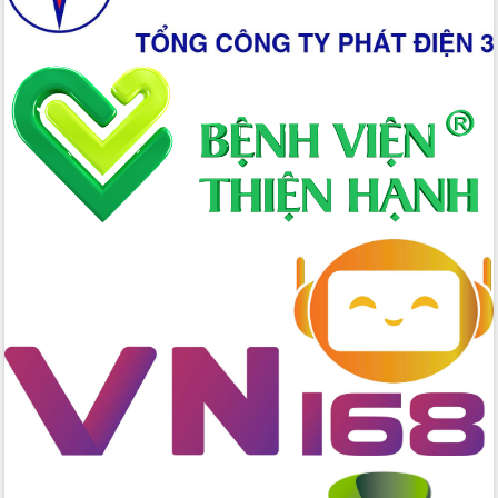
Bầu cử Quốc hội và HĐND: Cử tri Đắk
Lắk gửi gắm niềm tin, kỳ vọng vào lá
phiếu
Đắk Lắk sẵn sàng các điều kiện cho
Ngày hội bầu cử đại biểu Quốc hội
khóa XVI và HĐND các cấp nhiệm kỳ
2026-2031
Đảm bảo cuộc bầu cử đại biểu Quốc
hội và đại biểu HĐND các cấp diễn ra
an toàn, hiệu quả, đúng quy định
Thủ tướng Chính phủ Phạm Minh Chính
kiểm tra, chỉ đạo hoàn thành các dự
án cao tốc và thăm khu tái định cư tại
Đắk Lắk
Sôi nổi Hội đua ngựa truyền thống Gò
Thì Thùng mừng Xuân Bính Ngọ 2026
Lãnh đạo tỉnh dâng hương tưởng niệm
tại Đập Đồng Cam đầu Xuân Bính Ngọ
Ngành nông nghiệp phấn đấu tăng
trưởng đạt 5,86% trong năm 2026
UBND tỉnh Đắk Lắk triển khai công tác