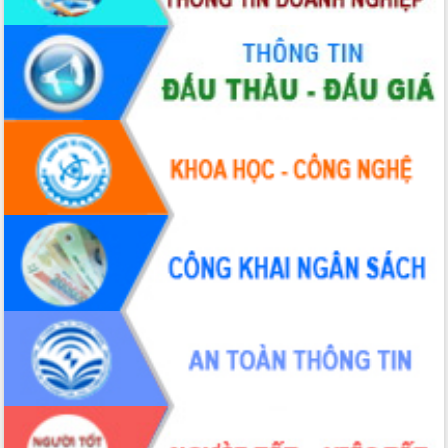
Xây dựng nông thôn mới: Nâng cao đời
sống người dân từ những mô hình thiết
thực
Quyết liệt tháo gỡ vướng mắc, đẩy
nhanh tiến độ các dự án trọng điểm
trong Khu kinh tế Nam Phú Yên
Hòn Yến phát triển du lịch gắn với bảo
tồn biển
Lấy ý kiến điều chỉnh Quy hoạch tỉnh
Đắk Lắk thời kỳ 2021-2030, tầm nhìn
đến năm 2050
Phát động chiến dịch 30 ngày đêm
giải phóng mặt bằng Tuyến đường bộ
ven biển
Đắk Lắk nỗ lực thúc đẩy tăng trưởng
kinh tế từ 10% trở lên trong Quý
II/2026
Đắk Lắk ký kết thỏa thuận hợp tác về
chuyển đổi số giai đoạn 2026 – 2030
với Tập đoàn Bưu chính Viễn thông
Việt Nam