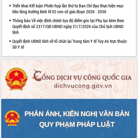
món ăn từ sầu riêng
Triển khai Kết luận Phiên họp lần thứ tư Ban Chỉ đạo thực hiện mục
Đắk Lắk công bố Quy hoạch và xúc
tiêu tăng trưởng kinh tế 02 con số giai đoạn 2026 - 2030
tiến đầu tư tỉnh
Thông báo Về việc đính chính tọa độ điểm góc tại Phụ lục kèm theo
Ngành cá ngừ Đắk Lắk chủ động thích
Quyết định số 2317/QĐ-UBND ngày 21/7/2026 của Chủ tịch UBND
ứng để giữ vững thị trường xuất khẩu
tỉnh
Diễn đàn Kinh tế tư nhân Việt Nam đột
Quyết định UBND tỉnh về tổ chức lại Trung tâm Y tế Tuy An trực thuộc
phá cơ chế - Hợp tác công tư
Sở Y tế
Đề án 06 tạo bước ngoặt đột phá trong
cải cách hành chính tỉnh Đắk Lắk
Kết nối tour, đẩy mạnh chuyển đổi số
để phát triển du lịch Đắk Lắk
Khởi động Dự án Đầu tư xây dựng hạ
tầng kỹ thuật Cụm công nghiệp Tân
Tiến
Gặp mặt các cơ quan báo chí nhân Kỷ
niệm 101 năm Ngày Báo chí Cách
mạng Việt Nam
Đắk Lắk sơ kết 4 năm triển khai thực
hiện Đề án 06 của Chính phủ
Họp báo thông tin về Hội nghị Công bố