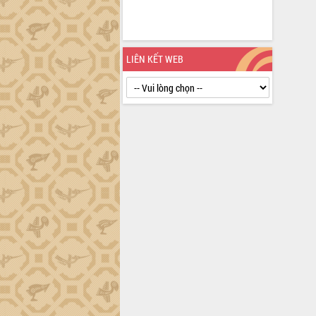
Triết thăm, tặng quà người có công với
cách mạng
Rà soát, hoàn thiện hệ thống thiết chế
văn hóa, thể thao đáp ứng yêu cầu
LIÊN KẾT WEB
phát triển mới
Thường trực HĐND tỉnh Đắk Lắk gặp
mặt Đoàn chuyên gia y tế TP. Hồ Chí
Minh
Lễ truy điệu và an táng hài cốt liệt sĩ
tại Nghĩa trang Liệt sĩ xã Sơn Hòa
Bàn giải pháp tháo gỡ khó khăn trong
xuất khẩu sầu riêng và triển khai quy
định EUDR
Thứ trưởng Bộ Nông nghiệp và Môi
trường Nguyễn Hoàng Hiệp khảo sát
vùng trồng và doanh nghiệp đóng gói
sầu riêng tại Đắk Lắk
Trình diễn nghệ thuật chế biến các
món ăn từ sầu riêng
Đắk Lắk công bố Quy hoạch và xúc