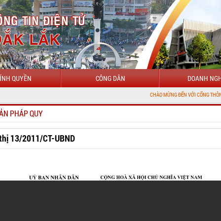
ÍNH QUYỀN
CÔNG DÂN
DOANH NGH
CHÀO MỪNG ĐẾN VỚI CỔNG THÔNG TIN ĐIỆN TỬ
ẢN PHÁP QUY
 thị 13/2011/CT-UBND