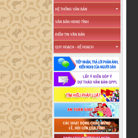
HỆ THỐNG VĂN BẢN
VĂN BẢN HĐND TỈNH
ĐIỂM TIN VĂN BẢN
QUY HOẠCH - KẾ HOẠCH