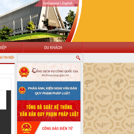
|
Vietnamese
English
IỆP
DU KHÁCH
 TỈNH ĐẮK LẮK