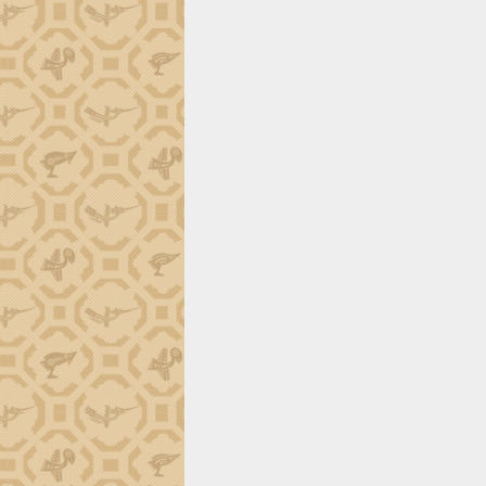
tiến đầu tư tỉnh
Ngành cá ngừ Đắk Lắk chủ động thích
ứng để giữ vững thị trường xuất khẩu
Diễn đàn Kinh tế tư nhân Việt Nam đột
phá cơ chế - Hợp tác công tư
Đề án 06 tạo bước ngoặt đột phá trong
cải cách hành chính tỉnh Đắk Lắk
Kết nối tour, đẩy mạnh chuyển đổi số
để phát triển du lịch Đắk Lắk
Khởi động Dự án Đầu tư xây dựng hạ
tầng kỹ thuật Cụm công nghiệp Tân
Tiến
Gặp mặt các cơ quan báo chí nhân Kỷ
niệm 101 năm Ngày Báo chí Cách
mạng Việt Nam
Đắk Lắk sơ kết 4 năm triển khai thực
hiện Đề án 06 của Chính phủ
Họp báo thông tin về Hội nghị Công bố
Quy hoạch và Xúc tiến đầu tư tỉnh Đắk
Lắk