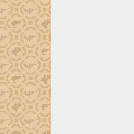
Gặp mặt các cơ quan báo chí nhân Kỷ
niệm 101 năm Ngày Báo chí Cách
mạng Việt Nam
Đắk Lắk sơ kết 4 năm triển khai thực
hiện Đề án 06 của Chính phủ
Họp báo thông tin về Hội nghị Công bố
Quy hoạch và Xúc tiến đầu tư tỉnh Đắk
Lắk
Khơi thông điểm nghẽn, đẩy nhanh
giải ngân vốn khắc phục thiên tai
HĐND tỉnh thông qua điều chỉnh Quy
hoạch tỉnh thời kỳ 2021-2030
Hội thảo góp ý hồ sơ điều chỉnh quy
hoạch tỉnh Đắk Lắk thời kỳ 2021-2030,
tầm nhìn đến năm 2050
Nâng cao hiệu quả hoạt động của các
doanh nghiệp nhà nước
Hội nghị triển khai kết nối mạng
truyền số liệu chuyên dùng phục vụ cơ
quan Đảng, Nhà nước