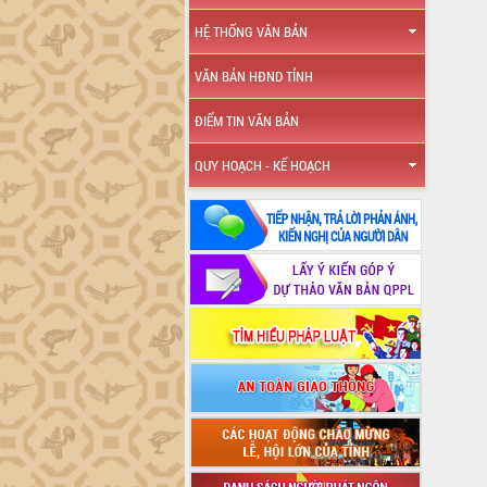
HỆ THỐNG VĂN BẢN
VĂN BẢN HĐND TỈNH
ĐIỂM TIN VĂN BẢN
QUY HOẠCH - KẾ HOẠCH