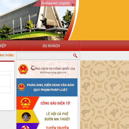
|
Vietnamese
English
IỆP
DU KHÁCH
ĐIỆN TỬ TỈNH ĐẮK LẮK