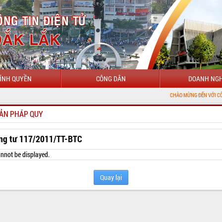
ÍNH QUYỀN
CÔNG DÂN
DOANH NGH
CHÀO MỪNG ĐẾN VỚI CỔNG THÔNG TIN 
ẢN PHÁP QUY
ng tư 117/2011/TT-BTC
nnot be displayed.
Quay lại