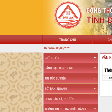
TRANG CHỦ
CH
Thứ năm, 06/08/2026
VĂN B
GIỚI THIỆU
LÃNH ĐẠO UBND TỈNH
Thô
PDF ca
TIN TỨC SỰ KIỆN
SỞ, BAN, NGÀNH
UBND CÁC XÃ, PHƯỜNG
THÔNG TIN CHỈ ĐẠO ĐIỀU HÀNH