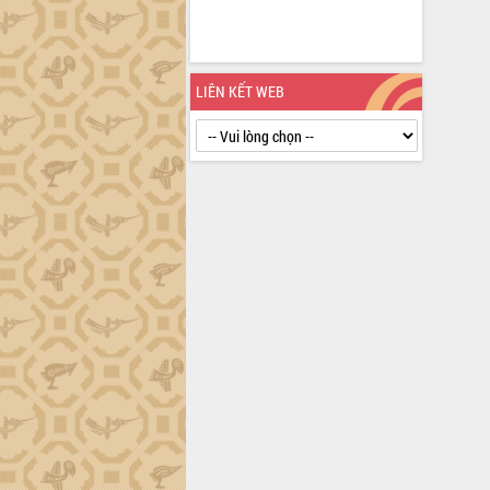
định EUDR
Thứ trưởng Bộ Nông nghiệp và Môi
trường Nguyễn Hoàng Hiệp khảo sát
vùng trồng và doanh nghiệp đóng gói
LIÊN KẾT WEB
sầu riêng tại Đắk Lắk
Trình diễn nghệ thuật chế biến các
món ăn từ sầu riêng
Đắk Lắk công bố Quy hoạch và xúc
tiến đầu tư tỉnh
Ngành cá ngừ Đắk Lắk chủ động thích
ứng để giữ vững thị trường xuất khẩu
Diễn đàn Kinh tế tư nhân Việt Nam đột
phá cơ chế - Hợp tác công tư
Đề án 06 tạo bước ngoặt đột phá trong
cải cách hành chính tỉnh Đắk Lắk
Kết nối tour, đẩy mạnh chuyển đổi số
để phát triển du lịch Đắk Lắk
Khởi động Dự án Đầu tư xây dựng hạ
tầng kỹ thuật Cụm công nghiệp Tân
Tiến