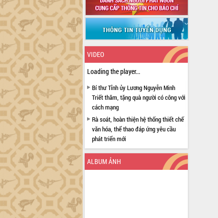
VIDEO
Loading the player...
Bí thư Tỉnh ủy Lương Nguyễn Minh
Triết thăm, tặng quà người có công với
cách mạng
Rà soát, hoàn thiện hệ thống thiết chế
văn hóa, thể thao đáp ứng yêu cầu
phát triển mới
Thường trực HĐND tỉnh Đắk Lắk gặp
mặt Đoàn chuyên gia y tế TP. Hồ Chí
ALBUM ẢNH
Minh
Lễ truy điệu và an táng hài cốt liệt sĩ
tại Nghĩa trang Liệt sĩ xã Sơn Hòa
Bàn giải pháp tháo gỡ khó khăn trong
xuất khẩu sầu riêng và triển khai quy