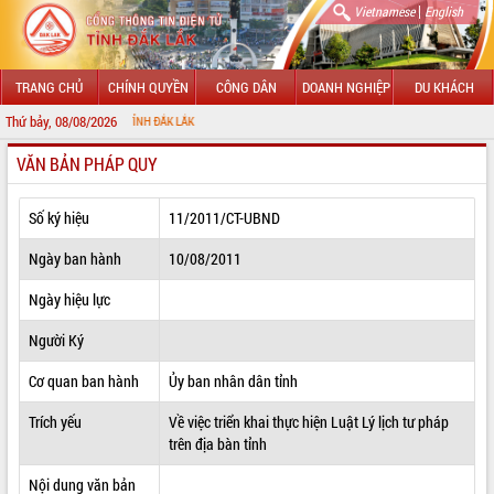
|
Vietnamese
English
TRANG CHỦ
CHÍNH QUYỀN
CÔNG DÂN
DOANH NGHIỆP
DU KHÁCH
Thứ bảy, 08/08/2026
CHÀ
VĂN BẢN PHÁP QUY
GIỚI THIỆU
LÃNH ĐẠO UBND TỈNH
Số ký hiệu
11/2011/CT-UBND
TIN TỨC SỰ KIỆN
Ngày ban hành
10/08/2011
SỞ, BAN, NGÀNH
Ngày hiệu lực
Người Ký
UBND CÁC XÃ, PHƯỜNG
Cơ quan ban hành
Ủy ban nhân dân tỉnh
THÔNG TIN CHỈ ĐẠO ĐIỀU HÀNH
Trích yếu
Về việc triển khai thực hiện Luật Lý lịch tư pháp
HỆ THỐNG VĂN BẢN
trên địa bàn tỉnh
VĂN BẢN HĐND TỈNH
Nội dung văn bản