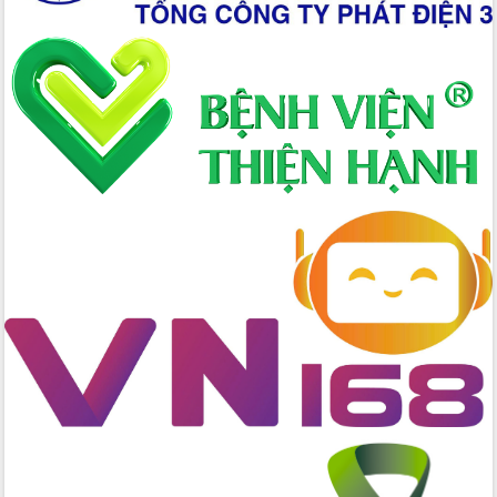
Bầu cử Quốc hội và HĐND: Cử tri Đắk
Lắk gửi gắm niềm tin, kỳ vọng vào lá
phiếu
Đắk Lắk sẵn sàng các điều kiện cho
Ngày hội bầu cử đại biểu Quốc hội
khóa XVI và HĐND các cấp nhiệm kỳ
2026-2031
Đảm bảo cuộc bầu cử đại biểu Quốc
hội và đại biểu HĐND các cấp diễn ra
an toàn, hiệu quả, đúng quy định
Thủ tướng Chính phủ Phạm Minh Chính
kiểm tra, chỉ đạo hoàn thành các dự
án cao tốc và thăm khu tái định cư tại
Đắk Lắk
Sôi nổi Hội đua ngựa truyền thống Gò
Thì Thùng mừng Xuân Bính Ngọ 2026
Lãnh đạo tỉnh dâng hương tưởng niệm
tại Đập Đồng Cam đầu Xuân Bính Ngọ
Ngành nông nghiệp phấn đấu tăng
trưởng đạt 5,86% trong năm 2026
UBND tỉnh Đắk Lắk triển khai công tác