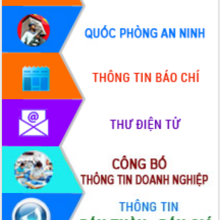
Hội thảo khoa học “Giải pháp thúc đẩy
phát triển nền kinh tế xanh tại tỉnh
Đắk Lắk”
Tăng cường giám sát, đôn đốc thực
hiện nhiệm vụ quản lý tài sản công
hàng tuần
Tháo gỡ những vướng mắc, đẩy mạnh
công tác cải cách thủ tục hành chính
tại Trung tâm Phục vụ hành chính
công tỉnh
Đắk Lắk: Tôn vinh 46 giải pháp tại Hội
thi Sáng tạo Kỹ thuật 2024 - 2025
Đắk Lắk rà soát, điều chỉnh Đề án 190
về phát triển nuôi trồng thủy sản
Phó Chủ tịch UBND tỉnh Đắk Lắk
Trương Công Thái kiểm tra thực địa
Dự án cao tốc Khánh Hòa - Buôn Ma
Thuột
Định vị cà phê Việt Nam như một “di
sản sống” trong dòng chảy toàn cầu