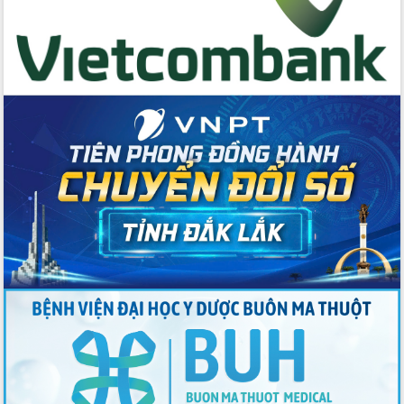
quốc phòng, quân sự địa phương năm
2026
Đắk Lắk tập trung toàn lực khắc phục
tồn tại IUU, sẵn sàng làm việc với
Đoàn thanh tra EC
Chủ tịch UBND tỉnh Tạ Anh Tuấn thăm,
chúc mừng các bệnh viện nhân Ngày
Thầy thuốc Việt Nam
Rộn ràng lễ hội truyền thống Sông
nước Đà Nông lần thứ I năm 2026
Kỳ họp Chuyên đề lần thứ Năm, HĐND
tỉnh Đắk Lắk thông qua các nghị quyết
quan trọng
Thống nhất danh sách giới thiệu ứng
cử đại biểu Quốc hội khoá XVI và đại
biểu HĐND tỉnh Đắk Lắk, nhiệm kỳ
2026-2031
Phát động hai phong trào thi đua quan
trọng trong kỷ nguyên mới
Hội nghị lần thứ tư Ban Chỉ đạo công