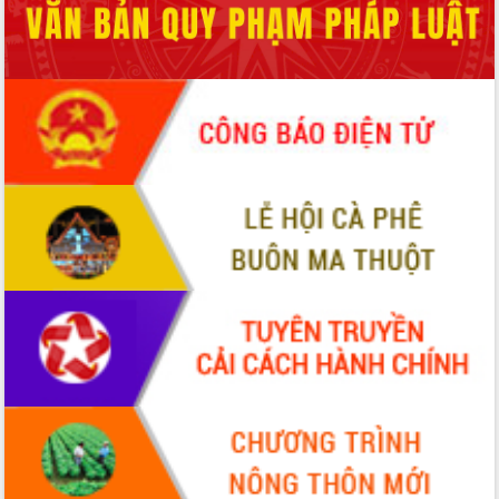
Quy hoạch và Xúc tiến đầu tư tỉnh Đắk
Lắk
Khơi thông điểm nghẽn, đẩy nhanh
giải ngân vốn khắc phục thiên tai
HĐND tỉnh thông qua điều chỉnh Quy
hoạch tỉnh thời kỳ 2021-2030
Hội thảo góp ý hồ sơ điều chỉnh quy
hoạch tỉnh Đắk Lắk thời kỳ 2021-2030,
tầm nhìn đến năm 2050
Nâng cao hiệu quả hoạt động của các
doanh nghiệp nhà nước
Hội nghị triển khai kết nối mạng
truyền số liệu chuyên dùng phục vụ cơ
quan Đảng, Nhà nước
Lễ phát động chuỗi hoạt động chung
tay làm sạch môi trường
Xã Ea Kar bước chuyển mình trong
công tác cải cách hành chính mô hình
mới
UBND tỉnh họp báo định kỳ tháng 4
năm 2026