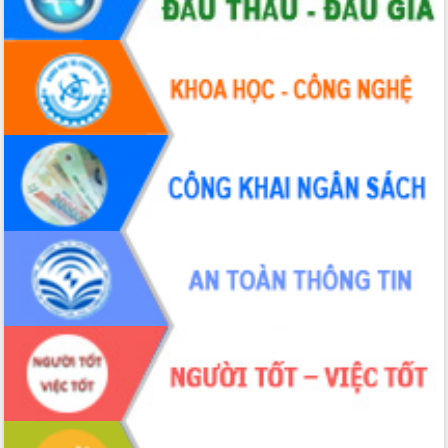
Xây dựng nông thôn mới: Nâng cao đời
sống người dân từ những mô hình thiết
thực
Quyết liệt tháo gỡ vướng mắc, đẩy
nhanh tiến độ các dự án trọng điểm
trong Khu kinh tế Nam Phú Yên
Hòn Yến phát triển du lịch gắn với bảo
tồn biển
Lấy ý kiến điều chỉnh Quy hoạch tỉnh
Đắk Lắk thời kỳ 2021-2030, tầm nhìn
đến năm 2050
Phát động chiến dịch 30 ngày đêm
giải phóng mặt bằng Tuyến đường bộ
ven biển
Đắk Lắk nỗ lực thúc đẩy tăng trưởng
kinh tế từ 10% trở lên trong Quý
II/2026
Đắk Lắk ký kết thỏa thuận hợp tác về
chuyển đổi số giai đoạn 2026 – 2030
với Tập đoàn Bưu chính Viễn thông
Việt Nam