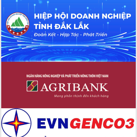
cấp xã
Đắk Lắk phát động hưởng ứng Ngày
Quyền của người tiêu dùng Việt Nam
2026
Đẩy mạnh cải cách hành chính, quyết
tâm đạt được mục tiêu tăng trưởng
hai con số trong năm 2026
Tổ chức trang trọng Lễ hội Đền thờ
Lương Văn Chánh năm 2026
Phó Bí thư Tỉnh ủy Đắk Lắk Đỗ Hữu
Huy giữ chức Bí thư Đảng ủy Ủy Ban
Nhân dân tỉnh
Bệnh án điện tử thúc đẩy chuyển đổi
số y tế tại Đắk Lắk
Chuyển đổi số thư viện: Mở rộng
không gian tri thức trong thời đại số
Đánh giá, rút kinh nghiệm công tác tổ
chức diễn tập trước ngày bầu cử
Chương trình “Gặp gỡ hữu nghị –
Friendship Meeting New Year 2026”