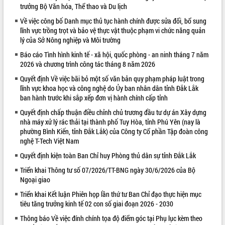
trưởng Bộ Văn hóa, Thể thao và Du lịch
quan trọng
Về việc công bố Danh mục thủ tục hành chính được sửa đổi, bổ sung
Bí thư Tỉnh ủy Lương Nguyễn Minh
lĩnh vực trồng trọt và bảo vệ thực vật thuộc phạm vi chức năng quản
Triết thăm, tặng quà người có công với
lý của Sở Nông nghiệp và Môi trường
cách mạng
Rà soát, hoàn thiện hệ thống thiết chế
Báo cáo Tình hình kinh tế - xã hội, quốc phòng - an ninh tháng 7 năm
2026 và chương trình công tác tháng 8 năm 2026
văn hóa, thể thao đáp ứng yêu cầu
LIÊN KẾT WEB
phát triển mới
Quyết định Về việc bãi bỏ một số văn bản quy phạm pháp luật trong
Thường trực HĐND tỉnh Đắk Lắk gặp
lĩnh vực khoa học và công nghệ do Ủy ban nhân dân tỉnh Đắk Lắk
mặt Đoàn chuyên gia y tế TP. Hồ Chí
ban hành trước khi sắp xếp đơn vị hành chính cấp tỉnh
Minh
Quyết định chấp thuận điều chỉnh chủ trương đầu tư dự án Xây dựng
Lễ truy điệu và an táng hài cốt liệt sĩ
nhà máy xử lý rác thải tại thành phố Tuy Hòa, tỉnh Phú Yên (nay là
tại Nghĩa trang Liệt sĩ xã Sơn Hòa
phường Bình Kiến, tỉnh Đắk Lắk) của Công ty Cổ phần Tập đoàn công
nghệ T-Tech Việt Nam
Bàn giải pháp tháo gỡ khó khăn trong
xuất khẩu sầu riêng và triển khai quy
Quyết định kiện toàn Ban Chỉ huy Phòng thủ dân sự tỉnh Đắk Lắk
định EUDR
Triển khai Thông tư số 07/2026/TT-BNG ngày 30/6/2026 của Bộ
Thứ trưởng Bộ Nông nghiệp và Môi
Ngoại giao
trường Nguyễn Hoàng Hiệp khảo sát
Triển khai Kết luận Phiên họp lần thứ tư Ban Chỉ đạo thực hiện mục
vùng trồng và doanh nghiệp đóng gói
tiêu tăng trưởng kinh tế 02 con số giai đoạn 2026 - 2030
sầu riêng tại Đắk Lắk
Trình diễn nghệ thuật chế biến các
Thông báo Về việc đính chính tọa độ điểm góc tại Phụ lục kèm theo