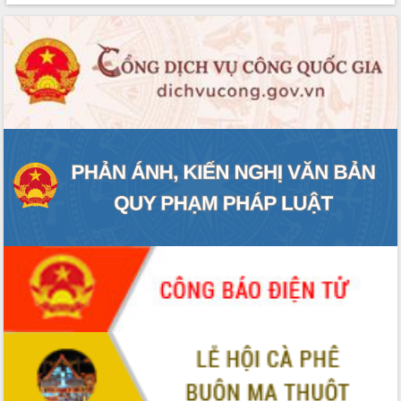
VIDEO
Không có file video nào để phát.
ALBUM ẢNH
LIÊN KẾT WEB