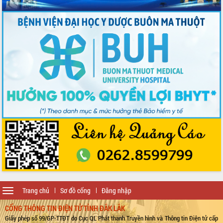
Toggle
Trang chủ
Sơ đồ cổng
Đăng nhập
navigation
CỔNG THÔNG TIN ĐIỆN TỬ TỈNH ĐẮK LẮK
Giấy phép số 99/GP-TTĐT do Cục QL Phát thanh Truyền hình và Thông tin Điện tử cấp