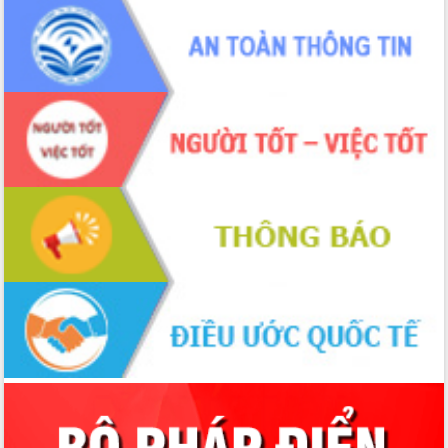
phá cơ chế - Hợp tác công tư
Đề án 06 tạo bước ngoặt đột phá trong
cải cách hành chính tỉnh Đắk Lắk
Kết nối tour, đẩy mạnh chuyển đổi số
để phát triển du lịch Đắk Lắk
Khởi động Dự án Đầu tư xây dựng hạ
tầng kỹ thuật Cụm công nghiệp Tân
Tiến
Gặp mặt các cơ quan báo chí nhân Kỷ
niệm 101 năm Ngày Báo chí Cách
mạng Việt Nam
Đắk Lắk sơ kết 4 năm triển khai thực
hiện Đề án 06 của Chính phủ
Họp báo thông tin về Hội nghị Công bố
Quy hoạch và Xúc tiến đầu tư tỉnh Đắk
Lắk
Khơi thông điểm nghẽn, đẩy nhanh
giải ngân vốn khắc phục thiên tai
HĐND tỉnh thông qua điều chỉnh Quy
hoạch tỉnh thời kỳ 2021-2030