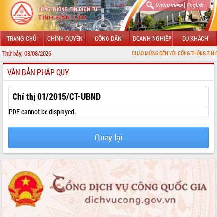
|
Vietnamese
English
TRANG CHỦ
CHÍNH QUYỀN
CÔNG DÂN
DOANH NGHIỆP
DU KHÁCH
Thứ bảy, 08/08/2026
CHÀO MỪNG ĐẾN VỚI CỔNG THÔNG TIN ĐIỆN TỬ TỈNH
VĂN BẢN PHÁP QUY
GIỚI THIỆU
LÃNH ĐẠO UBND TỈNH
Chỉ thị 01/2015/CT-UBND
TIN TỨC SỰ KIỆN
PDF cannot be displayed.
SỞ, BAN, NGÀNH
Quay lại
UBND CÁC XÃ, PHƯỜNG
THÔNG TIN CHỈ ĐẠO ĐIỀU HÀNH
HỆ THỐNG VĂN BẢN
VĂN BẢN HĐND TỈNH