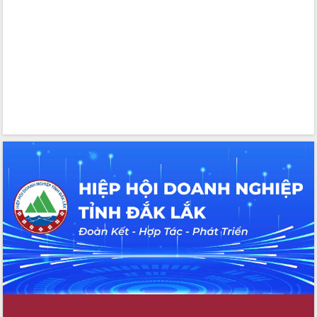
Tháo gỡ những vướng mắc, đẩy mạnh
công tác cải cách thủ tục hành chính
tại Trung tâm Phục vụ hành chính
công tỉnh
Đắk Lắk: Tôn vinh 46 giải pháp tại Hội
thi Sáng tạo Kỹ thuật 2024 - 2025
Đắk Lắk rà soát, điều chỉnh Đề án 190
về phát triển nuôi trồng thủy sản
Phó Chủ tịch UBND tỉnh Đắk Lắk
Trương Công Thái kiểm tra thực địa
Dự án cao tốc Khánh Hòa - Buôn Ma
Thuột
Định vị cà phê Việt Nam như một “di
sản sống” trong dòng chảy toàn cầu
Xây dựng nông thôn mới: Nâng cao đời
sống người dân từ những mô hình thiết
thực
Quyết liệt tháo gỡ vướng mắc, đẩy
nhanh tiến độ các dự án trọng điểm
trong Khu kinh tế Nam Phú Yên