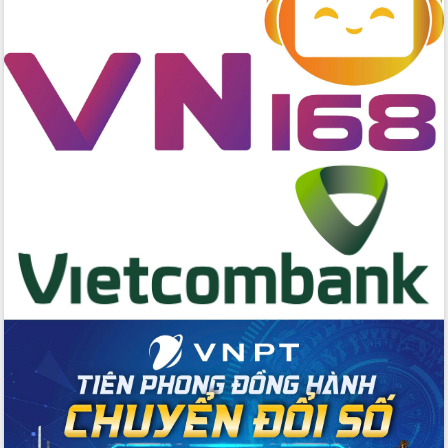
Tập huấn ứng dụng trí tuệ nhân tạo (AI)
trong thương mại điện tử năm 2026
Đoàn đại biểu Quốc hội tỉnh Đắk Lắk
trao đổi thông tin trước Kỳ họp thứ
nhất, Quốc hội khóa XVI
Quyết liệt cải cách hành chính, khơi
thông nguồn lực phát triển
Nâng cao hiệu lực, hiệu quả HĐND
tỉnh thông qua hiện đại hóa hành chính
Xã Ea Phê gắn cải cách hành chính với
chuyển đổi số
Phó Chủ tịch Thường trực UBND tỉnh
Hồ Thị Nguyên Thảo làm việc tại Trung
tâm Phục vụ hành chính công xã Ea
Phê
Xây dựng nền hành chính số đồng
hành cùng nông dân dân, doanh nghiệp
Giai đoạn 2026-2030, Đắk Lắk phấn
đấu có 77% xã đạt chuẩn nông thôn
mới