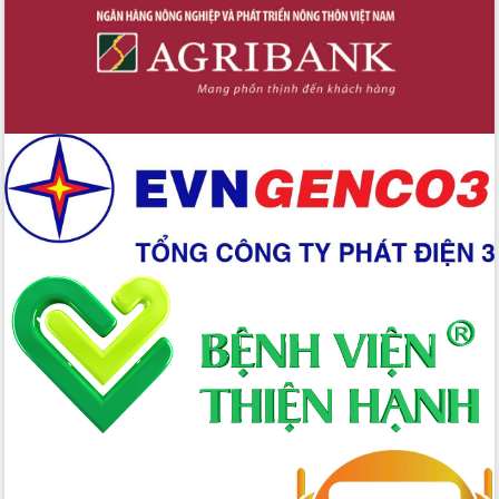
Hòn Yến phát triển du lịch gắn với bảo
tồn biển
Lấy ý kiến điều chỉnh Quy hoạch tỉnh
Đắk Lắk thời kỳ 2021-2030, tầm nhìn
đến năm 2050
Phát động chiến dịch 30 ngày đêm
giải phóng mặt bằng Tuyến đường bộ
ven biển
Đắk Lắk nỗ lực thúc đẩy tăng trưởng
kinh tế từ 10% trở lên trong Quý
II/2026
Đắk Lắk ký kết thỏa thuận hợp tác về
chuyển đổi số giai đoạn 2026 – 2030
với Tập đoàn Bưu chính Viễn thông
Việt Nam
Thứ trưởng Bộ Y tế làm việc với tỉnh
Đắk Lắk về phát triển nhân lực y tế
cho trạm y tế cấp xã
Du lịch Đắk Lắk nâng tầm trải nghiệm
du khách thông qua Hệ thống cơ sở dữ
liệu và Bản đồ số