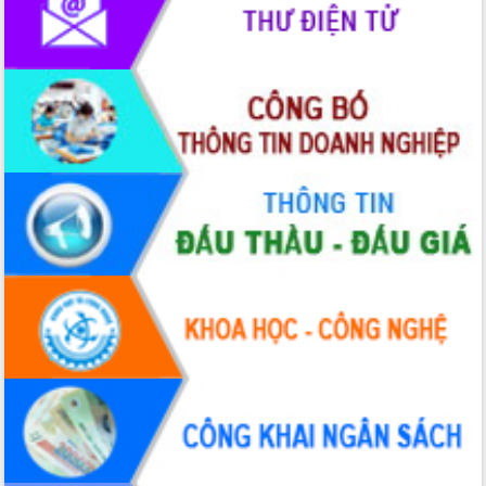
phát triển mới
Thường trực HĐND tỉnh Đắk Lắk gặp
mặt Đoàn chuyên gia y tế TP. Hồ Chí
Minh
Lễ truy điệu và an táng hài cốt liệt sĩ
tại Nghĩa trang Liệt sĩ xã Sơn Hòa
Bàn giải pháp tháo gỡ khó khăn trong
xuất khẩu sầu riêng và triển khai quy
định EUDR
Thứ trưởng Bộ Nông nghiệp và Môi
trường Nguyễn Hoàng Hiệp khảo sát
vùng trồng và doanh nghiệp đóng gói
sầu riêng tại Đắk Lắk
Trình diễn nghệ thuật chế biến các
món ăn từ sầu riêng
Đắk Lắk công bố Quy hoạch và xúc
tiến đầu tư tỉnh
Ngành cá ngừ Đắk Lắk chủ động thích
ứng để giữ vững thị trường xuất khẩu
Diễn đàn Kinh tế tư nhân Việt Nam đột