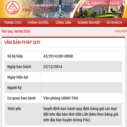
|
Vietnamese
English
TRANG CHỦ
CHÍNH QUYỀN
CÔNG DÂN
DOANH NGHIỆP
DU KHÁCH
Thứ bảy, 08/08/2026
CHÀO MỪNG ĐẾN VỚI CỔNG
VĂN BẢN PHÁP QUY
GIỚI THIỆU
LÃNH ĐẠO UBND TỈNH
Số ký hiệu
43/2014/QĐ-UBND
TIN TỨC SỰ KIỆN
Ngày ban hành
22/12/2014
SỞ, BAN, NGÀNH
Ngày hiệu lực
Người Ký
UBND CÁC XÃ, PHƯỜNG
Cơ quan ban hành
Văn phòng UBND Tỉnh
THÔNG TIN CHỈ ĐẠO ĐIỀU HÀNH
Trích yếu
Quyết định ban hành quy định bảng giá các loại
HỆ THỐNG VĂN BẢN
đất trên địa bàn tỉnh Đắk Lắk (kèm theo bảng giá
trên địa bàn huyện Krông Pắc)
VĂN BẢN HĐND TỈNH