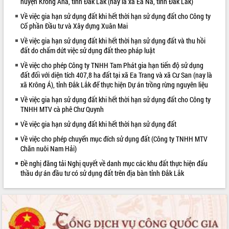
huyện Krông Ana, tỉnh Đắk Lắk (nay là xã Ea Na, tỉnh Đắk Lắk)
VIDEO
Về việc gia hạn sử dụng đất khi hết thời hạn sử dụng đất cho Công ty
Cổ phần Đầu tư và Xây dựng Xuân Mai
Không có file video nào để phát.
Về việc gia hạn sử dụng đất khi hết thời hạn sử dụng đất và thu hồi
đất do chấm dứt việc sử dụng đất theo pháp luật
ALBUM ẢNH
Về việc cho phép Công ty TNHH Tam Phát gia hạn tiến độ sử dụng
đất đối với diện tích 407,8 ha đất tại xã Ea Trang và xã Cư San (nay là
xã Krông Á), tỉnh Đắk Lắk để thực hiện Dự án trồng rừng nguyên liệu
Về việc gia hạn sử dụng đất khi hết thời hạn sử dụng đất cho Công ty
TNHH MTV cà phê Chư Quynh
Về việc gia hạn sử dụng đất khi hết thời hạn sử dụng đất
Về việc cho phép chuyển mục đích sử dụng đất (Công ty TNHH MTV
Chăn nuôi Nam Hải)
LIÊN KẾT WEB
Đề nghị đăng tải Nghị quyết về danh mục các khu đất thực hiện đấu
thầu dự án đầu tư có sử dụng đất trên địa bàn tỉnh Đắk Lắk