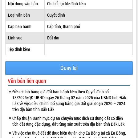
Nội dung văn bản
Chi tiết tại file đính kèm
ĐIỂM TIN VĂN BẢN
Loại văn bản
Quyết định
QUY HOẠCH - KẾ HOẠCH
Cấp ban hành
Cấp tỉnh, thành phố
Lĩnh vực
Đất đai
Tệp đính kèm
Quay lại
Văn bản liên quan
Điều chỉnh bảng giá đất ban hành kèm theo Quyết định số
13/2025/QĐ-UBND ngày 26 tháng 02 năm 2025 của UBND tỉnh Đắk
Lắk về việc điều chỉnh, bổ sung bảng giá đất giai đoạn 2020 – 2024
trên địa bàn tỉnh Đắk Lắk
Chấp thuận Danh mục dự án chuyển mục đích sử dụng đất có diện
tích đất rừng đặc dụng, đất rừng sản xuất trên địa bàn tỉnh Đắk Lắk
Về việc cho thuê đất để thực hiện dự án chợ Ea Bông tại xã Ea Bông,