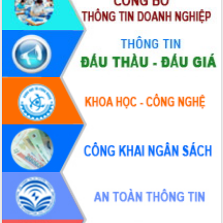
Hòn Yến phát triển du lịch gắn với bảo
tồn biển
Lấy ý kiến điều chỉnh Quy hoạch tỉnh
Đắk Lắk thời kỳ 2021-2030, tầm nhìn
đến năm 2050
Phát động chiến dịch 30 ngày đêm
giải phóng mặt bằng Tuyến đường bộ
ven biển
Đắk Lắk nỗ lực thúc đẩy tăng trưởng
kinh tế từ 10% trở lên trong Quý
II/2026
Đắk Lắk ký kết thỏa thuận hợp tác về
chuyển đổi số giai đoạn 2026 – 2030
với Tập đoàn Bưu chính Viễn thông
Việt Nam
Thứ trưởng Bộ Y tế làm việc với tỉnh
Đắk Lắk về phát triển nhân lực y tế
cho trạm y tế cấp xã
Du lịch Đắk Lắk nâng tầm trải nghiệm
du khách thông qua Hệ thống cơ sở dữ
liệu và Bản đồ số