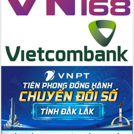
chúc mừng các bệnh viện nhân Ngày
Thầy thuốc Việt Nam
Rộn ràng lễ hội truyền thống Sông
nước Đà Nông lần thứ I năm 2026
Kỳ họp Chuyên đề lần thứ Năm, HĐND
tỉnh Đắk Lắk thông qua các nghị quyết
quan trọng
Thống nhất danh sách giới thiệu ứng
cử đại biểu Quốc hội khoá XVI và đại
biểu HĐND tỉnh Đắk Lắk, nhiệm kỳ
2026-2031
Phát động hai phong trào thi đua quan
trọng trong kỷ nguyên mới
Hội nghị lần thứ tư Ban Chỉ đạo công
tác bầu cử tỉnh Đắk Lắk
Hội nghị Báo cáo viên Trung ương
tháng 01/2026
Phó Thủ tướng Hồ Quốc Dũng đánh giá
cao kết quả Chiến dịch Quang Trung
tại Đắk Lắk