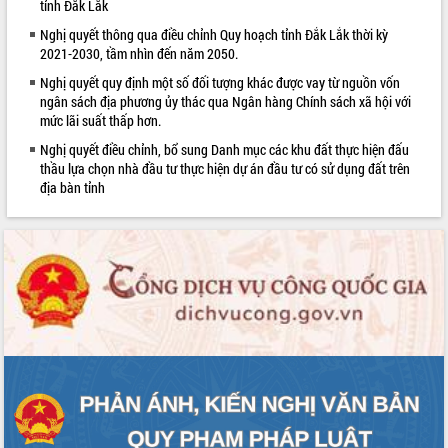
tỉnh Đắk Lắk
phá cơ chế - Hợp tác công tư
Nghị quyết thông qua điều chỉnh Quy hoạch tỉnh Đắk Lắk thời kỳ
Đề án 06 tạo bước ngoặt đột phá trong
2021-2030, tầm nhìn đến năm 2050.
cải cách hành chính tỉnh Đắk Lắk
Kết nối tour, đẩy mạnh chuyển đổi số
Nghị quyết quy định một số đối tượng khác được vay từ nguồn vốn
để phát triển du lịch Đắk Lắk
ngân sách địa phương ủy thác qua Ngân hàng Chính sách xã hội với
mức lãi suất thấp hơn.
Khởi động Dự án Đầu tư xây dựng hạ
tầng kỹ thuật Cụm công nghiệp Tân
Nghị quyết điều chỉnh, bổ sung Danh mục các khu đất thực hiện đấu
Tiến
thầu lựa chọn nhà đầu tư thực hiện dự án đầu tư có sử dụng đất trên
địa bàn tỉnh
Gặp mặt các cơ quan báo chí nhân Kỷ
niệm 101 năm Ngày Báo chí Cách
mạng Việt Nam
Đắk Lắk sơ kết 4 năm triển khai thực
hiện Đề án 06 của Chính phủ
Họp báo thông tin về Hội nghị Công bố
Quy hoạch và Xúc tiến đầu tư tỉnh Đắk
Lắk
Khơi thông điểm nghẽn, đẩy nhanh
giải ngân vốn khắc phục thiên tai
HĐND tỉnh thông qua điều chỉnh Quy
hoạch tỉnh thời kỳ 2021-2030