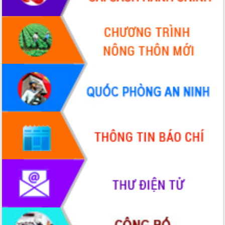
Tháo gỡ những vướng mắc, đẩy mạnh
công tác cải cách thủ tục hành chính
tại Trung tâm Phục vụ hành chính
công tỉnh
Đắk Lắk: Tôn vinh 46 giải pháp tại Hội
thi Sáng tạo Kỹ thuật 2024 - 2025
Đắk Lắk rà soát, điều chỉnh Đề án 190
về phát triển nuôi trồng thủy sản
Phó Chủ tịch UBND tỉnh Đắk Lắk
Trương Công Thái kiểm tra thực địa
Dự án cao tốc Khánh Hòa - Buôn Ma
Thuột
Định vị cà phê Việt Nam như một “di
sản sống” trong dòng chảy toàn cầu
Xây dựng nông thôn mới: Nâng cao đời
sống người dân từ những mô hình thiết
thực
Quyết liệt tháo gỡ vướng mắc, đẩy
nhanh tiến độ các dự án trọng điểm
trong Khu kinh tế Nam Phú Yên