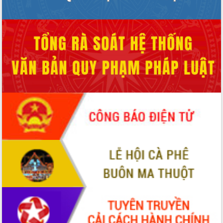
Hội thảo góp ý hồ sơ điều chỉnh quy
hoạch tỉnh Đắk Lắk thời kỳ 2021-2030,
tầm nhìn đến năm 2050
Nâng cao hiệu quả hoạt động của các
doanh nghiệp nhà nước
Hội nghị triển khai kết nối mạng
truyền số liệu chuyên dùng phục vụ cơ
quan Đảng, Nhà nước
Lễ phát động chuỗi hoạt động chung
tay làm sạch môi trường
Xã Ea Kar bước chuyển mình trong
công tác cải cách hành chính mô hình
mới
UBND tỉnh họp báo định kỳ tháng 4
năm 2026
Hội thảo khoa học “Giải pháp thúc đẩy
phát triển nền kinh tế xanh tại tỉnh
Đắk Lắk”
Tăng cường giám sát, đôn đốc thực
hiện nhiệm vụ quản lý tài sản công
hàng tuần