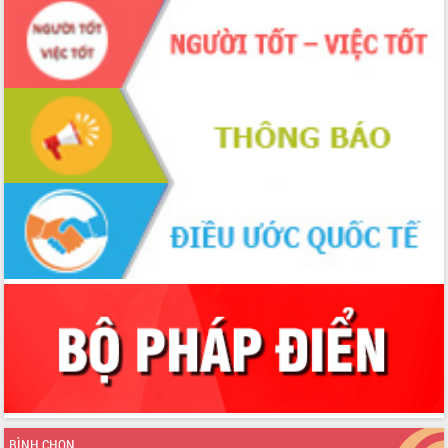
Tập huấn ứng dụng trí tuệ nhân tạo (AI)
trong thương mại điện tử năm 2026
Đoàn đại biểu Quốc hội tỉnh Đắk Lắk
trao đổi thông tin trước Kỳ họp thứ
nhất, Quốc hội khóa XVI
Quyết liệt cải cách hành chính, khơi
thông nguồn lực phát triển
Nâng cao hiệu lực, hiệu quả HĐND
tỉnh thông qua hiện đại hóa hành chính
Xã Ea Phê gắn cải cách hành chính với
chuyển đổi số
Phó Chủ tịch Thường trực UBND tỉnh
Hồ Thị Nguyên Thảo làm việc tại Trung
tâm Phục vụ hành chính công xã Ea
Phê
Xây dựng nền hành chính số đồng
hành cùng nông dân dân, doanh nghiệp
Giai đoạn 2026-2030, Đắk Lắk phấn
đấu có 77% xã đạt chuẩn nông thôn
mới
BÌNH CHỌN