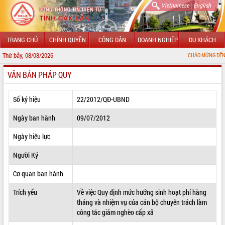
|
Vietnamese
English
TRANG CHỦ
CHÍNH QUYỀN
CÔNG DÂN
DOANH NGHIỆP
DU KHÁCH
Thứ bảy, 08/08/2026
CHÀO MỪNG ĐẾN VỚI CỔNG THÔ
VĂN BẢN PHÁP QUY
GIỚI THIỆU
LÃNH ĐẠO UBND TỈNH
Số ký hiệu
22/2012/QĐ-UBND
TIN TỨC SỰ KIỆN
Ngày ban hành
09/07/2012
SỞ, BAN, NGÀNH
Ngày hiệu lực
Người Ký
UBND CÁC XÃ, PHƯỜNG
Cơ quan ban hành
THÔNG TIN CHỈ ĐẠO ĐIỀU HÀNH
Trích yếu
Về việc Quy định mức hưởng sinh hoạt phí hàng
HỆ THỐNG VĂN BẢN
tháng và nhiệm vụ của cán bộ chuyên trách làm
công tác giảm nghèo cấp xã
VĂN BẢN HĐND TỈNH