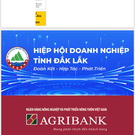
hai con số trong năm 2026
Tổ chức trang trọng Lễ hội Đền thờ
Lương Văn Chánh năm 2026
Phó Bí thư Tỉnh ủy Đắk Lắk Đỗ Hữu
Huy giữ chức Bí thư Đảng ủy Ủy Ban
Nhân dân tỉnh
Bệnh án điện tử thúc đẩy chuyển đổi
số y tế tại Đắk Lắk
Chuyển đổi số thư viện: Mở rộng
không gian tri thức trong thời đại số
Đánh giá, rút kinh nghiệm công tác tổ
chức diễn tập trước ngày bầu cử
Chương trình “Gặp gỡ hữu nghị –
Friendship Meeting New Year 2026”
Bầu cử Quốc hội và HĐND: Cử tri Đắk
Lắk gửi gắm niềm tin, kỳ vọng vào lá
phiếu
Đắk Lắk sẵn sàng các điều kiện cho
Ngày hội bầu cử đại biểu Quốc hội
khóa XVI và HĐND các cấp nhiệm kỳ