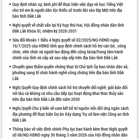
Quy định nhân sự, kinh phí để thực hiện việc dạy và học Tiếng Việt
phát triển mới
cho trẻ em là người dân tộc thiểu số trước khi vào lớp Một trên địa
Thường trực HĐND tỉnh Đắk Lắk gặp
bàn tỉnh Đắk Lắk
mặt Đoàn chuyên gia y tế TP. Hồ Chí
Nghị quyết về chất vấn tại Kỳ họp thứ Hai, Hội đồng nhân dân tỉnh
Minh
Đắk Lắk Khóa XI, nhiệm kỳ 2026-2031
Lễ truy điệu và an táng hài cốt liệt sĩ
tại Nghĩa trang Liệt sĩ xã Sơn Hòa
Sửa đổi khoản 1 Điều 4 Nghị quyết số 02/2025/NQ-HĐND ngày
16/7/2025 của HĐND tỉnh quy định chính sách hỗ trợ cán bộ , công
Bàn giải pháp tháo gỡ khó khăn trong
chức, viên chức và người lao động đến công táctạiTrung tâm hành
xuất khẩu sầu riêng và triển khai quy
chính của tỉnh và cấp xã sau sắp xếp trên địa bàn tỉnh Đắk Lắk
định EUDR
Chuyển giao thẩm quyền chứng thực từ Chủ tịch Ủy ban nhân dân xã,
Thứ trưởng Bộ Nông nghiệp và Môi
phường sang tổ chức hành nghề công chứng trên địa bàn tỉnh Đắk
trường Nguyễn Hoàng Hiệp khảo sát
Lắk
vùng trồng và doanh nghiệp đóng gói
sầu riêng tại Đắk Lắk
Nghị Quyết-Quy định chính sách hỗ trợ chuyển đổi nghề, giải bản đối
với tàu cá không có nhu cầu tiếp tục hoạt động khai thác thủy sản
Trình diễn nghệ thuật chế biến các
trên địa bàn tỉnh Đắk Lắk đến năm 2030
món ăn từ sầu riêng
Đắk Lắk công bố Quy hoạch và xúc
Nghị Quyết-Cho ý kiến về cam kết bố trí nguồn vốn đối ứng ngân sách
địa phương để thực hiện Dự án Xây dựng Trụ sở làm việc Công an tỉnh
tiến đầu tư tỉnh
Đắk Lắk
Ngành cá ngừ Đắk Lắk chủ động thích
ứng để giữ vững thị trường xuất khẩu
Thông báo về việc đính chính Phụ lục ban hành kèm theo Nghị quyết
số 08/NQ-HĐND ngày 30 tháng 3 năm 2026 của Hội đồng nhân dân
Diễn đàn Kinh tế tư nhân Việt Nam đột