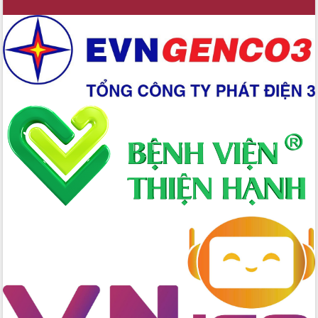
2026-2031
Đảm bảo cuộc bầu cử đại biểu Quốc
hội và đại biểu HĐND các cấp diễn ra
an toàn, hiệu quả, đúng quy định
Thủ tướng Chính phủ Phạm Minh Chính
kiểm tra, chỉ đạo hoàn thành các dự
án cao tốc và thăm khu tái định cư tại
Đắk Lắk
Sôi nổi Hội đua ngựa truyền thống Gò
Thì Thùng mừng Xuân Bính Ngọ 2026
Lãnh đạo tỉnh dâng hương tưởng niệm
tại Đập Đồng Cam đầu Xuân Bính Ngọ
Ngành nông nghiệp phấn đấu tăng
trưởng đạt 5,86% trong năm 2026
UBND tỉnh Đắk Lắk triển khai công tác
quốc phòng, quân sự địa phương năm
2026
Đắk Lắk tập trung toàn lực khắc phục
tồn tại IUU, sẵn sàng làm việc với
Đoàn thanh tra EC
Chủ tịch UBND tỉnh Tạ Anh Tuấn thăm,