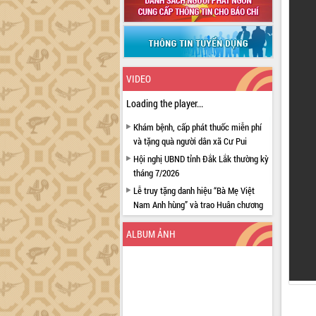
VIDEO
Loading the player...
Khám bệnh, cấp phát thuốc miễn phí
và tặng quà người dân xã Cư Pui
Hội nghị UBND tỉnh Đắk Lắk thường kỳ
tháng 7/2026
Lễ truy tặng danh hiệu “Bà Mẹ Việt
Nam Anh hùng” và trao Huân chương
Lao động
ALBUM ẢNH
UBND tỉnh Đắk Lắk triển khai nhiệm
vụ 6 tháng cuối năm 2026
Kỳ họp thứ Hai, Hội đồng nhân dân
tỉnh khóa XI quyết nghị nhiều nội dung
quan trọng
Bí thư Tỉnh ủy Lương Nguyễn Minh