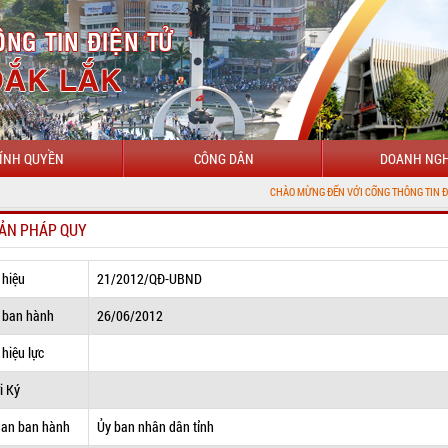
ÍNH QUYỀN
CÔNG DÂN
DOANH NGH
CHÀO MỪNG ĐẾN VỚI CỔNG THÔNG TIN ĐIỆN TỬ TỈNH ĐẮ
ẢN PHÁP QUY
 hiệu
21/2012/QĐ-UBND
 ban hành
26/06/2012
hiệu lực
i Ký
uan ban hành
Ủy ban nhân dân tỉnh