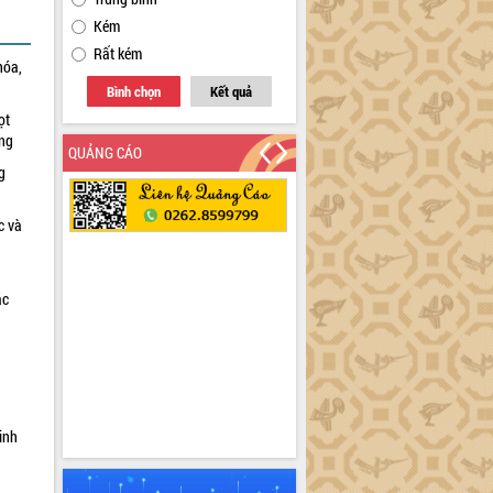
Kém
Rất kém
hóa,
Bình chọn
Kết quả
ọt
ờng
QUẢNG CÁO
g
c và
ác
a
inh