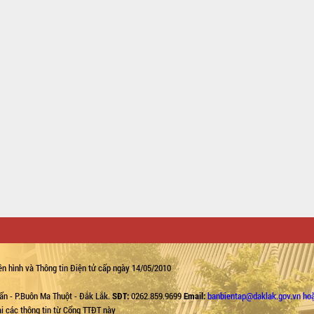
n hình và Thông tin Điện tử cấp ngày 14/05/2010
ẩn - P.Buôn Ma Thuột - Đắk Lắk.
SĐT:
0262.859.9699
Email:
banbientap@daklak.gov.vn ho
lại các thông tin từ Cổng TTĐT này