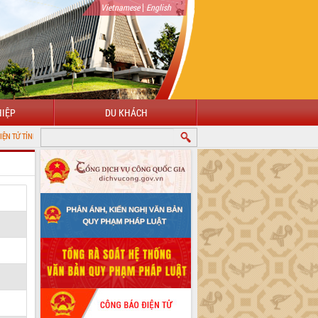
|
Vietnamese
English
IỆP
DU KHÁCH
K LẮK