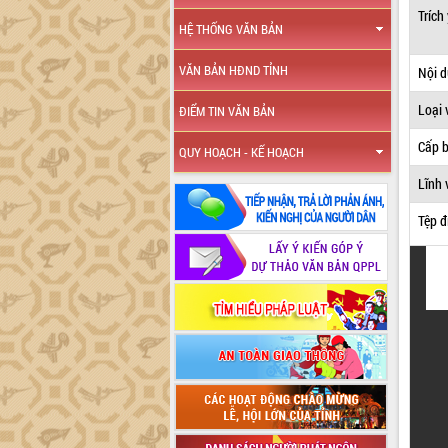
Trích
HỆ THỐNG VĂN BẢN
VĂN BẢN HĐND TỈNH
Nội 
Loại 
ĐIỂM TIN VĂN BẢN
Cấp 
QUY HOẠCH - KẾ HOẠCH
Lĩnh 
Tệp đ