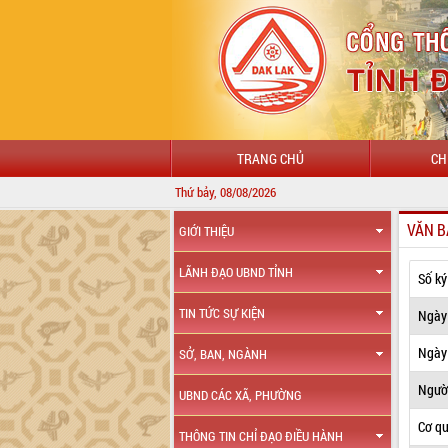
TRANG CHỦ
CH
Thứ bảy, 08/08/2026
VĂN B
GIỚI THIỆU
LÃNH ĐẠO UBND TỈNH
Số ký
TIN TỨC SỰ KIỆN
Ngày
Ngày 
SỞ, BAN, NGÀNH
Ngườ
UBND CÁC XÃ, PHƯỜNG
Cơ q
THÔNG TIN CHỈ ĐẠO ĐIỀU HÀNH