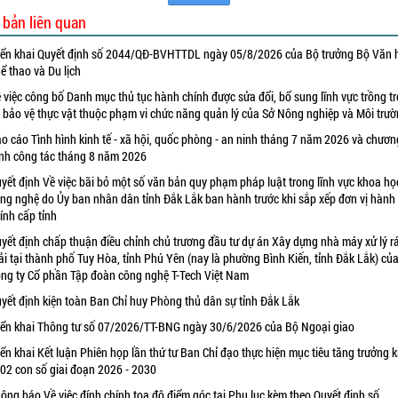
 bản liên quan
iển khai Quyết định số 2044/QĐ-BVHTTDL ngày 05/8/2026 của Bộ trưởng Bộ Văn 
ể thao và Du lịch
 việc công bố Danh mục thủ tục hành chính được sửa đổi, bổ sung lĩnh vực trồng tr
 bảo vệ thực vật thuộc phạm vi chức năng quản lý của Sở Nông nghiệp và Môi trư
o cáo Tình hình kinh tế - xã hội, quốc phòng - an ninh tháng 7 năm 2026 và chươn
ình công tác tháng 8 năm 2026
yết định Về việc bãi bỏ một số văn bản quy phạm pháp luật trong lĩnh vực khoa họ
ng nghệ do Ủy ban nhân dân tỉnh Đắk Lắk ban hành trước khi sắp xếp đơn vị hành
ính cấp tỉnh
yết định chấp thuận điều chỉnh chủ trương đầu tư dự án Xây dựng nhà máy xử lý r
ải tại thành phố Tuy Hòa, tỉnh Phú Yên (nay là phường Bình Kiến, tỉnh Đắk Lắk) củ
ng ty Cổ phần Tập đoàn công nghệ T-Tech Việt Nam
yết định kiện toàn Ban Chỉ huy Phòng thủ dân sự tỉnh Đắk Lắk
iển khai Thông tư số 07/2026/TT-BNG ngày 30/6/2026 của Bộ Ngoại giao
iển khai Kết luận Phiên họp lần thứ tư Ban Chỉ đạo thực hiện mục tiêu tăng trưởng k
 02 con số giai đoạn 2026 - 2030
ông báo Về việc đính chính tọa độ điểm góc tại Phụ lục kèm theo Quyết định số