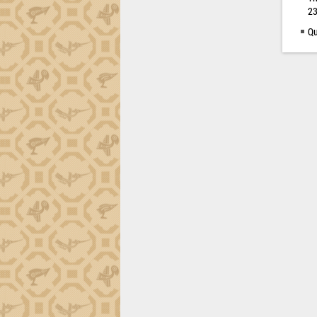
tiến đầu tư tỉnh
23
Ngành cá ngừ Đắk Lắk chủ động thích
Qu
ứng để giữ vững thị trường xuất khẩu
Diễn đàn Kinh tế tư nhân Việt Nam đột
phá cơ chế - Hợp tác công tư
Đề án 06 tạo bước ngoặt đột phá trong
cải cách hành chính tỉnh Đắk Lắk
Kết nối tour, đẩy mạnh chuyển đổi số
để phát triển du lịch Đắk Lắk
Khởi động Dự án Đầu tư xây dựng hạ
tầng kỹ thuật Cụm công nghiệp Tân
Tiến
Gặp mặt các cơ quan báo chí nhân Kỷ
niệm 101 năm Ngày Báo chí Cách
mạng Việt Nam
Đắk Lắk sơ kết 4 năm triển khai thực
hiện Đề án 06 của Chính phủ
Họp báo thông tin về Hội nghị Công bố
Quy hoạch và Xúc tiến đầu tư tỉnh Đắk
Lắk