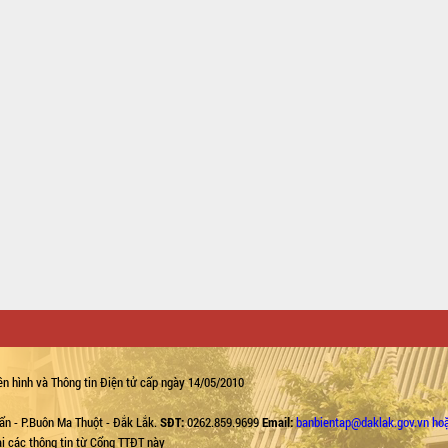
n hình và Thông tin Điện tử cấp ngày 14/05/2010
ẩn - P.Buôn Ma Thuột - Đắk Lắk.
SĐT:
0262.859.9699
Email:
banbientap@daklak.gov.vn ho
lại các thông tin từ Cổng TTĐT này