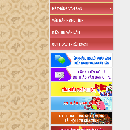
HỆ THỐNG VĂN BẢN
VĂN BẢN HĐND TỈNH
ĐIỂM TIN VĂN BẢN
QUY HOẠCH - KẾ HOẠCH