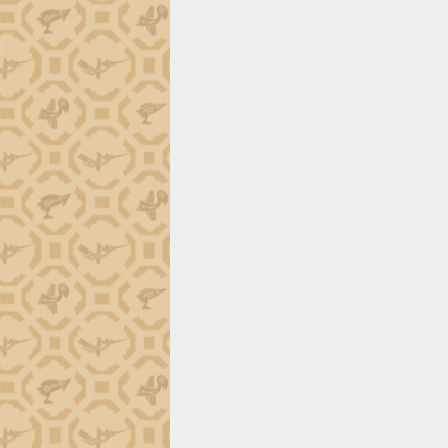
trường Nguyễn Hoàng Hiệp khảo sát
vùng trồng và doanh nghiệp đóng gói
sầu riêng tại Đắk Lắk
Trình diễn nghệ thuật chế biến các
món ăn từ sầu riêng
Đắk Lắk công bố Quy hoạch và xúc
tiến đầu tư tỉnh
Ngành cá ngừ Đắk Lắk chủ động thích
ứng để giữ vững thị trường xuất khẩu
Diễn đàn Kinh tế tư nhân Việt Nam đột
phá cơ chế - Hợp tác công tư
Đề án 06 tạo bước ngoặt đột phá trong
cải cách hành chính tỉnh Đắk Lắk
Kết nối tour, đẩy mạnh chuyển đổi số
để phát triển du lịch Đắk Lắk
Khởi động Dự án Đầu tư xây dựng hạ
tầng kỹ thuật Cụm công nghiệp Tân
Tiến
Gặp mặt các cơ quan báo chí nhân Kỷ
niệm 101 năm Ngày Báo chí Cách
mạng Việt Nam