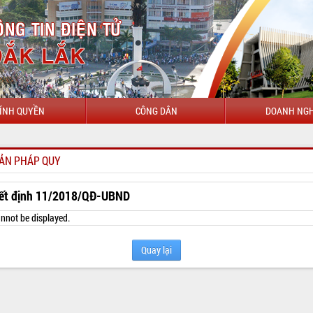
ÍNH QUYỀN
CÔNG DÂN
DOANH NGH
CHÀO MỪNG ĐẾN
ẢN PHÁP QUY
ết định 11/2018/QĐ-UBND
nnot be displayed.
Quay lại