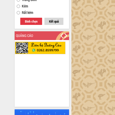
Kém
Rất kém
Bình chọn
Kết quả
QUẢNG CÁO