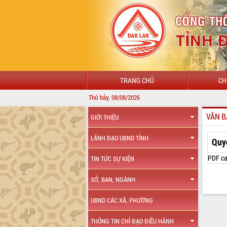
TRANG CHỦ
CH
Thứ bảy, 08/08/2026
VĂN B
GIỚI THIỆU
LÃNH ĐẠO UBND TỈNH
Quy
PDF ca
TIN TỨC SỰ KIỆN
SỞ, BAN, NGÀNH
UBND CÁC XÃ, PHƯỜNG
THÔNG TIN CHỈ ĐẠO ĐIỀU HÀNH