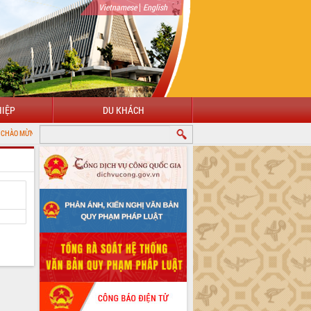
|
Vietnamese
English
IỆP
DU KHÁCH
 VỚI CỔNG THÔNG TIN ĐIỆN TỬ TỈNH ĐẮK LẮK