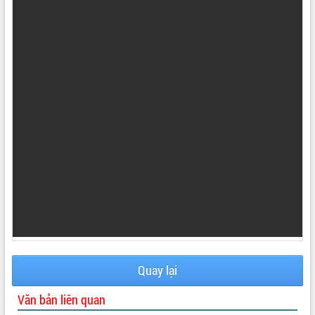
VIDEO
Không có file video nào để phát.
ALBUM ẢNH
LIÊN KẾT WEB
Quay lại
Văn bản liên quan