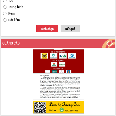
Tốt
Trung bình
Kém
Rất kém
Bình chọn
Kết quả
QUẢNG CÁO