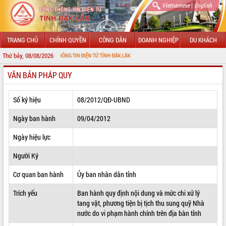
|
Vietnamese
English
TRANG CHỦ
CHÍNH QUYỀN
CÔNG DÂN
DOANH NGHIỆP
DU KHÁCH
Thứ bảy, 08/08/2026
VỚI CỔNG THÔNG TIN ĐIỆN TỬ TỈNH ĐẮK LẮK
VĂN BẢN PHÁP QUY
GIỚI THIỆU
LÃNH ĐẠO UBND TỈNH
Số ký hiệu
08/2012/QĐ-UBND
TIN TỨC SỰ KIỆN
Ngày ban hành
09/04/2012
SỞ, BAN, NGÀNH
Ngày hiệu lực
Người Ký
UBND CÁC XÃ, PHƯỜNG
Cơ quan ban hành
Ủy ban nhân dân tỉnh
THÔNG TIN CHỈ ĐẠO ĐIỀU HÀNH
Trích yếu
Ban hành quy định nội dung và mức chi xử lý
HỆ THỐNG VĂN BẢN
tang vật, phương tiện bị tịch thu sung quỹ Nhà
nước do vi phạm hành chính trên địa bàn tỉnh
VĂN BẢN HĐND TỈNH