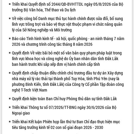
Triển khai Quyết định số 2044/QĐ-BVHTTDL ngày 05/8/2026 của Bộ
trưởng Bộ Văn hóa, Thể thao và Du lịch
Về việc công bố Danh mục thủ tục hành chính được sửa đổi, bổ sung
lĩnh vực trồng trọt và bảo vệ thực vật thuộc phạm vi chức năng quản
lý của Sở Nông nghiệp và Môi trường
Báo cáo Tình hình kinh tế - xã hội, quốc phòng - an ninh tháng 7 năm
2026 và chương trình công tác tháng 8 năm 2026
Quyết định Về việc bãi bỏ một số văn bản quy phạm pháp luật trong
lĩnh vực khoa học và công nghệ do Ủy ban nhân dân tỉnh Đắk Lắk
ban hành trước khi sắp xếp đơn vị hành chính cấp tỉnh
Quyết định chấp thuận điều chỉnh chủ trương đầu tư dự án Xây dựng
nhà máy xử lý rác thải tại thành phố Tuy Hòa, tỉnh Phú Yên (nay là
phường Bình Kiến, tỉnh Đắk Lắk) của Công ty Cổ phần Tập đoàn công
nghệ T-Tech Việt Nam
Quyết định kiện toàn Ban Chỉ huy Phòng thủ dân sự tỉnh Đắk Lắk
Triển khai Thông tư số 07/2026/TT-BNG ngày 30/6/2026 của Bộ
Ngoại giao
Triển khai Kết luận Phiên họp lần thứ tư Ban Chỉ đạo thực hiện mục
tiêu tăng trưởng kinh tế 02 con số giai đoạn 2026 - 2030