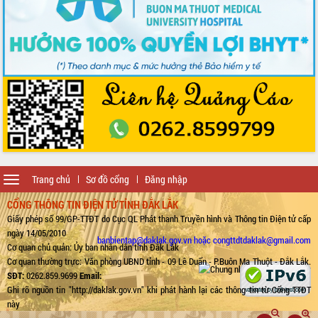
Toggle
Trang chủ
Sơ đồ cổng
Đăng nhập
navigation
CỔNG THÔNG TIN ĐIỆN TỬ TỈNH ĐẮK LẮK
Giấy phép số 99/GP-TTĐT do Cục QL Phát thanh Truyền hình và Thông tin Điện tử cấp
ngày 14/05/2010
banbientap@daklak.gov.vn hoặc congttdtdaklak@gmail.com
Cơ quan chủ quản: Ủy ban nhân dân tỉnh Đắk Lắk
Cơ quan thường trực: Văn phòng UBND tỉnh - 09 Lê Duẩn - P.Buôn Ma Thuột - Đắk Lắk.
SĐT:
0262.859.9699
Email:
Ghi rõ nguồn tin "http://daklak.gov.vn" khi phát hành lại các thông tin từ Cổng TTĐT
này