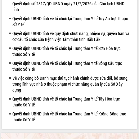
Quyết định số 2317/QĐ-UBND ngày 21/7/2026 của Chủ tịch UBND
VIDEO
tỉnh
Quyết định UBND tỉnh về tổ chức lại Trung tâm Y tế Tuy An trực thuộc
Sở Y tế
Quyết định UBND tỉnh về quy định chức năng, nhiệm vụ, quyền hạn và
cơ cấu tổ chức của Bệnh viện Tâm thần tỉnh Đắk Lắk
Quyết định UBND tỉnh về tổ chức lại Trung tâm Y tế Sơn Hòa trực
thuộc Sở Y tế
Quyết định UBND tỉnh về tổ chức lại Trung tâm Y tế Sông Cầu trực
thuộc Sở Y tế
Hội nghị UBND tỉnh Đắk Lắk thường kỳ
tháng 7/2026
Về việc công bố Danh mục thủ tục hành chính được sửa đổi, bổ sung,
trong lĩnh vực nhà ở thuộc phạm vi chức năng quản lý của Sở Xây
Lễ truy tặng danh hiệu “Bà Mẹ Việt
dựng
Nam Anh hùng” và trao Huân chương
Lao động
Quyết định UBND tỉnh về tổ chức lại Trung tâm Y tế Tây Hòa trực
UBND tỉnh Đắk Lắk triển khai nhiệm
thuộc Sở Y tế
vụ 6 tháng cuối năm 2026
Quyết định UBND tỉnh về tổ chức lại Trung tâm Y tế Krông Bông trực
ALBUM ẢNH
Kỳ họp thứ Hai, Hội đồng nhân dân
thuộc Sở Y tế
tỉnh khóa XI quyết nghị nhiều nội dung
quan trọng
Bí thư Tỉnh ủy Lương Nguyễn Minh