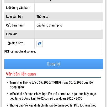
ĐIỂM TIN VĂN BẢN
Nội dung văn bản
Loại văn bản
Thông tư
QUY HOẠCH - KẾ HOẠCH
Cấp ban hành
Cấp tỉnh, thành phố
Lĩnh vực
Tệp đính kèm
PDF cannot be displayed.
Quay lại
Văn bản liên quan
Triển khai Thông tư số 07/2026/TT-BNG ngày 30/6/2026 của Bộ
Ngoại giao
Triển khai Kết luận Phiên họp lần thứ tư Ban Chỉ đạo thực hiện mục
tiêu tăng trưởng kinh tế 02 con số giai đoạn 2026 - 2030
Thông báo Về việc đính chính tọa độ điểm góc tại Phụ lục kèm theo