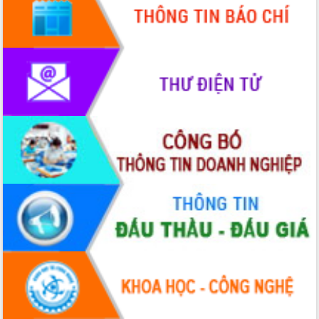
Khơi thông điểm nghẽn, đẩy nhanh
giải ngân vốn khắc phục thiên tai
HĐND tỉnh thông qua điều chỉnh Quy
hoạch tỉnh thời kỳ 2021-2030
Hội thảo góp ý hồ sơ điều chỉnh quy
hoạch tỉnh Đắk Lắk thời kỳ 2021-2030,
tầm nhìn đến năm 2050
Nâng cao hiệu quả hoạt động của các
doanh nghiệp nhà nước
Hội nghị triển khai kết nối mạng
truyền số liệu chuyên dùng phục vụ cơ
quan Đảng, Nhà nước
Lễ phát động chuỗi hoạt động chung
tay làm sạch môi trường
Xã Ea Kar bước chuyển mình trong
công tác cải cách hành chính mô hình
mới
UBND tỉnh họp báo định kỳ tháng 4
năm 2026
Hội thảo khoa học “Giải pháp thúc đẩy
phát triển nền kinh tế xanh tại tỉnh