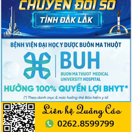
phiếu
Đắk Lắk sẵn sàng các điều kiện cho
Ngày hội bầu cử đại biểu Quốc hội
khóa XVI và HĐND các cấp nhiệm kỳ
2026-2031
Đảm bảo cuộc bầu cử đại biểu Quốc
hội và đại biểu HĐND các cấp diễn ra
an toàn, hiệu quả, đúng quy định
Thủ tướng Chính phủ Phạm Minh Chính
kiểm tra, chỉ đạo hoàn thành các dự
án cao tốc và thăm khu tái định cư tại
Đắk Lắk
Sôi nổi Hội đua ngựa truyền thống Gò
Thì Thùng mừng Xuân Bính Ngọ 2026
Lãnh đạo tỉnh dâng hương tưởng niệm
tại Đập Đồng Cam đầu Xuân Bính Ngọ
Ngành nông nghiệp phấn đấu tăng
trưởng đạt 5,86% trong năm 2026
UBND tỉnh Đắk Lắk triển khai công tác
quốc phòng, quân sự địa phương năm
2026