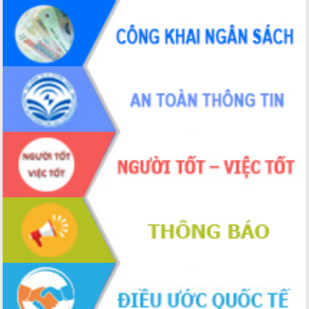
Đắk Lắk”
Tăng cường giám sát, đôn đốc thực
hiện nhiệm vụ quản lý tài sản công
hàng tuần
Tháo gỡ những vướng mắc, đẩy mạnh
công tác cải cách thủ tục hành chính
tại Trung tâm Phục vụ hành chính
công tỉnh
Đắk Lắk: Tôn vinh 46 giải pháp tại Hội
thi Sáng tạo Kỹ thuật 2024 - 2025
Đắk Lắk rà soát, điều chỉnh Đề án 190
về phát triển nuôi trồng thủy sản
Phó Chủ tịch UBND tỉnh Đắk Lắk
Trương Công Thái kiểm tra thực địa
Dự án cao tốc Khánh Hòa - Buôn Ma
Thuột
Định vị cà phê Việt Nam như một “di
sản sống” trong dòng chảy toàn cầu
Xây dựng nông thôn mới: Nâng cao đời
sống người dân từ những mô hình thiết