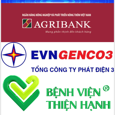
Giai đoạn 2026-2030, Đắk Lắk phấn
đấu có 77% xã đạt chuẩn nông thôn
mới
Chuyển đổi số 'mở đường' cho nông
nghiệp Đắk Lắk tăng trưởng bứt phá
Triển khai đồng bộ đo đạc, lập hồ sơ
địa chính, hoàn thiện cơ sở dữ liệu đất
đai
Ứng dụng sinh trắc học - Bước tiến
trong hành trình chuyển đổi số tại Đắk
Lắk
Đắk Lắk nâng cao hiệu quả công tác
Đảng từ Sổ tay đảng viên điện tử
Đắk Lắk đẩy mạnh nuôi biển công
nghệ, hướng tới phát triển thủy sản
bền vững
Tập huấn nâng cao năng lực triển khai
chuyển đổi số cho cán bộ, công chức
cấp xã
Đắk Lắk phát động hưởng ứng Ngày