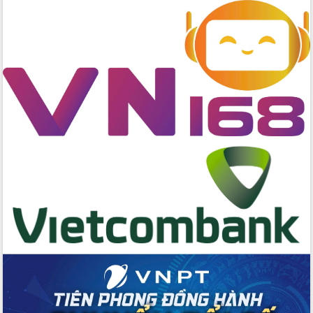
Quyền của người tiêu dùng Việt Nam
2026
Đẩy mạnh cải cách hành chính, quyết
tâm đạt được mục tiêu tăng trưởng
hai con số trong năm 2026
Tổ chức trang trọng Lễ hội Đền thờ
Lương Văn Chánh năm 2026
Phó Bí thư Tỉnh ủy Đắk Lắk Đỗ Hữu
Huy giữ chức Bí thư Đảng ủy Ủy Ban
Nhân dân tỉnh
Bệnh án điện tử thúc đẩy chuyển đổi
số y tế tại Đắk Lắk
Chuyển đổi số thư viện: Mở rộng
không gian tri thức trong thời đại số
Đánh giá, rút kinh nghiệm công tác tổ
chức diễn tập trước ngày bầu cử
Chương trình “Gặp gỡ hữu nghị –
Friendship Meeting New Year 2026”
Bầu cử Quốc hội và HĐND: Cử tri Đắk
Lắk gửi gắm niềm tin, kỳ vọng vào lá