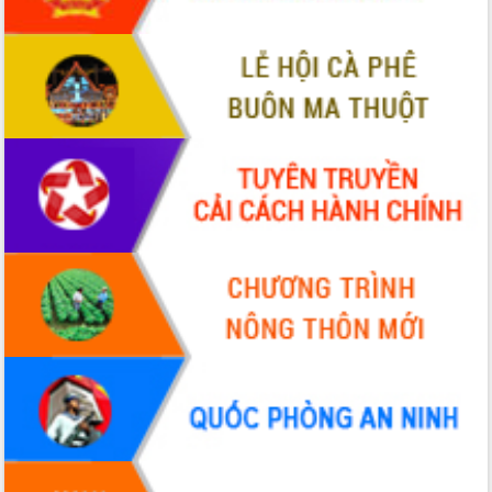
tiến đầu tư tỉnh
Ngành cá ngừ Đắk Lắk chủ động thích
ứng để giữ vững thị trường xuất khẩu
Diễn đàn Kinh tế tư nhân Việt Nam đột
phá cơ chế - Hợp tác công tư
Đề án 06 tạo bước ngoặt đột phá trong
cải cách hành chính tỉnh Đắk Lắk
Kết nối tour, đẩy mạnh chuyển đổi số
để phát triển du lịch Đắk Lắk
Khởi động Dự án Đầu tư xây dựng hạ
tầng kỹ thuật Cụm công nghiệp Tân
Tiến
Gặp mặt các cơ quan báo chí nhân Kỷ
niệm 101 năm Ngày Báo chí Cách
mạng Việt Nam
Đắk Lắk sơ kết 4 năm triển khai thực
hiện Đề án 06 của Chính phủ
Họp báo thông tin về Hội nghị Công bố
Quy hoạch và Xúc tiến đầu tư tỉnh Đắk
Lắk