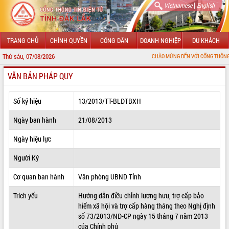
|
Vietnamese
English
TRANG CHỦ
CHÍNH QUYỀN
CÔNG DÂN
DOANH NGHIỆP
DU KHÁCH
Thứ sáu, 07/08/2026
CHÀO MỪNG ĐẾN VỚI CỔNG THÔNG TIN ĐIỆN TỬ
VĂN BẢN PHÁP QUY
GIỚI THIỆU
LÃNH ĐẠO UBND TỈNH
Số ký hiệu
13/2013/TT-BLĐTBXH
TIN TỨC SỰ KIỆN
Ngày ban hành
21/08/2013
SỞ, BAN, NGÀNH
Ngày hiệu lực
Người Ký
UBND CÁC XÃ, PHƯỜNG
Cơ quan ban hành
Văn phòng UBND Tỉnh
THÔNG TIN CHỈ ĐẠO ĐIỀU HÀNH
Trích yếu
Hướng dẫn điều chỉnh lương hưu, trợ cấp bảo
HỆ THỐNG VĂN BẢN
hiểm xã hội và trợ cấp hàng tháng theo Nghị định
số 73/2013/NĐ-CP ngày 15 tháng 7 năm 2013
VĂN BẢN HĐND TỈNH
của Chính phủ