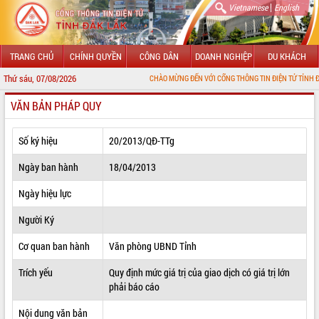
|
Vietnamese
English
TRANG CHỦ
CHÍNH QUYỀN
CÔNG DÂN
DOANH NGHIỆP
DU KHÁCH
Thứ sáu, 07/08/2026
CHÀO MỪNG ĐẾN VỚI CỔNG THÔNG TIN ĐIỆN TỬ TỈNH ĐẮK LẮK
VĂN BẢN PHÁP QUY
GIỚI THIỆU
LÃNH ĐẠO UBND TỈNH
Số ký hiệu
20/2013/QĐ-TTg
TIN TỨC SỰ KIỆN
Ngày ban hành
18/04/2013
SỞ, BAN, NGÀNH
Ngày hiệu lực
Người Ký
UBND CÁC XÃ, PHƯỜNG
Cơ quan ban hành
Văn phòng UBND Tỉnh
THÔNG TIN CHỈ ĐẠO ĐIỀU HÀNH
Trích yếu
Quy định mức giá trị của giao dịch có giá trị lớn
HỆ THỐNG VĂN BẢN
phải báo cáo
VĂN BẢN HĐND TỈNH
Nội dung văn bản