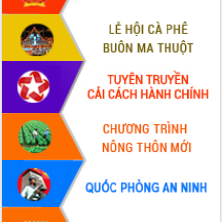
món ăn từ sầu riêng
Đắk Lắk công bố Quy hoạch và xúc
tiến đầu tư tỉnh
Ngành cá ngừ Đắk Lắk chủ động thích
ứng để giữ vững thị trường xuất khẩu
Diễn đàn Kinh tế tư nhân Việt Nam đột
phá cơ chế - Hợp tác công tư
Đề án 06 tạo bước ngoặt đột phá trong
cải cách hành chính tỉnh Đắk Lắk
Kết nối tour, đẩy mạnh chuyển đổi số
để phát triển du lịch Đắk Lắk
Khởi động Dự án Đầu tư xây dựng hạ
tầng kỹ thuật Cụm công nghiệp Tân
Tiến
Gặp mặt các cơ quan báo chí nhân Kỷ
niệm 101 năm Ngày Báo chí Cách
mạng Việt Nam
Đắk Lắk sơ kết 4 năm triển khai thực
hiện Đề án 06 của Chính phủ
Họp báo thông tin về Hội nghị Công bố