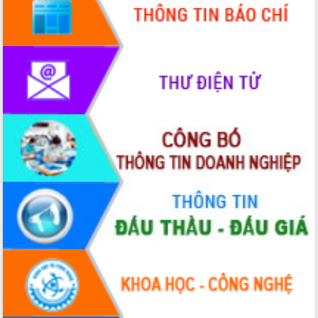
Quy hoạch và Xúc tiến đầu tư tỉnh Đắk
Lắk
Khơi thông điểm nghẽn, đẩy nhanh
giải ngân vốn khắc phục thiên tai
HĐND tỉnh thông qua điều chỉnh Quy
hoạch tỉnh thời kỳ 2021-2030
Hội thảo góp ý hồ sơ điều chỉnh quy
hoạch tỉnh Đắk Lắk thời kỳ 2021-2030,
tầm nhìn đến năm 2050
Nâng cao hiệu quả hoạt động của các
doanh nghiệp nhà nước
Hội nghị triển khai kết nối mạng
truyền số liệu chuyên dùng phục vụ cơ
quan Đảng, Nhà nước
Lễ phát động chuỗi hoạt động chung
tay làm sạch môi trường
Xã Ea Kar bước chuyển mình trong
công tác cải cách hành chính mô hình
mới
UBND tỉnh họp báo định kỳ tháng 4
năm 2026