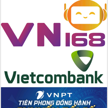
cấp xã
Đắk Lắk phát động hưởng ứng Ngày
Quyền của người tiêu dùng Việt Nam
2026
Đẩy mạnh cải cách hành chính, quyết
tâm đạt được mục tiêu tăng trưởng
hai con số trong năm 2026
Tổ chức trang trọng Lễ hội Đền thờ
Lương Văn Chánh năm 2026
Phó Bí thư Tỉnh ủy Đắk Lắk Đỗ Hữu
Huy giữ chức Bí thư Đảng ủy Ủy Ban
Nhân dân tỉnh
Bệnh án điện tử thúc đẩy chuyển đổi
số y tế tại Đắk Lắk
Chuyển đổi số thư viện: Mở rộng
không gian tri thức trong thời đại số
Đánh giá, rút kinh nghiệm công tác tổ
chức diễn tập trước ngày bầu cử
Chương trình “Gặp gỡ hữu nghị –
Friendship Meeting New Year 2026”