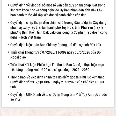
Quyết định Về việc bãi bỏ một số văn bản quy phạm pháp luật trong
VIDEO
lĩnh vực khoa học và công nghệ do Ủy ban nhân dân tỉnh Đắk Lắk
ban hành trước khi sắp xếp đơn vị hành chính cấp tỉnh
Quyết định chấp thuận điều chỉnh chủ trương đầu tư dự án Xây dựng
nhà máy xử lý rác thải tại thành phố Tuy Hòa, tỉnh Phú Yên (nay là
phường Bình Kiến, tỉnh Đắk Lắk) của Công ty Cổ phần Tập đoàn công
nghệ T-Tech Việt Nam
Quyết định kiện toàn Ban Chỉ huy Phòng thủ dân sự tỉnh Đắk Lắk
Triển khai Thông tư số 07/2026/TT-BNG ngày 30/6/2026 của Bộ
Ngoại giao
Khám bệnh, cấp phát thuốc miễn phí
và tặng quà người dân xã Cư Pui
Triển khai Kết luận Phiên họp lần thứ tư Ban Chỉ đạo thực hiện mục
tiêu tăng trưởng kinh tế 02 con số giai đoạn 2026 - 2030
Hội nghị UBND tỉnh Đắk Lắk thường kỳ
tháng 7/2026
Thông báo Về việc đính chính tọa độ điểm góc tại Phụ lục kèm theo
Lễ truy tặng danh hiệu “Bà Mẹ Việt
Quyết định số 2317/QĐ-UBND ngày 21/7/2026 của Chủ tịch UBND
tỉnh
Nam Anh hùng” và trao Huân chương
Lao động
Quyết định UBND tỉnh về tổ chức lại Trung tâm Y tế Tuy An trực thuộc
ALBUM ẢNH
UBND tỉnh Đắk Lắk triển khai nhiệm
Sở Y tế
vụ 6 tháng cuối năm 2026
Kỳ họp thứ Hai, Hội đồng nhân dân
tỉnh khóa XI quyết nghị nhiều nội dung