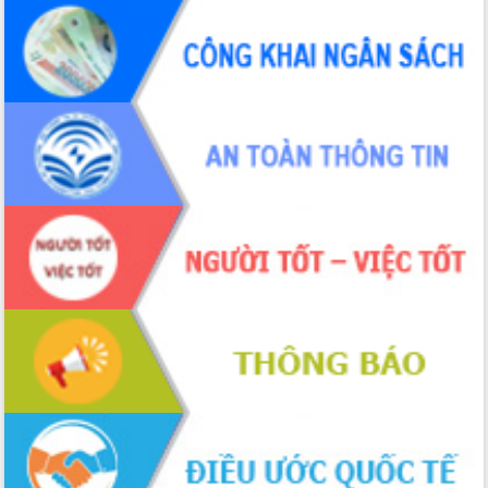
Hội thảo khoa học “Giải pháp thúc đẩy
phát triển nền kinh tế xanh tại tỉnh
Đắk Lắk”
Tăng cường giám sát, đôn đốc thực
hiện nhiệm vụ quản lý tài sản công
hàng tuần
Tháo gỡ những vướng mắc, đẩy mạnh
công tác cải cách thủ tục hành chính
tại Trung tâm Phục vụ hành chính
công tỉnh
Đắk Lắk: Tôn vinh 46 giải pháp tại Hội
thi Sáng tạo Kỹ thuật 2024 - 2025
Đắk Lắk rà soát, điều chỉnh Đề án 190
về phát triển nuôi trồng thủy sản
Phó Chủ tịch UBND tỉnh Đắk Lắk
Trương Công Thái kiểm tra thực địa
Dự án cao tốc Khánh Hòa - Buôn Ma
Thuột
Định vị cà phê Việt Nam như một “di
sản sống” trong dòng chảy toàn cầu