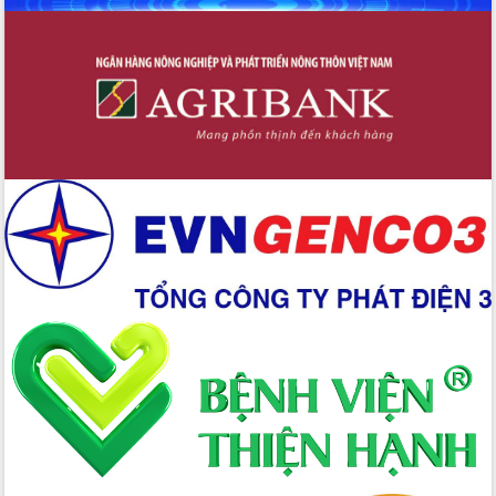
Xây dựng nền hành chính số đồng
hành cùng nông dân dân, doanh nghiệp
Giai đoạn 2026-2030, Đắk Lắk phấn
đấu có 77% xã đạt chuẩn nông thôn
mới
Chuyển đổi số 'mở đường' cho nông
nghiệp Đắk Lắk tăng trưởng bứt phá
Triển khai đồng bộ đo đạc, lập hồ sơ
địa chính, hoàn thiện cơ sở dữ liệu đất
đai
Ứng dụng sinh trắc học - Bước tiến
trong hành trình chuyển đổi số tại Đắk
Lắk
Đắk Lắk nâng cao hiệu quả công tác
Đảng từ Sổ tay đảng viên điện tử
Đắk Lắk đẩy mạnh nuôi biển công
nghệ, hướng tới phát triển thủy sản
bền vững
Tập huấn nâng cao năng lực triển khai
chuyển đổi số cho cán bộ, công chức