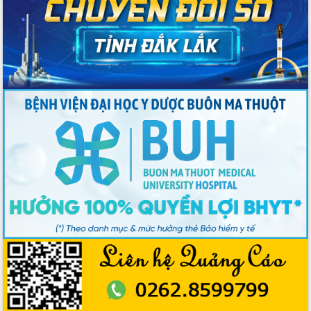
Bầu cử Quốc hội và HĐND: Cử tri Đắk
Lắk gửi gắm niềm tin, kỳ vọng vào lá
phiếu
Đắk Lắk sẵn sàng các điều kiện cho
Ngày hội bầu cử đại biểu Quốc hội
khóa XVI và HĐND các cấp nhiệm kỳ
2026-2031
Đảm bảo cuộc bầu cử đại biểu Quốc
hội và đại biểu HĐND các cấp diễn ra
an toàn, hiệu quả, đúng quy định
Thủ tướng Chính phủ Phạm Minh Chính
kiểm tra, chỉ đạo hoàn thành các dự
án cao tốc và thăm khu tái định cư tại
Đắk Lắk
Sôi nổi Hội đua ngựa truyền thống Gò
Thì Thùng mừng Xuân Bính Ngọ 2026
Lãnh đạo tỉnh dâng hương tưởng niệm
tại Đập Đồng Cam đầu Xuân Bính Ngọ
Ngành nông nghiệp phấn đấu tăng
trưởng đạt 5,86% trong năm 2026
UBND tỉnh Đắk Lắk triển khai công tác