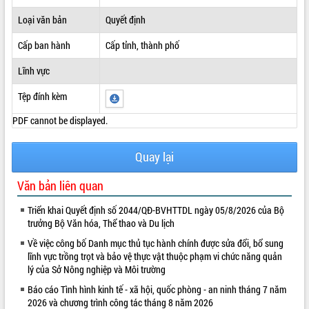
ĐIỂM TIN VĂN BẢN
Loại văn bản
Quyết định
Cấp ban hành
Cấp tỉnh, thành phố
QUY HOẠCH - KẾ HOẠCH
Lĩnh vực
Tệp đính kèm
PDF cannot be displayed.
Quay lại
Văn bản liên quan
Triển khai Quyết định số 2044/QĐ-BVHTTDL ngày 05/8/2026 của Bộ
trưởng Bộ Văn hóa, Thể thao và Du lịch
Về việc công bố Danh mục thủ tục hành chính được sửa đổi, bổ sung
lĩnh vực trồng trọt và bảo vệ thực vật thuộc phạm vi chức năng quản
lý của Sở Nông nghiệp và Môi trường
Báo cáo Tình hình kinh tế - xã hội, quốc phòng - an ninh tháng 7 năm
2026 và chương trình công tác tháng 8 năm 2026