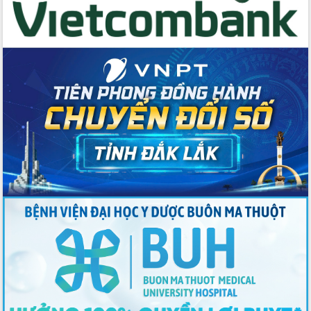
2026-2031
Đảm bảo cuộc bầu cử đại biểu Quốc
hội và đại biểu HĐND các cấp diễn ra
an toàn, hiệu quả, đúng quy định
Thủ tướng Chính phủ Phạm Minh Chính
kiểm tra, chỉ đạo hoàn thành các dự
án cao tốc và thăm khu tái định cư tại
Đắk Lắk
Sôi nổi Hội đua ngựa truyền thống Gò
Thì Thùng mừng Xuân Bính Ngọ 2026
Lãnh đạo tỉnh dâng hương tưởng niệm
tại Đập Đồng Cam đầu Xuân Bính Ngọ
Ngành nông nghiệp phấn đấu tăng
trưởng đạt 5,86% trong năm 2026
UBND tỉnh Đắk Lắk triển khai công tác
quốc phòng, quân sự địa phương năm
2026
Đắk Lắk tập trung toàn lực khắc phục
tồn tại IUU, sẵn sàng làm việc với
Đoàn thanh tra EC
Chủ tịch UBND tỉnh Tạ Anh Tuấn thăm,