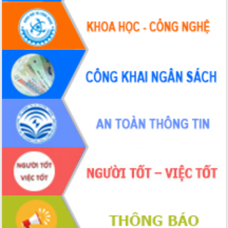
Tháo gỡ những vướng mắc, đẩy mạnh
công tác cải cách thủ tục hành chính
tại Trung tâm Phục vụ hành chính
công tỉnh
Đắk Lắk: Tôn vinh 46 giải pháp tại Hội
thi Sáng tạo Kỹ thuật 2024 - 2025
Đắk Lắk rà soát, điều chỉnh Đề án 190
về phát triển nuôi trồng thủy sản
Phó Chủ tịch UBND tỉnh Đắk Lắk
Trương Công Thái kiểm tra thực địa
Dự án cao tốc Khánh Hòa - Buôn Ma
Thuột
Định vị cà phê Việt Nam như một “di
sản sống” trong dòng chảy toàn cầu
Xây dựng nông thôn mới: Nâng cao đời
sống người dân từ những mô hình thiết
thực
Quyết liệt tháo gỡ vướng mắc, đẩy
nhanh tiến độ các dự án trọng điểm
trong Khu kinh tế Nam Phú Yên