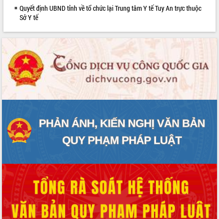
Quyết định UBND tỉnh về tổ chức lại Trung tâm Y tế Tuy An trực thuộc
phát triển mới
Sở Y tế
Thường trực HĐND tỉnh Đắk Lắk gặp
mặt Đoàn chuyên gia y tế TP. Hồ Chí
Minh
Lễ truy điệu và an táng hài cốt liệt sĩ
tại Nghĩa trang Liệt sĩ xã Sơn Hòa
Bàn giải pháp tháo gỡ khó khăn trong
xuất khẩu sầu riêng và triển khai quy
định EUDR
Thứ trưởng Bộ Nông nghiệp và Môi
trường Nguyễn Hoàng Hiệp khảo sát
vùng trồng và doanh nghiệp đóng gói
sầu riêng tại Đắk Lắk
Trình diễn nghệ thuật chế biến các
món ăn từ sầu riêng
Đắk Lắk công bố Quy hoạch và xúc
tiến đầu tư tỉnh
Ngành cá ngừ Đắk Lắk chủ động thích
ứng để giữ vững thị trường xuất khẩu
Diễn đàn Kinh tế tư nhân Việt Nam đột