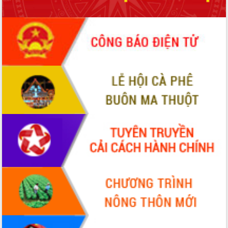
phá cơ chế - Hợp tác công tư
Đề án 06 tạo bước ngoặt đột phá trong
cải cách hành chính tỉnh Đắk Lắk
Kết nối tour, đẩy mạnh chuyển đổi số
để phát triển du lịch Đắk Lắk
Khởi động Dự án Đầu tư xây dựng hạ
tầng kỹ thuật Cụm công nghiệp Tân
Tiến
Gặp mặt các cơ quan báo chí nhân Kỷ
niệm 101 năm Ngày Báo chí Cách
mạng Việt Nam
Đắk Lắk sơ kết 4 năm triển khai thực
hiện Đề án 06 của Chính phủ
Họp báo thông tin về Hội nghị Công bố
Quy hoạch và Xúc tiến đầu tư tỉnh Đắk
Lắk
Khơi thông điểm nghẽn, đẩy nhanh
giải ngân vốn khắc phục thiên tai
HĐND tỉnh thông qua điều chỉnh Quy
hoạch tỉnh thời kỳ 2021-2030