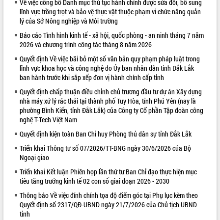
Về việc công bố Danh mục thủ tục hành chính được sửa đổi, bổ sung
lĩnh vực trồng trọt và bảo vệ thực vật thuộc phạm vi chức năng quản
VIDEO
lý của Sở Nông nghiệp và Môi trường
Loading the player...
Báo cáo Tình hình kinh tế - xã hội, quốc phòng - an ninh tháng 7 năm
2026 và chương trình công tác tháng 8 năm 2026
Khám bệnh, cấp phát thuốc miễn phí
và tặng quà người dân xã Cư Pui
Quyết định Về việc bãi bỏ một số văn bản quy phạm pháp luật trong
lĩnh vực khoa học và công nghệ do Ủy ban nhân dân tỉnh Đắk Lắk
Hội nghị UBND tỉnh Đắk Lắk thường kỳ
ban hành trước khi sắp xếp đơn vị hành chính cấp tỉnh
tháng 7/2026
Lễ truy tặng danh hiệu “Bà Mẹ Việt
Quyết định chấp thuận điều chỉnh chủ trương đầu tư dự án Xây dựng
nhà máy xử lý rác thải tại thành phố Tuy Hòa, tỉnh Phú Yên (nay là
Nam Anh hùng” và trao Huân chương
phường Bình Kiến, tỉnh Đắk Lắk) của Công ty Cổ phần Tập đoàn công
Lao động
nghệ T-Tech Việt Nam
ALBUM ẢNH
UBND tỉnh Đắk Lắk triển khai nhiệm
vụ 6 tháng cuối năm 2026
Quyết định kiện toàn Ban Chỉ huy Phòng thủ dân sự tỉnh Đắk Lắk
Kỳ họp thứ Hai, Hội đồng nhân dân
Triển khai Thông tư số 07/2026/TT-BNG ngày 30/6/2026 của Bộ
tỉnh khóa XI quyết nghị nhiều nội dung
Ngoại giao
quan trọng
Triển khai Kết luận Phiên họp lần thứ tư Ban Chỉ đạo thực hiện mục
Bí thư Tỉnh ủy Lương Nguyễn Minh
tiêu tăng trưởng kinh tế 02 con số giai đoạn 2026 - 2030
Triết thăm, tặng quà người có công với
Thông báo Về việc đính chính tọa độ điểm góc tại Phụ lục kèm theo
cách mạng
Quyết định số 2317/QĐ-UBND ngày 21/7/2026 của Chủ tịch UBND
Rà soát, hoàn thiện hệ thống thiết chế
tỉnh
văn hóa, thể thao đáp ứng yêu cầu
LIÊN KẾT WEB