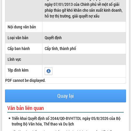
ngày 07/01/2013 của Chính phủ về một số giải
ĐIỂM TIN VĂN BẢN
pháp tháo gỡ khó khăn cho sản xuất kinh doanh,
hỗ trợ thị trường, giải quyết nợ xấu
QUY HOẠCH - KẾ HOẠCH
Nội dung văn bản
Loại văn bản
Quyết định
Cấp ban hành
Cấp tỉnh, thành phố
Lĩnh vực
Tệp đính kèm
PDF cannot be displayed.
Quay lại
Văn bản liên quan
Triển khai Quyết định số 2044/QĐ-BVHTTDL ngày 05/8/2026 của Bộ
trưởng Bộ Văn hóa, Thể thao và Du lịch