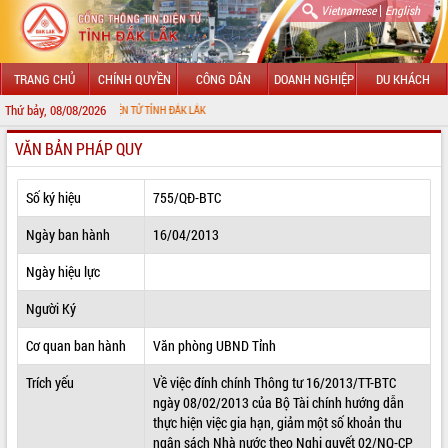
|
Vietnamese
English
TRANG CHỦ
CHÍNH QUYỀN
CÔNG DÂN
DOANH NGHIỆP
DU KHÁCH
Thứ bảy, 08/08/2026
HÔNG TIN ĐIỆN TỬ TỈNH ĐẮK LẮK
VĂN BẢN PHÁP QUY
GIỚI THIỆU
LÃNH ĐẠO UBND TỈNH
Số ký hiệu
755/QĐ-BTC
TIN TỨC SỰ KIỆN
Ngày ban hành
16/04/2013
SỞ, BAN, NGÀNH
Ngày hiệu lực
Người Ký
UBND CÁC XÃ, PHƯỜNG
Cơ quan ban hành
Văn phòng UBND Tỉnh
THÔNG TIN CHỈ ĐẠO ĐIỀU HÀNH
Trích yếu
Về việc đính chính Thông tư 16/2013/TT-BTC
HỆ THỐNG VĂN BẢN
ngày 08/02/2013 của Bộ Tài chính hướng dẫn
thực hiện việc gia hạn, giảm một số khoản thu
VĂN BẢN HĐND TỈNH
ngân sách Nhà nước theo Nghị quyết 02/NQ-CP