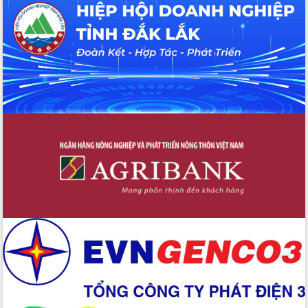
Chuyển đổi số 'mở đường' cho nông
nghiệp Đắk Lắk tăng trưởng bứt phá
Triển khai đồng bộ đo đạc, lập hồ sơ
địa chính, hoàn thiện cơ sở dữ liệu đất
đai
Ứng dụng sinh trắc học - Bước tiến
trong hành trình chuyển đổi số tại Đắk
Lắk
Đắk Lắk nâng cao hiệu quả công tác
Đảng từ Sổ tay đảng viên điện tử
Đắk Lắk đẩy mạnh nuôi biển công
nghệ, hướng tới phát triển thủy sản
bền vững
Tập huấn nâng cao năng lực triển khai
chuyển đổi số cho cán bộ, công chức
cấp xã
Đắk Lắk phát động hưởng ứng Ngày
Quyền của người tiêu dùng Việt Nam
2026
Đẩy mạnh cải cách hành chính, quyết
tâm đạt được mục tiêu tăng trưởng