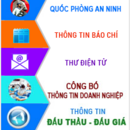
Hội thảo góp ý hồ sơ điều chỉnh quy
hoạch tỉnh Đắk Lắk thời kỳ 2021-2030,
tầm nhìn đến năm 2050
Nâng cao hiệu quả hoạt động của các
doanh nghiệp nhà nước
Hội nghị triển khai kết nối mạng
truyền số liệu chuyên dùng phục vụ cơ
quan Đảng, Nhà nước
Lễ phát động chuỗi hoạt động chung
tay làm sạch môi trường
Xã Ea Kar bước chuyển mình trong
công tác cải cách hành chính mô hình
mới
UBND tỉnh họp báo định kỳ tháng 4
năm 2026
Hội thảo khoa học “Giải pháp thúc đẩy
phát triển nền kinh tế xanh tại tỉnh
Đắk Lắk”
Tăng cường giám sát, đôn đốc thực
hiện nhiệm vụ quản lý tài sản công
hàng tuần