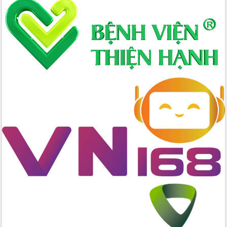
hai con số trong năm 2026
Tổ chức trang trọng Lễ hội Đền thờ
Lương Văn Chánh năm 2026
Phó Bí thư Tỉnh ủy Đắk Lắk Đỗ Hữu
Huy giữ chức Bí thư Đảng ủy Ủy Ban
Nhân dân tỉnh
Bệnh án điện tử thúc đẩy chuyển đổi
số y tế tại Đắk Lắk
Chuyển đổi số thư viện: Mở rộng
không gian tri thức trong thời đại số
Đánh giá, rút kinh nghiệm công tác tổ
chức diễn tập trước ngày bầu cử
Chương trình “Gặp gỡ hữu nghị –
Friendship Meeting New Year 2026”
Bầu cử Quốc hội và HĐND: Cử tri Đắk
Lắk gửi gắm niềm tin, kỳ vọng vào lá
phiếu
Đắk Lắk sẵn sàng các điều kiện cho
Ngày hội bầu cử đại biểu Quốc hội
khóa XVI và HĐND các cấp nhiệm kỳ