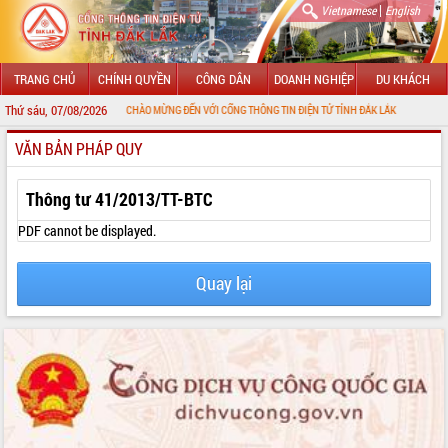
|
Vietnamese
English
TRANG CHỦ
CHÍNH QUYỀN
CÔNG DÂN
DOANH NGHIỆP
DU KHÁCH
Thứ sáu, 07/08/2026
CHÀO MỪNG ĐẾN VỚI CỔNG THÔNG TIN ĐIỆN TỬ TỈNH ĐẮK LẮK
VĂN BẢN PHÁP QUY
GIỚI THIỆU
LÃNH ĐẠO UBND TỈNH
Thông tư 41/2013/TT-BTC
TIN TỨC SỰ KIỆN
PDF cannot be displayed.
SỞ, BAN, NGÀNH
Quay lại
UBND CÁC XÃ, PHƯỜNG
THÔNG TIN CHỈ ĐẠO ĐIỀU HÀNH
HỆ THỐNG VĂN BẢN
VĂN BẢN HĐND TỈNH