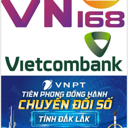
Đoàn đại biểu Quốc hội tỉnh Đắk Lắk
trao đổi thông tin trước Kỳ họp thứ
nhất, Quốc hội khóa XVI
Quyết liệt cải cách hành chính, khơi
thông nguồn lực phát triển
Nâng cao hiệu lực, hiệu quả HĐND
tỉnh thông qua hiện đại hóa hành chính
Xã Ea Phê gắn cải cách hành chính với
chuyển đổi số
Phó Chủ tịch Thường trực UBND tỉnh
Hồ Thị Nguyên Thảo làm việc tại Trung
tâm Phục vụ hành chính công xã Ea
Phê
Xây dựng nền hành chính số đồng
hành cùng nông dân dân, doanh nghiệp
Giai đoạn 2026-2030, Đắk Lắk phấn
đấu có 77% xã đạt chuẩn nông thôn
mới
Chuyển đổi số 'mở đường' cho nông
nghiệp Đắk Lắk tăng trưởng bứt phá