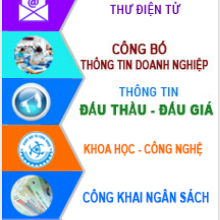
mặt Đoàn chuyên gia y tế TP. Hồ Chí
Minh
Lễ truy điệu và an táng hài cốt liệt sĩ
tại Nghĩa trang Liệt sĩ xã Sơn Hòa
Bàn giải pháp tháo gỡ khó khăn trong
xuất khẩu sầu riêng và triển khai quy
định EUDR
Thứ trưởng Bộ Nông nghiệp và Môi
trường Nguyễn Hoàng Hiệp khảo sát
vùng trồng và doanh nghiệp đóng gói
sầu riêng tại Đắk Lắk
Trình diễn nghệ thuật chế biến các
món ăn từ sầu riêng
Đắk Lắk công bố Quy hoạch và xúc
tiến đầu tư tỉnh
Ngành cá ngừ Đắk Lắk chủ động thích
ứng để giữ vững thị trường xuất khẩu
Diễn đàn Kinh tế tư nhân Việt Nam đột
phá cơ chế - Hợp tác công tư
Đề án 06 tạo bước ngoặt đột phá trong