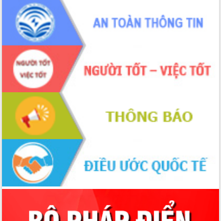
cải cách hành chính tỉnh Đắk Lắk
Kết nối tour, đẩy mạnh chuyển đổi số
để phát triển du lịch Đắk Lắk
Khởi động Dự án Đầu tư xây dựng hạ
tầng kỹ thuật Cụm công nghiệp Tân
Tiến
Gặp mặt các cơ quan báo chí nhân Kỷ
niệm 101 năm Ngày Báo chí Cách
mạng Việt Nam
Đắk Lắk sơ kết 4 năm triển khai thực
hiện Đề án 06 của Chính phủ
Họp báo thông tin về Hội nghị Công bố
Quy hoạch và Xúc tiến đầu tư tỉnh Đắk
Lắk
Khơi thông điểm nghẽn, đẩy nhanh
giải ngân vốn khắc phục thiên tai
HĐND tỉnh thông qua điều chỉnh Quy
hoạch tỉnh thời kỳ 2021-2030
Hội thảo góp ý hồ sơ điều chỉnh quy
hoạch tỉnh Đắk Lắk thời kỳ 2021-2030,