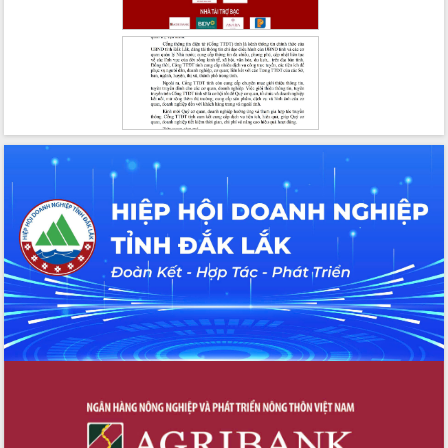
tại Trung tâm Phục vụ hành chính
công tỉnh
Đắk Lắk: Tôn vinh 46 giải pháp tại Hội
thi Sáng tạo Kỹ thuật 2024 - 2025
Đắk Lắk rà soát, điều chỉnh Đề án 190
về phát triển nuôi trồng thủy sản
Phó Chủ tịch UBND tỉnh Đắk Lắk
Trương Công Thái kiểm tra thực địa
Dự án cao tốc Khánh Hòa - Buôn Ma
Thuột
Định vị cà phê Việt Nam như một “di
sản sống” trong dòng chảy toàn cầu
Xây dựng nông thôn mới: Nâng cao đời
sống người dân từ những mô hình thiết
thực
Quyết liệt tháo gỡ vướng mắc, đẩy
nhanh tiến độ các dự án trọng điểm
trong Khu kinh tế Nam Phú Yên
Hòn Yến phát triển du lịch gắn với bảo
tồn biển