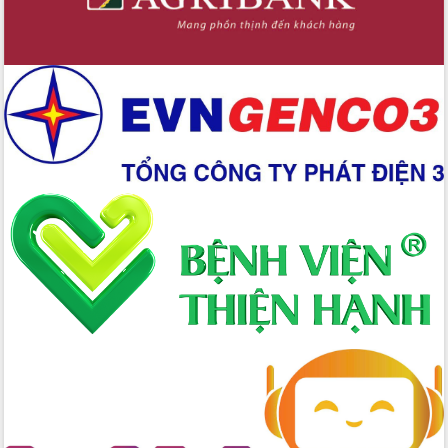
Lấy ý kiến điều chỉnh Quy hoạch tỉnh
Đắk Lắk thời kỳ 2021-2030, tầm nhìn
đến năm 2050
Phát động chiến dịch 30 ngày đêm
giải phóng mặt bằng Tuyến đường bộ
ven biển
Đắk Lắk nỗ lực thúc đẩy tăng trưởng
kinh tế từ 10% trở lên trong Quý
II/2026
Đắk Lắk ký kết thỏa thuận hợp tác về
chuyển đổi số giai đoạn 2026 – 2030
với Tập đoàn Bưu chính Viễn thông
Việt Nam
Thứ trưởng Bộ Y tế làm việc với tỉnh
Đắk Lắk về phát triển nhân lực y tế
cho trạm y tế cấp xã
Du lịch Đắk Lắk nâng tầm trải nghiệm
du khách thông qua Hệ thống cơ sở dữ
liệu và Bản đồ số
Tập huấn ứng dụng trí tuệ nhân tạo (AI)
trong thương mại điện tử năm 2026