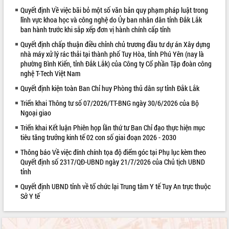
Quyết định Về việc bãi bỏ một số văn bản quy phạm pháp luật trong
VIDEO
lĩnh vực khoa học và công nghệ do Ủy ban nhân dân tỉnh Đắk Lắk
ban hành trước khi sắp xếp đơn vị hành chính cấp tỉnh
Quyết định chấp thuận điều chỉnh chủ trương đầu tư dự án Xây dựng
nhà máy xử lý rác thải tại thành phố Tuy Hòa, tỉnh Phú Yên (nay là
phường Bình Kiến, tỉnh Đắk Lắk) của Công ty Cổ phần Tập đoàn công
nghệ T-Tech Việt Nam
Quyết định kiện toàn Ban Chỉ huy Phòng thủ dân sự tỉnh Đắk Lắk
Triển khai Thông tư số 07/2026/TT-BNG ngày 30/6/2026 của Bộ
Ngoại giao
Khám bệnh, cấp phát thuốc miễn phí
và tặng quà người dân xã Cư Pui
Triển khai Kết luận Phiên họp lần thứ tư Ban Chỉ đạo thực hiện mục
tiêu tăng trưởng kinh tế 02 con số giai đoạn 2026 - 2030
Hội nghị UBND tỉnh Đắk Lắk thường kỳ
tháng 7/2026
Thông báo Về việc đính chính tọa độ điểm góc tại Phụ lục kèm theo
Lễ truy tặng danh hiệu “Bà Mẹ Việt
Quyết định số 2317/QĐ-UBND ngày 21/7/2026 của Chủ tịch UBND
tỉnh
Nam Anh hùng” và trao Huân chương
Lao động
Quyết định UBND tỉnh về tổ chức lại Trung tâm Y tế Tuy An trực thuộc
ALBUM ẢNH
UBND tỉnh Đắk Lắk triển khai nhiệm
Sở Y tế
vụ 6 tháng cuối năm 2026
Kỳ họp thứ Hai, Hội đồng nhân dân
tỉnh khóa XI quyết nghị nhiều nội dung