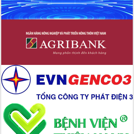
Xây dựng nền hành chính số đồng
hành cùng nông dân dân, doanh nghiệp
Giai đoạn 2026-2030, Đắk Lắk phấn
đấu có 77% xã đạt chuẩn nông thôn
mới
Chuyển đổi số 'mở đường' cho nông
nghiệp Đắk Lắk tăng trưởng bứt phá
Triển khai đồng bộ đo đạc, lập hồ sơ
địa chính, hoàn thiện cơ sở dữ liệu đất
đai
Ứng dụng sinh trắc học - Bước tiến
trong hành trình chuyển đổi số tại Đắk
Lắk
Đắk Lắk nâng cao hiệu quả công tác
Đảng từ Sổ tay đảng viên điện tử
Đắk Lắk đẩy mạnh nuôi biển công
nghệ, hướng tới phát triển thủy sản
bền vững
Tập huấn nâng cao năng lực triển khai
chuyển đổi số cho cán bộ, công chức