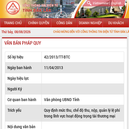
|
Vietnamese
English
TRANG CHỦ
CHÍNH QUYỀN
CÔNG DÂN
DOANH NGHIỆP
DU KHÁCH
Thứ bảy, 08/08/2026
CHÀO MỪNG ĐẾN VỚI CỔNG THÔNG TIN ĐIỆN TỬ TỈNH ĐẮK LẮK
VĂN BẢN PHÁP QUY
GIỚI THIỆU
LÃNH ĐẠO UBND TỈNH
Số ký hiệu
42/2013/TT-BTC
TIN TỨC SỰ KIỆN
Ngày ban hành
11/04/2013
SỞ, BAN, NGÀNH
Ngày hiệu lực
Người Ký
UBND CÁC XÃ, PHƯỜNG
Cơ quan ban hành
Văn phòng UBND Tỉnh
THÔNG TIN CHỈ ĐẠO ĐIỀU HÀNH
Trích yếu
Quy định mức thu, chế độ thu, nộp, quản lý lệ phí
HỆ THỐNG VĂN BẢN
trong lĩnh vực hoạt động trọng tài thương mại
VĂN BẢN HĐND TỈNH
Nội dung văn bản