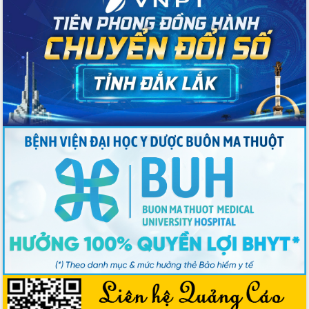
Bầu cử Quốc hội và HĐND: Cử tri Đắk
Lắk gửi gắm niềm tin, kỳ vọng vào lá
phiếu
Đắk Lắk sẵn sàng các điều kiện cho
Ngày hội bầu cử đại biểu Quốc hội
khóa XVI và HĐND các cấp nhiệm kỳ
2026-2031
Đảm bảo cuộc bầu cử đại biểu Quốc
hội và đại biểu HĐND các cấp diễn ra
an toàn, hiệu quả, đúng quy định
Thủ tướng Chính phủ Phạm Minh Chính
kiểm tra, chỉ đạo hoàn thành các dự
án cao tốc và thăm khu tái định cư tại
Đắk Lắk
Sôi nổi Hội đua ngựa truyền thống Gò
Thì Thùng mừng Xuân Bính Ngọ 2026
Lãnh đạo tỉnh dâng hương tưởng niệm
tại Đập Đồng Cam đầu Xuân Bính Ngọ
Ngành nông nghiệp phấn đấu tăng
trưởng đạt 5,86% trong năm 2026
UBND tỉnh Đắk Lắk triển khai công tác