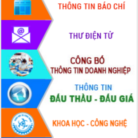
Quy hoạch và Xúc tiến đầu tư tỉnh Đắk
Lắk
Khơi thông điểm nghẽn, đẩy nhanh
giải ngân vốn khắc phục thiên tai
HĐND tỉnh thông qua điều chỉnh Quy
hoạch tỉnh thời kỳ 2021-2030
Hội thảo góp ý hồ sơ điều chỉnh quy
hoạch tỉnh Đắk Lắk thời kỳ 2021-2030,
tầm nhìn đến năm 2050
Nâng cao hiệu quả hoạt động của các
doanh nghiệp nhà nước
Hội nghị triển khai kết nối mạng
truyền số liệu chuyên dùng phục vụ cơ
quan Đảng, Nhà nước
Lễ phát động chuỗi hoạt động chung
tay làm sạch môi trường
Xã Ea Kar bước chuyển mình trong
công tác cải cách hành chính mô hình
mới
UBND tỉnh họp báo định kỳ tháng 4
năm 2026