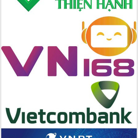
cấp xã
Đắk Lắk phát động hưởng ứng Ngày
Quyền của người tiêu dùng Việt Nam
2026
Đẩy mạnh cải cách hành chính, quyết
tâm đạt được mục tiêu tăng trưởng
hai con số trong năm 2026
Tổ chức trang trọng Lễ hội Đền thờ
Lương Văn Chánh năm 2026
Phó Bí thư Tỉnh ủy Đắk Lắk Đỗ Hữu
Huy giữ chức Bí thư Đảng ủy Ủy Ban
Nhân dân tỉnh
Bệnh án điện tử thúc đẩy chuyển đổi
số y tế tại Đắk Lắk
Chuyển đổi số thư viện: Mở rộng
không gian tri thức trong thời đại số
Đánh giá, rút kinh nghiệm công tác tổ
chức diễn tập trước ngày bầu cử
Chương trình “Gặp gỡ hữu nghị –
Friendship Meeting New Year 2026”