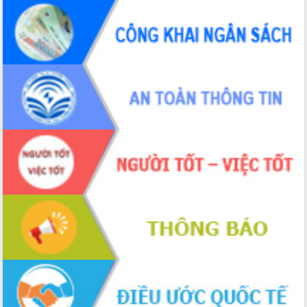
Hội thảo khoa học “Giải pháp thúc đẩy
phát triển nền kinh tế xanh tại tỉnh
Đắk Lắk”
Tăng cường giám sát, đôn đốc thực
hiện nhiệm vụ quản lý tài sản công
hàng tuần
Tháo gỡ những vướng mắc, đẩy mạnh
công tác cải cách thủ tục hành chính
tại Trung tâm Phục vụ hành chính
công tỉnh
Đắk Lắk: Tôn vinh 46 giải pháp tại Hội
thi Sáng tạo Kỹ thuật 2024 - 2025
Đắk Lắk rà soát, điều chỉnh Đề án 190
về phát triển nuôi trồng thủy sản
Phó Chủ tịch UBND tỉnh Đắk Lắk
Trương Công Thái kiểm tra thực địa
Dự án cao tốc Khánh Hòa - Buôn Ma
Thuột
Định vị cà phê Việt Nam như một “di
sản sống” trong dòng chảy toàn cầu