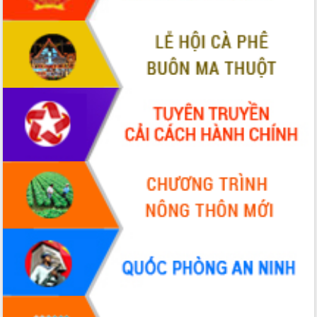
món ăn từ sầu riêng
Đắk Lắk công bố Quy hoạch và xúc
tiến đầu tư tỉnh
Ngành cá ngừ Đắk Lắk chủ động thích
ứng để giữ vững thị trường xuất khẩu
Diễn đàn Kinh tế tư nhân Việt Nam đột
phá cơ chế - Hợp tác công tư
Đề án 06 tạo bước ngoặt đột phá trong
cải cách hành chính tỉnh Đắk Lắk
Kết nối tour, đẩy mạnh chuyển đổi số
để phát triển du lịch Đắk Lắk
Khởi động Dự án Đầu tư xây dựng hạ
tầng kỹ thuật Cụm công nghiệp Tân
Tiến
Gặp mặt các cơ quan báo chí nhân Kỷ
niệm 101 năm Ngày Báo chí Cách
mạng Việt Nam
Đắk Lắk sơ kết 4 năm triển khai thực
hiện Đề án 06 của Chính phủ
Họp báo thông tin về Hội nghị Công bố