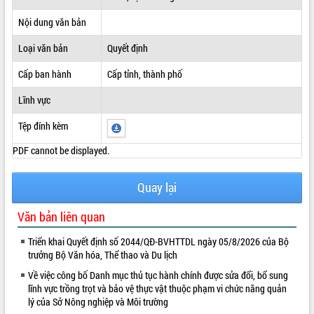
ĐIỂM TIN VĂN BẢN
Nội dung văn bản
Loại văn bản
Quyết định
QUY HOẠCH - KẾ HOẠCH
Cấp ban hành
Cấp tỉnh, thành phố
Lĩnh vực
Tệp đính kèm
PDF cannot be displayed.
Quay lại
Văn bản liên quan
Triển khai Quyết định số 2044/QĐ-BVHTTDL ngày 05/8/2026 của Bộ
trưởng Bộ Văn hóa, Thể thao và Du lịch
Về việc công bố Danh mục thủ tục hành chính được sửa đổi, bổ sung
lĩnh vực trồng trọt và bảo vệ thực vật thuộc phạm vi chức năng quản
lý của Sở Nông nghiệp và Môi trường