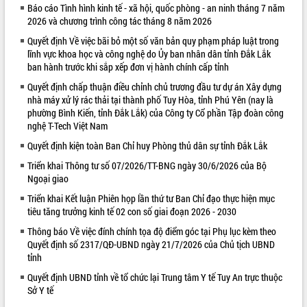
Báo cáo Tình hình kinh tế - xã hội, quốc phòng - an ninh tháng 7 năm
VIDEO
2026 và chương trình công tác tháng 8 năm 2026
Quyết định Về việc bãi bỏ một số văn bản quy phạm pháp luật trong
Không có file video nào để phát.
lĩnh vực khoa học và công nghệ do Ủy ban nhân dân tỉnh Đắk Lắk
ban hành trước khi sắp xếp đơn vị hành chính cấp tỉnh
ALBUM ẢNH
Quyết định chấp thuận điều chỉnh chủ trương đầu tư dự án Xây dựng
nhà máy xử lý rác thải tại thành phố Tuy Hòa, tỉnh Phú Yên (nay là
phường Bình Kiến, tỉnh Đắk Lắk) của Công ty Cổ phần Tập đoàn công
nghệ T-Tech Việt Nam
Quyết định kiện toàn Ban Chỉ huy Phòng thủ dân sự tỉnh Đắk Lắk
Triển khai Thông tư số 07/2026/TT-BNG ngày 30/6/2026 của Bộ
Ngoại giao
Triển khai Kết luận Phiên họp lần thứ tư Ban Chỉ đạo thực hiện mục
LIÊN KẾT WEB
tiêu tăng trưởng kinh tế 02 con số giai đoạn 2026 - 2030
Thông báo Về việc đính chính tọa độ điểm góc tại Phụ lục kèm theo
Quyết định số 2317/QĐ-UBND ngày 21/7/2026 của Chủ tịch UBND
tỉnh
Quyết định UBND tỉnh về tổ chức lại Trung tâm Y tế Tuy An trực thuộc
Sở Y tế