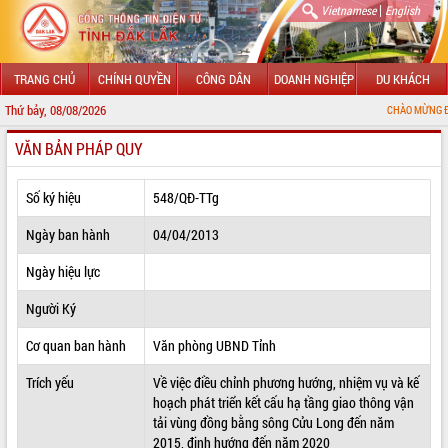
|
Vietnamese
English
TRANG CHỦ
CHÍNH QUYỀN
CÔNG DÂN
DOANH NGHIỆP
DU KHÁCH
Thứ bảy, 08/08/2026
CHÀO MỪNG ĐẾN VỚI CỔNG T
VĂN BẢN PHÁP QUY
GIỚI THIỆU
LÃNH ĐẠO UBND TỈNH
Số ký hiệu
548/QĐ-TTg
TIN TỨC SỰ KIỆN
Ngày ban hành
04/04/2013
SỞ, BAN, NGÀNH
Ngày hiệu lực
Người Ký
UBND CÁC XÃ, PHƯỜNG
Cơ quan ban hành
Văn phòng UBND Tỉnh
THÔNG TIN CHỈ ĐẠO ĐIỀU HÀNH
Trích yếu
Về việc điều chỉnh phương hướng, nhiệm vụ và kế
HỆ THỐNG VĂN BẢN
hoạch phát triển kết cấu hạ tầng giao thông vận
tải vùng đồng bằng sông Cửu Long đến năm
VĂN BẢN HĐND TỈNH
2015, định hướng đến năm 2020