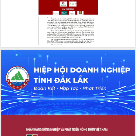
thông nguồn lực phát triển
Nâng cao hiệu lực, hiệu quả HĐND
tỉnh thông qua hiện đại hóa hành chính
Xã Ea Phê gắn cải cách hành chính với
chuyển đổi số
Phó Chủ tịch Thường trực UBND tỉnh
Hồ Thị Nguyên Thảo làm việc tại Trung
tâm Phục vụ hành chính công xã Ea
Phê
Xây dựng nền hành chính số đồng
hành cùng nông dân dân, doanh nghiệp
Giai đoạn 2026-2030, Đắk Lắk phấn
đấu có 77% xã đạt chuẩn nông thôn
mới
Chuyển đổi số 'mở đường' cho nông
nghiệp Đắk Lắk tăng trưởng bứt phá
Triển khai đồng bộ đo đạc, lập hồ sơ
địa chính, hoàn thiện cơ sở dữ liệu đất
đai
Ứng dụng sinh trắc học - Bước tiến
trong hành trình chuyển đổi số tại Đắk