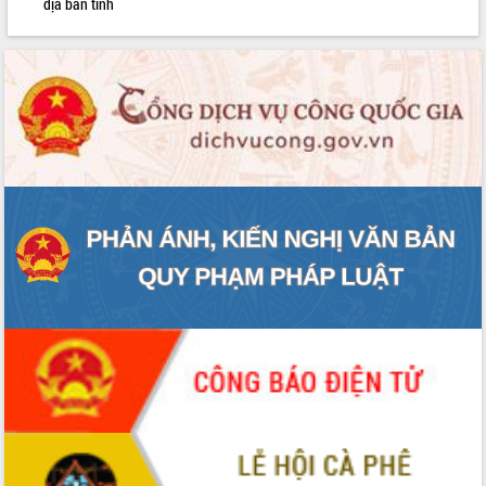
địa bàn tỉnh
Bàn giải pháp tháo gỡ khó khăn trong
xuất khẩu sầu riêng và triển khai quy
định EUDR
Thứ trưởng Bộ Nông nghiệp và Môi
trường Nguyễn Hoàng Hiệp khảo sát
vùng trồng và doanh nghiệp đóng gói
LIÊN KẾT WEB
sầu riêng tại Đắk Lắk
Trình diễn nghệ thuật chế biến các
món ăn từ sầu riêng
Đắk Lắk công bố Quy hoạch và xúc
tiến đầu tư tỉnh
Ngành cá ngừ Đắk Lắk chủ động thích
ứng để giữ vững thị trường xuất khẩu
Diễn đàn Kinh tế tư nhân Việt Nam đột
phá cơ chế - Hợp tác công tư
Đề án 06 tạo bước ngoặt đột phá trong
cải cách hành chính tỉnh Đắk Lắk
Kết nối tour, đẩy mạnh chuyển đổi số
để phát triển du lịch Đắk Lắk
Khởi động Dự án Đầu tư xây dựng hạ