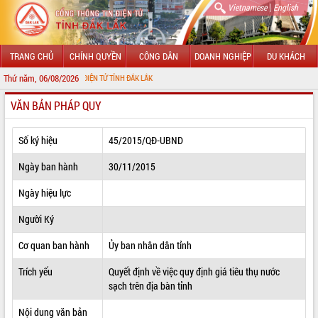
|
Vietnamese
English
TRANG CHỦ
CHÍNH QUYỀN
CÔNG DÂN
DOANH NGHIỆP
DU KHÁCH
Thứ năm, 06/08/2026
G THÔNG TIN ĐIỆN TỬ TỈNH ĐẮK LẮK
VĂN BẢN PHÁP QUY
GIỚI THIỆU
LÃNH ĐẠO UBND TỈNH
Số ký hiệu
45/2015/QĐ-UBND
TIN TỨC SỰ KIỆN
Ngày ban hành
30/11/2015
SỞ, BAN, NGÀNH
Ngày hiệu lực
Người Ký
UBND CÁC XÃ, PHƯỜNG
Cơ quan ban hành
Ủy ban nhân dân tỉnh
THÔNG TIN CHỈ ĐẠO ĐIỀU HÀNH
Trích yếu
Quyết định về việc quy định giá tiêu thụ nước
HỆ THỐNG VĂN BẢN
sạch trên địa bàn tỉnh
VĂN BẢN HĐND TỈNH
Nội dung văn bản