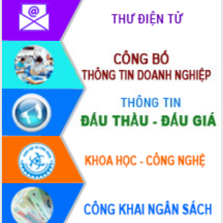
truyền số liệu chuyên dùng phục vụ cơ
quan Đảng, Nhà nước
Lễ phát động chuỗi hoạt động chung
tay làm sạch môi trường
Xã Ea Kar bước chuyển mình trong
công tác cải cách hành chính mô hình
mới
UBND tỉnh họp báo định kỳ tháng 4
năm 2026
Hội thảo khoa học “Giải pháp thúc đẩy
phát triển nền kinh tế xanh tại tỉnh
Đắk Lắk”
Tăng cường giám sát, đôn đốc thực
hiện nhiệm vụ quản lý tài sản công
hàng tuần
Tháo gỡ những vướng mắc, đẩy mạnh
công tác cải cách thủ tục hành chính
tại Trung tâm Phục vụ hành chính
công tỉnh
Đắk Lắk: Tôn vinh 46 giải pháp tại Hội
thi Sáng tạo Kỹ thuật 2024 - 2025