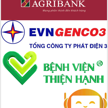
Lắk
Đắk Lắk nâng cao hiệu quả công tác
Đảng từ Sổ tay đảng viên điện tử
Đắk Lắk đẩy mạnh nuôi biển công
nghệ, hướng tới phát triển thủy sản
bền vững
Tập huấn nâng cao năng lực triển khai
chuyển đổi số cho cán bộ, công chức
cấp xã
Đắk Lắk phát động hưởng ứng Ngày
Quyền của người tiêu dùng Việt Nam
2026
Đẩy mạnh cải cách hành chính, quyết
tâm đạt được mục tiêu tăng trưởng
hai con số trong năm 2026
Tổ chức trang trọng Lễ hội Đền thờ
Lương Văn Chánh năm 2026
Phó Bí thư Tỉnh ủy Đắk Lắk Đỗ Hữu
Huy giữ chức Bí thư Đảng ủy Ủy Ban
Nhân dân tỉnh