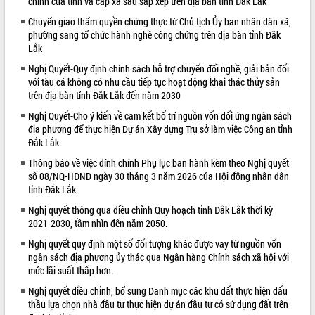
chính của tỉnh và cấp xã sau sắp xếp trên địa bàn tỉnh Đắk Lắk
VIDEO
Chuyển giao thẩm quyền chứng thực từ Chủ tịch Ủy ban nhân dân xã,
phường sang tổ chức hành nghề công chứng trên địa bàn tỉnh Đắk
Lắk
Nghị Quyết-Quy định chính sách hỗ trợ chuyển đổi nghề, giải bản đối
với tàu cá không có nhu cầu tiếp tục hoạt động khai thác thủy sản
trên địa bàn tỉnh Đắk Lắk đến năm 2030
Nghị Quyết-Cho ý kiến về cam kết bố trí nguồn vốn đối ứng ngân sách
địa phương để thực hiện Dự án Xây dựng Trụ sở làm việc Công an tỉnh
Đắk Lắk
Bí thư Tỉnh ủy Lương Nguyễn Minh
Thông báo về việc đính chính Phụ lục ban hành kèm theo Nghị quyết
Triết thăm, tặng quà người có công với
số 08/NQ-HĐND ngày 30 tháng 3 năm 2026 của Hội đồng nhân dân
cách mạng
tỉnh Đắk Lắk
Rà soát, hoàn thiện hệ thống thiết chế
Nghị quyết thông qua điều chỉnh Quy hoạch tỉnh Đắk Lắk thời kỳ
văn hóa, thể thao đáp ứng yêu cầu
2021-2030, tầm nhìn đến năm 2050.
phát triển mới
Nghị quyết quy định một số đối tượng khác được vay từ nguồn vốn
Thường trực HĐND tỉnh Đắk Lắk gặp
ngân sách địa phương ủy thác qua Ngân hàng Chính sách xã hội với
mặt Đoàn chuyên gia y tế TP. Hồ Chí
ALBUM ẢNH
mức lãi suất thấp hơn.
Minh
Nghị quyết điều chỉnh, bổ sung Danh mục các khu đất thực hiện đấu
Lễ truy điệu và an táng hài cốt liệt sĩ
thầu lựa chọn nhà đầu tư thực hiện dự án đầu tư có sử dụng đất trên
tại Nghĩa trang Liệt sĩ xã Sơn Hòa