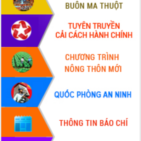
tầng kỹ thuật Cụm công nghiệp Tân
Tiến
Gặp mặt các cơ quan báo chí nhân Kỷ
niệm 101 năm Ngày Báo chí Cách
mạng Việt Nam
Đắk Lắk sơ kết 4 năm triển khai thực
hiện Đề án 06 của Chính phủ
Họp báo thông tin về Hội nghị Công bố
Quy hoạch và Xúc tiến đầu tư tỉnh Đắk
Lắk
Khơi thông điểm nghẽn, đẩy nhanh
giải ngân vốn khắc phục thiên tai
HĐND tỉnh thông qua điều chỉnh Quy
hoạch tỉnh thời kỳ 2021-2030
Hội thảo góp ý hồ sơ điều chỉnh quy
hoạch tỉnh Đắk Lắk thời kỳ 2021-2030,
tầm nhìn đến năm 2050
Nâng cao hiệu quả hoạt động của các
doanh nghiệp nhà nước
Hội nghị triển khai kết nối mạng