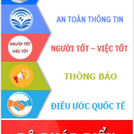
Đắk Lắk rà soát, điều chỉnh Đề án 190
về phát triển nuôi trồng thủy sản
Phó Chủ tịch UBND tỉnh Đắk Lắk
Trương Công Thái kiểm tra thực địa
Dự án cao tốc Khánh Hòa - Buôn Ma
Thuột
Định vị cà phê Việt Nam như một “di
sản sống” trong dòng chảy toàn cầu
Xây dựng nông thôn mới: Nâng cao đời
sống người dân từ những mô hình thiết
thực
Quyết liệt tháo gỡ vướng mắc, đẩy
nhanh tiến độ các dự án trọng điểm
trong Khu kinh tế Nam Phú Yên
Hòn Yến phát triển du lịch gắn với bảo
tồn biển
Lấy ý kiến điều chỉnh Quy hoạch tỉnh
Đắk Lắk thời kỳ 2021-2030, tầm nhìn
đến năm 2050
Phát động chiến dịch 30 ngày đêm