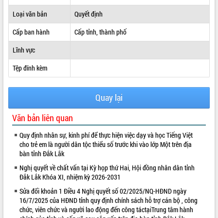
ĐIỂM TIN VĂN BẢN
Loại văn bản
Quyết định
Cấp ban hành
Cấp tỉnh, thành phố
QUY HOẠCH - KẾ HOẠCH
Lĩnh vực
Tệp đính kèm
Quay lại
Văn bản liên quan
Quy định nhân sự, kinh phí để thực hiện việc dạy và học Tiếng Việt
cho trẻ em là người dân tộc thiểu số trước khi vào lớp Một trên địa
bàn tỉnh Đắk Lắk
Nghị quyết về chất vấn tại Kỳ họp thứ Hai, Hội đồng nhân dân tỉnh
Đắk Lắk Khóa XI, nhiệm kỳ 2026-2031
Sửa đổi khoản 1 Điều 4 Nghị quyết số 02/2025/NQ-HĐND ngày
16/7/2025 của HĐND tỉnh quy định chính sách hỗ trợ cán bộ , công
chức, viên chức và người lao động đến công táctạiTrung tâm hành