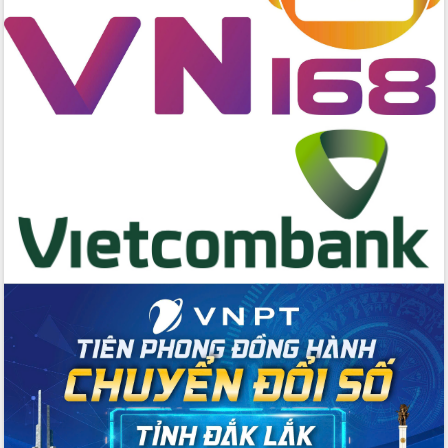
Bệnh án điện tử thúc đẩy chuyển đổi
số y tế tại Đắk Lắk
Chuyển đổi số thư viện: Mở rộng
không gian tri thức trong thời đại số
Đánh giá, rút kinh nghiệm công tác tổ
chức diễn tập trước ngày bầu cử
Chương trình “Gặp gỡ hữu nghị –
Friendship Meeting New Year 2026”
Bầu cử Quốc hội và HĐND: Cử tri Đắk
Lắk gửi gắm niềm tin, kỳ vọng vào lá
phiếu
Đắk Lắk sẵn sàng các điều kiện cho
Ngày hội bầu cử đại biểu Quốc hội
khóa XVI và HĐND các cấp nhiệm kỳ
2026-2031
Đảm bảo cuộc bầu cử đại biểu Quốc
hội và đại biểu HĐND các cấp diễn ra
an toàn, hiệu quả, đúng quy định
Thủ tướng Chính phủ Phạm Minh Chính
kiểm tra, chỉ đạo hoàn thành các dự
án cao tốc và thăm khu tái định cư tại