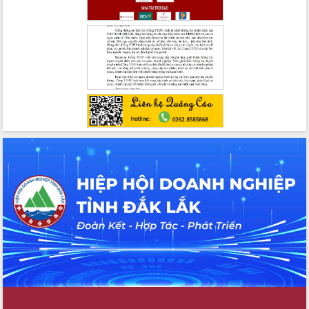
UBND tỉnh họp báo định kỳ tháng 4
năm 2026
Hội thảo khoa học “Giải pháp thúc đẩy
phát triển nền kinh tế xanh tại tỉnh
Đắk Lắk”
Tăng cường giám sát, đôn đốc thực
hiện nhiệm vụ quản lý tài sản công
hàng tuần
Tháo gỡ những vướng mắc, đẩy mạnh
công tác cải cách thủ tục hành chính
tại Trung tâm Phục vụ hành chính
công tỉnh
Đắk Lắk: Tôn vinh 46 giải pháp tại Hội
thi Sáng tạo Kỹ thuật 2024 - 2025
Đắk Lắk rà soát, điều chỉnh Đề án 190
về phát triển nuôi trồng thủy sản
Phó Chủ tịch UBND tỉnh Đắk Lắk
Trương Công Thái kiểm tra thực địa
Dự án cao tốc Khánh Hòa - Buôn Ma
Thuột