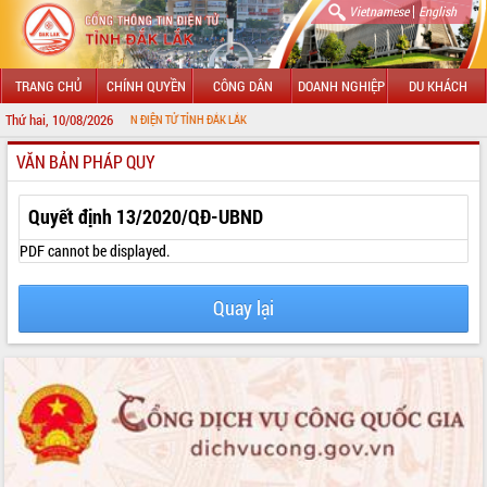
|
Vietnamese
English
TRANG CHỦ
CHÍNH QUYỀN
CÔNG DÂN
DOANH NGHIỆP
DU KHÁCH
Thứ hai, 10/08/2026
ỔNG THÔNG TIN ĐIỆN TỬ TỈNH ĐẮK LẮK
VĂN BẢN PHÁP QUY
GIỚI THIỆU
LÃNH ĐẠO UBND TỈNH
Quyết định 13/2020/QĐ-UBND
TIN TỨC SỰ KIỆN
PDF cannot be displayed.
SỞ, BAN, NGÀNH
Quay lại
UBND CÁC XÃ, PHƯỜNG
THÔNG TIN CHỈ ĐẠO ĐIỀU HÀNH
HỆ THỐNG VĂN BẢN
VĂN BẢN HĐND TỈNH