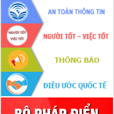
sầu riêng tại Đắk Lắk
Trình diễn nghệ thuật chế biến các
món ăn từ sầu riêng
Đắk Lắk công bố Quy hoạch và xúc
tiến đầu tư tỉnh
Ngành cá ngừ Đắk Lắk chủ động thích
ứng để giữ vững thị trường xuất khẩu
Diễn đàn Kinh tế tư nhân Việt Nam đột
phá cơ chế - Hợp tác công tư
Đề án 06 tạo bước ngoặt đột phá trong
cải cách hành chính tỉnh Đắk Lắk
Kết nối tour, đẩy mạnh chuyển đổi số
để phát triển du lịch Đắk Lắk
Khởi động Dự án Đầu tư xây dựng hạ
tầng kỹ thuật Cụm công nghiệp Tân
Tiến
Gặp mặt các cơ quan báo chí nhân Kỷ
niệm 101 năm Ngày Báo chí Cách
mạng Việt Nam
Đắk Lắk sơ kết 4 năm triển khai thực