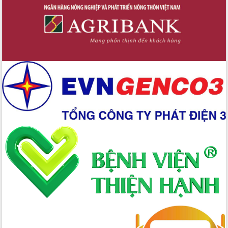
Định vị cà phê Việt Nam như một “di
sản sống” trong dòng chảy toàn cầu
Xây dựng nông thôn mới: Nâng cao đời
sống người dân từ những mô hình thiết
thực
Quyết liệt tháo gỡ vướng mắc, đẩy
nhanh tiến độ các dự án trọng điểm
trong Khu kinh tế Nam Phú Yên
Hòn Yến phát triển du lịch gắn với bảo
tồn biển
Lấy ý kiến điều chỉnh Quy hoạch tỉnh
Đắk Lắk thời kỳ 2021-2030, tầm nhìn
đến năm 2050
Phát động chiến dịch 30 ngày đêm
giải phóng mặt bằng Tuyến đường bộ
ven biển
Đắk Lắk nỗ lực thúc đẩy tăng trưởng
kinh tế từ 10% trở lên trong Quý
II/2026
Đắk Lắk ký kết thỏa thuận hợp tác về
chuyển đổi số giai đoạn 2026 – 2030