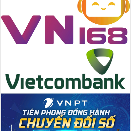
với Tập đoàn Bưu chính Viễn thông
Việt Nam
Thứ trưởng Bộ Y tế làm việc với tỉnh
Đắk Lắk về phát triển nhân lực y tế
cho trạm y tế cấp xã
Du lịch Đắk Lắk nâng tầm trải nghiệm
du khách thông qua Hệ thống cơ sở dữ
liệu và Bản đồ số
Tập huấn ứng dụng trí tuệ nhân tạo (AI)
trong thương mại điện tử năm 2026
Đoàn đại biểu Quốc hội tỉnh Đắk Lắk
trao đổi thông tin trước Kỳ họp thứ
nhất, Quốc hội khóa XVI
Quyết liệt cải cách hành chính, khơi
thông nguồn lực phát triển
Nâng cao hiệu lực, hiệu quả HĐND
tỉnh thông qua hiện đại hóa hành chính
Xã Ea Phê gắn cải cách hành chính với
chuyển đổi số
Phó Chủ tịch Thường trực UBND tỉnh