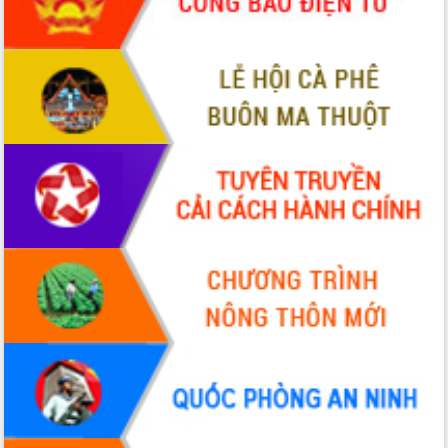
món ăn từ sầu riêng
Đắk Lắk công bố Quy hoạch và xúc
tiến đầu tư tỉnh
Ngành cá ngừ Đắk Lắk chủ động thích
ứng để giữ vững thị trường xuất khẩu
Diễn đàn Kinh tế tư nhân Việt Nam đột
phá cơ chế - Hợp tác công tư
Đề án 06 tạo bước ngoặt đột phá trong
cải cách hành chính tỉnh Đắk Lắk
Kết nối tour, đẩy mạnh chuyển đổi số
để phát triển du lịch Đắk Lắk
Khởi động Dự án Đầu tư xây dựng hạ
tầng kỹ thuật Cụm công nghiệp Tân
Tiến
Gặp mặt các cơ quan báo chí nhân Kỷ
niệm 101 năm Ngày Báo chí Cách
mạng Việt Nam
Đắk Lắk sơ kết 4 năm triển khai thực
hiện Đề án 06 của Chính phủ
Họp báo thông tin về Hội nghị Công bố