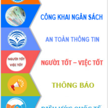
Hội thảo khoa học “Giải pháp thúc đẩy
phát triển nền kinh tế xanh tại tỉnh
Đắk Lắk”
Tăng cường giám sát, đôn đốc thực
hiện nhiệm vụ quản lý tài sản công
hàng tuần
Tháo gỡ những vướng mắc, đẩy mạnh
công tác cải cách thủ tục hành chính
tại Trung tâm Phục vụ hành chính
công tỉnh
Đắk Lắk: Tôn vinh 46 giải pháp tại Hội
thi Sáng tạo Kỹ thuật 2024 - 2025
Đắk Lắk rà soát, điều chỉnh Đề án 190
về phát triển nuôi trồng thủy sản
Phó Chủ tịch UBND tỉnh Đắk Lắk
Trương Công Thái kiểm tra thực địa
Dự án cao tốc Khánh Hòa - Buôn Ma
Thuột
Định vị cà phê Việt Nam như một “di
sản sống” trong dòng chảy toàn cầu