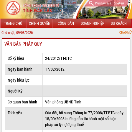
|
Vietnamese
English
TRANG CHỦ
CHÍNH QUYỀN
CÔNG DÂN
DOANH NGHIỆP
DU KHÁCH
Chủ nhật, 09/08/2026
CHÀO MỪNG ĐẾN VỚI CỔ
VĂN BẢN PHÁP QUY
GIỚI THIỆU
LÃNH ĐẠO UBND TỈNH
Số ký hiệu
24/2012/TT-BTC
TIN TỨC SỰ KIỆN
Ngày ban hành
17/02/2012
SỞ, BAN, NGÀNH
Ngày hiệu lực
Người Ký
UBND CÁC XÃ, PHƯỜNG
Cơ quan ban hành
Văn phòng UBND Tỉnh
THÔNG TIN CHỈ ĐẠO ĐIỀU HÀNH
Trích yếu
Sửa đổi, bổ sung Thông tư 77/2008/TT-BTC ngày
HỆ THỐNG VĂN BẢN
15/09/2008 hướng dẫn thi hành một số biện
pháp xử lý nợ đọng thuế
VĂN BẢN HĐND TỈNH