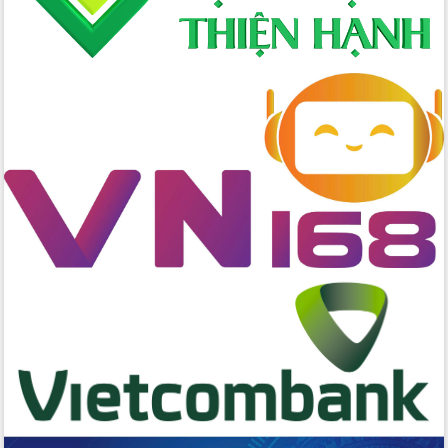
cấp xã
Đắk Lắk phát động hưởng ứng Ngày
Quyền của người tiêu dùng Việt Nam
2026
Đẩy mạnh cải cách hành chính, quyết
tâm đạt được mục tiêu tăng trưởng
hai con số trong năm 2026
Tổ chức trang trọng Lễ hội Đền thờ
Lương Văn Chánh năm 2026
Phó Bí thư Tỉnh ủy Đắk Lắk Đỗ Hữu
Huy giữ chức Bí thư Đảng ủy Ủy Ban
Nhân dân tỉnh
Bệnh án điện tử thúc đẩy chuyển đổi
số y tế tại Đắk Lắk
Chuyển đổi số thư viện: Mở rộng
không gian tri thức trong thời đại số
Đánh giá, rút kinh nghiệm công tác tổ
chức diễn tập trước ngày bầu cử
Chương trình “Gặp gỡ hữu nghị –
Friendship Meeting New Year 2026”