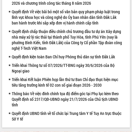
2026 và chương trình công tác tháng 8 năm 2026
VIDEO
Quyết định Về việc bãi bỏ một số văn bản quy phạm pháp luật trong
lĩnh vực khoa học và công nghệ do Ủy ban nhân dân tỉnh Đắk Lắk
ban hành trước khi sắp xếp đơn vị hành chính cấp tỉnh
Quyết định chấp thuận điều chỉnh chủ trương đầu tư dự án Xây dựng
nhà máy xử lý rác thải tại thành phố Tuy Hòa, tỉnh Phú Yên (nay là
phường Bình Kiến, tỉnh Đắk Lắk) của Công ty Cổ phần Tập đoàn công
nghệ T-Tech Việt Nam
Quyết định kiện toàn Ban Chỉ huy Phòng thủ dân sự tỉnh Đắk Lắk
Triển khai Thông tư số 07/2026/TT-BNG ngày 30/6/2026 của Bộ
Khám bệnh, cấp phát thuốc miễn phí
Ngoại giao
và tặng quà người dân xã Cư Pui
Triển khai Kết luận Phiên họp lần thứ tư Ban Chỉ đạo thực hiện mục
Hội nghị UBND tỉnh Đắk Lắk thường kỳ
tiêu tăng trưởng kinh tế 02 con số giai đoạn 2026 - 2030
tháng 7/2026
Lễ truy tặng danh hiệu “Bà Mẹ Việt
Thông báo Về việc đính chính tọa độ điểm góc tại Phụ lục kèm theo
Nam Anh hùng” và trao Huân chương
Quyết định số 2317/QĐ-UBND ngày 21/7/2026 của Chủ tịch UBND
tỉnh
Lao động
ALBUM ẢNH
UBND tỉnh Đắk Lắk triển khai nhiệm
Quyết định UBND tỉnh về tổ chức lại Trung tâm Y tế Tuy An trực thuộc
vụ 6 tháng cuối năm 2026
Sở Y tế
Kỳ họp thứ Hai, Hội đồng nhân dân
tỉnh khóa XI quyết nghị nhiều nội dung