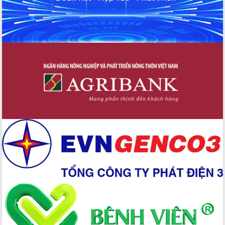
Xây dựng nền hành chính số đồng
hành cùng nông dân dân, doanh nghiệp
Giai đoạn 2026-2030, Đắk Lắk phấn
đấu có 77% xã đạt chuẩn nông thôn
mới
Chuyển đổi số 'mở đường' cho nông
nghiệp Đắk Lắk tăng trưởng bứt phá
Triển khai đồng bộ đo đạc, lập hồ sơ
địa chính, hoàn thiện cơ sở dữ liệu đất
đai
Ứng dụng sinh trắc học - Bước tiến
trong hành trình chuyển đổi số tại Đắk
Lắk
Đắk Lắk nâng cao hiệu quả công tác
Đảng từ Sổ tay đảng viên điện tử
Đắk Lắk đẩy mạnh nuôi biển công
nghệ, hướng tới phát triển thủy sản
bền vững
Tập huấn nâng cao năng lực triển khai
chuyển đổi số cho cán bộ, công chức