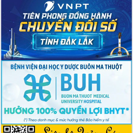
Bầu cử Quốc hội và HĐND: Cử tri Đắk
Lắk gửi gắm niềm tin, kỳ vọng vào lá
phiếu
Đắk Lắk sẵn sàng các điều kiện cho
Ngày hội bầu cử đại biểu Quốc hội
khóa XVI và HĐND các cấp nhiệm kỳ
2026-2031
Đảm bảo cuộc bầu cử đại biểu Quốc
hội và đại biểu HĐND các cấp diễn ra
an toàn, hiệu quả, đúng quy định
Thủ tướng Chính phủ Phạm Minh Chính
kiểm tra, chỉ đạo hoàn thành các dự
án cao tốc và thăm khu tái định cư tại
Đắk Lắk
Sôi nổi Hội đua ngựa truyền thống Gò
Thì Thùng mừng Xuân Bính Ngọ 2026
Lãnh đạo tỉnh dâng hương tưởng niệm
tại Đập Đồng Cam đầu Xuân Bính Ngọ
Ngành nông nghiệp phấn đấu tăng
trưởng đạt 5,86% trong năm 2026
UBND tỉnh Đắk Lắk triển khai công tác