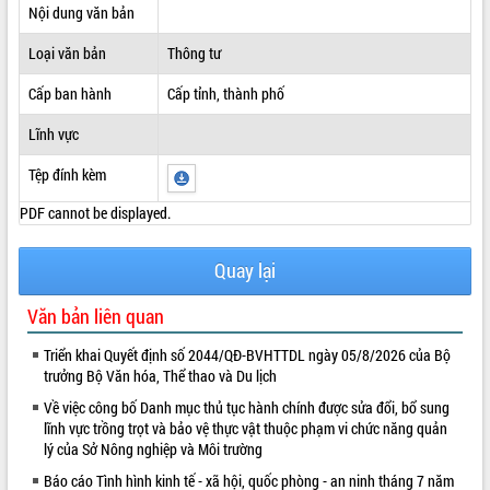
Nội dung văn bản
ĐIỂM TIN VĂN BẢN
Loại văn bản
Thông tư
QUY HOẠCH - KẾ HOẠCH
Cấp ban hành
Cấp tỉnh, thành phố
Lĩnh vực
Tệp đính kèm
PDF cannot be displayed.
Quay lại
Văn bản liên quan
Triển khai Quyết định số 2044/QĐ-BVHTTDL ngày 05/8/2026 của Bộ
trưởng Bộ Văn hóa, Thể thao và Du lịch
Về việc công bố Danh mục thủ tục hành chính được sửa đổi, bổ sung
lĩnh vực trồng trọt và bảo vệ thực vật thuộc phạm vi chức năng quản
lý của Sở Nông nghiệp và Môi trường
Báo cáo Tình hình kinh tế - xã hội, quốc phòng - an ninh tháng 7 năm