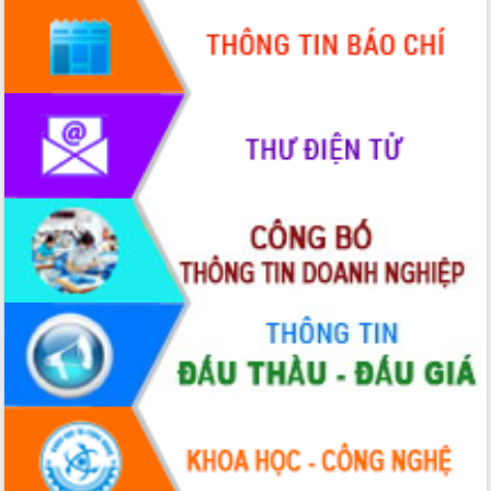
Quy hoạch và Xúc tiến đầu tư tỉnh Đắk
Lắk
Khơi thông điểm nghẽn, đẩy nhanh
giải ngân vốn khắc phục thiên tai
HĐND tỉnh thông qua điều chỉnh Quy
hoạch tỉnh thời kỳ 2021-2030
Hội thảo góp ý hồ sơ điều chỉnh quy
hoạch tỉnh Đắk Lắk thời kỳ 2021-2030,
tầm nhìn đến năm 2050
Nâng cao hiệu quả hoạt động của các
doanh nghiệp nhà nước
Hội nghị triển khai kết nối mạng
truyền số liệu chuyên dùng phục vụ cơ
quan Đảng, Nhà nước
Lễ phát động chuỗi hoạt động chung
tay làm sạch môi trường
Xã Ea Kar bước chuyển mình trong
công tác cải cách hành chính mô hình
mới
UBND tỉnh họp báo định kỳ tháng 4
năm 2026