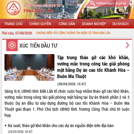
|
Vietnamese
English
TRANG CHỦ
CHÍNH QUYỀN
CÔNG DÂN
DOANH NGHIỆP
DU KHÁCH
Thứ sáu, 07/08/2026
CHÀO MỪNG ĐẾN VỚI CỔNG THÔNG TIN ĐIỆN TỬ TỈNH ĐẮK LẮK
GIỚI THIỆU
XÚC TIẾN ĐẦU TƯ
LÃNH ĐẠO UBND TỈNH
Tập trung tháo gỡ các khó khăn,
vướng mắc trong công tác giải phóng
TIN TỨC SỰ KIỆN
mặt bằng Dự án cao tốc Khánh Hòa –
Buôn Ma Thuột
SỞ, BAN, NGÀNH
(09/04/2026, 15:47)
Sáng 9/4, UBND tỉnh Đắk Lắk tổ chức cuộc họp nhằm tháo gỡ các khó khăn,
UBND CÁC XÃ, PHƯỜNG
vướng mắc trong công tác giải phóng mặt bằng tại Dự án thành phần 2 và 3
thuộc Dự án đầu tư xây dựng đường bộ cao tốc Khánh Hòa – Buôn Ma
THÔNG TIN CHỈ ĐẠO ĐIỀU HÀNH
Thuột giai đoạn 1. Phó Chủ tịch UBND tỉnh Trương Công Thái chủ trì cuộc
họp.
HỆ THỐNG VĂN BẢN
Rà soát, tháo gỡ khó khăn cho các dự án nguồn điện trên địa bàn
VĂN BẢN HĐND TỈNH
(24/03/2026, 18:47)