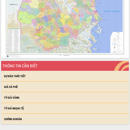
THÔNG TIN CẦN BIẾT
DỰ BÁO THỜI TIẾT
GIÁ CÀ PHÊ
TỶ GIÁ VÀNG
TỶ GIÁ NGỌAI TỆ
CHỨNG KHOÁN