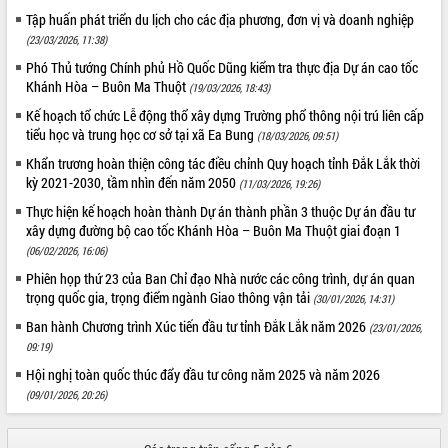
Tập huấn phát triển du lịch cho các địa phương, đơn vị và doanh nghiệp
ĐIỂM TIN VĂN BẢN
(23/03/2026, 11:38)
Phó Thủ tướng Chính phủ Hồ Quốc Dũng kiểm tra thực địa Dự án cao tốc
QUY HOẠCH - KẾ HOẠCH
Khánh Hòa – Buôn Ma Thuột
(19/03/2026, 18:43)
Kế hoạch tổ chức Lễ động thổ xây dựng Trường phổ thông nội trú liên cấp
tiểu học và trung học cơ sở tại xã Ea Bung
(18/03/2026, 09:51)
Khẩn trương hoàn thiện công tác điều chỉnh Quy hoạch tỉnh Đắk Lắk thời
kỳ 2021-2030, tầm nhìn đến năm 2050
(11/03/2026, 19:26)
Thực hiện kế hoạch hoàn thành Dự án thành phần 3 thuộc Dự án đầu tư
xây dựng đường bộ cao tốc Khánh Hòa – Buôn Ma Thuột giai đoạn 1
(06/02/2026, 16:06)
Phiên họp thứ 23 của Ban Chỉ đạo Nhà nước các công trình, dự án quan
trọng quốc gia, trọng điểm ngành Giao thông vận tải
(30/01/2026, 14:31)
Ban hành Chương trình Xúc tiến đầu tư tỉnh Đắk Lắk năm 2026
(23/01/2026,
09:19)
Hội nghị toàn quốc thúc đẩy đầu tư công năm 2025 và năm 2026
(09/01/2026, 20:26)