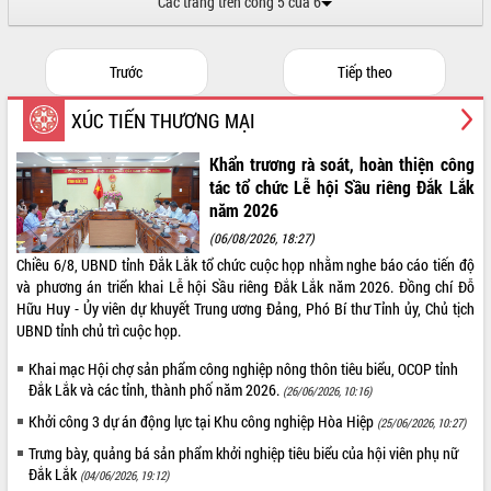
Các trang trên cổng 5 của 6
VIDEO
Không có file video nào để phát.
Trước
Tiếp theo
XÚC TIẾN THƯƠNG MẠI
Khẩn trương rà soát, hoàn thiện công
tác tổ chức Lễ hội Sầu riêng Đắk Lắk
năm 2026
(06/08/2026, 18:27)
Chiều 6/8, UBND tỉnh Đắk Lắk tổ chức cuộc họp nhằm nghe báo cáo tiến độ
và phương án triển khai Lễ hội Sầu riêng Đắk Lắk năm 2026. Đồng chí Đỗ
Hữu Huy - Ủy viên dự khuyết Trung ương Đảng, Phó Bí thư Tỉnh ủy, Chủ tịch
UBND tỉnh chủ trì cuộc họp.
Khai mạc Hội chợ sản phẩm công nghiệp nông thôn tiêu biểu, OCOP tỉnh
Đắk Lắk và các tỉnh, thành phố năm 2026.
(26/06/2026, 10:16)
Khởi công 3 dự án động lực tại Khu công nghiệp Hòa Hiệp
(25/06/2026, 10:27)
Trưng bày, quảng bá sản phẩm khởi nghiệp tiêu biểu của hội viên phụ nữ
Đắk Lắk
(04/06/2026, 19:12)