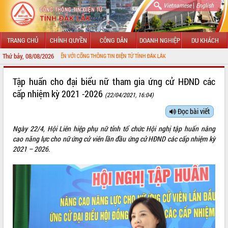
|
Vietnamese
English
TRANG CHỦ
CHÍNH QUYỀN
CÔNG DÂN
DOANH NGHIỆP
DU KHÁCH
Thứ bảy, 08/08/2026
CHÀO MỪNG ĐẾN VỚI CỔNG THÔNG TIN ĐIỆN TỬ TỈNH ĐẮK LẮK
Tập huấn cho đại biểu nữ tham gia ứng cử HĐND các
cấp nhiệm kỳ 2021 -2026
(22/04/2021, 16:04)
Đọc bài viết
Ngày 22/4, Hội Liên hiệp phụ nữ tỉnh tổ chức Hội nghị tập huấn nâng
cao năng lực cho nữ ứng cử viên lần đầu ứng cử HĐND các cấp nhiệm kỳ
2021 – 2026.