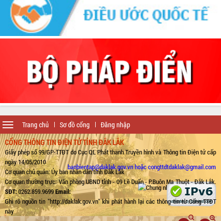
Toggle
Trang chủ
Sơ đồ cổng
Đăng nhập
navigation
CỔNG THÔNG TIN ĐIỆN TỬ TỈNH ĐẮK LẮK
Giấy phép số 99/GP-TTĐT do Cục QL Phát thanh Truyền hình và Thông tin Điện tử cấp
ngày 14/05/2010
banbientap@daklak.gov.vn hoặc congttdtdaklak@gmail.com
Cơ quan chủ quản: Ủy ban nhân dân tỉnh Đắk Lắk
Cơ quan thường trực: Văn phòng UBND tỉnh - 09 Lê Duẩn - P.Buôn Ma Thuột - Đắk Lắk.
SĐT:
0262.859.9699
Email:
Ghi rõ nguồn tin "http://daklak.gov.vn" khi phát hành lại các thông tin từ Cổng TTĐT
này