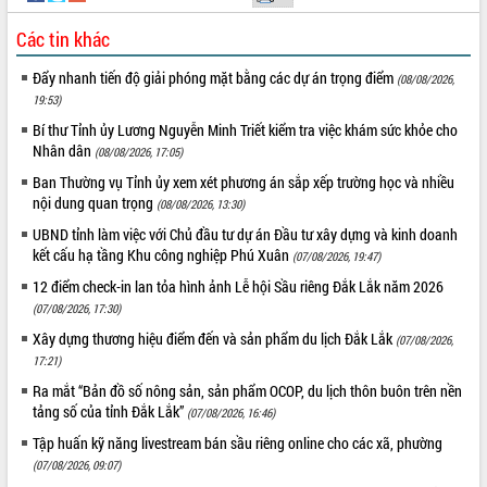
Các tin khác
Đẩy nhanh tiến độ giải phóng mặt bằng các dự án trọng điểm
(08/08/2026,
19:53)
Bí thư Tỉnh ủy Lương Nguyễn Minh Triết kiểm tra việc khám sức khỏe cho
Nhân dân
(08/08/2026, 17:05)
Ban Thường vụ Tỉnh ủy xem xét phương án sắp xếp trường học và nhiều
nội dung quan trọng
(08/08/2026, 13:30)
UBND tỉnh làm việc với Chủ đầu tư dự án Đầu tư xây dựng và kinh doanh
kết cấu hạ tầng Khu công nghiệp Phú Xuân
(07/08/2026, 19:47)
12 điểm check-in lan tỏa hình ảnh Lễ hội Sầu riêng Đắk Lắk năm 2026
(07/08/2026, 17:30)
Xây dựng thương hiệu điểm đến và sản phẩm du lịch Đắk Lắk
(07/08/2026,
17:21)
Ra mắt “Bản đồ số nông sản, sản phẩm OCOP, du lịch thôn buôn trên nền
tảng số của tỉnh Đắk Lắk”
(07/08/2026, 16:46)
Tập huấn kỹ năng livestream bán sầu riêng online cho các xã, phường
(07/08/2026, 09:07)