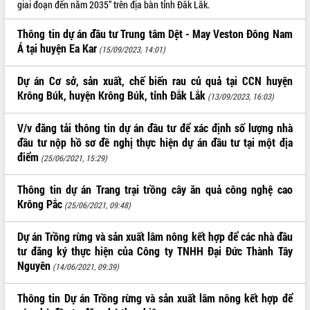
giai đoạn đến năm 2035” trên địa bàn tỉnh Đắk Lắk.
ĐIỂM TIN VĂN BẢN
Thông tin dự án đầu tư Trung tâm Dệt - May Veston Đông Nam
Á tại huyện Ea Kar
QUY HOẠCH - KẾ HOẠCH
(15/09/2023, 14:01)
Dự án Cơ sở, sản xuất, chế biến rau củ quả tại CCN huyện
Krông Búk, huyện Krông Búk, tỉnh Đắk Lắk
(13/09/2023, 16:03)
V/v đăng tải thông tin dự án đầu tư để xác định số lượng nhà
đầu tư nộp hồ sơ đề nghị thực hiện dự án đầu tư tại một địa
điểm
(25/06/2021, 15:29)
Thông tin dự án Trang trại trồng cây ăn quả công nghệ cao
Krông Pắc
(25/06/2021, 09:48)
Dự án Trồng rừng và sản xuất lâm nông kết hợp để các nhà đầu
tư đăng ký thực hiện của Công ty TNHH Đại Đức Thành Tây
Nguyên
(14/06/2021, 09:39)
Thông tin Dự án Trồng rừng và sản xuất lâm nông kết hợp để