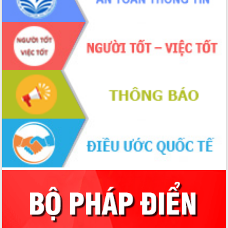
hiện nhiệm vụ quản lý tài sản công
hàng tuần
Tháo gỡ những vướng mắc, đẩy mạnh
công tác cải cách thủ tục hành chính
tại Trung tâm Phục vụ hành chính
công tỉnh
Đắk Lắk: Tôn vinh 46 giải pháp tại Hội
thi Sáng tạo Kỹ thuật 2024 - 2025
Đắk Lắk rà soát, điều chỉnh Đề án 190
về phát triển nuôi trồng thủy sản
Phó Chủ tịch UBND tỉnh Đắk Lắk
Trương Công Thái kiểm tra thực địa
Dự án cao tốc Khánh Hòa - Buôn Ma
Thuột
Định vị cà phê Việt Nam như một “di
sản sống” trong dòng chảy toàn cầu
Xây dựng nông thôn mới: Nâng cao đời
sống người dân từ những mô hình thiết
thực
Quyết liệt tháo gỡ vướng mắc, đẩy