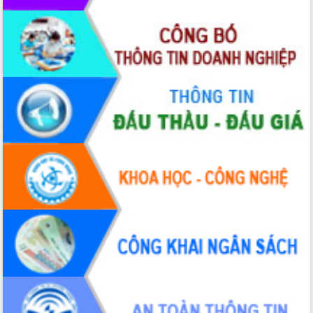
HĐND tỉnh thông qua điều chỉnh Quy
hoạch tỉnh thời kỳ 2021-2030
Hội thảo góp ý hồ sơ điều chỉnh quy
hoạch tỉnh Đắk Lắk thời kỳ 2021-2030,
tầm nhìn đến năm 2050
Nâng cao hiệu quả hoạt động của các
doanh nghiệp nhà nước
Hội nghị triển khai kết nối mạng
truyền số liệu chuyên dùng phục vụ cơ
quan Đảng, Nhà nước
Lễ phát động chuỗi hoạt động chung
tay làm sạch môi trường
Xã Ea Kar bước chuyển mình trong
công tác cải cách hành chính mô hình
mới
UBND tỉnh họp báo định kỳ tháng 4
năm 2026
Hội thảo khoa học “Giải pháp thúc đẩy
phát triển nền kinh tế xanh tại tỉnh
Đắk Lắk”
Tăng cường giám sát, đôn đốc thực