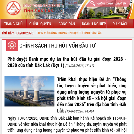
|
Vietnamese
English
TRANG CHỦ
CHÍNH QUYỀN
CÔNG DÂN
DOANH NGHIỆP
DU KHÁCH
Thứ năm, 06/08/2026
CHÀO MỪNG ĐẾN VỚI CỔNG THÔNG TIN ĐIỆN TỬ TỈNH ĐẮK LẮK
GIỚI THIỆU
CHÍNH SÁCH THU HÚT VỐN ĐẦU TƯ
LÃNH ĐẠO UBND TỈNH
Phê duyệt Danh mục dự án thu hút đầu tư giai đoạn 2026 -
2030 của tỉnh Đắk Lắk (Đợt 1)
(24/06/2026, 15:41)
TIN TỨC SỰ KIỆN
Triển khai thực hiện Đề án “Thông
SỞ, BAN, NGÀNH
tin, tuyên truyền về phát triển, ứng
dụng năng lượng nguyên tử phục vụ
UBND CÁC XÃ, PHƯỜNG
phát triển kinh tế - xã hội giai đoạn
đến năm 2035” trên địa bàn tỉnh Đắk
THÔNG TIN CHỈ ĐẠO ĐIỀU HÀNH
Lắk
(13/04/2026, 14:46)
HỆ THỐNG VĂN BẢN
Ngày 13/04/2026, UBND tỉnh Đắk Lắk ban hành Kế hoạch số 115/KH-
UBND về việc triển khai thực hiện Đề án “Thông tin, tuyên truyền về phát
triển, ứng dụng năng lượng nguyên tử phục vụ phát triển kinh tế - xã hội
VĂN BẢN HĐND TỈNH