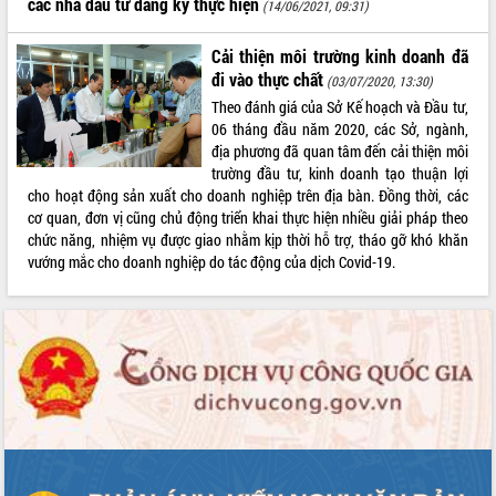
các nhà đầu tư đăng ký thực hiện
(14/06/2021, 09:31)
VIDEO
Cải thiện môi trường kinh doanh đã
đi vào thực chất
(03/07/2020, 13:30)
Theo đánh giá của Sở Kế hoạch và Đầu tư,
06 tháng đầu năm 2020, các Sở, ngành,
địa phương đã quan tâm đến cải thiện môi
trường đầu tư, kinh doanh tạo thuận lợi
cho hoạt động sản xuất cho doanh nghiệp trên địa bàn. Đồng thời, các
cơ quan, đơn vị cũng chủ động triển khai thực hiện nhiều giải pháp theo
chức năng, nhiệm vụ được giao nhằm kịp thời hỗ trợ, tháo gỡ khó khăn
Lễ truy tặng danh hiệu “Bà Mẹ Việt
vướng mắc cho doanh nghiệp do tác động của dịch Covid-19.
Nam Anh hùng” và trao Huân chương
Lao động
UBND tỉnh Đắk Lắk triển khai nhiệm
vụ 6 tháng cuối năm 2026
Kỳ họp thứ Hai, Hội đồng nhân dân
tỉnh khóa XI quyết nghị nhiều nội dung
quan trọng
THỐNG KÊ TRUY CẬP
Bí thư Tỉnh ủy Lương Nguyễn Minh
Hôm nay:
4531
Triết thăm, tặng quà người có công với
Tất cả:
66017271
cách mạng