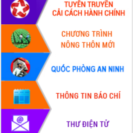
ứng để giữ vững thị trường xuất khẩu
Diễn đàn Kinh tế tư nhân Việt Nam đột
phá cơ chế - Hợp tác công tư
Đề án 06 tạo bước ngoặt đột phá trong
cải cách hành chính tỉnh Đắk Lắk
Kết nối tour, đẩy mạnh chuyển đổi số
để phát triển du lịch Đắk Lắk
Khởi động Dự án Đầu tư xây dựng hạ
tầng kỹ thuật Cụm công nghiệp Tân
Tiến
Gặp mặt các cơ quan báo chí nhân Kỷ
niệm 101 năm Ngày Báo chí Cách
mạng Việt Nam
Đắk Lắk sơ kết 4 năm triển khai thực
hiện Đề án 06 của Chính phủ
Họp báo thông tin về Hội nghị Công bố
Quy hoạch và Xúc tiến đầu tư tỉnh Đắk
Lắk
Khơi thông điểm nghẽn, đẩy nhanh
giải ngân vốn khắc phục thiên tai