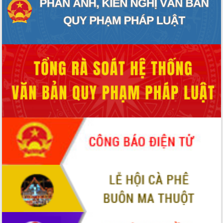
Rà soát, hoàn thiện hệ thống thiết chế
văn hóa, thể thao đáp ứng yêu cầu
phát triển mới
Thường trực HĐND tỉnh Đắk Lắk gặp
mặt Đoàn chuyên gia y tế TP. Hồ Chí
Minh
Lễ truy điệu và an táng hài cốt liệt sĩ
tại Nghĩa trang Liệt sĩ xã Sơn Hòa
Bàn giải pháp tháo gỡ khó khăn trong
xuất khẩu sầu riêng và triển khai quy
định EUDR
Thứ trưởng Bộ Nông nghiệp và Môi
trường Nguyễn Hoàng Hiệp khảo sát
vùng trồng và doanh nghiệp đóng gói
sầu riêng tại Đắk Lắk
Trình diễn nghệ thuật chế biến các
món ăn từ sầu riêng
Đắk Lắk công bố Quy hoạch và xúc
tiến đầu tư tỉnh
Ngành cá ngừ Đắk Lắk chủ động thích