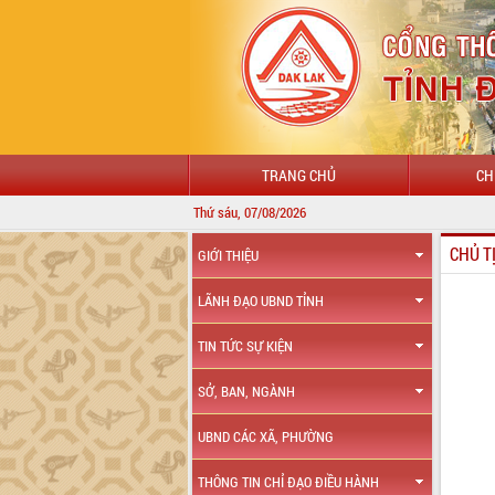
TRANG CHỦ
CH
Thứ sáu, 07/08/2026
CHỦ T
GIỚI THIỆU
LÃNH ĐẠO UBND TỈNH
TIN TỨC SỰ KIỆN
SỞ, BAN, NGÀNH
UBND CÁC XÃ, PHƯỜNG
THÔNG TIN CHỈ ĐẠO ĐIỀU HÀNH