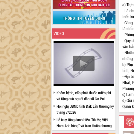
a) Trực
- Là c
triển k
- Công
tác tổ 
VIDEO
- Phòn
- Quy c
văn bả
- Những
những c
b) Phụ 
tỉnh, N
- Địa 
Nhất, 
Phường
Khám bệnh, cấp phát thuốc miễn phí
c) Làm
và tặng quà người dân xã Cư Pui
d) Giữ 
Hội nghị UBND tỉnh Đắk Lắk thường kỳ
Quân k
tháng 7/2026
Lễ truy tặng danh hiệu “Bà Mẹ Việt
Nam Anh hùng” và trao Huân chương
Lao động