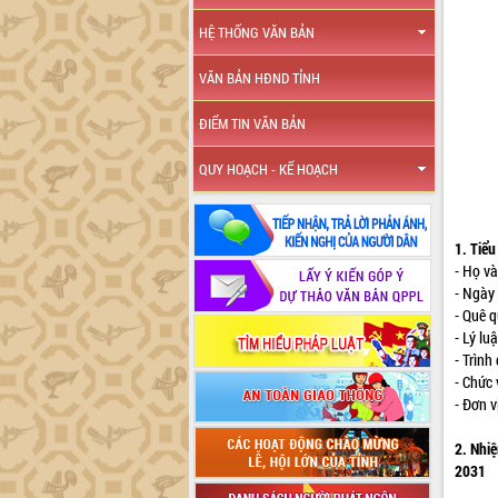
HỆ THỐNG VĂN BẢN
VĂN BẢN HĐND TỈNH
ĐIỂM TIN VĂN BẢN
QUY HOẠCH - KẾ HOẠCH
1. Tiểu
- Họ v
- Ngày
- Quê 
- Lý lu
- Trình
- Chức
- Đơn 
2. Nhi
2031