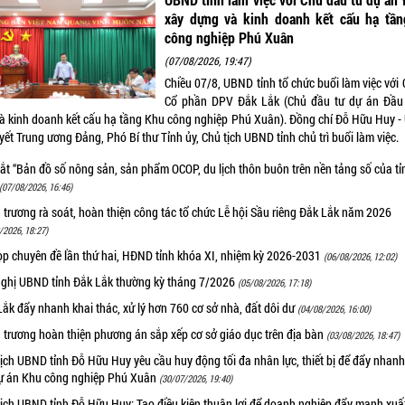
xây dựng và kinh doanh kết cấu hạ tầ
công nghiệp Phú Xuân
(07/08/2026, 19:47)
Chiều 07/8, UBND tỉnh tổ chức buổi làm việc với 
Cổ phần DPV Đắk Lắk (Chủ đầu tư dự án Đầu 
à kinh doanh kết cấu hạ tầng Khu công nghiệp Phú Xuân). Đồng chí Đỗ Hữu Huy - 
yết Trung ương Đảng, Phó Bí thư Tỉnh ủy, Chủ tịch UBND tỉnh chủ trì buổi làm việc.
ắt “Bản đồ số nông sản, sản phẩm OCOP, du lịch thôn buôn trên nền tảng số của tỉ
(07/08/2026, 16:46)
trương rà soát, hoàn thiện công tác tổ chức Lễ hội Sầu riêng Đắk Lắk năm 2026
/2026, 18:27)
ọp chuyên đề lần thứ hai, HĐND tỉnh khóa XI, nhiệm kỳ 2026-2031
(06/08/2026, 12:02)
nghị UBND tỉnh Đắk Lắk thường kỳ tháng 7/2026
(05/08/2026, 17:18)
ắk đẩy nhanh khai thác, xử lý hơn 760 cơ sở nhà, đất dôi dư
(04/08/2026, 16:00)
 trương hoàn thiện phương án sắp xếp cơ sở giáo dục trên địa bàn
(03/08/2026, 18:47)
ịch UBND tỉnh Đỗ Hữu Huy yêu cầu huy động tối đa nhân lực, thiết bị để đẩy nhanh
ự án Khu công nghiệp Phú Xuân
(30/07/2026, 19:40)
tịch UBND tỉnh Đỗ Hữu Huy: Tạo điều kiện thuận lợi để doanh nghiệp đẩy mạnh xuấ