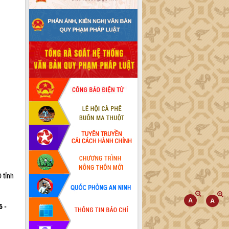
 tỉnh
6 -