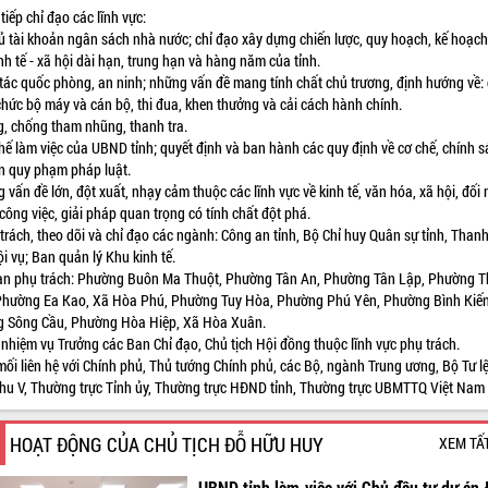
 tiếp chỉ đạo các lĩnh vực:
hủ tài khoản ngân sách nhà nước; chỉ đạo xây dựng chiến lược, quy hoạch, kế hoạc
inh tế - xã hội dài hạn, trung hạn và hàng năm của tỉnh.
 tác quốc phòng, an ninh; những vấn đề mang tính chất chủ trương, định hướng về:
chức bộ máy và cán bộ, thi đua, khen thưởng và cải cách hành chính.
g, chống tham nhũng, thanh tra.
hế làm việc của UBND tỉnh; quyết định và ban hành các quy định về cơ chế, chính s
n quy phạm pháp luật.
 vấn đề lớn, đột xuất, nhạy cảm thuộc các lĩnh vực về kinh tế, văn hóa, xã hội, đối 
ông việc, giải pháp quan trọng có tính chất đột phá.
trách, theo dõi và chỉ đạo các ngành: Công an tỉnh, Bộ Chỉ huy Quân sự tỉnh, Thanh
ội vụ; Ban quản lý Khu kinh tế.
bàn phụ trách: Phường Buôn Ma Thuột, Phường Tân An, Phường Tân Lập, Phường 
Phường Ea Kao, Xã Hòa Phú, Phường Tuy Hòa, Phường Phú Yên, Phường Bình Kiến
 Sông Cầu, Phường Hòa Hiệp, Xã Hòa Xuân.
 nhiệm vụ Trưởng các Ban Chỉ đạo, Chủ tịch Hội đồng thuộc lĩnh vực phụ trách.
mối liên hệ với Chính phủ, Thủ tướng Chính phủ, các Bộ, ngành Trung ương, Bộ Tư l
hu V, Thường trực Tỉnh ủy, Thường trực HĐND tỉnh, Thường trực UBMTTQ Việt Nam 
HOẠT ĐỘNG CỦA CHỦ TỊCH ĐỖ HỮU HUY
XEM TẤ
UBND tỉnh làm việc với Chủ đầu tư dự án 