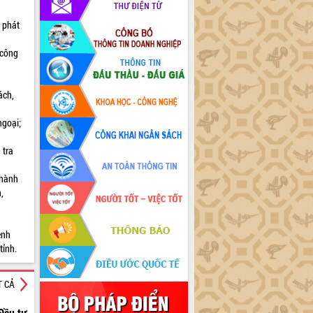
h phát
 công
ách,
ngoại;
 tra
Thành
,
ệnh
tỉnh.
T CẢ
Đầu tư