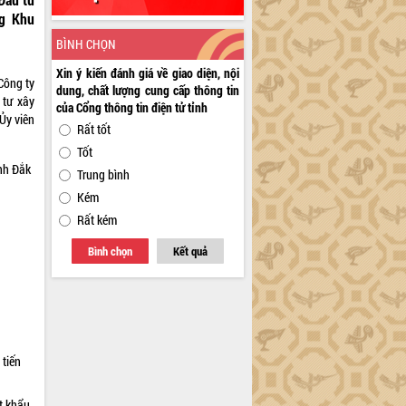
ng Khu
BÌNH CHỌN
Xin ý kiến đánh giá về giao diện, nội
Công ty
dung, chất lượng cung cấp thông tin
tư xây
của Cổng thông tin điện tử tỉnh
Ủy viên
Rất tốt
Tốt
nh Đắk
Trung bình
Kém
Rất kém
Bình chọn
Kết quả
 tiến
t khẩu