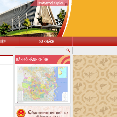
|
Vietnamese
English
IỆP
DU KHÁCH
BẢN ĐỒ HÀNH CHÍNH