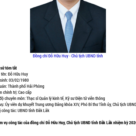
Đồng chí Đỗ Hữu Huy
- Chủ tịch UBND tỉnh
 sử tóm tắt
à tên: Đỗ Hữu Huy
 sinh: 03/02/1980
quán: Thành phố Hải Phòng
ận chính trị: Cao cấp
 độ chuyên môn: Thạc sĩ Quản lý kinh tế, Kỹ sư Điện tử viễn thông
 vụ: Ủy viên dự khuyết Trung ương Đảng khóa XIV, Phó Bí thư Tỉnh ủy, Chủ tịch UBND
vị công tác: UBND tỉnh Đắk Lắk
ệm vụ công tác của đồng chí
Đỗ Hữu Huy
, Chủ tịch UBND tỉnh Đắk Lắk nhiệm kỳ 202