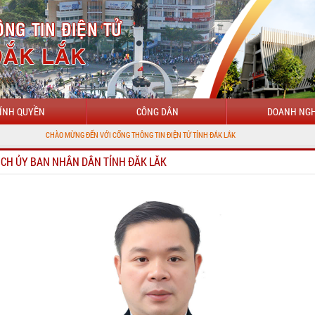
ÍNH QUYỀN
CÔNG DÂN
DOANH NGH
CHÀO MỪNG ĐẾN VỚI CỔNG THÔNG TIN ĐIỆN TỬ TỈNH ĐẮK LẮK
ỊCH ỦY BAN NHÂN DÂN TỈNH ĐẮK LẮK