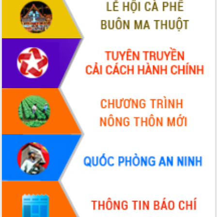
Định vị cà phê Việt Nam như một “di
sản sống” trong dòng chảy toàn cầu
Xây dựng nông thôn mới: Nâng cao đời
sống người dân từ những mô hình thiết
thực
Quyết liệt tháo gỡ vướng mắc, đẩy
nhanh tiến độ các dự án trọng điểm
trong Khu kinh tế Nam Phú Yên
Hòn Yến phát triển du lịch gắn với bảo
tồn biển
Lấy ý kiến điều chỉnh Quy hoạch tỉnh
Đắk Lắk thời kỳ 2021-2030, tầm nhìn
đến năm 2050
Phát động chiến dịch 30 ngày đêm
giải phóng mặt bằng Tuyến đường bộ
ven biển
Đắk Lắk nỗ lực thúc đẩy tăng trưởng
kinh tế từ 10% trở lên trong Quý
II/2026
Đắk Lắk ký kết thỏa thuận hợp tác về
chuyển đổi số giai đoạn 2026 – 2030