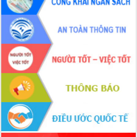
Hồ Thị Nguyên Thảo làm việc tại Trung
tâm Phục vụ hành chính công xã Ea
Phê
Xây dựng nền hành chính số đồng
hành cùng nông dân dân, doanh nghiệp
Giai đoạn 2026-2030, Đắk Lắk phấn
đấu có 77% xã đạt chuẩn nông thôn
mới
Chuyển đổi số 'mở đường' cho nông
nghiệp Đắk Lắk tăng trưởng bứt phá
Triển khai đồng bộ đo đạc, lập hồ sơ
địa chính, hoàn thiện cơ sở dữ liệu đất
đai
Ứng dụng sinh trắc học - Bước tiến
trong hành trình chuyển đổi số tại Đắk
Lắk
Đắk Lắk nâng cao hiệu quả công tác
Đảng từ Sổ tay đảng viên điện tử
Đắk Lắk đẩy mạnh nuôi biển công
nghệ, hướng tới phát triển thủy sản
bền vững