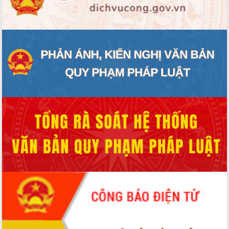
UBND tỉnh họp báo định kỳ tháng 4
năm 2026
Hội thảo khoa học “Giải pháp thúc đẩy
phát triển nền kinh tế xanh tại tỉnh
Đắk Lắk”
Tăng cường giám sát, đôn đốc thực
hiện nhiệm vụ quản lý tài sản công
hàng tuần
Tháo gỡ những vướng mắc, đẩy mạnh
công tác cải cách thủ tục hành chính
tại Trung tâm Phục vụ hành chính
công tỉnh
Đắk Lắk: Tôn vinh 46 giải pháp tại Hội
thi Sáng tạo Kỹ thuật 2024 - 2025
Đắk Lắk rà soát, điều chỉnh Đề án 190
về phát triển nuôi trồng thủy sản
Phó Chủ tịch UBND tỉnh Đắk Lắk
Trương Công Thái kiểm tra thực địa
Dự án cao tốc Khánh Hòa - Buôn Ma
Thuột