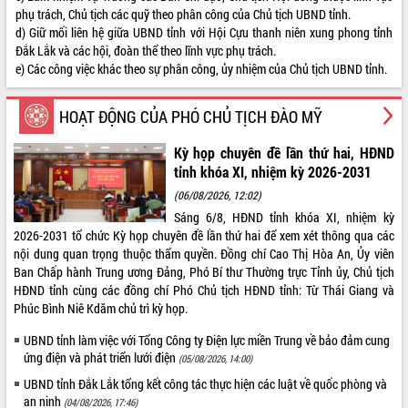
phụ trách, Chủ tịch các quỹ theo phân công của Chủ tịch UBND tỉnh.
Kỳ họp thứ Hai, Hội đồng nhân dân
d) Giữ mối liên hệ giữa UBND tỉnh với Hội Cựu thanh niên xung phong tỉnh
tỉnh khóa XI quyết nghị nhiều nội dung
Đắk Lắk và các hội, đoàn thể theo lĩnh vực phụ trách.
quan trọng
e) Các công việc khác theo sự phân công, ủy nhiệm của Chủ tịch UBND tỉnh.
Bí thư Tỉnh ủy Lương Nguyễn Minh
Triết thăm, tặng quà người có công với
HOẠT ĐỘNG CỦA PHÓ CHỦ TỊCH ĐÀO MỸ
cách mạng
LIÊN KẾT WEB
Rà soát, hoàn thiện hệ thống thiết chế
Kỳ họp chuyên đề lần thứ hai, HĐND
văn hóa, thể thao đáp ứng yêu cầu
tỉnh khóa XI, nhiệm kỳ 2026-2031
phát triển mới
(06/08/2026, 12:02)
Thường trực HĐND tỉnh Đắk Lắk gặp
THỐNG KÊ TRUY CẬP
mặt Đoàn chuyên gia y tế TP. Hồ Chí
Sáng 6/8, HĐND tỉnh khóa XI, nhiệm kỳ
2026-2031 tổ chức Kỳ họp chuyên đề lần thứ hai để xem xét thông qua các
Minh
Hôm nay:
23810
nội dung quan trọng thuộc thẩm quyền. Đồng chí Cao Thị Hòa An, Ủy viên
Lễ truy điệu và an táng hài cốt liệt sĩ
Tất cả:
66109478
Ban Chấp hành Trung ương Đảng, Phó Bí thư Thường trực Tỉnh ủy, Chủ tịch
tại Nghĩa trang Liệt sĩ xã Sơn Hòa
HĐND tỉnh cùng các đồng chí Phó Chủ tịch HĐND tỉnh: Từ Thái Giang và
Bàn giải pháp tháo gỡ khó khăn trong
Phúc Bình Niê Kdăm chủ trì kỳ họp.
xuất khẩu sầu riêng và triển khai quy
định EUDR
UBND tỉnh làm việc với Tổng Công ty Điện lực miền Trung về bảo đảm cung
ứng điện và phát triển lưới điện
Thứ trưởng Bộ Nông nghiệp và Môi
(05/08/2026, 14:00)
trường Nguyễn Hoàng Hiệp khảo sát
UBND tỉnh Đắk Lắk tổng kết công tác thực hiện các luật về quốc phòng và
vùng trồng và doanh nghiệp đóng gói
an ninh
(04/08/2026, 17:46)