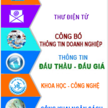
với Tập đoàn Bưu chính Viễn thông
Việt Nam
Thứ trưởng Bộ Y tế làm việc với tỉnh
Đắk Lắk về phát triển nhân lực y tế
cho trạm y tế cấp xã
Du lịch Đắk Lắk nâng tầm trải nghiệm
du khách thông qua Hệ thống cơ sở dữ
liệu và Bản đồ số
Tập huấn ứng dụng trí tuệ nhân tạo (AI)
trong thương mại điện tử năm 2026
Đoàn đại biểu Quốc hội tỉnh Đắk Lắk
trao đổi thông tin trước Kỳ họp thứ
nhất, Quốc hội khóa XVI
Quyết liệt cải cách hành chính, khơi
thông nguồn lực phát triển
Nâng cao hiệu lực, hiệu quả HĐND
tỉnh thông qua hiện đại hóa hành chính
Xã Ea Phê gắn cải cách hành chính với
chuyển đổi số
Phó Chủ tịch Thường trực UBND tỉnh