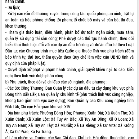
hành chính.
- Du lịch;
VIDEO
- Xử lý các vấn đề thường xuyên trong công tác: quốc phòng an ninh, trật tự
an toàn xã hội, phòng chống tội phạm; tổ chức bộ máy và cán bộ; thi đua,
khen thưởng.
- Tham gia thảo luận, điều hành, phân bổ dự toán ngân sách, mua sắm,
quản lý, sử dụng tài sản công; Phê duyệt các thủ tục hành chính, theo dõi
triển khai thực hiện đối với các dự án đầu tư công và dự án đầu tư theo Luật
Đầu tư; các Chương trình mục tiêu Quốc gia thuộc lĩnh vực phụ trách (đảm
bảo trình tự, thủ tục, thẩm quyền theo Quy chế làm việc của UBND tỉnh và
quy định của pháp luật).
- Quyết định xử phạt vi phạm hành chính, giải quyết khiếu nại, tố cáo, kiến
Trailer Lễ hội Sầu riêng Đắk Lắk năm
nghị theo lĩnh vực được phân công.
2026
b) Phụ trách, theo dõi và chỉ đạo các sở, ngành, địa phương:
Khám bệnh, cấp phát thuốc miễn phí
- Các Sở: Công Thương; Ban Quản lý các dự án đầu tư xây dựng khu vực phía
và tặng quà người dân xã Cư Pui
Đông tỉnh Đắk Lắk; Ban quản lý Khu kinh tế (phụ trách lĩnh vực công nghiệp,
Hội nghị UBND tỉnh Đắk Lắk thường kỳ
không bao gồm lĩnh vực xây dựng); Ban Quản lý các Khu công nghiệp tỉnh
tháng 7/2026
Đắk Lắk; Chi cục Hải quan khu vực XIV.
Lễ truy tặng danh hiệu “Bà Mẹ Việt
- Địa bàn phụ trách: Phường Đông Hòa; Phường Xuân Đài; Xã Xuân Thọ; Xã
ALBUM ẢNH
Nam Anh hùng” và trao Huân chương
Xuân Cảnh; Xã Xuân Lộc; Xã Tuy An Bắc; Xã Tuy An Đông; Xã Ô Loan; Xã
Lao động
Tuy An Nam; Xã Tuy An Tây; Xã M'Dråk; Xã Ea Riêng; Xã Cư M'ta; Xã Krông
Á; Xã Cư Prao; Xã Ea Trang.
UBND tỉnh Đắk Lắk triển khai nhiệm
c) Làm nhiệm vụ Trưởng các Ban Chỉ đạo, Chủ tịch Hội đồng thuộc lĩnh vực
vụ 6 tháng cuối năm 2026