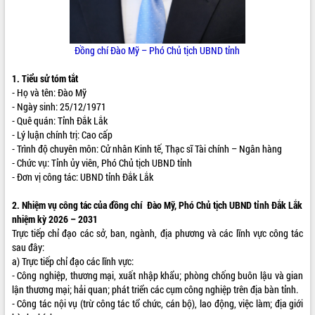
ĐIỂM TIN VĂN BẢN
QUY HOẠCH - KẾ HOẠCH
Đồng chí Đào Mỹ – Phó Chủ tịch UBND tỉnh
1. Tiểu sử tóm tắt
- Họ và tên: Đào Mỹ
- Ngày sinh: 25/12/1971
- Quê quán: Tỉnh Đắk Lắk
- Lý luận chính trị: Cao cấp
- Trình độ chuyên môn: Cử nhân Kinh tế, Thạc sĩ Tài chính – Ngân hàng
- Chức vụ: Tỉnh ủy viên
,
Phó Chủ tịch UBND tỉnh
- Đơn vị công tác: UBND tỉnh Đắk Lắk
2. Nhiệm vụ công tác của đồng chí Đào Mỹ, Phó Chủ tịch UBND tỉnh Đắk Lắk
nhiệm kỳ 2026 – 2031
Trực tiếp chỉ đạo các sở, ban, ngành, địa phương và các lĩnh vực công tác
sau đây:
a) Trực tiếp chỉ đạo các lĩnh vực:
- Công nghiệp, thương mại, xuất nhập khẩu; phòng chống buôn lậu và gian
lận thương mại; hải quan; phát triển các cụm công nghiệp trên địa bàn tỉnh.
- Công tác nội vụ (trừ công tác tổ chức, cán bộ), lao động, việc làm; địa giới