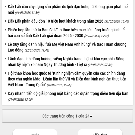
sầu riêng tại Đắk Lắk
Đắk Lắk cần xây dựng sản phẩm du lịch đặc trưng từ không gian phát triển
Trình diễn nghệ thuật chế biến các
mới
(04/08/2026, 11:59)
món ăn từ sầu riêng
Đắk Lắk phấn đấu đón 10 triệu lượt khách trong năm 2026
(31/07/2026, 16:46)
Đắk Lắk công bố Quy hoạch và xúc
tiến đầu tư tỉnh
Phiên họp lần thứ tư Ban Chỉ đạo thực hiện mục tiêu tăng trưởng kinh tế
hai con số tỉnh Đắk Lắk giai đoạn 2026 - 2030
Ngành cá ngừ Đắk Lắk chủ động thích
(28/07/2026, 19:22)
ứng để giữ vững thị trường xuất khẩu
Lễ truy tặng danh hiệu “Bà Mẹ Việt Nam Anh hùng” và trao Huân chương
Diễn đàn Kinh tế tư nhân Việt Nam đột
Lao động
(27/07/2026, 11:48)
phá cơ chế - Hợp tác công tư
Lãnh đạo tỉnh dâng hương, viếng Nghĩa trang Liệt sĩ khu vực phía Đông
Đề án 06 tạo bước ngoặt đột phá trong
nhân kỷ niệm 79 năm Ngày Thương binh - Liệt sĩ
(27/07/2026, 07:34)
cải cách hành chính tỉnh Đắk Lắk
Hội thảo khoa học quốc tế “Kinh nghiệm cầm quyền của các chính đảng
Kết nối tour, đẩy mạnh chuyển đổi số
theo chủ nghĩa Mác - Lênin lần thứ VII và Diễn đàn kinh nghiệm thực tiễn
để phát triển du lịch Đắk Lắk
Việt Nam - Trung Quốc”
(26/07/2026, 15:06)
Khởi động Dự án Đầu tư xây dựng hạ
Đẩy nhanh tiến độ giải phóng mặt bằng các dự án trọng điểm trên địa bàn
tầng kỹ thuật Cụm công nghiệp Tân
(21/07/2026, 13:05)
Tiến
Gặp mặt các cơ quan báo chí nhân Kỷ
Các trang trên cổng 1 của 24
niệm 101 năm Ngày Báo chí Cách
mạng Việt Nam
Đắk Lắk sơ kết 4 năm triển khai thực