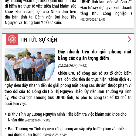
ủy, Trưởng Đoàn đại biểu Quốc hội tỉnh đã
UBND tỉnh làm việc với Chủ đầu
đi kiểm tra thực tế việc triển khai khám sức
Đầu tư xây dựng và kinh doanh k
ĐIỂM TIN VĂN BẢN
khỏe, khám sàng lọc cho Nhân dân trên
tầng Khu công nghiệp P
địa bàn tỉnh tại Bệnh viện Đại học Tây
(07/08/2026, 19:47)
QUY HOẠCH - KẾ HOẠCH
Nguyên và Trung tâm Y tế Cư Kuin.
Ra mắt “Bản đồ số nông sản, 
OCOP, du lịch thôn buôn trên nề
TIN TỨC SỰ KIỆN
của tỉnh Đắk Lắk”
(07/08/2026, 16:46)
Đẩy nhanh tiến độ giải phóng mặt
bằng các dự án trọng điểm
Trailer
Lễ hội Sầu riêng Đắk Lắk năm
(08/08/2026, 19:53)
2026
Chiều 8/8, Tổ công tác số 03 tổ chức kiểm
tra, đôn đốc tiến độ thực hiện “Chiến dịch 45
ngày đêm đẩy nhanh tiến độ giải phóng mặt bằng các dự án” thuộc phạm vi
theo dõi của Tổ. Đồng chí Hồ Thị Nguyên Thảo, Ủy viên Ban Thường vụ Tỉnh
ủy, Phó Chủ tịch Thường trực UBND tỉnh, Tổ phó Tổ công tác số 03 chủ trì
buổi làm việc.
Bí thư Tỉnh ủy Lương Nguyễn Minh Triết kiểm tra việc khám sức khỏe cho
Nhân dân
(08/08/2026, 17:05)
Ban Thường vụ Tỉnh ủy xem xét phương án sắp xếp trường học và nhiều
nội dung quan trọng
(08/08/2026, 13:30)