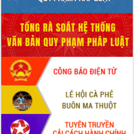
Phát động chiến dịch 30 ngày đêm giải phóng mặt
bằng Tuyến đường bộ ven biển
Đắk Lắk nỗ lực thúc đẩy tăng trưởng kinh tế từ
10% trở lên trong Quý II/2026
Đắk Lắk ký kết thỏa thuận hợp tác về chuyển đổi
số giai đoạn 2026 – 2030 với Tập đoàn Bưu chính
Viễn thông Việt Nam
Thứ trưởng Bộ Y tế làm việc với tỉnh Đắk Lắk về
phát triển nhân lực y tế cho trạm y tế cấp xã
Du lịch Đắk Lắk nâng tầm trải nghiệm du khách
thông qua Hệ thống cơ sở dữ liệu và Bản đồ số
Tập huấn ứng dụng trí tuệ nhân tạo (AI) trong
thương mại điện tử năm 2026
Đoàn đại biểu Quốc hội tỉnh Đắk Lắk trao đổi
thông tin trước Kỳ họp thứ nhất, Quốc hội khóa
XVI
Quyết liệt cải cách hành chính, khơi thông nguồn
lực phát triển
Nâng cao hiệu lực, hiệu quả HĐND tỉnh thông qua
hiện đại hóa hành chính