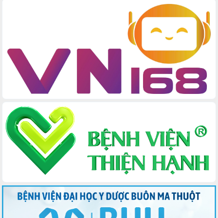
cuộc sống người dân sau thiên tai
Tập trung nâng cao chất lượng, tổ chức sản xuất
sầu riêng theo hướng bền vững
Đẩy nhanh công tác khắc phục, ổn định đời sống
Nhân dân sau bão số 13
Bí thư Tỉnh ủy Lương Nguyễn Minh Triết dự Ngày
hội đại đoàn kết tại Buôn Đăk Tuôr, xã Cư Pui
Khởi công xây dựng Trường Phổ thông nội trú liên
cấp tiểu học và THCS xã Ia Rvê
Phó Thủ tướng Chính phủ Mai Văn Chính chia sẻ,
động viên người dân chịu ảnh hưởng nặng từ bão
số 13
Chủ tịch UBND tỉnh kiểm tra công tác phòng,
chống bão số 13 tại các địa bàn xung yếu
Tập trung đẩy nhanh giải ngân nguồn vốn các
chương trình mục tiêu quốc gia
Xã Ea H'leo giữ vững và nâng cao chất lượng các
tiêu chí nông thôn mới
Công bố quyết định của Ban Thường vụ Tỉnh ủy về
công tác cán bộ