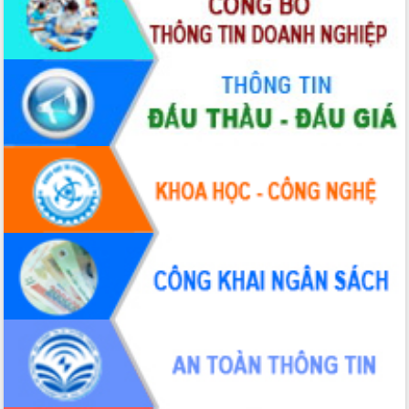
số cho cán bộ, công chức cấp xã
Đắk Lắk phát động hưởng ứng Ngày Quyền của
người tiêu dùng Việt Nam 2026
Đẩy mạnh cải cách hành chính, quyết tâm đạt
được mục tiêu tăng trưởng hai con số trong năm
2026
Tổ chức trang trọng Lễ hội Đền thờ Lương Văn
Chánh năm 2026
Phó Bí thư Tỉnh ủy Đắk Lắk Đỗ Hữu Huy giữ chức
Bí thư Đảng ủy Ủy Ban Nhân dân tỉnh
Bệnh án điện tử thúc đẩy chuyển đổi số y tế tại
Đắk Lắk
Chuyển đổi số thư viện: Mở rộng không gian tri
thức trong thời đại số
Đánh giá, rút kinh nghiệm công tác tổ chức diễn
tập trước ngày bầu cử
Chương trình “Gặp gỡ hữu nghị – Friendship
Meeting New Year 2026”
Bầu cử Quốc hội và HĐND: Cử tri Đắk Lắk gửi
gắm niềm tin, kỳ vọng vào lá phiếu