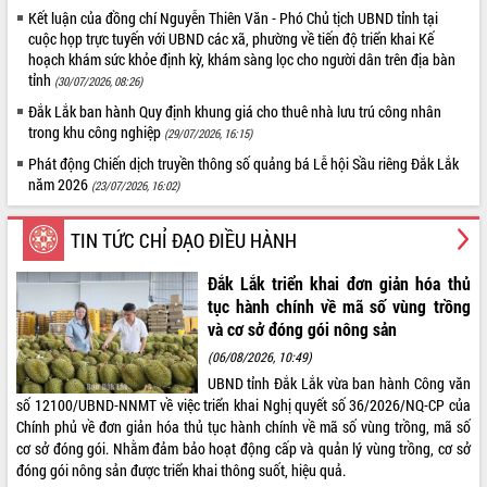
Kết luận của đồng chí Nguyễn Thiên Văn - Phó Chủ tịch UBND tỉnh tại
cuộc họp trực tuyến với UBND các xã, phường về tiến độ triển khai Kế
hoạch khám sức khỏe định kỳ, khám sàng lọc cho người dân trên địa bàn
tỉnh
(30/07/2026, 08:26)
Đắk Lắk ban hành Quy định khung giá cho thuê nhà lưu trú công nhân
trong khu công nghiệp
(29/07/2026, 16:15)
Phát động Chiến dịch truyền thông số quảng bá Lễ hội Sầu riêng Đắk Lắk
năm 2026
(23/07/2026, 16:02)
VIDEO
TIN TỨC CHỈ ĐẠO ĐIỀU HÀNH
Đắk Lắk triển khai đơn giản hóa thủ
tục hành chính về mã số vùng trồng
và cơ sở đóng gói nông sản
(06/08/2026, 10:49)
UBND tỉnh Đắk Lắk vừa ban hành Công văn
số 12100/UBND-NNMT về việc triển khai Nghị quyết số 36/2026/NQ-CP của
Chính phủ về đơn giản hóa thủ tục hành chính về mã số vùng trồng, mã số
Khám bệnh, cấp phát thuốc miễn phí và tặng quà
cơ sở đóng gói. Nhằm đảm bảo hoạt động cấp và quản lý vùng trồng, cơ sở
người dân xã Cư Pui
đóng gói nông sản được triển khai thông suốt, hiệu quả.
Hội nghị UBND tỉnh Đắk Lắk thường kỳ tháng