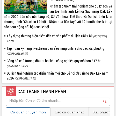
Trình diễn nghệ thuật chế biến các món ăn từ sầu
Nhằm tạo thêm trải nghiệm cho du khách và
riêng
lan tỏa hình ảnh Lễ hội Sầu riêng Đắk Lắk
Đắk Lắk công bố Quy hoạch và xúc tiến đầu tư
năm 2026 trên các nền tảng số, Sở Văn hóa, Thể thao và Du lịch triển khai
tỉnh
chương trình "Check-in Lễ hội - Nhận quà liền tay" với 12 booth check-in tại
các hoạt động nổi bật của lễ hội.
Ngành cá ngừ Đắk Lắk chủ động thích ứng để giữ
vững thị trường xuất khẩu
Xây dựng thương hiệu điểm đến và sản phẩm du lịch Đắk Lắk
(07/08/2026,
Diễn đàn Kinh tế tư nhân Việt Nam đột phá cơ chế
17:21)
- Hợp tác công tư
Tập huấn kỹ năng livestream bán sầu riêng online cho các xã, phường
Đề án 06 tạo bước ngoặt đột phá trong cải cách
(07/08/2026, 09:07)
hành chính tỉnh Đắk Lắk
Công bố chủ trương đầu tư hai khu công nghiệp quy mô hơn 817 ha
Kết nối tour, đẩy mạnh chuyển đổi số để phát
(06/08/2026, 13:00)
triển du lịch Đắk Lắk
Du lịch trải nghiệm tạo điểm nhấn mới cho Lễ hội Sầu riêng Đắk Lắk năm
Khởi động Dự án Đầu tư xây dựng hạ tầng kỹ
2026
(06/08/2026, 11:00)
BÌNH CHỌN
thuật Cụm công nghiệp Tân Tiến
Gặp mặt các cơ quan báo chí nhân Kỷ niệm 101
Xin ý kiến đánh giá về giao diện, nội
CÁC TRANG THÀNH PHẦN
năm Ngày Báo chí Cách mạng Việt Nam
dung, chất lượng cung cấp thông tin
Đắk Lắk sơ kết 4 năm triển khai thực hiện Đề án
của Cổng thông tin điện tử tỉnh
🔍
06 của Chính phủ
Rất tốt
Họp báo thông tin về Hội nghị Công bố Quy hoạch
Tốt
Cơ quan chuyên môn
Các cơ quan khác
Xã, phường
và Xúc tiến đầu tư tỉnh Đắk Lắk