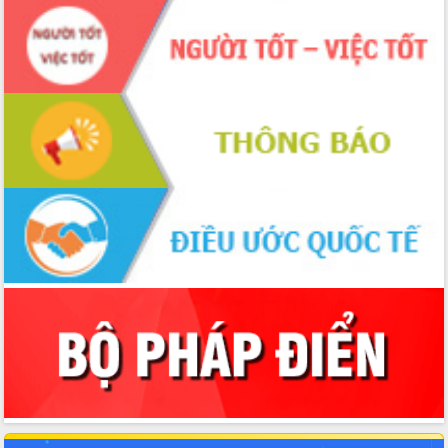
Đắk Lắk sẵn sàng các điều kiện cho Ngày hội bầu
cử đại biểu Quốc hội khóa XVI và HĐND các cấp
nhiệm kỳ 2026-2031
Đảm bảo cuộc bầu cử đại biểu Quốc hội và đại
biểu HĐND các cấp diễn ra an toàn, hiệu quả,
đúng quy định
Thủ tướng Chính phủ Phạm Minh Chính kiểm tra,
chỉ đạo hoàn thành các dự án cao tốc và thăm
khu tái định cư tại Đắk Lắk
Sôi nổi Hội đua ngựa truyền thống Gò Thì Thùng
mừng Xuân Bính Ngọ 2026
Lãnh đạo tỉnh dâng hương tưởng niệm tại Đập
Đồng Cam đầu Xuân Bính Ngọ
Ngành nông nghiệp phấn đấu tăng trưởng đạt
5,86% trong năm 2026
UBND tỉnh Đắk Lắk triển khai công tác quốc
phòng, quân sự địa phương năm 2026
Đắk Lắk tập trung toàn lực khắc phục tồn tại IUU,
sẵn sàng làm việc với Đoàn thanh tra EC
Chủ tịch UBND tỉnh Tạ Anh Tuấn thăm, chúc mừng