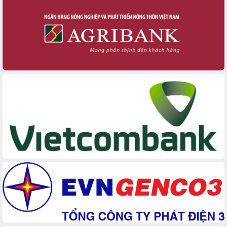
nhà ở cho hộ dân đúng tiến độ đề ra
UBND tỉnh Đắk Lắk tổng kết công tác quốc phòng,
quân sự địa phương năm 2025
Tập trung triển khai quyết liệt, đồng bộ các giải
pháp nhằm thực hiện hiệu quả các nhiệm vụ đề ra
năm 2025
Phát huy vai trò của người có uy tín trong phòng
chống tảo hôn và hôn nhân cận huyết thống
Nông sản Tây Nguyên thu hút doanh nghiệp nước
ngoài
Đắk Lắk định vị thương hiệu du lịch “Biển – Rừng
– Cà phê” trong không gian phát triển mới
Hội nghị chia sẻ kinh nghiệm, chuyển giao kỹ
thuật y tế, định hướng phát triển chuyên sâu đến
2030
Chuyển đổi số mở ra không gian phát triển trong
lĩnh vực văn hóa, du lịch
Công bố quyết định của Ban Thường vụ Tỉnh ủy về
công tác cán bộ.
Thủ tướng Phạm Minh Chính: Khẩn trương tái thiết