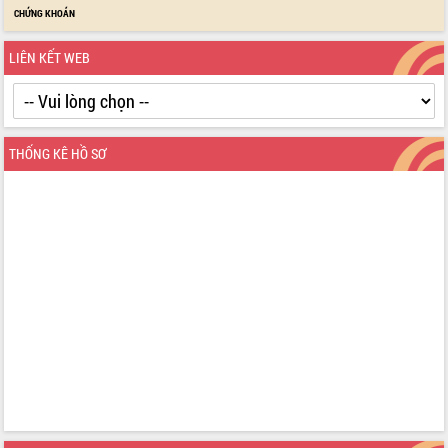
Amazon”
CHỨNG KHOÁN
Đại hội Thi đua yêu nước tỉnh Đắk Lắk lần thứ I
(2025-2030)
LIÊN KẾT WEB
Đồng chí Lương Nguyễn Minh Triết được chỉ định
làm Bí thư Tỉnh ủy Đắk Lắk nhiệm kỳ 2025 – 2030
Tập trung triển khai các giải pháp sản xuất nông
nghiệp bền vững, phát thải thấp
THỐNG KÊ HỒ SƠ
Tọa đàm kỷ niệm 95 năm Ngày thành lập Hội Liên
hiệp Phụ nữ Việt Nam
Đắk Lắk tổ chức Ngày hội Chuyển đổi số với chủ
đề: “Công nghệ số - kiến tạo tương lai”
Tập trung phát triển khoa học công nghệ, đổi mới
sáng tạo và chuyển đổi số lĩnh vực nông nghiệp
và môi trường
“Hồ sơ phi địa giới – Bước tiến mới trong cải cách
hành chính”
Phó Chủ tịch UBND tỉnh Nguyễn Thiên Văn kiểm
tra công tác chống khai thác IUU và nuôi trồng
thủy sản
Tăng cường các giải pháp nhằm phát triển hiệu