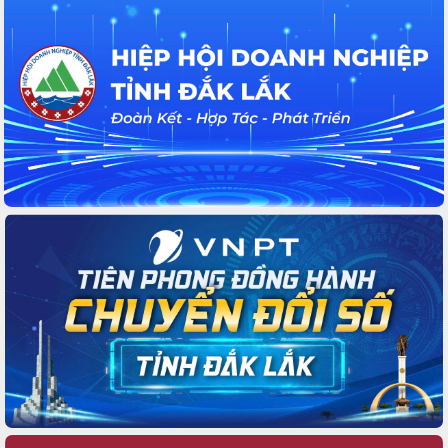
các bệnh viện nhân Ngày Thầy thuốc Việt Nam
Rộn ràng lễ hội truyền thống Sông nước Đà Nông
lần thứ I năm 2026
Kỳ họp Chuyên đề lần thứ Năm, HĐND tỉnh Đắk
Lắk thông qua các nghị quyết quan trọng
Thống nhất danh sách giới thiệu ứng cử đại biểu
Quốc hội khoá XVI và đại biểu HĐND tỉnh Đắk
Lắk, nhiệm kỳ 2026-2031
Phát động hai phong trào thi đua quan trọng trong
kỷ nguyên mới
Hội nghị lần thứ tư Ban Chỉ đạo công tác bầu cử
tỉnh Đắk Lắk
Hội nghị Báo cáo viên Trung ương tháng 01/2026
Phó Thủ tướng Hồ Quốc Dũng đánh giá cao kết
quả Chiến dịch Quang Trung tại Đắk Lắk
Hội nghị Ban Chấp hành Đảng bộ tỉnh Đắk Lắk lần
thứ 2 (mở rộng)
Tập trung giải phóng mặt bằng, đẩy nhanh tiến độ
Tuyến đường bộ ven biển
Gỡ khó, khởi công xây dựng, sửa chữa toàn bộ