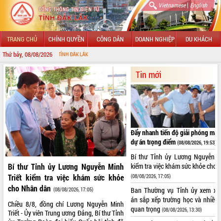
|
Vietnamese
English
TRANG CHỦ
CHÍNH QUYỀN
CÔNG DÂN
DOANH NGHIỆP
DU KHÁCH
Thứ bảy, 08/08/2026
CHÀO MỪ
GIỚI THIỆU
Tin mới
LÃNH ĐẠO UBND TỈNH
TIN TỨC SỰ KIỆN
Đẩy nhanh tiến độ giải phóng mặt
SỞ, BAN, NGÀNH
dự án trọng điểm
(08/08/2026, 19:53)
UBND CÁC XÃ, PHƯỜNG
Bí thư Tỉnh ủy Lương Nguyễn Mi
kiểm tra việc khám sức khỏe cho
Bí thư Tỉnh ủy Lương Nguyễn Minh
THÔNG TIN CHỈ ĐẠO ĐIỀU HÀNH
(08/08/2026, 17:05)
Triết kiểm tra việc khám sức khỏe
cho Nhân dân
Ban Thường vụ Tỉnh ủy xem xé
(08/08/2026, 17:05)
HỆ THỐNG VĂN BẢN
án sắp xếp trường học và nhiều
Chiều 8/8, đồng chí Lương Nguyễn Minh
quan trọng
(08/08/2026, 13:30)
Triết - Ủy viên Trung ương Đảng, Bí thư Tỉnh
VĂN BẢN HĐND TỈNH