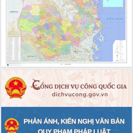
Tháo gỡ những vướng mắc, đẩy mạnh công tác
cải cách thủ tục hành chính tại Trung tâm Phục vụ
hành chính công tỉnh
Đắk Lắk: Tôn vinh 46 giải pháp tại Hội thi Sáng tạo
Kỹ thuật 2024 - 2025
Đắk Lắk rà soát, điều chỉnh Đề án 190 về phát
triển nuôi trồng thủy sản
Phó Chủ tịch UBND tỉnh Đắk Lắk Trương Công Thái
kiểm tra thực địa Dự án cao tốc Khánh Hòa - Buôn
Ma Thuột
Định vị cà phê Việt Nam như một “di sản sống”
trong dòng chảy toàn cầu
Xây dựng nông thôn mới: Nâng cao đời sống người
dân từ những mô hình thiết thực
Quyết liệt tháo gỡ vướng mắc, đẩy nhanh tiến độ
các dự án trọng điểm trong Khu kinh tế Nam Phú
Yên
Hòn Yến phát triển du lịch gắn với bảo tồn biển
Lấy ý kiến điều chỉnh Quy hoạch tỉnh Đắk Lắk thời
kỳ 2021-2030, tầm nhìn đến năm 2050