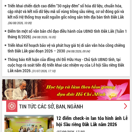
7/2026
Triển khai chiến dịch cao điểm “30 ngày đêm” số hóa dữ liệu, chuẩn hóa,
cập nhật và kết nối dữ liệu mã số vùng trồng sầu riêng, cơ sở đóng gói và
Lễ truy tặng danh hiệu “Bà Mẹ Việt Nam Anh
kết nối Hệ thống truy xuất nguồn gốc nông sản trên địa bàn tỉnh Đắk Lắk
hùng” và trao Huân chương Lao động
(06/08/2026, 10:09)
UBND tỉnh Đắk Lắk triển khai nhiệm vụ 6 tháng
ALBUM ẢNH
cuối năm 2026
Điểm tin một số văn bản chỉ đạo điều hành của UBND tỉnh Đắk Lắk (Tuần 1
tháng 8/2026)
(04/08/2026, 16:05)
Kỳ họp thứ Hai, Hội đồng nhân dân tỉnh khóa XI
quyết nghị nhiều nội dung quan trọng
Triển khai Kế hoạch bảo vệ và phát huy giá trị di sản văn hóa cồng chiêng
tỉnh Đắk Lắk giai đoạn 2026 – 2030
Bí thư Tỉnh ủy Lương Nguyễn Minh Triết thăm,
(04/08/2026, 09:04)
tặng quà người có công với cách mạng
Thông báo Kết luận của đồng chí Đỗ Hữu Huy - Chủ tịch UBND tỉnh, tại
Rà soát, hoàn thiện hệ thống thiết chế văn hóa,
cuộc họp rà soát tiến độ triển khai các nhiệm vụ của Lễ hội Sầu riêng Đắk
thể thao đáp ứng yêu cầu phát triển mới
Lắk năm 2026
(31/07/2026, 17:10)
Thường trực HĐND tỉnh Đắk Lắk gặp mặt Đoàn
chuyên gia y tế TP. Hồ Chí Minh
LIÊN KẾT
Lễ truy điệu và an táng hài cốt liệt sĩ tại Nghĩa
trang Liệt sĩ xã Sơn Hòa
Bàn giải pháp tháo gỡ khó khăn trong xuất khẩu
TIN TỨC CÁC SỞ, BAN, NGÀNH
sầu riêng và triển khai quy định EUDR
12 điểm check-in lan tỏa hình ảnh Lễ
Thứ trưởng Bộ Nông nghiệp và Môi trường Nguyễn
Hoàng Hiệp khảo sát vùng trồng và doanh nghiệp
hội Sầu riêng Đắk Lắk năm 2026
đóng gói sầu riêng tại Đắk Lắk
(07/08/2026, 17:30)