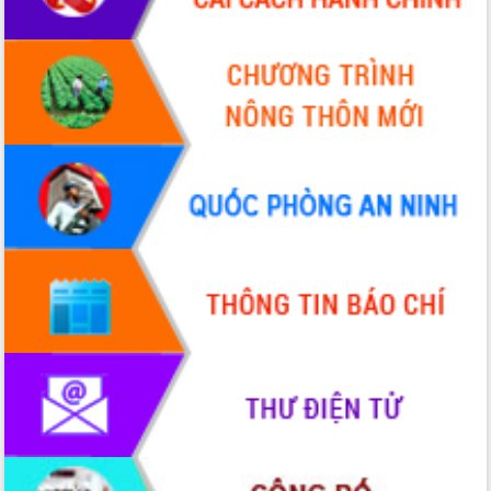
Xã Ea Phê gắn cải cách hành chính với chuyển đổi
số
Phó Chủ tịch Thường trực UBND tỉnh Hồ Thị
Nguyên Thảo làm việc tại Trung tâm Phục vụ hành
chính công xã Ea Phê
Xây dựng nền hành chính số đồng hành cùng nông
dân dân, doanh nghiệp
Giai đoạn 2026-2030, Đắk Lắk phấn đấu có 77%
xã đạt chuẩn nông thôn mới
Chuyển đổi số 'mở đường' cho nông nghiệp Đắk
Lắk tăng trưởng bứt phá
Triển khai đồng bộ đo đạc, lập hồ sơ địa chính,
hoàn thiện cơ sở dữ liệu đất đai
Ứng dụng sinh trắc học - Bước tiến trong hành
trình chuyển đổi số tại Đắk Lắk
Đắk Lắk nâng cao hiệu quả công tác Đảng từ Sổ
tay đảng viên điện tử
Đắk Lắk đẩy mạnh nuôi biển công nghệ, hướng tới
phát triển thủy sản bền vững
Tập huấn nâng cao năng lực triển khai chuyển đổi