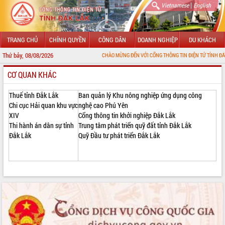
|
Vietnamese
English
TRANG CHỦ
CHÍNH QUYỀN
CÔNG DÂN
DOANH NGHIỆP
DU KHÁCH
Thứ bảy, 08/08/2026
CHÀO MỪNG ĐẾN VỚI CỔNG THÔNG TIN ĐIỆN TỬ TỈNH ĐẮK LẮK
CƠ QUAN KHÁC
GIỚI THIỆU
LÃNH ĐẠO UBND TỈNH
Thuế tỉnh Đắk Lắk
Ban quản lý Khu nông nghiệp ứng dụng công
Chi cục Hải quan khu vực
nghệ cao Phú Yên
XIV
Cổng thông tin khởi nghiệp Đắk Lắk
TIN TỨC SỰ KIỆN
Thi hành án dân sự tỉnh
Trung tâm phát triển quỹ đất tỉnh Đắk Lắk
Đắk Lắk
Quỹ Đầu tư phát triển Đắk Lắk
SỞ, BAN, NGÀNH
UBND CÁC XÃ, PHƯỜNG
THÔNG TIN CHỈ ĐẠO ĐIỀU HÀNH
HỆ THỐNG VĂN BẢN
VĂN BẢN HĐND TỈNH