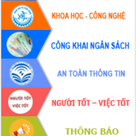
Hội thảo góp ý hồ sơ điều chỉnh quy
hoạch tỉnh Đắk Lắk thời kỳ 2021-2030,
tầm nhìn đến năm 2050
Nâng cao hiệu quả hoạt động của các
doanh nghiệp nhà nước
Hội nghị triển khai kết nối mạng
truyền số liệu chuyên dùng phục vụ cơ
quan Đảng, Nhà nước
Lễ phát động chuỗi hoạt động chung
tay làm sạch môi trường
Xã Ea Kar bước chuyển mình trong
công tác cải cách hành chính mô hình
mới
UBND tỉnh họp báo định kỳ tháng 4
năm 2026
Hội thảo khoa học “Giải pháp thúc đẩy
phát triển nền kinh tế xanh tại tỉnh
Đắk Lắk”
Tăng cường giám sát, đôn đốc thực
hiện nhiệm vụ quản lý tài sản công
hàng tuần