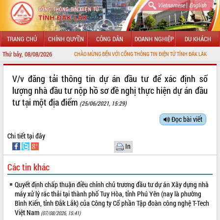
|
Vietnamese
English
TRANG CHỦ
CHÍNH QUYỀN
CÔNG DÂN
DOANH NGHIỆP
DU KHÁCH
Thứ bảy, 08/08/2026
CHÀO MỪNG ĐẾN VỚI CỔNG THÔNG TIN ĐIỆN TỬ TỈNH ĐẮK LẮK
GIỚI THIỆU
V/v đăng tải thông tin dự án đầu tư để xác định số
lượng nhà đầu tư nộp hồ sơ đề nghị thực hiện dự án đầu
LÃNH ĐẠO UBND TỈNH
tư tại một địa điểm
(25/06/2021, 15:29)
TIN TỨC SỰ KIỆN
Đọc bài viết
SỞ, BAN, NGÀNH
Chi tiết
tại đây
In
UBND CÁC XÃ, PHƯỜNG
Các tin khác
THÔNG TIN CHỈ ĐẠO ĐIỀU HÀNH
Quyết định chấp thuận điều chỉnh chủ trương đầu tư dự án Xây dựng nhà
HỆ THỐNG VĂN BẢN
máy xử lý rác thải tại thành phố Tuy Hòa, tỉnh Phú Yên (nay là phường
Bình Kiến, tỉnh Đắk Lắk) của Công ty Cổ phần Tập đoàn công nghệ T-Tech
Việt Nam
VĂN BẢN HĐND TỈNH
(07/08/2026, 15:41)