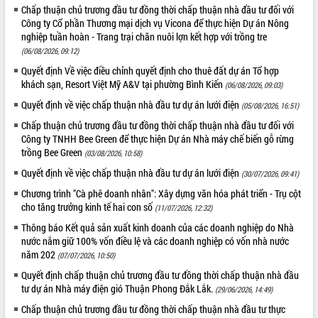
Chấp thuận chủ trương đầu tư đồng thời chấp thuận nhà đầu tư đối với
ĐIỂM TIN VĂN BẢN
Công ty Cổ phần Thương mại dịch vụ Vicona để thực hiện Dự án Nông
nghiệp tuần hoàn - Trang trại chăn nuôi lợn kết hợp với trồng tre
QUY HOẠCH - KẾ HOẠCH
(06/08/2026, 09:12)
Quyết định Về việc điều chỉnh quyết định cho thuê đất dự án Tổ hợp
khách sạn, Resort Việt Mỹ A&V tại phường Bình Kiến
(06/08/2026, 09:03)
Quyết định về việc chấp thuận nhà đầu tư dự án lưới điện
(05/08/2026, 16:51)
Chấp thuận chủ trương đầu tư đồng thời chấp thuận nhà đầu tư đối với
Công ty TNHH Bee Green để thực hiện Dự án Nhà máy chế biến gỗ rừng
trồng Bee Green
(03/08/2026, 10:58)
Quyết định về việc chấp thuận nhà đầu tư dự án lưới điện
(30/07/2026, 09:41)
Chương trình "Cà phê doanh nhân": Xây dựng văn hóa phát triển - Trụ cột
cho tăng trưởng kinh tế hai con số
(11/07/2026, 12:32)
Thông báo Kết quả sản xuất kinh doanh của các doanh nghiệp do Nhà
nước nắm giữ 100% vốn điều lệ và các doanh nghiệp có vốn nhà nước
năm 202
(07/07/2026, 10:50)
Quyết định chấp thuận chủ trương đầu tư đồng thời chấp thuận nhà đầu
tư dự án Nhà máy điện gió Thuận Phong Đắk Lắk.
(29/06/2026, 14:49)
Chấp thuận chủ trương đầu tư đồng thời chấp thuận nhà đầu tư thực