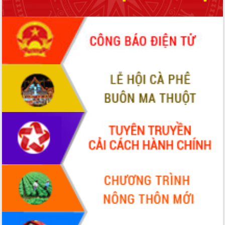
phát triển mới
Thường trực HĐND tỉnh Đắk Lắk gặp
mặt Đoàn chuyên gia y tế TP. Hồ Chí
Minh
Lễ truy điệu và an táng hài cốt liệt sĩ
tại Nghĩa trang Liệt sĩ xã Sơn Hòa
Bàn giải pháp tháo gỡ khó khăn trong
xuất khẩu sầu riêng và triển khai quy
định EUDR
Thứ trưởng Bộ Nông nghiệp và Môi
trường Nguyễn Hoàng Hiệp khảo sát
vùng trồng và doanh nghiệp đóng gói
sầu riêng tại Đắk Lắk
Trình diễn nghệ thuật chế biến các
món ăn từ sầu riêng
Đắk Lắk công bố Quy hoạch và xúc
tiến đầu tư tỉnh
Ngành cá ngừ Đắk Lắk chủ động thích
ứng để giữ vững thị trường xuất khẩu
Diễn đàn Kinh tế tư nhân Việt Nam đột