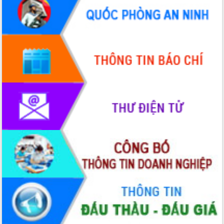
phá cơ chế - Hợp tác công tư
Đề án 06 tạo bước ngoặt đột phá trong
cải cách hành chính tỉnh Đắk Lắk
Kết nối tour, đẩy mạnh chuyển đổi số
để phát triển du lịch Đắk Lắk
Khởi động Dự án Đầu tư xây dựng hạ
tầng kỹ thuật Cụm công nghiệp Tân
Tiến
Gặp mặt các cơ quan báo chí nhân Kỷ
niệm 101 năm Ngày Báo chí Cách
mạng Việt Nam
Đắk Lắk sơ kết 4 năm triển khai thực
hiện Đề án 06 của Chính phủ
Họp báo thông tin về Hội nghị Công bố
Quy hoạch và Xúc tiến đầu tư tỉnh Đắk
Lắk
Khơi thông điểm nghẽn, đẩy nhanh
giải ngân vốn khắc phục thiên tai
HĐND tỉnh thông qua điều chỉnh Quy
hoạch tỉnh thời kỳ 2021-2030