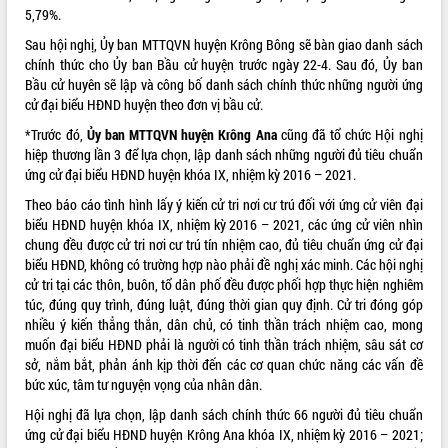
5,79%.
Sau hội nghị, Ủy ban MTTQVN huyện Krông Bông sẽ bàn giao danh sách
chính thức cho Ủy ban Bầu cử huyện trước ngày 22-4. Sau đó, Ủy ban
Bầu cử huyên sẽ lập và công bố danh sách chính thức những người ứng
cử đại biểu HĐND huyện theo đơn vị bầu cử.
*Trước đó,
Ủy ban MTTQVN huyện Krông Ana
cũng đã tổ chức Hội nghị
hiệp thương lần 3 để lựa chọn, lập danh sách những người đủ tiêu chuẩn
ứng cử đại biểu HĐND huyện khóa IX, nhiệm kỳ 2016 – 2021.
Theo báo cáo tình hình lấy ý kiến cử tri nơi cư trú đối với ứng cử viên đại
biểu HĐND huyện khóa IX, nhiệm kỳ 2016 – 2021, các ứng cử viên nhìn
chung đều được cử tri nơi cư trú tín nhiệm cao, đủ tiêu chuẩn ứng cử đại
biểu HĐND, không có trường hợp nào phải đề nghị xác minh. Các hội nghị
cử tri tại các thôn, buôn, tổ dân phố đều được phối hợp thực hiện nghiêm
túc, đúng quy trình, đúng luật, đúng thời gian quy định. Cử tri đóng góp
nhiều ý kiến thẳng thắn, dân chủ, có tinh thần trách nhiệm cao, mong
muốn đại biểu HĐND phải là người có tinh thần trách nhiệm, sâu sát cơ
sở, nắm bắt, phản ánh kịp thời đến các cơ quan chức năng các vấn đề
bức xúc, tâm tư nguyện vọng của nhân dân.
Hội nghị đã lựa chọn, lập danh sách chính thức 66 người đủ tiêu chuẩn
ứng cử đại biểu HĐND huyện Krông Ana khóa IX, nhiệm kỳ 2016 – 2021;