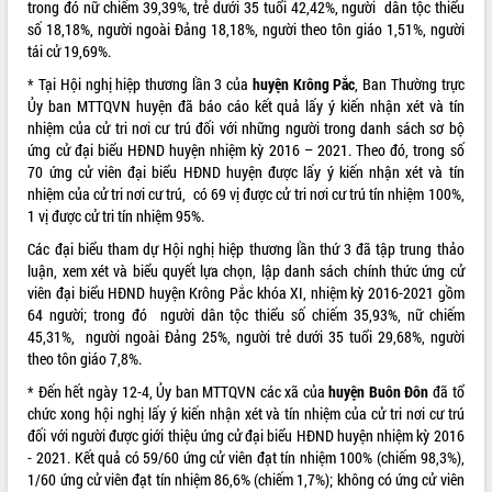
trong đó nữ chiếm 39,39%, trẻ dưới 35 tuổi 42,42%, người dân tộc thiểu
số 18,18%, người ngoài Đảng 18,18%, người theo tôn giáo 1,51%, người
tái cử 19,69%.
* Tại Hội nghị hiệp thương lần 3 của
huyện Krông Pắc
, Ban Thường trực
Ủy ban MTTQVN huyện đã báo cáo kết quả lấy ý kiến nhận xét và tín
nhiệm của cử tri nơi cư trú đối với những người trong danh sách sơ bộ
ứng cử đại biểu HĐND huyện nhiệm kỳ 2016 – 2021. Theo đó, trong số
70 ứng cử viên đại biểu HĐND huyện được lấy ý kiến nhận xét và tín
nhiệm của cử tri nơi cư trú, có 69 vị được cử tri nơi cư trú tín nhiệm 100%,
1 vị được cử tri tín nhiệm 95%.
Các đại biểu tham dự Hội nghị hiệp thương lần thứ 3 đã tập trung thảo
luận, xem xét và biểu quyết lựa chọn, lập danh sách chính thức ứng cử
viên đại biểu HĐND huyện Krông Pắc khóa XI, nhiệm kỳ 2016-2021 gồm
64 người; trong đó người dân tộc thiểu số chiếm 35,93%, nữ chiếm
45,31%, người ngoài Đảng 25%, người trẻ dưới 35 tuổi 29,68%, người
theo tôn giáo 7,8%.
* Đến hết ngày 12-4, Ủy ban MTTQVN các xã của
huyện Buôn Đôn
đã tổ
chức xong hội nghị lấy ý kiến nhận xét và tín nhiệm của cử tri nơi cư trú
đối với người được giới thiệu ứng cử đại biểu HĐND huyện nhiệm kỳ 2016
- 2021. Kết quả có 59/60 ứng cử viên đạt tín nhiệm 100% (chiếm 98,3%),
1/60 ứng cử viên đạt tín nhiệm 86,6% (chiếm 1,7%); không có ứng cử viên