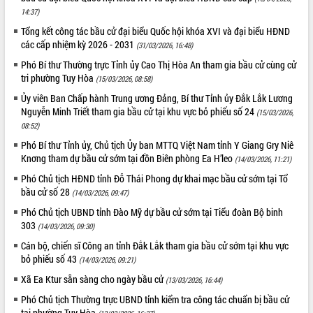
14:37)
Tổng kết công tác bầu cử đại biểu Quốc hội khóa XVI và đại biểu HĐND
các cấp nhiệm kỳ 2026 - 2031
(31/03/2026, 16:48)
Phó Bí thư Thường trực Tỉnh ủy Cao Thị Hòa An tham gia bầu cử cùng cử
tri phường Tuy Hòa
(15/03/2026, 08:58)
Ủy viên Ban Chấp hành Trung ương Đảng, Bí thư Tỉnh ủy Đắk Lắk Lương
Nguyễn Minh Triết tham gia bầu cử tại khu vực bỏ phiếu số 24
(15/03/2026,
08:52)
Phó Bí thư Tỉnh ủy, Chủ tịch Ủy ban MTTQ Việt Nam tỉnh Y Giang Gry Niê
Knơng tham dự bầu cử sớm tại đồn Biên phòng Ea H’leo
(14/03/2026, 11:21)
Phó Chủ tịch HĐND tỉnh Đỗ Thái Phong dự khai mạc bầu cử sớm tại Tổ
bầu cử số 28
(14/03/2026, 09:47)
Phó Chủ tịch UBND tỉnh Đào Mỹ dự bầu cử sớm tại Tiểu đoàn Bộ binh
303
(14/03/2026, 09:30)
Cán bộ, chiến sĩ Công an tỉnh Đắk Lắk tham gia bầu cử sớm tại khu vực
bỏ phiếu số 43
(14/03/2026, 09:21)
Xã Ea Ktur sẵn sàng cho ngày bầu cử
(13/03/2026, 16:44)
Phó Chủ tịch Thường trực UBND tỉnh kiểm tra công tác chuẩn bị bầu cử
tại phường Tuy Hòa