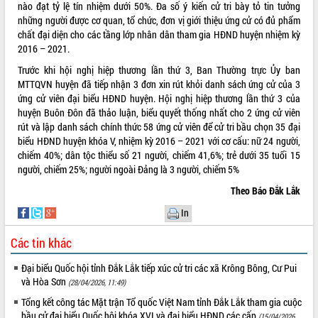
nào đạt tỷ lệ tín nhiệm dưới 50%. Đa số ý kiến cử tri bày tỏ tin tưởng
những người được cơ quan, tổ chức, đơn vị giới thiệu ứng cử có đủ phẩm
chất đại diện cho các tầng lớp nhân dân tham gia HĐND huyện nhiệm kỳ
2016 – 2021.
Trước khi hội nghị hiệp thương lần thứ 3, Ban Thường trực Ủy ban
MTTQVN huyện đã tiếp nhận 3 đơn xin rút khỏi danh sách ứng cử của 3
ứng cử viên đại biểu HĐND huyện. Hội nghị hiệp thương lần thứ 3 của
huyện Buôn Đôn đã thảo luận, biểu quyết thống nhất cho 2 ứng cử viên
rút và lập danh sách chính thức 58 ứng cử viên để cử tri bầu chọn 35 đại
biểu HĐND huyện khóa V, nhiệm kỳ 2016 – 2021 với cơ cấu: nữ 24 người,
chiếm 40%; dân tộc thiểu số 21 người, chiếm 41,6%; trẻ dưới 35 tuổi 15
người, chiếm 25%; người ngoài Đảng là 3 người, chiếm 5%
Theo Báo Đắk Lắk
In
Các tin khác
Đại biểu Quốc hội tỉnh Đắk Lắk tiếp xúc cử tri các xã Krông Bông, Cư Pui
và Hòa Sơn
(28/04/2026, 11:49)
Tổng kết công tác Mặt trận Tổ quốc Việt Nam tỉnh Đắk Lắk tham gia cuộc
bầu cử đại biểu Quốc hội khóa XVI và đại biểu HĐND các cấp
(15/04/2026,