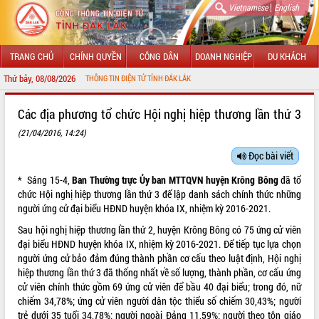
|
Vietnamese
English
TRANG CHỦ
CHÍNH QUYỀN
CÔNG DÂN
DOANH NGHIỆP
DU KHÁCH
Thứ bảy, 08/08/2026
 ĐẾN VỚI CỔNG THÔNG TIN ĐIỆN TỬ TỈNH ĐẮK LẮK
Các địa phương tổ chức Hội nghị hiệp thương lần thứ 3
(21/04/2016, 14:24)
Đọc bài viết
* Sáng 15-4,
Ban Thường trực Ủy ban MTTQVN huyện Krông Bông
đã tổ
chức Hội nghị hiệp thương lần thứ 3 để lập danh sách chính thức những
người ứng cử đại biểu HĐND huyện khóa IX, nhiệm kỳ 2016-2021.
Sau hội nghị hiệp thương lần thứ 2, huyện Krông Bông có 75 ứng cử viên
đại biểu HĐND huyện khóa IX, nhiệm kỳ 2016-2021. Để tiếp tục lựa chọn
người ứng cử bảo đảm đúng thành phần cơ cấu theo luật định, Hội nghị
hiệp thương lần thứ 3 đã thống nhất về số lượng, thành phần, cơ cấu ứng
cử viên chính thức gồm 69 ứng cử viên để bầu 40 đại biểu; trong đó, nữ
chiếm 34,78%; ứng cử viên người dân tộc thiểu số chiếm 30,43%; người
trẻ dưới 35 tuổi 34,78%; người ngoài Đảng 11,59%; người theo tôn giáo