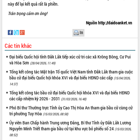
này để lại kết quả rất là phiền.
Trân trọng cảm ơn ông!
Nguồn http://daidoanket.vn
In
Các tin khác
Đại biểu Quốc hội tỉnh Đắk Lắk tiếp xúc cử tri các xã Krông Bông, Cư Pui
và Hòa Sơn
(28/04/2026, 11:49)
Tổng kết công tác Mặt trận Tổ quốc Việt Nam tỉnh Đắk Lắk tham gia cuộc
bầu cử đại biểu Quốc hội khóa XVI và đại biểu HĐND các cấp
(15/04/2026,
14:37)
Tổng kết công tác bầu cử đại biểu Quốc hội khóa XVI và đại biểu HĐND
các cấp nhiệm kỳ 2026 - 2031
(31/03/2026, 16:48)
Phó Bí thư Thường trực Tỉnh ủy Cao Thị Hòa An tham gia bầu cử cùng cử
tri phường Tuy Hòa
(15/03/2026, 08:58)
Ủy viên Ban Chấp hành Trung ương Đảng, Bí thư Tỉnh ủy Đắk Lắk Lương
Nguyễn Minh Triết tham gia bầu cử tại khu vực bỏ phiếu số 24
(15/03/2026,
08:52)