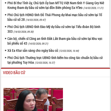
Phó Bí thư Tỉnh ủy, Chủ tịch Ủy ban MTTQ Việt Nam tỉnh Y Giang Gry Niê
Knơng tham dự bầu cử sớm tại đồn Biên phòng Ea H’leo
(14/03/2026, 11:21)
Phó Chủ tịch HĐND tỉnh Đỗ Thái Phong dự khai mạc bầu cử sớm tại Tổ
bầu cử số 28
(14/03/2026, 09:47)
Phó Chủ tịch UBND tỉnh Đào Mỹ dự bầu cử sớm tại Tiểu đoàn Bộ binh
303
(14/03/2026, 09:30)
Cán bộ, chiến sĩ Công an tỉnh Đắk Lắk tham gia bầu cử sớm tại khu vực
bỏ phiếu số 43
(14/03/2026, 09:21)
Xã Ea Ktur sẵn sàng cho ngày bầu cử
(13/03/2026, 16:44)
Phó Chủ tịch Thường trực UBND tỉnh kiểm tra công tác chuẩn bị bầu cử
tại phường Tuy Hòa
(13/03/2026, 16:37)
VIDEO BẦU CỬ