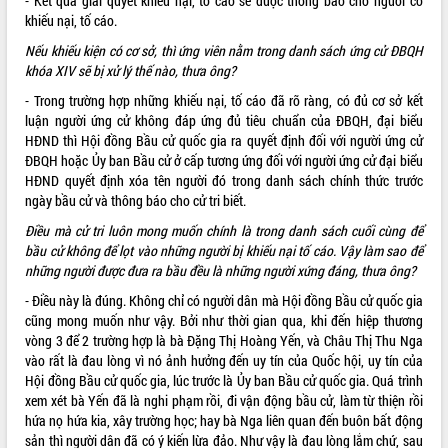
- Kết quả giải quyết khiếu nại, tố cáo sẽ được thông báo cho người có
khiếu nại, tố cáo.
Nếu khiếu kiện có cơ sở, thì ứng viên nằm trong danh sách ứng cử ĐBQH
khóa XIV sẽ bị xử lý thế nào, thưa ông?
- Trong trường hợp những khiếu nại, tố cáo đã rõ ràng, có đủ cơ sở kết
luận người ứng cử không đáp ứng đủ tiêu chuẩn của ĐBQH, đại biểu
HĐND thì Hội đồng Bầu cử quốc gia ra quyết định đối với người ứng cử
ĐBQH hoặc Ủy ban Bầu cử ở cấp tương ứng đối với người ứng cử đại biểu
HĐND quyết định xóa tên người đó trong danh sách chính thức trước
ngày bầu cử và thông báo cho cử tri biết.
Điều mà cử tri luôn mong muốn chính là trong danh sách cuối cùng để
bầu cử không để lọt vào những người bị khiếu nại tố cáo. Vậy làm sao để
những người được đưa ra bầu đều là những người xứng đáng, thưa ông?
- Điều này là đúng. Không chỉ có người dân mà Hội đồng Bầu cử quốc gia
cũng mong muốn như vậy. Bởi như thời gian qua, khi đến hiệp thương
vòng 3 để 2 trường hợp là bà Đặng Thị Hoàng Yến, và Châu Thị Thu Nga
vào rất là đau lòng vì nó ảnh hưởng đến uy tín của Quốc hội, uy tín của
Hội đồng Bầu cử quốc gia, lúc trước là Ủy ban Bầu cử quốc gia. Quá trình
xem xét bà Yến đã là nghi phạm rồi, đi vận động bầu cử, làm từ thiện rồi
hứa nọ hứa kia, xây trường học; hay bà Nga liên quan đến buôn bất động
sản thì người dân đã có ý kiến lừa đảo. Như vậy là đau lòng lắm chứ, sau