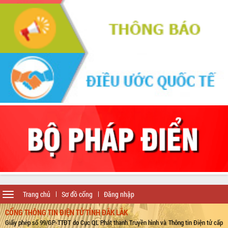
Toggle
Trang chủ
Sơ đồ cổng
Đăng nhập
navigation
CỔNG THÔNG TIN ĐIỆN TỬ TỈNH ĐẮK LẮK
Giấy phép số 99/GP-TTĐT do Cục QL Phát thanh Truyền hình và Thông tin Điện tử cấp