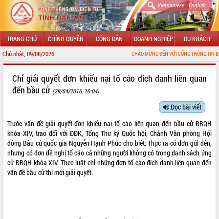
|
Vietnamese
English
TRANG CHỦ
CHÍNH QUYỀN
CÔNG DÂN
DOANH NGHIỆP
DU KHÁCH
Chủ nhật, 09/08/2026
CHÀO MỪNG ĐẾN VỚI CỔNG THÔNG TIN ĐIỆN TỬ TỈN
Chỉ giải quyết đơn khiếu nại tố cáo đích danh liên quan
đến bầu cử
(29/04/2016, 10:04)
Đọc bài viết
Trước vấn đề giải quyết đơn khiếu nại tố cáo liên quan đến bầu cử ĐBQH
khóa XIV, trao đổi với ĐĐK, Tổng Thư ký Quốc hội, Chánh Văn phòng Hội
đồng Bầu cử quốc gia Nguyễn Hạnh Phúc cho biết: Thực ra có đơn gửi đến,
nhưng có đơn đề nghị tố cáo cả những người không có trong danh sách ứng
cử ĐBQH khóa XIV. Theo luật chỉ những đơn tố cáo đích danh liên quan đến
vấn đề bầu cử thì mới giải quyết.