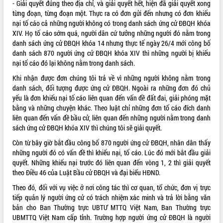
- Giải quyết đúng theo địa chỉ, và giải quyết hết, hiện đã giải quyết xong
từng đoạn, từng đoạn một. Thực ra có đơn gửi đến nhưng có đơn khiếu
nại tố cáo cả những người không có trong danh sách ứng cử ĐBQH khóa
XIV. Họ tố cáo sớm quá, người dân cứ tưởng những người đó nằm trong
danh sách ứng cử ĐBQH khóa 14 nhưng thực tế ngày 26/4 mới công bố
danh sách 870 người ứng cử ĐBQH khóa XIV thì những người bị khiếu
nại tố cáo đó lại không nằm trong danh sách.
Khi nhận được đơn chúng tôi trả về vì những người không nằm trong
danh sách, đối tượng được ứng cử ĐBQH. Ngoài ra những đơn đó chủ
yếu là đơn khiếu nại tố cáo liên quan đến vấn đề đất đai, giải phóng mặt
bằng và những chuyện khác. Theo luật chỉ những đơn tố cáo đích danh
liên quan đến vấn đề bầu cử, liên quan đến những người nằm trong danh
sách ứng cử ĐBQH khóa XIV thì chúng tôi sẽ giải quyết.
Còn từ bây giờ bắt đầu công bố 870 người ứng cử ĐBQH, nhân dân thấy
những người đó có vấn đề thì khiếu nại, tố cáo. Lúc đó mới bắt đầu giải
quyết. Những khiếu nại trước đó liên quan đến vòng 1, 2 thì giải quyết
theo Điều 46 của Luật Bầu cử ĐBQH và đại biểu HĐND.
Theo đó, đối với vụ việc ở nơi công tác thì cơ quan, tổ chức, đơn vị trực
tiếp quản lý người ứng cử có trách nhiệm xác minh và trả lời bằng văn
bản cho Ban Thường trực UBTƯ MTTQ Việt Nam, Ban Thường trực
UBMTTQ Việt Nam cấp tỉnh. Trường hợp người ứng cử ĐBQH là người