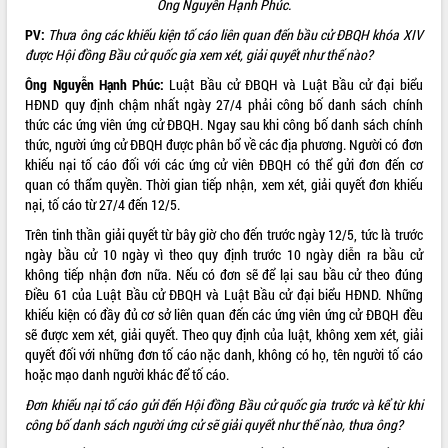
Ông Nguyễn Hạnh Phúc.
PV:
Thưa ông các khiếu kiện tố cáo liên quan đến bầu cử ĐBQH khóa XIV
được Hội đồng Bầu cử quốc gia xem xét, giải quyết như thế nào?
Ông Nguyễn Hạnh Phúc:
Luật Bầu cử ĐBQH và Luật Bầu cử đại biểu
HĐND quy định chậm nhất ngày 27/4 phải công bố danh sách chính
thức các ứng viên ứng cử ĐBQH. Ngay sau khi công bố danh sách chính
thức, người ứng cử ĐBQH được phân bổ về các địa phương. Người có đơn
khiếu nại tố cáo đối với các ứng cử viên ĐBQH có thể gửi đơn đến cơ
quan có thẩm quyền. Thời gian tiếp nhận, xem xét, giải quyết đơn khiếu
nại, tố cáo từ 27/4 đến 12/5.
Trên tinh thần giải quyết từ bây giờ cho đến trước ngày 12/5, tức là trước
ngày bầu cử 10 ngày vì theo quy định trước 10 ngày diễn ra bầu cử
không tiếp nhận đơn nữa. Nếu có đơn sẽ để lại sau bầu cử theo đúng
Điều 61 của Luật Bầu cử ĐBQH và Luật Bầu cử đại biểu HĐND. Những
khiếu kiện có đầy đủ cơ sở liên quan đến các ứng viên ứng cử ĐBQH đều
sẽ được xem xét, giải quyết. Theo quy định của luật, không xem xét, giải
quyết đối với những đơn tố cáo nặc danh, không có họ, tên người tố cáo
hoặc mạo danh người khác để tố cáo.
Đơn khiếu nại tố cáo gửi đến Hội đồng Bầu cử quốc gia trước và kể từ khi
công bố danh sách người ứng cử sẽ giải quyết như thế nào, thưa ông?