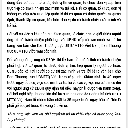
đứng đầu cơ quan, tổ chức, đơn vị thì cơ quan, tổ chức, đơn vị cấp trên
trực tiếp có trách nhiệm xác minh và trả lời. Nếu cơ quan, tổ chức, đơn vị
không có cấp trên trực tiếp quản lý thì cơ quan có thẩm quyền ra quyết
định, thành lập cơ quan, tổ chức, đơn vị đó có trách nhiệm xác minh và
trả lời.
Đối với vụ việc ở khu dân cư thì cơ quan, tổ chức, đơn vị giới thiệu người
ứng cử có trách nhiệm phối hợp với UBND cấp xã xác minh và trả lời
bằng văn bản cho Ban Thường trực UBTƯ MTTQ Việt Nam, Ban Thường
trực UBMTTQ Việt Nam cấp tỉnh.
Đối với người tự ứng cử ĐBQH thì Ủy ban bầu cử ở tỉnh có trách nhiệm
phối hợp với cơ quan, tổ chức, đơn vị trực tiếp quản lý người đó hoặc
UBND cấp xã nơi người đó cư trú xác minh và trả lời bằng văn bản cho
Ban Thường trực UBMTTQ Việt Nam cấp tỉnh. Chậm nhất là 40 ngày
trước ngày bầu cử, việc xác minh và trả lời về các vụ việc mà cử tri nêu đối
với người ứng cử ĐBQH quy định tại điều này phải được tiến hành xong.
Bởi hội nghị hiệp thương lần thứ ba ở Trung ương do Đoàn Chủ tịch UBTƯ
MTTQ Việt Nam tổ chức chậm nhất là 35 ngày trước ngày bầu cử. Tức là
phải giải quyết trước khi vòng 3 diễn ra.
Thưa ông, việc xem xét, giải quyết và trả lời khiếu kiện có được công khai
hay không?