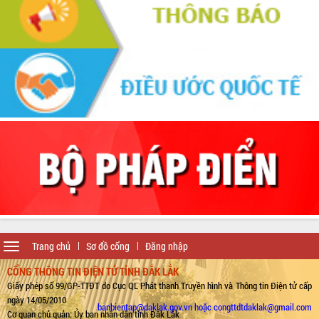
Toggle
Trang chủ
Sơ đồ cổng
Đăng nhập
navigation
CỔNG THÔNG TIN ĐIỆN TỬ TỈNH ĐẮK LẮK
Giấy phép số 99/GP-TTĐT do Cục QL Phát thanh Truyền hình và Thông tin Điện tử cấp
ngày 14/05/2010
banbientap@daklak.gov.vn hoặc congttdtdaklak@gmail.com
Cơ quan chủ quản: Ủy ban nhân dân tỉnh Đắk Lắk