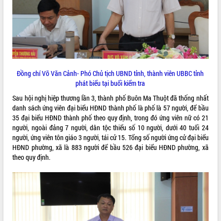
Đồng chí Võ Văn Cảnh- Phó Chủ tịch UBND tỉnh, thành viên UBBC tỉnh
phát biểu tại buổi kiểm tra
Sau hội nghị hiệp thương lần 3, thành phố Buôn Ma Thuột đã thống nhất
danh sách ứng viên đại biểu HĐND thành phố là phố là 57 người, để bầu
35 đại biểu HĐND thành phố theo quy định, trong đó ứng viên nữ có 21
người, ngoài đảng 7 người, dân tộc thiểu số 10 người, dưới 40 tuổi 24
người, ứng viên tôn giáo 3 người, tái cử 15. Tổng số người ứng cử đại biểu
HĐND phường, xã là 883 người để bầu 526 đại biểu HĐND phường, xã
theo quy định.