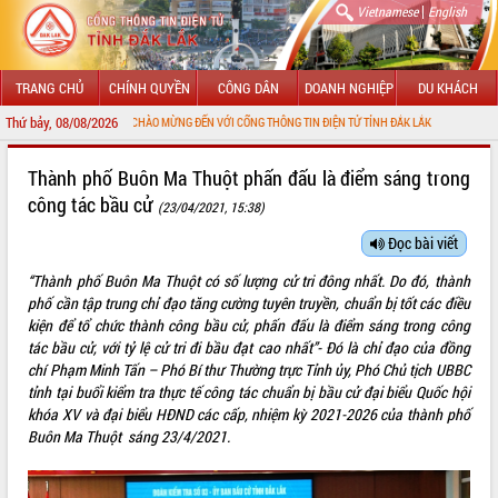
|
Vietnamese
English
TRANG CHỦ
CHÍNH QUYỀN
CÔNG DÂN
DOANH NGHIỆP
DU KHÁCH
Thứ bảy, 08/08/2026
CHÀO MỪNG ĐẾN VỚI CỔNG THÔNG TIN ĐIỆN TỬ TỈNH ĐẮK LẮK
Thành phố Buôn Ma Thuột phấn đấu là điểm sáng trong
công tác bầu cử
(23/04/2021, 15:38)
Đọc bài viết
“Thành phố Buôn Ma Thuột có số lượng cử tri đông nhất. Do đó, thành
phố cần tập trung chỉ đạo tăng cường tuyên truyền, chuẩn bị tốt các điều
kiện để tổ chức thành công bầu cử, phấn đấu là điểm sáng trong công
tác bầu cử, với tỷ lệ cử tri đi bầu đạt cao nhất”- Đó là chỉ đạo của đồng
chí Phạm Minh Tấn – Phó Bí thư Thường trực Tỉnh ủy, Phó Chủ tịch UBBC
tỉnh tại buổi kiểm tra thực tế công tác chuẩn bị bầu cử đại biểu Quốc hội
khóa XV và đại biểu HĐND các cấp, nhiệm kỳ 2021-2026 của thành phố
Buôn Ma Thuột sáng 23/4/2021.