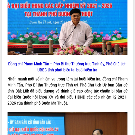
Đồng chí Phạm Minh Tấn – Phó Bí thư Thường trực Tỉnh ủy, Phó Chủ tịch
UBBC tỉnh phát biểu tại buổi kiểm tra
Nhấn mạnh một số nhiệm vụ trọng tâm tại buổi kiểm tra, đồng chí Phạm
Minh Tấn, Phó Bí thư Thường trực Tỉnh uỷ, Phó Chủ tịch Uỷ ban Bầu cử
tỉnh Đắk Lắk đã biểu dương và đánh giá cao công tác chuẩn bị bầu cử
đại biểu Quốc hội khoá XV và đại biểu HĐND các cấp nhiệm kỳ 2021-
2026 của thành phố Buôn Ma Thuột.