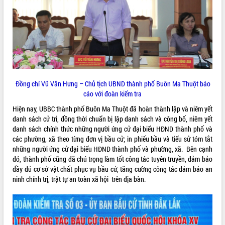
Đồng chí Vũ Văn Hưng – Chủ tịch UBND thành phố Buôn Ma Thuột báo
cáo với đoàn kiểm tra
Hiện nay, UBBC thành phố Buôn Ma Thuột đã hoàn thành lập và niêm yết
danh sách cử tri, đồng thời chuẩn bị lập danh sách và công bố, niêm yết
danh sách chính thức những người ứng cử đại biểu HĐND thành phố và
các phường, xã theo từng đơn vị bầu cử; in phiếu bầu và tiểu sử tóm tắt
những người ứng cử đại biểu HĐND thành phố và phường, xã. Bên cạnh
đó, thành phố cũng đã chú trọng làm tốt công tác tuyên truyền, đảm bảo
đầy đủ cơ sở vật chất phục vụ bầu cử, tăng cường công tác đảm bảo an
ninh chính trị, trật tự an toàn xã hội trên địa bàn.