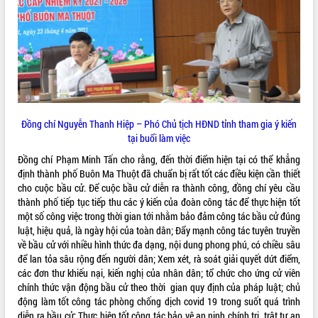
Đồng chí Nguyễn Thanh Hiệp – Phó Chủ tịch HĐND tỉnh tham gia ý kiến
tại buổi làm việc
Đồng chí Phạm Minh Tấn cho rằng, đến thời điểm hiện tại có thể khẳng
định thành phố Buôn Ma Thuột đã chuẩn bị rất tốt các điều kiện cần thiết
cho cuộc bầu cử. Để cuộc bầu cử diễn ra thành công, đồng chí yêu cầu
thành phố tiếp tục tiếp thu các ý kiến của đoàn công tác để thực hiện tốt
một số công việc trong thời gian tới nhằm bảo đảm công tác bầu cử đúng
luật, hiệu quả, là ngày hội của toàn dân; Đẩy mạnh công tác tuyên truyền
về bầu cử với nhiều hình thức đa dạng, nội dung phong phú, có chiều sâu
để lan tỏa sâu rộng đến người dân; Xem xét, rà soát giải quyết dứt điểm,
các đơn thư khiếu nại, kiến nghị của nhân dân; tổ chức cho ứng cử viên
chính thức vận động bầu cử theo thời gian quy định của pháp luật; chủ
động làm tốt công tác phòng chống dịch covid 19 trong suốt quá trình
diễn ra bầu cử; Thực hiện tốt công tác bảo vệ an ninh chính trị, trật tự an