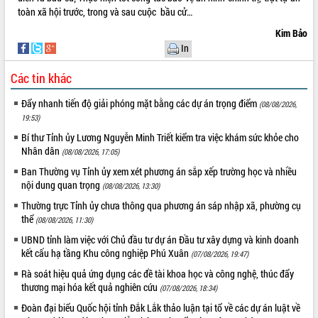
toàn xã hội trước, trong và sau cuộc bầu cử…
Kim Bảo
In
Các tin khác
Đẩy nhanh tiến độ giải phóng mặt bằng các dự án trọng điểm
(08/08/2026,
19:53)
Bí thư Tỉnh ủy Lương Nguyễn Minh Triết kiểm tra việc khám sức khỏe cho
Nhân dân
(08/08/2026, 17:05)
Ban Thường vụ Tỉnh ủy xem xét phương án sắp xếp trường học và nhiều
nội dung quan trọng
(08/08/2026, 13:30)
Thường trực Tỉnh ủy chưa thông qua phương án sáp nhập xã, phường cụ
thể
(08/08/2026, 11:30)
UBND tỉnh làm việc với Chủ đầu tư dự án Đầu tư xây dựng và kinh doanh
kết cấu hạ tầng Khu công nghiệp Phú Xuân
(07/08/2026, 19:47)
Rà soát hiệu quả ứng dụng các đề tài khoa học và công nghệ, thúc đẩy
thương mại hóa kết quả nghiên cứu
(07/08/2026, 18:34)
Đoàn đại biểu Quốc hội tỉnh Đắk Lắk thảo luận tại tổ về các dự án luật về