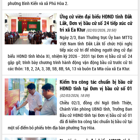
phường Bình Kiến và xã Phú Hòa 2.
Ứng cử viên đại biểu HĐND tỉnh Đắk
Lắk, Đơn vị bầu cử số 24 tiếp xúc cử
tri xã Ea Ktur
(02/03/2026, 20:50)
Ngày 2/3, Ban Thường trực Ủy ban MTTQ
Việt Nam tỉnh Đắk Lắk tổ chức Hội nghị
tiếp xúc cử tri để những người ứng cử đại
biểu HĐND tỉnh khóa XI, nhiệm kỳ 2026 - 2031 tại Đơn vị bầu cử số 24
gặp gỡ, trình bày chương trình hành động vận động bầu cử trước cử tri
các thôn: 1B, 2, 2A, 3, 3B, 5B, 8B, 9A, 13 và buôn Ea Mta của xã Ea Ktur.
Kiểm tra công tác chuẩn bị bầu cử
HĐND tỉnh tại Đơn vị bầu cử số 01
(02/03/2026, 18:09)
Chiều 02/3, đồng chí Ngô Đình Thiện,
Chánh Văn phòng UBND tỉnh, Trưởng Ban
Bầu cử HĐND tỉnh tại Đơn vị bầu cử số 01
đã đi kiểm tra công tác chuẩn bị bầu cử tại
một số điểm bỏ phiếu trên địa bàn phường Tuy Hòa.