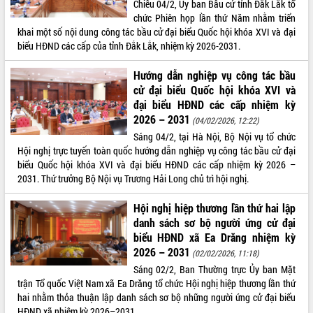
Chiều 04/2, Ủy ban Bầu cử tỉnh Đắk Lắk tổ
chức Phiên họp lần thứ Năm nhằm triển
khai một số nội dung công tác bầu cử đại biểu Quốc hội khóa XVI và đại
biểu HĐND các cấp của tỉnh Đắk Lắk, nhiệm kỳ 2026-2031.
Hướng dẫn nghiệp vụ công tác bầu
cử đại biểu Quốc hội khóa XVI và
đại biểu HĐND các cấp nhiệm kỳ
2026 – 2031
(04/02/2026, 12:22)
Sáng 04/2, tại Hà Nội, Bộ Nội vụ tổ chức
Hội nghị trực tuyến toàn quốc hướng dẫn nghiệp vụ công tác bầu cử đại
biểu Quốc hội khóa XVI và đại biểu HĐND các cấp nhiệm kỳ 2026 –
2031. Thứ trưởng Bộ Nội vụ Trương Hải Long chủ trì hội nghị.
Hội nghị hiệp thương lần thứ hai lập
danh sách sơ bộ người ứng cử đại
biểu HĐND xã Ea Drăng nhiệm kỳ
2026 – 2031
(02/02/2026, 11:18)
Sáng 02/2, Ban Thường trực Ủy ban Mặt
trận Tổ quốc Việt Nam xã Ea Drăng tổ chức Hội nghị hiệp thương lần thứ
hai nhằm thỏa thuận lập danh sách sơ bộ những người ứng cử đại biểu
HĐND xã nhiệm kỳ 2026–2031.