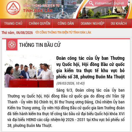
|
Vietnamese
English
TRANG CHỦ
CHÍNH QUYỀN
CÔNG DÂN
DOANH NGHIỆP
DU KHÁCH
Thứ năm, 06/08/2026
MỪNG ĐẾN VỚI CỔNG THÔNG TIN ĐIỆN TỬ TỈNH ĐẮK LẮK
THÔNG TIN BẦU CỬ
Đoàn công tác của Ủy ban Thường
vụ Quốc hội, Hội đồng Bầu cử quốc
gia kiểm tra thực tế khu vực bỏ
phiếu số 38, phường Buôn Ma Thuột
(09/03/2026, 10:43)
Sáng 9/3, Đoàn công tác của Ủy ban
Thường vụ Quốc hội, Hội đồng Bầu cử quốc gia do đồng chí Trần Sỹ
Thanh - Ủy viên Bộ Chính trị, Bí thư Trung ương Đảng, Chủ nhiệm Ủy ban
Kiểm tra Trung ương, Ủy viên Hội đồng Bầu cử quốc gia làm Trưởng đoàn
đã tiến hành kiểm tra thực tế công tác bầu cử đại biểu Quốc hội khóa XVI
và đại biểu HĐND các cấp nhiệm kỳ 2026 - 2031 tại Khu vực bỏ phiếu số
38, phường Buôn Ma Thuột.