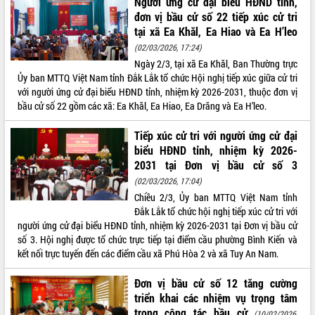
Người ứng cử đại biểu HĐND tỉnh,
đơn vị bầu cử số 22 tiếp xúc cử tri
tại xã Ea Khăl, Ea Hiao và Ea H’leo
(02/03/2026, 17:24)
Ngày 2/3, tại xã Ea Khăl, Ban Thường trực
Ủy ban MTTQ Việt Nam tỉnh Đắk Lắk tổ chức Hội nghị tiếp xúc giữa cử tri
với người ứng cử đại biểu HĐND tỉnh, nhiệm kỳ 2026-2031, thuộc đơn vị
bầu cử số 22 gồm các xã: Ea Khăl, Ea Hiao, Ea Drăng và Ea H’leo.
Tiếp xúc cử tri với người ứng cử đại
biểu HĐND tỉnh, nhiệm kỳ 2026-
2031 tại Đơn vị bầu cử số 3
(02/03/2026, 17:04)
Chiều 2/3, Ủy ban MTTQ Việt Nam tỉnh
Đắk Lắk tổ chức hội nghị tiếp xúc cử tri với
người ứng cử đại biểu HĐND tỉnh, nhiệm kỳ 2026-2031 tại Đơn vị bầu cử
số 3. Hội nghị được tổ chức trực tiếp tại điểm cầu phường Bình Kiến và
kết nối trực tuyến đến các điểm cầu xã Phú Hòa 2 và xã Tuy An Nam.
Đơn vị bầu cử số 12 tăng cường
triển khai các nhiệm vụ trọng tâm
trong công tác bầu cử
(10/02/2026,