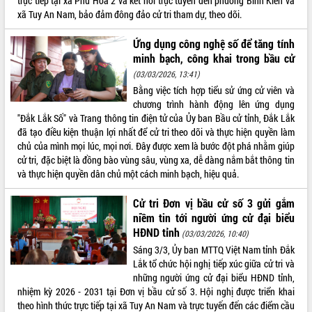
trực tiếp tại xã Phú Hòa 2 và kết nối trực tuyến đến phường Bình Kiến và
xã Tuy An Nam, bảo đảm đông đảo cử tri tham dự, theo dõi.
Ứng dụng công nghệ số để tăng tính
minh bạch, công khai trong bầu cử
(03/03/2026, 13:41)
Bằng việc tích hợp tiểu sử ứng cử viên và
chương trình hành động lên ứng dụng
"Đắk Lắk Số" và Trang thông tin điện tử của Ủy ban Bầu cử tỉnh, Đắk Lắk
đã tạo điều kiện thuận lợi nhất để cử tri theo dõi và thực hiện quyền làm
chủ của mình mọi lúc, mọi nơi. Đây được xem là bước đột phá nhằm giúp
cử tri, đặc biệt là đồng bào vùng sâu, vùng xa, dễ dàng nắm bắt thông tin
và thực hiện quyền dân chủ một cách minh bạch, hiệu quả.
Cử tri Đơn vị bầu cử số 3 gửi gắm
niềm tin tới người ứng cử đại biểu
HĐND tỉnh
(03/03/2026, 10:40)
Sáng 3/3, Ủy ban MTTQ Việt Nam tỉnh Đắk
Lắk tổ chức hội nghị tiếp xúc giữa cử tri và
những người ứng cử đại biểu HĐND tỉnh,
nhiệm kỳ 2026 - 2031 tại Đơn vị bầu cử số 3. Hội nghị được triển khai
theo hình thức trực tiếp tại xã Tuy An Nam và trực tuyến đến các điểm cầu