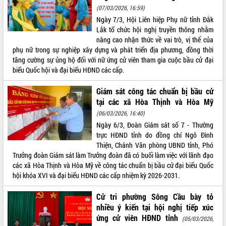
(07/03/2026, 16:59)
Ngày 7/3, Hội Liên hiệp Phụ nữ tỉnh Đắk
Lắk tổ chức hội nghị truyền thông nhằm
nâng cao nhận thức về vai trò, vị thế của
phụ nữ trong sự nghiệp xây dựng và phát triển địa phương, đồng thời
tăng cường sự ủng hộ đối với nữ ứng cử viên tham gia cuộc bầu cử đại
biểu Quốc hội và đại biểu HĐND các cấp.
Giám sát công tác chuẩn bị bầu cử
tại các xã Hòa Thịnh và Hòa Mỹ
(06/03/2026, 16:40)
Ngày 6/3, Đoàn Giám sát số 7 - Thường
trực HĐND tỉnh do đồng chí Ngô Đình
Thiện, Chánh Văn phòng UBND tỉnh, Phó
Trưởng đoàn Giám sát làm Trưởng đoàn đã có buổi làm việc với lãnh đạo
các xã Hòa Thịnh và Hòa Mỹ về công tác chuẩn bị bầu cử đại biểu Quốc
hội khóa XVI và đại biểu HĐND các cấp nhiệm kỳ 2026-2031.
Cử tri phường Sông Cầu bày tỏ
nhiều ý kiến tại hội nghị tiếp xúc
ứng cử viên HĐND tỉnh
(05/03/2026,