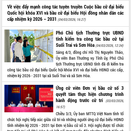
Về việc đẩy mạnh công tác tuyên truyền Cuộc bầu cử đại biểu
Quốc hội khóa XVI và bầu cử đại biểu Hội đồng nhân dân các
cấp nhiệm kỳ 2026 – 2031
(04/03/2026, 16:27)
Phó Chủ tịch Thường trực UBND
tỉnh kiểm tra công tác bầu cử tại
Suối Trai và Sơn Hòa
(04/03/2026, 12:34)
Sáng 4/3, đồng chí Hồ Thị Nguyên Thảo,
Ủy viên Ban Thường vụ Tỉnh ủy, Phó Chủ
tịch Thường trực UBND tỉnh đã đi kiểm tra
công tác bầu cử đại biểu Quốc hội khóa XVI và đại biểu HĐND các cấp,
nhiệm kỳ 2026 - 2031 tại xã Suối Trai và xã Sơn Hòa.
Ứng cử viên Đơn vị bầu cử số 3
quyết tâm thực hiện chương trình
hành động trước cử tri
(03/03/2026,
16:57)
Chiều 3/3, Ủy ban MTTQ Việt Nam tỉnh tổ
chức hội nghị tiếp xúc giữa cử tri và những người ứng cử đại biểu HĐND
tỉnh nhiệm kỳ 2026 - 2031 tại Đơn vị bầu cử số 3. Hội nghị được tổ chức