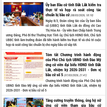
Ủy ban Bầu cử tỉnh Đắk Lắk kiểm tra
thực tế và họp rà soát công tác
chuẩn bị bầu cử
(08/03/2026, 18:19)
Ngày 8/3, Đoàn công tác của Ủy ban bầu
cử (UBBC) tỉnh Đắk Lắk do đồng chí Cao
Thị Hòa An - Ủy viên Ban Chấp hành Trung
ương Đảng, Phó Bí thư Thường trực Tỉnh ủy, Chủ tịch HĐND tỉnh, Chủ tịch
UBBC tỉnh làm trưởng đoàn đã tiến hành kiểm tra thực tế và chủ trì cuộc
họp rà soát công tác chuẩn bị cho ngày bầu cử sắp tới.
Tóm tắt Chương trình hành động
của Phó Chủ tịch UBND tỉnh Đào Mỹ
ứng cử viên đại biểu HĐND tỉnh Đắk
Lắk, nhiệm kỳ 2026-2031 - Đơn vị
bầu cử số 5
(07/03/2026, 21:41)
Chương trình hành động của Phó Chủ tịch
UBND tỉnh Đào Mỹ ứng cử viên đại biểu HĐND tỉnh Đắk Lắk, nhiệm kỳ
2026-2031 - Đơn vị bầu cử số 5
Tăng cường truyền thông, ủng hộ nữ
ứng cử viên tham gia bầu cử