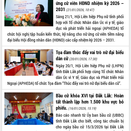
ứng cử viên HĐND nhiệm kỳ 2026 –
2031
(21/01/2026, 10:47)
Sáng 21/1, Hội Liên hiệp Phụ nữ tỉnh phối
hợp với Tổ chức Nhân dân Úc vì y tế, giáo
dục và phát triển hải ngoại (APHEDA) tổ
chức hội nghị tập huấn kiến thức, kỹ năng cho nữ ứng cử viên tiềm năng
đại biểu Hội đồng nhân dân (HĐND) các cấp nhiệm kỳ 2026 – 2031.
Tọa đàm thúc đẩy vai trò nữ đại biểu
dân cử
(20/01/2026, 17:30)
Ngày 20/1, Hội Liên hiệp Phụ nữ (LHPN)
tỉnh Đắk Lắk phối hợp cùng Tổ chức Nhân
dân Úc vì Y tế, Giáo dục và Phát triển Hải
Ngoại (APHEDA) tổ chức Tọa đàm “Thúc đẩy vai trò nữ đại biểu dân cử”.
Bầu cử khóa XVI tại Đắk Lắk: Hoàn
tất thành lập hơn 1.500 khu vực bỏ
phiếu.
(16/01/2026, 15:19)
Báo cáo nhanh từ Ủy ban bầu cử (UBBC)
tỉnh Đắk Lắk cho biết, công tác chuẩn bị
cho ngày bầu cử 15/3/2026 tại Đắk Lắk