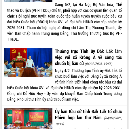
Sáng 6/2, tại Hà Nội, Bộ Văn hóa, Thể
thao và Du lịch (VH-TT&DL) chủ trì, phối hợp với các cơ quan liên quan tổ
chức Hội nghị trực tuyến toàn quốc tập huấn tuyên truyền cuộc bầu cử
đại biểu Quốc hội (ĐBQH) khóa XVI và đại biểu HĐND các cấp nhiệm kỳ
2026-2031. Tham dự hội nghị có đồng chí Lâm Thị Phương Thanh, Ủy
viên Ban Chấp hành Trung ương Đảng, Thứ trưởng Thường trực Bộ VH-
TT&DL.
Thường trực Tỉnh ủy Đắk Lắk làm
việc với xã Krông Á về công tác
chuẩn bị bầu cử
(04/02/2026, 19:55)
Ngày 4/2, Thường trực Tỉnh ủy Đắk Lắk tổ
chức buổi làm việc với Đảng ủy xã Krông Á
về tình hình triển khai công tác bầu cử đại
biểu Quốc hội khóa XVI và đại biểu HĐND các cấp nhiệm kỳ 2026-2031.
Đồng chí Đỗ Hữu Huy - Ủy viên dự khuyết Ban Chấp hành Trung ương
Đảng, Phó Bí thư Tỉnh ủy chủ trì buổi làm việc.
Ủy ban Bầu cử tỉnh Đắk Lắk tổ chức
Phiên họp lần thứ Năm
(04/02/2026,
18:19)