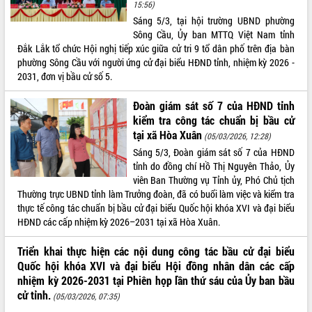
15:56)
Sáng 5/3, tại hội trường UBND phường
Sông Cầu, Ủy ban MTTQ Việt Nam tỉnh
Đắk Lắk tổ chức Hội nghị tiếp xúc giữa cử tri 9 tổ dân phố trên địa bàn
phường Sông Cầu với người ứng cử đại biểu HĐND tỉnh, nhiệm kỳ 2026 -
2031, đơn vị bầu cử số 5.
Đoàn giám sát số 7 của HĐND tỉnh
kiểm tra công tác chuẩn bị bầu cử
tại xã Hòa Xuân
(05/03/2026, 12:28)
Sáng 5/3, Đoàn giám sát số 7 của HĐND
tỉnh do đồng chí Hồ Thị Nguyên Thảo, Ủy
viên Ban Thường vụ Tỉnh ủy, Phó Chủ tịch
Thường trực UBND tỉnh làm Trưởng đoàn, đã có buổi làm việc và kiểm tra
thực tế công tác chuẩn bị bầu cử đại biểu Quốc hội khóa XVI và đại biểu
HĐND các cấp nhiệm kỳ 2026–2031 tại xã Hòa Xuân.
Triển khai thực hiện các nội dung công tác bầu cử đại biểu
Quốc hội khóa XVI và đại biểu Hội đồng nhân dân các cấp
nhiệm kỳ 2026-2031 tại Phiên họp lần thứ sáu của Ủy ban bầu
cử tỉnh.
(05/03/2026, 07:35)