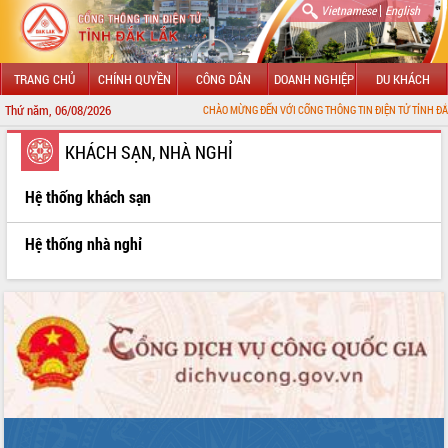
|
Vietnamese
English
TRANG CHỦ
CHÍNH QUYỀN
CÔNG DÂN
DOANH NGHIỆP
DU KHÁCH
Thứ năm, 06/08/2026
CHÀO MỪNG ĐẾN VỚI CỔNG THÔNG TIN ĐIỆN TỬ TỈNH ĐẮK LẮK
GIỚI THIỆU
KHÁCH SẠN, NHÀ NGHỈ
LÃNH ĐẠO UBND TỈNH
Hệ thống khách sạn
TIN TỨC SỰ KIỆN
Hệ thống nhà nghỉ
SỞ, BAN, NGÀNH
UBND CÁC XÃ, PHƯỜNG
THÔNG TIN CHỈ ĐẠO ĐIỀU HÀNH
HỆ THỐNG VĂN BẢN
VĂN BẢN HĐND TỈNH