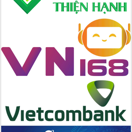
nhanh tiến độ các dự án trọng điểm
trong Khu kinh tế Nam Phú Yên
Hòn Yến phát triển du lịch gắn với bảo
tồn biển
Lấy ý kiến điều chỉnh Quy hoạch tỉnh
Đắk Lắk thời kỳ 2021-2030, tầm nhìn
đến năm 2050
Phát động chiến dịch 30 ngày đêm
giải phóng mặt bằng Tuyến đường bộ
ven biển
Đắk Lắk nỗ lực thúc đẩy tăng trưởng
kinh tế từ 10% trở lên trong Quý
II/2026
Đắk Lắk ký kết thỏa thuận hợp tác về
chuyển đổi số giai đoạn 2026 – 2030
với Tập đoàn Bưu chính Viễn thông
Việt Nam
Thứ trưởng Bộ Y tế làm việc với tỉnh
Đắk Lắk về phát triển nhân lực y tế
cho trạm y tế cấp xã
Du lịch Đắk Lắk nâng tầm trải nghiệm