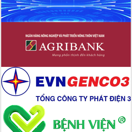
hiện nhiệm vụ quản lý tài sản công
hàng tuần
Tháo gỡ những vướng mắc, đẩy mạnh
công tác cải cách thủ tục hành chính
tại Trung tâm Phục vụ hành chính
công tỉnh
Đắk Lắk: Tôn vinh 46 giải pháp tại Hội
thi Sáng tạo Kỹ thuật 2024 - 2025
Đắk Lắk rà soát, điều chỉnh Đề án 190
về phát triển nuôi trồng thủy sản
Phó Chủ tịch UBND tỉnh Đắk Lắk
Trương Công Thái kiểm tra thực địa
Dự án cao tốc Khánh Hòa - Buôn Ma
Thuột
Định vị cà phê Việt Nam như một “di
sản sống” trong dòng chảy toàn cầu
Xây dựng nông thôn mới: Nâng cao đời
sống người dân từ những mô hình thiết
thực
Quyết liệt tháo gỡ vướng mắc, đẩy