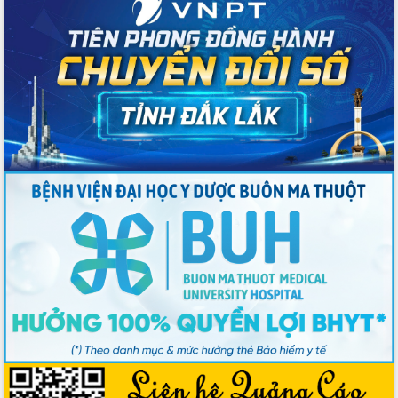
du khách thông qua Hệ thống cơ sở dữ
liệu và Bản đồ số
Tập huấn ứng dụng trí tuệ nhân tạo (AI)
trong thương mại điện tử năm 2026
Đoàn đại biểu Quốc hội tỉnh Đắk Lắk
trao đổi thông tin trước Kỳ họp thứ
nhất, Quốc hội khóa XVI
Quyết liệt cải cách hành chính, khơi
thông nguồn lực phát triển
Nâng cao hiệu lực, hiệu quả HĐND
tỉnh thông qua hiện đại hóa hành chính
Xã Ea Phê gắn cải cách hành chính với
chuyển đổi số
Phó Chủ tịch Thường trực UBND tỉnh
Hồ Thị Nguyên Thảo làm việc tại Trung
tâm Phục vụ hành chính công xã Ea
Phê
Xây dựng nền hành chính số đồng
hành cùng nông dân dân, doanh nghiệp
Giai đoạn 2026-2030, Đắk Lắk phấn
đấu có 77% xã đạt chuẩn nông thôn