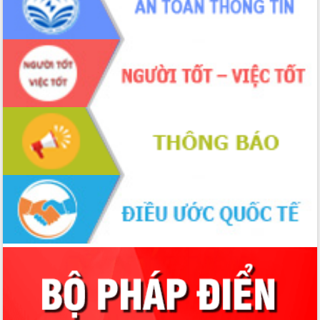
ứng để giữ vững thị trường xuất khẩu
Diễn đàn Kinh tế tư nhân Việt Nam đột
phá cơ chế - Hợp tác công tư
Đề án 06 tạo bước ngoặt đột phá trong
cải cách hành chính tỉnh Đắk Lắk
Kết nối tour, đẩy mạnh chuyển đổi số
để phát triển du lịch Đắk Lắk
Khởi động Dự án Đầu tư xây dựng hạ
tầng kỹ thuật Cụm công nghiệp Tân
Tiến
Gặp mặt các cơ quan báo chí nhân Kỷ
niệm 101 năm Ngày Báo chí Cách
mạng Việt Nam
Đắk Lắk sơ kết 4 năm triển khai thực
hiện Đề án 06 của Chính phủ
Họp báo thông tin về Hội nghị Công bố
Quy hoạch và Xúc tiến đầu tư tỉnh Đắk
Lắk
Khơi thông điểm nghẽn, đẩy nhanh
giải ngân vốn khắc phục thiên tai