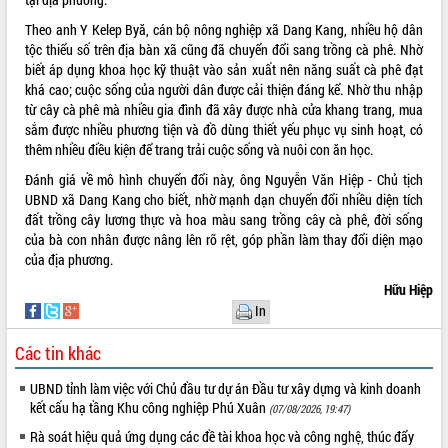
Minh
THỐNG KÊ TRUY CẬP
Lễ truy điệu và an táng hài cốt liệt sĩ
Theo anh Y Kelep Byă, cán bộ nông nghiệp xã Dang Kang, nhiều hộ dân
tại Nghĩa trang Liệt sĩ xã Sơn Hòa
tộc thiểu số trên địa bàn xã cũng đã chuyển đổi sang trồng cà phê. Nhờ
Hôm nay:
30717
biết áp dụng khoa học kỹ thuật vào sản xuất nên năng suất cà phê đạt
Bàn giải pháp tháo gỡ khó khăn trong
Tất cả:
66076040
khá cao; cuộc sống của người dân được cải thiện đáng kể. Nhờ thu nhập
xuất khẩu sầu riêng và triển khai quy
từ cây cà phê mà nhiều gia đình đã xây được nhà cửa khang trang, mua
định EUDR
sắm được nhiều phương tiện và đồ dùng thiết yếu phục vụ sinh hoạt, có
Thứ trưởng Bộ Nông nghiệp và Môi
thêm nhiều điều kiện để trang trải cuộc sống và nuôi con ăn học.
trường Nguyễn Hoàng Hiệp khảo sát
vùng trồng và doanh nghiệp đóng gói
Đánh giá về mô hình chuyển đổi này, ông Nguyễn Văn Hiệp - Chủ tịch
sầu riêng tại Đắk Lắk
UBND xã Dang Kang cho biết, nhờ mạnh dạn chuyển đổi nhiều diện tích
đất trồng cây lương thực và hoa màu sang trồng cây cà phê, đời sống
Trình diễn nghệ thuật chế biến các
của bà con nhân được nâng lên rõ rệt, góp phần làm thay đổi diện mạo
món ăn từ sầu riêng
của địa phương.
Đắk Lắk công bố Quy hoạch và xúc
tiến đầu tư tỉnh
Hữu Hiệp
In
Ngành cá ngừ Đắk Lắk chủ động thích
ứng để giữ vững thị trường xuất khẩu
Các tin khác
Diễn đàn Kinh tế tư nhân Việt Nam đột
phá cơ chế - Hợp tác công tư
UBND tỉnh làm việc với Chủ đầu tư dự án Đầu tư xây dựng và kinh doanh
Đề án 06 tạo bước ngoặt đột phá trong
kết cấu hạ tầng Khu công nghiệp Phú Xuân
(07/08/2026, 19:47)
cải cách hành chính tỉnh Đắk Lắk
Rà soát hiệu quả ứng dụng các đề tài khoa học và công nghệ, thúc đẩy
Kết nối tour, đẩy mạnh chuyển đổi số