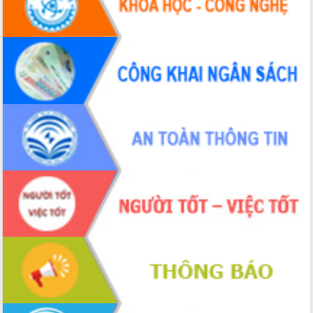
nhất, Quốc hội khóa XVI
Quyết liệt cải cách hành chính, khơi
thông nguồn lực phát triển
Nâng cao hiệu lực, hiệu quả HĐND
tỉnh thông qua hiện đại hóa hành chính
Xã Ea Phê gắn cải cách hành chính với
chuyển đổi số
Phó Chủ tịch Thường trực UBND tỉnh
Hồ Thị Nguyên Thảo làm việc tại Trung
tâm Phục vụ hành chính công xã Ea
Phê
Xây dựng nền hành chính số đồng
hành cùng nông dân dân, doanh nghiệp
Giai đoạn 2026-2030, Đắk Lắk phấn
đấu có 77% xã đạt chuẩn nông thôn
mới
Chuyển đổi số 'mở đường' cho nông
nghiệp Đắk Lắk tăng trưởng bứt phá
Triển khai đồng bộ đo đạc, lập hồ sơ
địa chính, hoàn thiện cơ sở dữ liệu đất