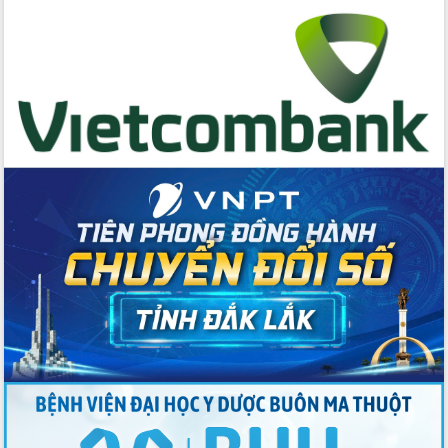
nước Đà Nông lần thứ I năm 2026
Kỳ họp Chuyên đề lần thứ Năm, HĐND
tỉnh Đắk Lắk thông qua các nghị quyết
quan trọng
Thống nhất danh sách giới thiệu ứng
cử đại biểu Quốc hội khoá XVI và đại
biểu HĐND tỉnh Đắk Lắk, nhiệm kỳ
2026-2031
Phát động hai phong trào thi đua quan
trọng trong kỷ nguyên mới
Hội nghị lần thứ tư Ban Chỉ đạo công
tác bầu cử tỉnh Đắk Lắk
Hội nghị Báo cáo viên Trung ương
tháng 01/2026
Phó Thủ tướng Hồ Quốc Dũng đánh giá
cao kết quả Chiến dịch Quang Trung
tại Đắk Lắk
Hội nghị Ban Chấp hành Đảng bộ tỉnh
Đắk Lắk lần thứ 2 (mở rộng)
Tập trung giải phóng mặt bằng, đẩy
nhanh tiến độ Tuyến đường bộ ven