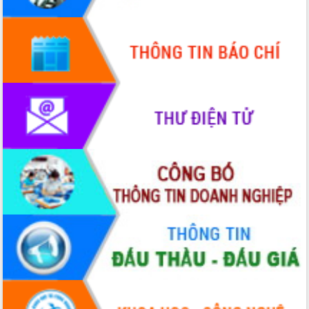
đến năm 2050
Phát động chiến dịch 30 ngày đêm
giải phóng mặt bằng Tuyến đường bộ
ven biển
Đắk Lắk nỗ lực thúc đẩy tăng trưởng
kinh tế từ 10% trở lên trong Quý
II/2026
Đắk Lắk ký kết thỏa thuận hợp tác về
chuyển đổi số giai đoạn 2026 – 2030
với Tập đoàn Bưu chính Viễn thông
Việt Nam
Thứ trưởng Bộ Y tế làm việc với tỉnh
Đắk Lắk về phát triển nhân lực y tế
cho trạm y tế cấp xã
Du lịch Đắk Lắk nâng tầm trải nghiệm
du khách thông qua Hệ thống cơ sở dữ
liệu và Bản đồ số
Tập huấn ứng dụng trí tuệ nhân tạo (AI)
trong thương mại điện tử năm 2026
Đoàn đại biểu Quốc hội tỉnh Đắk Lắk
trao đổi thông tin trước Kỳ họp thứ