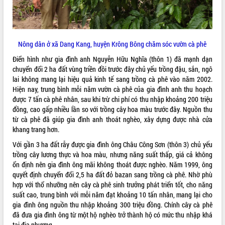
Khám bệnh, cấp phát thuốc miễn phí
và tặng quà người dân xã Cư Pui
Hội nghị UBND tỉnh Đắk Lắk thường kỳ
tháng 7/2026
Nông dân ở xã Dang Kang, huyện Krông Bông chăm sóc vườn cà phê
Lễ truy tặng danh hiệu “Bà Mẹ Việt
Điển hình như gia đình anh Nguyễn Hữu Nghĩa (thôn 1) đã mạnh dạn
Nam Anh hùng” và trao Huân chương
chuyển đổi 2 ha đất vùng triền đồi trước đây chủ yếu trồng đậu, sắn, ngô
Lao động
lai không mang lại hiệu quả kinh tế sang trồng cà phê vào năm 2002.
ALBUM ẢNH
UBND tỉnh Đắk Lắk triển khai nhiệm
Hiện nay, trung bình mỗi năm vườn cà phê của gia đình anh thu hoạch
vụ 6 tháng cuối năm 2026
được 7 tấn cà phê nhân, sau khi trừ chi phí có thu nhập khoảng 200 triệu
Kỳ họp thứ Hai, Hội đồng nhân dân
đồng, cao gấp nhiều lần so với trồng cây hoa màu trước đây. Nguồn thu
tỉnh khóa XI quyết nghị nhiều nội dung
từ cà phê đã giúp gia đình anh thoát nghèo, xây dựng được nhà cửa
quan trọng
khang trang hơn.
Bí thư Tỉnh ủy Lương Nguyễn Minh
Với gần 3 ha đất rẫy được gia đình ông Châu Công Sơn (thôn 3) chủ yếu
Triết thăm, tặng quà người có công với
trồng cây lương thực và hoa màu, nhưng năng suất thấp, giá cả không
cách mạng
ổn định nên gia đình ông mãi không thoát được nghèo. Năm 1999, ông
Rà soát, hoàn thiện hệ thống thiết chế
quyết định chuyển đổi 2,5 ha đất đỏ bazan sang trồng cà phê. Nhờ phù
văn hóa, thể thao đáp ứng yêu cầu
hợp với thổ nhưỡng nên cây cà phê sinh trưởng phát triển tốt, cho năng
LIÊN KẾT WEB
phát triển mới
suất cao, trung bình với mỗi năm đạt khoảng 10 tấn nhân, mang lại cho
gia đình ông nguồn thu nhập khoảng 300 triệu đồng. Chính cây cà phê
Thường trực HĐND tỉnh Đắk Lắk gặp
đã đưa gia đình ông từ một hộ nghèo trở thành hộ có mức thu nhập khá
mặt Đoàn chuyên gia y tế TP. Hồ Chí
tại địa phương.