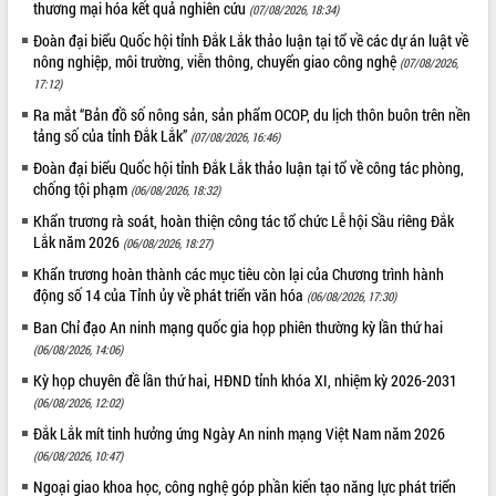
thương mại hóa kết quả nghiên cứu
(07/08/2026, 18:34)
để phát triển du lịch Đắk Lắk
Đoàn đại biểu Quốc hội tỉnh Đắk Lắk thảo luận tại tổ về các dự án luật về
Khởi động Dự án Đầu tư xây dựng hạ
nông nghiệp, môi trường, viễn thông, chuyển giao công nghệ
(07/08/2026,
tầng kỹ thuật Cụm công nghiệp Tân
17:12)
Tiến
Ra mắt “Bản đồ số nông sản, sản phẩm OCOP, du lịch thôn buôn trên nền
Gặp mặt các cơ quan báo chí nhân Kỷ
tảng số của tỉnh Đắk Lắk”
(07/08/2026, 16:46)
niệm 101 năm Ngày Báo chí Cách
mạng Việt Nam
Đoàn đại biểu Quốc hội tỉnh Đắk Lắk thảo luận tại tổ về công tác phòng,
chống tội phạm
(06/08/2026, 18:32)
Đắk Lắk sơ kết 4 năm triển khai thực
hiện Đề án 06 của Chính phủ
Khẩn trương rà soát, hoàn thiện công tác tổ chức Lễ hội Sầu riêng Đắk
Lắk năm 2026
Họp báo thông tin về Hội nghị Công bố
(06/08/2026, 18:27)
Quy hoạch và Xúc tiến đầu tư tỉnh Đắk
Khẩn trương hoàn thành các mục tiêu còn lại của Chương trình hành
Lắk
động số 14 của Tỉnh ủy về phát triển văn hóa
(06/08/2026, 17:30)
Khơi thông điểm nghẽn, đẩy nhanh
Ban Chỉ đạo An ninh mạng quốc gia họp phiên thường kỳ lần thứ hai
giải ngân vốn khắc phục thiên tai
(06/08/2026, 14:06)
HĐND tỉnh thông qua điều chỉnh Quy
Kỳ họp chuyên đề lần thứ hai, HĐND tỉnh khóa XI, nhiệm kỳ 2026-2031
hoạch tỉnh thời kỳ 2021-2030
(06/08/2026, 12:02)
Hội thảo góp ý hồ sơ điều chỉnh quy
Đắk Lắk mít tinh hưởng ứng Ngày An ninh mạng Việt Nam năm 2026
hoạch tỉnh Đắk Lắk thời kỳ 2021-2030,
(06/08/2026, 10:47)
tầm nhìn đến năm 2050
Ngoại giao khoa học, công nghệ góp phần kiến tạo năng lực phát triển
Nâng cao hiệu quả hoạt động của các