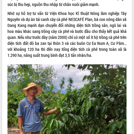
súc bị thu hẹp, nguồn thu nhập từ chăn nuôi giảm mạnh.
Nhờ sự hỗ trợ tư vấn từ Viện Khoa học Kĩ thuật Nông lâm nghiệp Tây
Nguyên và dự án tái canh cây cà phê NESCAFÉ Plan, bà con nông dân xã
Dang Kang mạnh dạn chuyển đổi những diện tích trồng sắn, ngô lai và
hoa màu khác sang trồng cây cà phê và bước đầu cho thấy kết quả khả
quan. Nếu như trước đây (năm 2000) chỉ có một số ít hộ trồng cà phê trên
diện tích đất đỏ ba zan tại thôn 3 và các buôn Cư Ea Num A, Cư Păm...
với khoảng 120 ha thì đến nay tổng diện tích cà phê trong toàn xã là
1.290 ha, năng suất trung bình đạt 3,5 tấn nhân/ha.
VIDEO