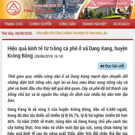
|
Vietnamese
English
TRANG CHỦ
CHÍNH QUYỀN
CÔNG DÂN
DOANH NGHIỆP
DU KHÁCH
Thứ bảy, 08/08/2026
CHÀO MỪNG ĐẾN VỚI CỔNG THÔNG TIN ĐIỆN TỬ TỈNH ĐẮK LẮK
Hiệu quả kinh tế từ trồng cà phê ở xã Dang Kang, huyện
Krông Bông
(28/06/2019, 16:14)
Đọc bài viết
Thời gian qua, nhiều nông dân ở xã Dang Kang mạnh dạn chuyển đổi
những diện tích trồng sắn, ngô lai và hoa màu khác sang trồng cây cà
phê và bước đầu cho thấy kết quả khả quan. Cây cà phê đã trở thành cây
trồng chủ lực và là nguồn thu nhập ổn định của nhiều hộ dân trên địa
bàn.
Dang Kang là xã vùng 3 của huyện Krông Bông, dân số 6.680 người,
trong đó dân tộc thiểu số chiếm tỷ lệ 56,7%, tỷ lệ hộ nghèo chiếm tới hơn
46%. Từ năm 2000 về trước, nông dân xã Dang Kang chủ yếu canh tác
cây lương thực, hoa màu và chăn nuôi đại gia súc, song chưa mang lại
hiệu quả kinh tế cao do năng suất thấp, diện tích đất chăn thả đại gia