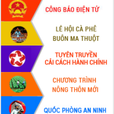
Đắk Lắk: Tôn vinh 46 giải pháp tại Hội
thi Sáng tạo Kỹ thuật 2024 - 2025
Đắk Lắk rà soát, điều chỉnh Đề án 190
về phát triển nuôi trồng thủy sản
Phó Chủ tịch UBND tỉnh Đắk Lắk
Trương Công Thái kiểm tra thực địa
Dự án cao tốc Khánh Hòa - Buôn Ma
Thuột
Định vị cà phê Việt Nam như một “di
sản sống” trong dòng chảy toàn cầu
Xây dựng nông thôn mới: Nâng cao đời
sống người dân từ những mô hình thiết
thực
Quyết liệt tháo gỡ vướng mắc, đẩy
nhanh tiến độ các dự án trọng điểm
trong Khu kinh tế Nam Phú Yên
Hòn Yến phát triển du lịch gắn với bảo
tồn biển
Lấy ý kiến điều chỉnh Quy hoạch tỉnh
Đắk Lắk thời kỳ 2021-2030, tầm nhìn