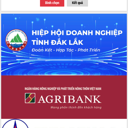
Phó Bí thư Tỉnh ủy Đắk Lắk Đỗ Hữu
Bình chọn
Kết quả
Huy giữ chức Bí thư Đảng ủy Ủy Ban
Nhân dân tỉnh
Bệnh án điện tử thúc đẩy chuyển đổi
số y tế tại Đắk Lắk
Chuyển đổi số thư viện: Mở rộng
không gian tri thức trong thời đại số
Đánh giá, rút kinh nghiệm công tác tổ
chức diễn tập trước ngày bầu cử
Chương trình “Gặp gỡ hữu nghị –
Friendship Meeting New Year 2026”
Bầu cử Quốc hội và HĐND: Cử tri Đắk
Lắk gửi gắm niềm tin, kỳ vọng vào lá
phiếu
Đắk Lắk sẵn sàng các điều kiện cho
Ngày hội bầu cử đại biểu Quốc hội
khóa XVI và HĐND các cấp nhiệm kỳ
2026-2031
Đảm bảo cuộc bầu cử đại biểu Quốc
hội và đại biểu HĐND các cấp diễn ra
an toàn, hiệu quả, đúng quy định