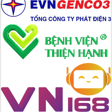
Thủ tướng Chính phủ Phạm Minh Chính
kiểm tra, chỉ đạo hoàn thành các dự
án cao tốc và thăm khu tái định cư tại
Đắk Lắk
Sôi nổi Hội đua ngựa truyền thống Gò
Thì Thùng mừng Xuân Bính Ngọ 2026
Lãnh đạo tỉnh dâng hương tưởng niệm
tại Đập Đồng Cam đầu Xuân Bính Ngọ
Ngành nông nghiệp phấn đấu tăng
trưởng đạt 5,86% trong năm 2026
UBND tỉnh Đắk Lắk triển khai công tác
quốc phòng, quân sự địa phương năm
2026
Đắk Lắk tập trung toàn lực khắc phục
tồn tại IUU, sẵn sàng làm việc với
Đoàn thanh tra EC
Chủ tịch UBND tỉnh Tạ Anh Tuấn thăm,
chúc mừng các bệnh viện nhân Ngày
Thầy thuốc Việt Nam
Rộn ràng lễ hội truyền thống Sông