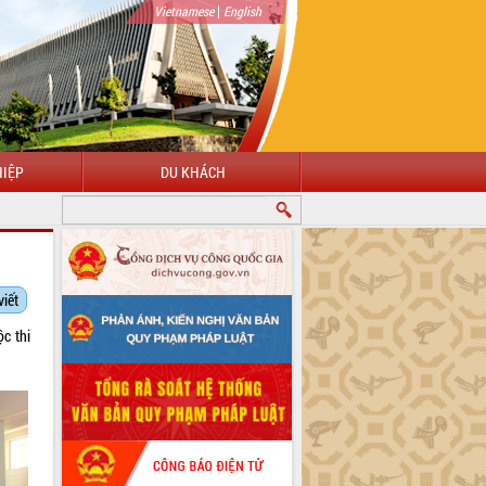
|
Vietnamese
English
IỆP
DU KHÁCH
viết
c thi