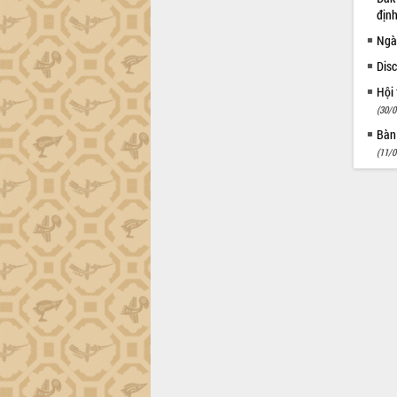
địn
Ngà
Dis
Hội 
(30/0
Bàn 
(11/0