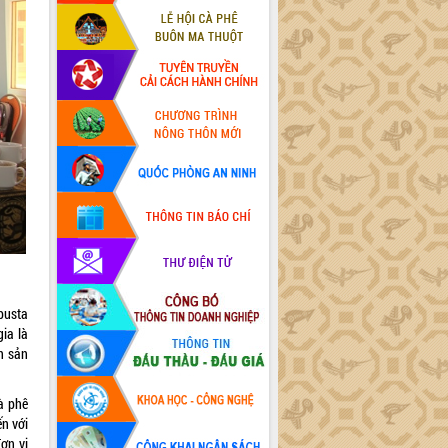
busta
ia là
ân sản
à phê
n với
đơn vị