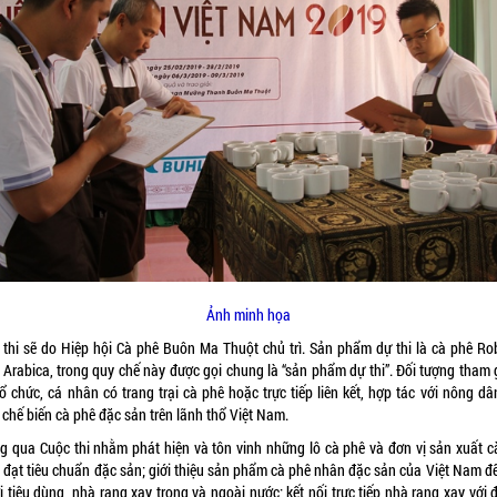
Ảnh minh họa
 thi sẽ do Hiệp hội Cà phê Buôn Ma Thuột chủ trì. Sản phẩm dự thi là cà phê Ro
 Arabica, trong quy chế này được gọi chung là “sản phẩm dự thi”. Đối tượng tham g
ổ chức, cá nhân có trang trại cà phê hoặc trực tiếp liên kết, hợp tác với nông d
 chế biến cà phê đặc sản trên lãnh thổ Việt Nam.
g qua Cuộc thi nhằm phát hiện và tôn vinh những lô cà phê và đơn vị sản xuất c
 đạt tiêu chuẩn đặc sản; giới thiệu sản phẩm cà phê nhân đặc sản của Việt Nam đế
 tiêu dùng, nhà rang xay trong và ngoài nước; kết nối trực tiếp nhà rang xay với 