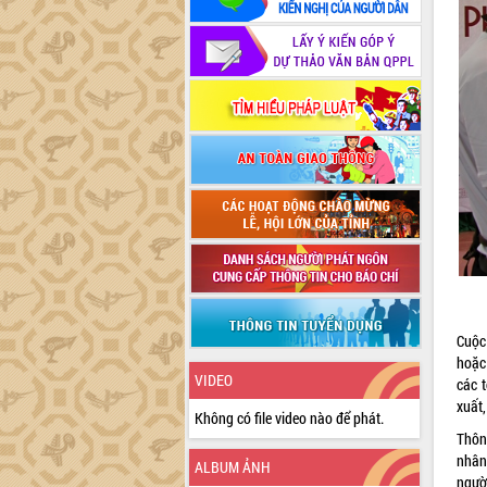
Cuộc
hoặc
VIDEO
các t
xuất,
Không có file video nào để phát.
Thôn
nhân
ALBUM ẢNH
người