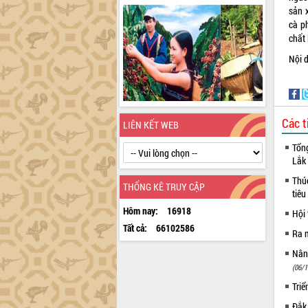
sản x
cà p
chất 
Nội 
Các t
LIÊN KẾT WEB
Tổn
Lắk
Thúc
THỐNG KÊ TRUY CẬP
tiê
Hôm nay:
16918
Hội 
Tất cả:
66102586
Ra m
Nâng
(06/1
Triể
Đắk 