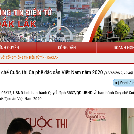
ÍNH QUYỀN
CÔNG DÂN
DOANH NGH
 TIN ĐIỆN TỬ TỈNH ĐẮK LẮK
 chế Cuộc thi Cà phê đặc sản Việt Nam năm 2020
(12/12/2019, 10:46)
Đọc bài 
 05/12, UBND tỉnh ban hành Quyết định 3637/QĐ-UBND về ban hành Quy chế Cuộ
hê đặc sản Việt Nam 2020.