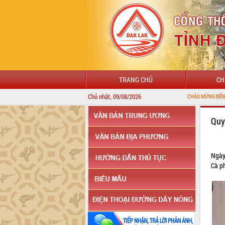
TRANG CHỦ
CH
Chủ nhật, 09/08/2026
CHÀO MỪNG ĐẾN VỚI CỔNG THÔNG
Quy
Ngày
Cà p