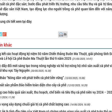
uất cà phê đặc sản; bước đầu phát triển thị trường, nhu cầu tiêu thụ và giá trị tă
hê đặc sản Việt Nam, tạo động lực cho người trồng cà phê quan tâm đến với nân
lượng.
dung chi tiết xem
tại đây.
In
in khác
g kết các hoạt động kỷ niệm 50 năm Chiến thắng Buôn Ma Thuột, giải phóng tỉnh Đ
 và Lễ hội Cà phê Buôn Ma Thuột lần thứ 9 năm 2025
(21/05/2025, 14:41)
 đẩy đổi mới sáng tạo trong nông nghiệp và hỗ trợ nông hộ nhỏ sản xuất cà phê v
u ở khu vực Tây Nguyên
(20/05/2025, 16:30)
thảo “Nông dân với phát triển cà phê bền vững”
(13/03/2025, 15:06)
ắt sản phẩm Bảo hiểm toàn diện cho cây cà phê
(12/03/2025, 16:29)
 cao hiệu quả sản xuất, thu hoạch, chế biến và tiêu thụ cà phê niên vụ 2024 – 20
1/2024, 11:24)
n vọng xây dựng chuỗi giá trị cà phê chất lượng cao
(14/06/2024, 16:00)
Lắk là tỉnh đầu tiên của Việt Nam có chứng nhận vùng sản xuất cà phê tuân thủ q