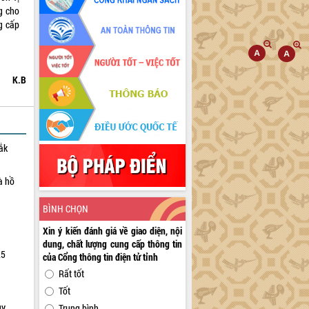
ng cho
g cấp
K.B
ắk
à hồ
BÌNH CHỌN
Xin ý kiến đánh giá về giao diện, nội
dung, chất lượng cung cấp thông tin
25
của Cổng thông tin điện tử tỉnh
Rất tốt
Tốt
uy
Trung bình