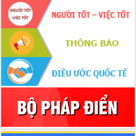
Thủ tướng Chính phủ Phạm Minh Chính kiểm tra,
chỉ đạo hoàn thành các dự án cao tốc và thăm
khu tái định cư tại Đắk Lắk
Sôi nổi Hội đua ngựa truyền thống Gò Thì Thùng
mừng Xuân Bính Ngọ 2026
Lãnh đạo tỉnh dâng hương tưởng niệm tại Đập
Đồng Cam đầu Xuân Bính Ngọ
Ngành nông nghiệp phấn đấu tăng trưởng đạt
5,86% trong năm 2026
UBND tỉnh Đắk Lắk triển khai công tác quốc
phòng, quân sự địa phương năm 2026
Đắk Lắk tập trung toàn lực khắc phục tồn tại IUU,
sẵn sàng làm việc với Đoàn thanh tra EC
Chủ tịch UBND tỉnh Tạ Anh Tuấn thăm, chúc mừng
các bệnh viện nhân Ngày Thầy thuốc Việt Nam
Rộn ràng lễ hội truyền thống Sông nước Đà Nông
lần thứ I năm 2026
Kỳ họp Chuyên đề lần thứ Năm, HĐND tỉnh Đắk
Lắk thông qua các nghị quyết quan trọng
Thống nhất danh sách giới thiệu ứng cử đại biểu