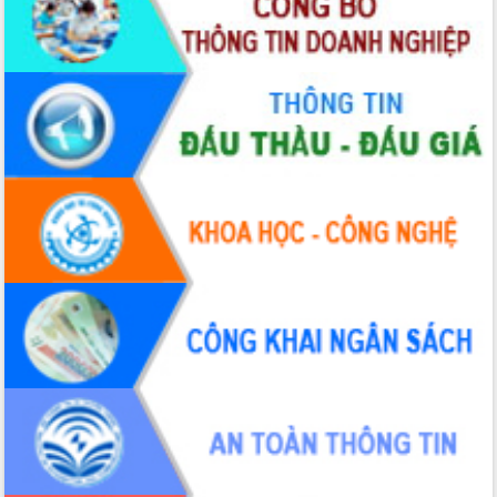
Tổ chức trang trọng Lễ hội Đền thờ Lương Văn
Chánh năm 2026
Phó Bí thư Tỉnh ủy Đắk Lắk Đỗ Hữu Huy giữ chức
Bí thư Đảng ủy Ủy Ban Nhân dân tỉnh
Bệnh án điện tử thúc đẩy chuyển đổi số y tế tại
Đắk Lắk
Chuyển đổi số thư viện: Mở rộng không gian tri
thức trong thời đại số
Đánh giá, rút kinh nghiệm công tác tổ chức diễn
tập trước ngày bầu cử
Chương trình “Gặp gỡ hữu nghị – Friendship
Meeting New Year 2026”
Bầu cử Quốc hội và HĐND: Cử tri Đắk Lắk gửi
gắm niềm tin, kỳ vọng vào lá phiếu
Đắk Lắk sẵn sàng các điều kiện cho Ngày hội bầu
cử đại biểu Quốc hội khóa XVI và HĐND các cấp
nhiệm kỳ 2026-2031
Đảm bảo cuộc bầu cử đại biểu Quốc hội và đại
biểu HĐND các cấp diễn ra an toàn, hiệu quả,
đúng quy định