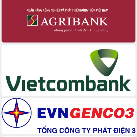
Phát huy vai trò của người có uy tín trong phòng
chống tảo hôn và hôn nhân cận huyết thống
Nông sản Tây Nguyên thu hút doanh nghiệp nước
ngoài
Đắk Lắk định vị thương hiệu du lịch “Biển – Rừng
– Cà phê” trong không gian phát triển mới
Hội nghị chia sẻ kinh nghiệm, chuyển giao kỹ
thuật y tế, định hướng phát triển chuyên sâu đến
2030
Chuyển đổi số mở ra không gian phát triển trong
lĩnh vực văn hóa, du lịch
Công bố quyết định của Ban Thường vụ Tỉnh ủy về
công tác cán bộ.
Thủ tướng Phạm Minh Chính: Khẩn trương tái thiết
cuộc sống người dân sau thiên tai
Tập trung nâng cao chất lượng, tổ chức sản xuất
sầu riêng theo hướng bền vững
Đẩy nhanh công tác khắc phục, ổn định đời sống
Nhân dân sau bão số 13
Bí thư Tỉnh ủy Lương Nguyễn Minh Triết dự Ngày