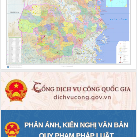
Đắk Lắk rà soát, điều chỉnh Đề án 190 về phát
triển nuôi trồng thủy sản
Phó Chủ tịch UBND tỉnh Đắk Lắk Trương Công Thái
kiểm tra thực địa Dự án cao tốc Khánh Hòa - Buôn
Ma Thuột
Định vị cà phê Việt Nam như một “di sản sống”
trong dòng chảy toàn cầu
Xây dựng nông thôn mới: Nâng cao đời sống người
dân từ những mô hình thiết thực
Quyết liệt tháo gỡ vướng mắc, đẩy nhanh tiến độ
các dự án trọng điểm trong Khu kinh tế Nam Phú
Yên
Hòn Yến phát triển du lịch gắn với bảo tồn biển
Lấy ý kiến điều chỉnh Quy hoạch tỉnh Đắk Lắk thời
kỳ 2021-2030, tầm nhìn đến năm 2050
Phát động chiến dịch 30 ngày đêm giải phóng mặt
bằng Tuyến đường bộ ven biển
Đắk Lắk nỗ lực thúc đẩy tăng trưởng kinh tế từ
10% trở lên trong Quý II/2026
Đắk Lắk ký kết thỏa thuận hợp tác về chuyển đổi
số giai đoạn 2026 – 2030 với Tập đoàn Bưu chính