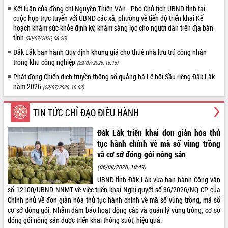
Kết luận của đồng chí Nguyễn Thiên Văn - Phó Chủ tịch UBND tỉnh tại
cuộc họp trực tuyến với UBND các xã, phường về tiến độ triển khai Kế
hoạch khám sức khỏe định kỳ, khám sàng lọc cho người dân trên địa bàn
tỉnh
(30/07/2026, 08:26)
Đắk Lắk ban hành Quy định khung giá cho thuê nhà lưu trú công nhân
trong khu công nghiệp
(29/07/2026, 16:15)
Phát động Chiến dịch truyền thông số quảng bá Lễ hội Sầu riêng Đắk Lắk
năm 2026
(23/07/2026, 16:02)
VIDEO
TIN TỨC CHỈ ĐẠO ĐIỀU HÀNH
Loading the player...
Đắk Lắk triển khai đơn giản hóa thủ
Khám bệnh, cấp phát thuốc miễn phí và tặng quà
tục hành chính về mã số vùng trồng
người dân xã Cư Pui
và cơ sở đóng gói nông sản
Hội nghị UBND tỉnh Đắk Lắk thường kỳ tháng
(06/08/2026, 10:49)
7/2026
UBND tỉnh Đắk Lắk vừa ban hành Công văn
Lễ truy tặng danh hiệu “Bà Mẹ Việt Nam Anh
số 12100/UBND-NNMT về việc triển khai Nghị quyết số 36/2026/NQ-CP của
hùng” và trao Huân chương Lao động
Chính phủ về đơn giản hóa thủ tục hành chính về mã số vùng trồng, mã số
UBND tỉnh Đắk Lắk triển khai nhiệm vụ 6 tháng
cơ sở đóng gói. Nhằm đảm bảo hoạt động cấp và quản lý vùng trồng, cơ sở
ALBUM ẢNH
cuối năm 2026
đóng gói nông sản được triển khai thông suốt, hiệu quả.
Kỳ họp thứ Hai, Hội đồng nhân dân tỉnh khóa XI