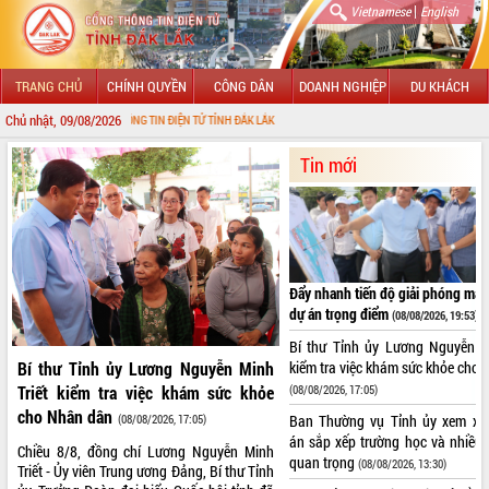
|
Vietnamese
English
TRANG CHỦ
CHÍNH QUYỀN
CÔNG DÂN
DOANH NGHIỆP
DU KHÁCH
Chủ nhật, 09/08/2026
ỔNG THÔNG TIN ĐIỆN TỬ TỈNH ĐẮK LẮK
GIỚI THIỆU
Tin mới
LÃNH ĐẠO UBND TỈNH
TIN TỨC SỰ KIỆN
Đẩy nhanh tiến độ giải phóng mặt
SỞ, BAN, NGÀNH
dự án trọng điểm
(08/08/2026, 19:53)
UBND CÁC XÃ, PHƯỜNG
Bí thư Tỉnh ủy Lương Nguyễn Mi
kiểm tra việc khám sức khỏe cho
Bí thư Tỉnh ủy Lương Nguyễn Minh
THÔNG TIN CHỈ ĐẠO ĐIỀU HÀNH
(08/08/2026, 17:05)
Triết kiểm tra việc khám sức khỏe
cho Nhân dân
Ban Thường vụ Tỉnh ủy xem xé
(08/08/2026, 17:05)
HỆ THỐNG VĂN BẢN
án sắp xếp trường học và nhiều
Chiều 8/8, đồng chí Lương Nguyễn Minh
quan trọng
(08/08/2026, 13:30)
Triết - Ủy viên Trung ương Đảng, Bí thư Tỉnh
VĂN BẢN HĐND TỈNH