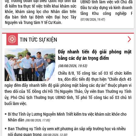
ủy, Trưởng Đoàn đại biểu Quốc hội tỉnh đã
UBND tỉnh làm việc với Chủ đầu
đi kiểm tra thực tế việc triển khai khám sức
Đầu tư xây dựng và kinh doanh k
ĐIỂM TIN VĂN BẢN
khỏe, khám sàng lọc cho Nhân dân trên
tầng Khu công nghiệp P
địa bàn tỉnh tại Bệnh viện Đại học Tây
(07/08/2026, 19:47)
QUY HOẠCH - KẾ HOẠCH
Nguyên và Trung tâm Y tế Cư Kuin.
Ra mắt “Bản đồ số nông sản, 
OCOP, du lịch thôn buôn trên nề
TIN TỨC SỰ KIỆN
của tỉnh Đắk Lắk”
(07/08/2026, 16:46)
Đẩy nhanh tiến độ giải phóng mặt
bằng các dự án trọng điểm
Trailer
Lễ hội Sầu riêng Đắk Lắk năm
(08/08/2026, 19:53)
2026
Chiều 8/8, Tổ công tác số 03 tổ chức kiểm
tra, đôn đốc tiến độ thực hiện “Chiến dịch 45
ngày đêm đẩy nhanh tiến độ giải phóng mặt bằng các dự án” thuộc phạm vi
theo dõi của Tổ. Đồng chí Hồ Thị Nguyên Thảo, Ủy viên Ban Thường vụ Tỉnh
ủy, Phó Chủ tịch Thường trực UBND tỉnh, Tổ phó Tổ công tác số 03 chủ trì
buổi làm việc.
Bí thư Tỉnh ủy Lương Nguyễn Minh Triết kiểm tra việc khám sức khỏe cho
Nhân dân
(08/08/2026, 17:05)
Ban Thường vụ Tỉnh ủy xem xét phương án sắp xếp trường học và nhiều
nội dung quan trọng
(08/08/2026, 13:30)