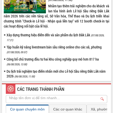
Diễn đàn Kinh tế tư nhân Việt Nam đột phá cơ chế
Nhằm tạo thêm trải nghiệm cho du khách và
- Hợp tác công tư
lan tỏa hình ảnh Lễ hội Sầu riêng Đắk Lắk
năm 2026 trên các nền tảng số, Sở Văn hóa, Thể thao và Du lịch triển khai
Đề án 06 tạo bước ngoặt đột phá trong cải cách
chương trình "Check-in Lễ hội - Nhận quà liền tay" với 12 booth check-in tại
hành chính tỉnh Đắk Lắk
các hoạt động nổi bật của lễ hội.
Kết nối tour, đẩy mạnh chuyển đổi số để phát
triển du lịch Đắk Lắk
Xây dựng thương hiệu điểm đến và sản phẩm du lịch Đắk Lắk
(07/08/2026,
Khởi động Dự án Đầu tư xây dựng hạ tầng kỹ
17:21)
BÌNH CHỌN
thuật Cụm công nghiệp Tân Tiến
Tập huấn kỹ năng livestream bán sầu riêng online cho các xã, phường
Gặp mặt các cơ quan báo chí nhân Kỷ niệm 101
(07/08/2026, 09:07)
Xin ý kiến đánh giá về giao diện, nội
năm Ngày Báo chí Cách mạng Việt Nam
dung, chất lượng cung cấp thông tin
Công bố chủ trương đầu tư hai khu công nghiệp quy mô hơn 817 ha
Đắk Lắk sơ kết 4 năm triển khai thực hiện Đề án
của Cổng thông tin điện tử tỉnh
(06/08/2026, 13:00)
06 của Chính phủ
Rất tốt
Du lịch trải nghiệm tạo điểm nhấn mới cho Lễ hội Sầu riêng Đắk Lắk năm
Họp báo thông tin về Hội nghị Công bố Quy hoạch
Tốt
2026
(06/08/2026, 11:00)
và Xúc tiến đầu tư tỉnh Đắk Lắk
Trung bình
Khơi thông điểm nghẽn, đẩy nhanh giải ngân vốn
Kém
CÁC TRANG THÀNH PHẦN
khắc phục thiên tai
Rất kém
HĐND tỉnh thông qua điều chỉnh Quy hoạch tỉnh
🔍
thời kỳ 2021-2030
Bình chọn
Kết quả
Hội thảo góp ý hồ sơ điều chỉnh quy hoạch tỉnh
Cơ quan chuyên môn
Các cơ quan khác
Xã, phường
Đắk Lắk thời kỳ 2021-2030, tầm nhìn đến năm