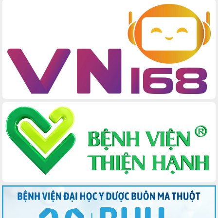
hội đại đoàn kết tại Buôn Đăk Tuôr, xã Cư Pui
Khởi công xây dựng Trường Phổ thông nội trú liên
cấp tiểu học và THCS xã Ia Rvê
Phó Thủ tướng Chính phủ Mai Văn Chính chia sẻ,
động viên người dân chịu ảnh hưởng nặng từ bão
số 13
Chủ tịch UBND tỉnh kiểm tra công tác phòng,
chống bão số 13 tại các địa bàn xung yếu
Tập trung đẩy nhanh giải ngân nguồn vốn các
chương trình mục tiêu quốc gia
Xã Ea H'leo giữ vững và nâng cao chất lượng các
tiêu chí nông thôn mới
Công bố quyết định của Ban Thường vụ Tỉnh ủy về
công tác cán bộ
Nâng cao trách nhiệm người đứng đầu, phát huy
tinh thần chủ động, sáng tạo để đảm bảo tiến độ
giải ngân vốn đầu tư công năm 2025
Sở Công Thương đột phá số hóa 100% thủ tục trực
tuyến lấy sự hài lòng của doanh nghiệp làm thước
đo phục vụ