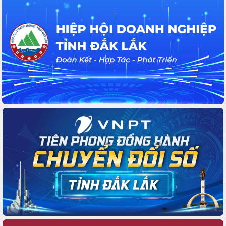
Quốc hội khoá XVI và đại biểu HĐND tỉnh Đắk
Lắk, nhiệm kỳ 2026-2031
Phát động hai phong trào thi đua quan trọng trong
kỷ nguyên mới
Hội nghị lần thứ tư Ban Chỉ đạo công tác bầu cử
tỉnh Đắk Lắk
Hội nghị Báo cáo viên Trung ương tháng 01/2026
Phó Thủ tướng Hồ Quốc Dũng đánh giá cao kết
quả Chiến dịch Quang Trung tại Đắk Lắk
Hội nghị Ban Chấp hành Đảng bộ tỉnh Đắk Lắk lần
thứ 2 (mở rộng)
Tập trung giải phóng mặt bằng, đẩy nhanh tiến độ
Tuyến đường bộ ven biển
Gỡ khó, khởi công xây dựng, sửa chữa toàn bộ
nhà ở cho hộ dân đúng tiến độ đề ra
UBND tỉnh Đắk Lắk tổng kết công tác quốc phòng,
quân sự địa phương năm 2025
Tập trung triển khai quyết liệt, đồng bộ các giải
pháp nhằm thực hiện hiệu quả các nhiệm vụ đề ra
năm 2025