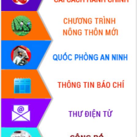
dân dân, doanh nghiệp
Giai đoạn 2026-2030, Đắk Lắk phấn đấu có 77%
xã đạt chuẩn nông thôn mới
Chuyển đổi số 'mở đường' cho nông nghiệp Đắk
Lắk tăng trưởng bứt phá
Triển khai đồng bộ đo đạc, lập hồ sơ địa chính,
hoàn thiện cơ sở dữ liệu đất đai
Ứng dụng sinh trắc học - Bước tiến trong hành
trình chuyển đổi số tại Đắk Lắk
Đắk Lắk nâng cao hiệu quả công tác Đảng từ Sổ
tay đảng viên điện tử
Đắk Lắk đẩy mạnh nuôi biển công nghệ, hướng tới
phát triển thủy sản bền vững
Tập huấn nâng cao năng lực triển khai chuyển đổi
số cho cán bộ, công chức cấp xã
Đắk Lắk phát động hưởng ứng Ngày Quyền của
người tiêu dùng Việt Nam 2026
Đẩy mạnh cải cách hành chính, quyết tâm đạt
được mục tiêu tăng trưởng hai con số trong năm
2026