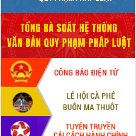
Viễn thông Việt Nam
Thứ trưởng Bộ Y tế làm việc với tỉnh Đắk Lắk về
phát triển nhân lực y tế cho trạm y tế cấp xã
Du lịch Đắk Lắk nâng tầm trải nghiệm du khách
thông qua Hệ thống cơ sở dữ liệu và Bản đồ số
Tập huấn ứng dụng trí tuệ nhân tạo (AI) trong
thương mại điện tử năm 2026
Đoàn đại biểu Quốc hội tỉnh Đắk Lắk trao đổi
thông tin trước Kỳ họp thứ nhất, Quốc hội khóa
XVI
Quyết liệt cải cách hành chính, khơi thông nguồn
lực phát triển
Nâng cao hiệu lực, hiệu quả HĐND tỉnh thông qua
hiện đại hóa hành chính
Xã Ea Phê gắn cải cách hành chính với chuyển đổi
số
Phó Chủ tịch Thường trực UBND tỉnh Hồ Thị
Nguyên Thảo làm việc tại Trung tâm Phục vụ hành
chính công xã Ea Phê
Xây dựng nền hành chính số đồng hành cùng nông