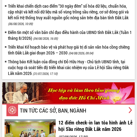
quyết nghị nhiều nội dung quan trọng
Triển khai chiến dịch cao điểm “30 ngày đêm” số hóa dữ liệu, chuẩn hóa,
cập nhật và kết nối dữ liệu mã số vùng trồng sầu riêng, cơ sở đóng gói và
Bí thư Tỉnh ủy Lương Nguyễn Minh Triết thăm,
kết nối Hệ thống truy xuất nguồn gốc nông sản trên địa bàn tỉnh Đắk Lắk
tặng quà người có công với cách mạng
(06/08/2026, 10:09)
Rà soát, hoàn thiện hệ thống thiết chế văn hóa,
Điểm tin một số văn bản chỉ đạo điều hành của UBND tỉnh Đắk Lắk (Tuần 1
thể thao đáp ứng yêu cầu phát triển mới
tháng 8/2026)
(04/08/2026, 16:05)
Thường trực HĐND tỉnh Đắk Lắk gặp mặt Đoàn
Triển khai Kế hoạch bảo vệ và phát huy giá trị di sản văn hóa cồng chiêng
chuyên gia y tế TP. Hồ Chí Minh
tỉnh Đắk Lắk giai đoạn 2026 – 2030
LIÊN KẾT
(04/08/2026, 09:04)
Lễ truy điệu và an táng hài cốt liệt sĩ tại Nghĩa
trang Liệt sĩ xã Sơn Hòa
Thông báo Kết luận của đồng chí Đỗ Hữu Huy - Chủ tịch UBND tỉnh, tại
cuộc họp rà soát tiến độ triển khai các nhiệm vụ của Lễ hội Sầu riêng Đắk
Bàn giải pháp tháo gỡ khó khăn trong xuất khẩu
Lắk năm 2026
(31/07/2026, 17:10)
sầu riêng và triển khai quy định EUDR
Thứ trưởng Bộ Nông nghiệp và Môi trường Nguyễn
Hoàng Hiệp khảo sát vùng trồng và doanh nghiệp
đóng gói sầu riêng tại Đắk Lắk
Trình diễn nghệ thuật chế biến các món ăn từ sầu
riêng
TIN TỨC CÁC SỞ, BAN, NGÀNH
Đắk Lắk công bố Quy hoạch và xúc tiến đầu tư
12 điểm check-in lan tỏa hình ảnh Lễ
tỉnh
hội Sầu riêng Đắk Lắk năm 2026
Ngành cá ngừ Đắk Lắk chủ động thích ứng để giữ
vững thị trường xuất khẩu
(07/08/2026, 17:30)