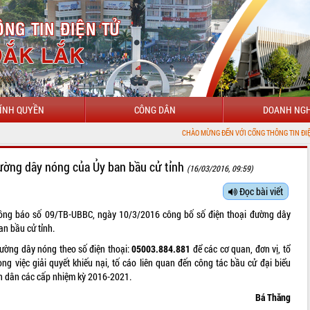
ÍNH QUYỀN
CÔNG DÂN
DOANH NGH
CHÀO MỪNG ĐẾN VỚI CỔNG THÔNG TIN ĐIỆN TỬ TỈNH
đường dây nóng của Ủy ban bầu cử tỉnh
(16/03/2016, 09:59)
Đọc bài viết
g báo số 09/TB-UBBC, ngày 10/3/2016 công bố số điện thoại đường dây
an bầu cử tỉnh.
ờng dây nóng theo số điện thoại:
05003.884.881
để các cơ quan, đơn vị, tổ
ong việc giải quyết khiếu nại, tố cáo liên quan đến công tác bầu cử đại biểu
n dân các cấp nhiệm kỳ 2016-2021.
Bá Thăng