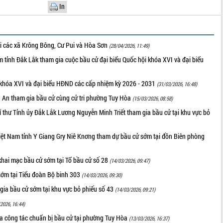
In
tri các xã Krông Bông, Cư Pui và Hòa Sơn
(28/04/2026, 11:49)
m tỉnh Đắk Lắk tham gia cuộc bầu cử đại biểu Quốc hội khóa XVI và đại biểu
i khóa XVI và đại biểu HĐND các cấp nhiệm kỳ 2026 - 2031
(31/03/2026, 16:48)
a An tham gia bầu cử cùng cử tri phường Tuy Hòa
(15/03/2026, 08:58)
 thư Tỉnh ủy Đắk Lắk Lương Nguyễn Minh Triết tham gia bầu cử tại khu vực bỏ
Việt Nam tỉnh Y Giang Gry Niê Knơng tham dự bầu cử sớm tại đồn Biên phòng
hai mạc bầu cử sớm tại Tổ bầu cử số 28
(14/03/2026, 09:47)
sớm tại Tiểu đoàn Bộ binh 303
(14/03/2026, 09:30)
 gia bầu cử sớm tại khu vực bỏ phiếu số 43
(14/03/2026, 09:21)
2026, 16:44)
ra công tác chuẩn bị bầu cử tại phường Tuy Hòa
(13/03/2026, 16:37)