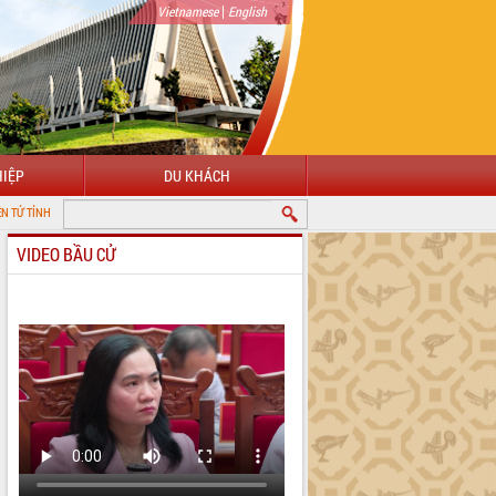
|
Vietnamese
English
IỆP
DU KHÁCH
 ĐẮK LẮK
VIDEO BẦU CỬ