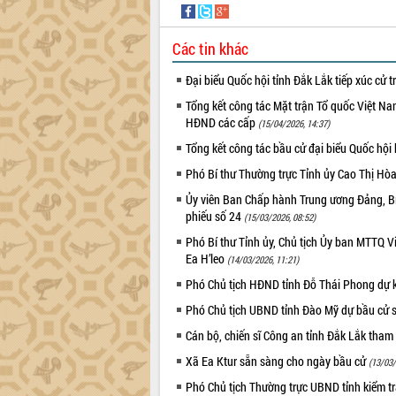
Các tin khác
Đại biểu Quốc hội tỉnh Đắk Lắk tiếp xúc cử 
Tổng kết công tác Mặt trận Tổ quốc Việt Na
HĐND các cấp
(15/04/2026, 14:37)
Tổng kết công tác bầu cử đại biểu Quốc hộ
Phó Bí thư Thường trực Tỉnh ủy Cao Thị Hò
Ủy viên Ban Chấp hành Trung ương Đảng, Bí
phiếu số 24
(15/03/2026, 08:52)
Phó Bí thư Tỉnh ủy, Chủ tịch Ủy ban MTTQ 
Ea H’leo
(14/03/2026, 11:21)
Phó Chủ tịch HĐND tỉnh Đỗ Thái Phong dự k
Phó Chủ tịch UBND tỉnh Đào Mỹ dự bầu cử 
Cán bộ, chiến sĩ Công an tỉnh Đắk Lắk tham
Xã Ea Ktur sẵn sàng cho ngày bầu cử
(13/03/
Phó Chủ tịch Thường trực UBND tỉnh kiểm t