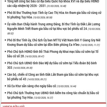
Tổng kết công tác bầu cử đại biểu Quốc hội khóa XVI và đại biểu HĐND
các cấp nhiệm kỳ 2026 - 2031
(31/03/2026, 16:48)
Phó Bí thư Thường trực Tỉnh ủy Cao Thị Hòa An tham gia bầu cử cùng cử
tri phường Tuy Hòa
(15/03/2026, 08:58)
Ủy viên Ban Chấp hành Trung ương Đảng, Bí thư Tỉnh ủy Đắk Lắk Lương
Nguyễn Minh Triết tham gia bầu cử tại khu vực bỏ phiếu số 24
(15/03/2026,
08:52)
Phó Bí thư Tỉnh ủy, Chủ tịch Ủy ban MTTQ Việt Nam tỉnh Y Giang Gry Niê
Knơng tham dự bầu cử sớm tại đồn Biên phòng Ea H’leo
(14/03/2026, 11:21)
Phó Chủ tịch HĐND tỉnh Đỗ Thái Phong dự khai mạc bầu cử sớm tại Tổ
bầu cử số 28
(14/03/2026, 09:47)
Phó Chủ tịch UBND tỉnh Đào Mỹ dự bầu cử sớm tại Tiểu đoàn Bộ binh
303
(14/03/2026, 09:30)
Cán bộ, chiến sĩ Công an tỉnh Đắk Lắk tham gia bầu cử sớm tại khu vực
bỏ phiếu số 43
(14/03/2026, 09:21)
Xã Ea Ktur sẵn sàng cho ngày bầu cử
(13/03/2026, 16:44)
Phó Chủ tịch Thường trực UBND tỉnh kiểm tra công tác chuẩn bị bầu cử
tại phường Tuy Hòa
(13/03/2026, 16:37)