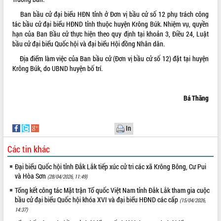
Ban bầu cử đại biểu HĐN tỉnh ở Đơn vị bầu cử số 12 phụ trách công
tác bầu cử đại biểu HĐND tỉnh thuộc huyện Krông Búk. Nhiệm vụ, quyền
hạn của Ban Bầu cử thực hiện theo quy định tại khoản 3, Điều 24, Luật
bầu cử đại biểu Quốc hội và đại biểu Hội đồng Nhân dân.
Địa điểm làm việc của Ban bầu cử (Đơn vị bầu cử số 12) đặt tại huyện
Krông Búk, do UBND huyện bố trí.
Bá Thăng
In
Các tin khác
Đại biểu Quốc hội tỉnh Đắk Lắk tiếp xúc cử tri các xã Krông Bông, Cư Pui
và Hòa Sơn
(28/04/2026, 11:49)
Tổng kết công tác Mặt trận Tổ quốc Việt Nam tỉnh Đắk Lắk tham gia cuộc
bầu cử đại biểu Quốc hội khóa XVI và đại biểu HĐND các cấp
(15/04/2026,
14:37)