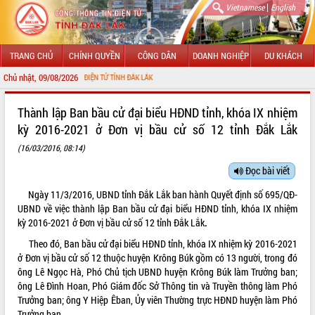
|
Vietnamese
English
TRANG CHỦ
CHÍNH QUYỀN
CÔNG DÂN
DOANH NGHIỆP
DU KHÁCH
Chủ nhật, 09/08/2026
CỔNG THÔNG TIN ĐIỆN TỬ TỈNH ĐẮK LẮK
Thành lập Ban bầu cử đại biểu HĐND tỉnh, khóa IX nhiệm
kỳ 2016-2021 ở Đơn vị bầu cử số 12 tỉnh Đắk Lắk
(16/03/2016, 08:14)
Đọc bài viết
Ngày 11/3/2016, UBND tỉnh Đắk Lắk ban hành Quyết định số 695/QĐ-
UBND về việc thành lập Ban bầu cử đại biểu HĐND tỉnh, khóa IX nhiệm
kỳ 2016-2021 ở Đơn vị bầu cử số 12 tỉnh Đắk Lắk
.
Theo đó, Ban bầu cử đại biểu HĐND tỉnh, khóa IX nhiệm kỳ 2016-2021
ở Đơn vị bầu cử số 12 thuộc huyện Krông Búk gồm có 13 người, trong đó
ông Lê Ngọc Hà, Phó Chủ tịch UBND huyện Krông Búk làm Trưởng ban;
ông Lê Đình Hoan, Phó Giám đốc Sở Thông tin và Truyền thông làm Phó
Trưởng ban; ông Y Hiệp Êban, Ủy viên Thường trực HĐND huyện làm Phó
Trưởng ban.