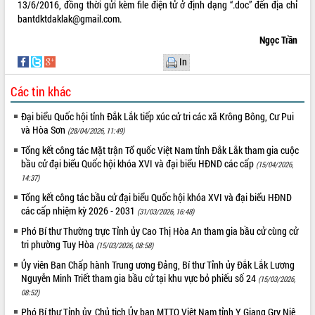
13/6/2016, đồng thời gửi kèm file điện tử ở định dạng “.doc” đến địa chỉ
bantdktdaklak@gmail.com.
Ngọc Trần
In
Các tin khác
Đại biểu Quốc hội tỉnh Đắk Lắk tiếp xúc cử tri các xã Krông Bông, Cư Pui
và Hòa Sơn
(28/04/2026, 11:49)
Tổng kết công tác Mặt trận Tổ quốc Việt Nam tỉnh Đắk Lắk tham gia cuộc
bầu cử đại biểu Quốc hội khóa XVI và đại biểu HĐND các cấp
(15/04/2026,
14:37)
Tổng kết công tác bầu cử đại biểu Quốc hội khóa XVI và đại biểu HĐND
các cấp nhiệm kỳ 2026 - 2031
(31/03/2026, 16:48)
Phó Bí thư Thường trực Tỉnh ủy Cao Thị Hòa An tham gia bầu cử cùng cử
tri phường Tuy Hòa
(15/03/2026, 08:58)
Ủy viên Ban Chấp hành Trung ương Đảng, Bí thư Tỉnh ủy Đắk Lắk Lương
Nguyễn Minh Triết tham gia bầu cử tại khu vực bỏ phiếu số 24
(15/03/2026,
08:52)
Phó Bí thư Tỉnh ủy, Chủ tịch Ủy ban MTTQ Việt Nam tỉnh Y Giang Gry Niê