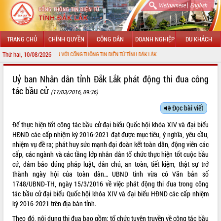
|
Vietnamese
English
TRANG CHỦ
CHÍNH QUYỀN
CÔNG DÂN
DOANH NGHIỆP
DU KHÁCH
Thứ hai, 10/08/2026
CHÀO MỪNG ĐẾN VỚI CỔNG THÔNG TIN ĐIỆN TỬ TỈNH ĐẮK LẮK
Uỷ ban Nhân dân tỉnh Đắk Lắk phát động thi đua công
tác bầu cử
(17/03/2016, 09:36)
Đọc bài viết
Để thực hiện tốt công tác bầu cử đại biểu Quốc hội khóa XIV và đại biểu
HĐND các cấp nhiệm kỳ 2016-2021 đạt được mục tiêu, ý nghĩa, yêu cầu,
nhiệm vụ đề ra; phát huy sức mạnh đại đoàn kết toàn dân, động viên các
cấp, các ngành và các tầng lớp nhân dân tổ chức thực hiện tốt cuộc bầu
cử, đảm bảo đúng pháp luật, dân chủ, an toàn, tiết kiệm, thật sự trở
thành ngày hội của toàn dân… UBND tỉnh vừa có Văn bản số
1748/UBND-TH, ngày 15/3/2016 về việc phát động thi đua trong công
tác bầu cử đại biểu Quốc hội khóa XIV và đại biểu HĐND các cấp nhiệm
kỳ 2016-2021 trên địa bàn tỉnh.
Theo đó, nội dung thi đua bao gồm: tổ chức tuyên truyền về công tác bầu