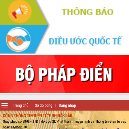
Toggle
Trang chủ
Sơ đồ cổng
Đăng nhập
navigation
CỔNG THÔNG TIN ĐIỆN TỬ TỈNH ĐẮK LẮK
Giấy phép số 99/GP-TTĐT do Cục QL Phát thanh Truyền hình và Thông tin Điện tử cấp
ngày 14/05/2010