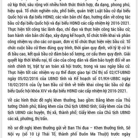
cử kịp thời, sâu rộng với nhiều hình thức thích hợp, đa dạng, phong phú,
hiệu quả. Tổ chức nghiên cứu, phổ biến, quán triệt Luật bầu cử đại biểu
Quốc hội và đại biểu HĐND, các văn bản chỉ đạo, hướng dẫn về công tác
bầu cử đại biểu Quốc hội và đại biểu HĐND các cấp nhiệm kỳ 2016-2021.
Thực hiện tốt công tác lãnh đạo, chỉ đạo và thực hiện công tác bầu cử;
ban hành văn bản chỉ đạo, xây dựng kế hoạch, tổ chức triển khai và phân
công nhiệm vụ cho các cơ quan, đơn vị tổ chức thực hiện việc bầu cử. Tổ
chức cuộc bầu cử theo đúng quy trình, thời gian quy định, với tỷ lệ cử tri
đi bầu cao, kết quả bầu cử đảm bảo số lượng, cơ cấu theo quy định. Giải
quyết kịp thời khiếu nại, tố cáo của công dân và đảm bảo tuyệt đối về an
ninh chính trị, trật tự an toàn xã hội trước, trong và sau ngày bầu cử.
Thực hiện tốt các nhiệm vụ cụ thể được giao tại Chỉ thị số 02/CT-UBND
ngày 05/02/2016 của UBND tỉnh và Kế hoạch số 01/KH-UBBC ngày
18/02/2016 của Ủy ban Bầu cử tỉnh về triển khai công tác bầu cử đại
biểu Quốc hội khóa XIV và đại biểu HĐND các cấp nhiệm kỳ 2016-2021.
Về các hình thức đề nghị khen thưởng, bao gồm: Bằng khen của Thủ
tướng Chính phủ; Bằng khen của Chủ tịch UBND tỉnh; Giấy khen của Chủ
tịch UBND các huyện, thị xã, thành phố; Giấy khen của Chủ tịch UBND
các xã, phường, thị trấn.
Hồ sơ đề nghị khen thưởng gửi về Ban Thi đua – Khen thưởng tỉnh, Sở
Nội vụ (số 10 Lý Thái Tổ, thành phố Buôn Ma Thuột) trước ngày