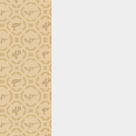
tầng kỹ thuật Cụm công nghiệp Tân
Tiến
Gặp mặt các cơ quan báo chí nhân Kỷ
niệm 101 năm Ngày Báo chí Cách
mạng Việt Nam
Đắk Lắk sơ kết 4 năm triển khai thực
hiện Đề án 06 của Chính phủ
Họp báo thông tin về Hội nghị Công bố
Quy hoạch và Xúc tiến đầu tư tỉnh Đắk
Lắk
Khơi thông điểm nghẽn, đẩy nhanh
giải ngân vốn khắc phục thiên tai
HĐND tỉnh thông qua điều chỉnh Quy
hoạch tỉnh thời kỳ 2021-2030
Hội thảo góp ý hồ sơ điều chỉnh quy
hoạch tỉnh Đắk Lắk thời kỳ 2021-2030,
tầm nhìn đến năm 2050
Nâng cao hiệu quả hoạt động của các
doanh nghiệp nhà nước
Hội nghị triển khai kết nối mạng