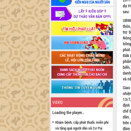
dự H
sau:
UBND
thôn
trợ 
Nông
trồng
phát
Đắk 
phẩm
biến
danh
và nâ
Giao
nhiệ
13/7
VIDEO
định
chế 
Loading the player...
dân,
Khám bệnh, cấp phát thuốc miễn phí
trên 
và tặng quà người dân xã Cư Pui
đảm 