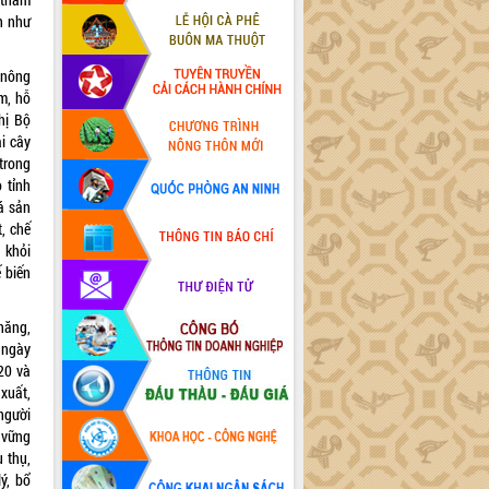
n như
 nông
m, hỗ
hị Bộ
i cây
 trong
 tỉnh
á sản
, chế
 khỏi
 biến
năng,
 ngày
20 và
xuất,
người
 vững
u thụ,
ý, bổ