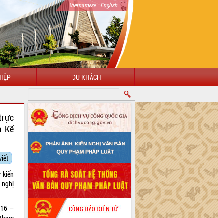
|
Vietnamese
English
IỆP
DU KHÁCH
trực
à Kế
viết
 kiến
 nghị
016 –
 tham