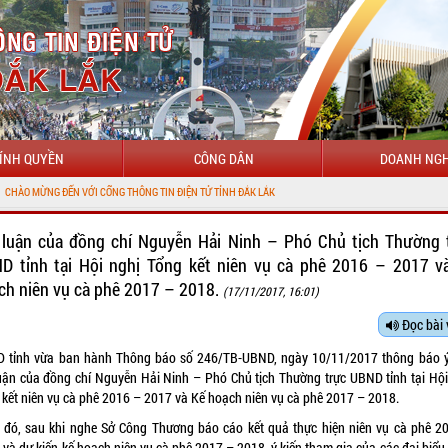
ÍNH QUYỀN
CÔNG DÂN
DOANH NGH
G ĐẾN VỚI CỔNG THÔNG TIN ĐIỆN TỬ TỈNH ĐẮK LẮK
 luận của đồng chí Nguyễn Hải Ninh – Phó Chủ tịch Thường 
D tỉnh tại Hội nghị Tổng kết niên vụ cà phê 2016 – 2017 v
ch niên vụ cà phê 2017 – 2018.
(17/11/2017, 16:01)
Đọc bài 
 tỉnh vừa ban hành Thông báo số 246/TB-UBND, ngày 10/11/2017 thông báo ý
luận của đồng chí Nguyễn Hải Ninh – Phó Chủ tịch Thường trực UBND tỉnh tại Hội
 kết niên vụ cà phê 2016 – 2017 và Kế hoạch niên vụ cà phê 2017 – 2018.
 đó, sau khi nghe Sở Công Thương báo cáo kết quả thực hiện niên vụ cà phê 2
 và dự kiến kế hoạch niên vụ cà phê 2017 – 2018, ý kiến tham gia của các đại biểu