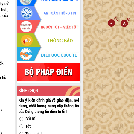
ký sử
 hơn;
hê của
ắk
à hồ
BÌNH CHỌN
Xin ý kiến đánh giá về giao diện, nội
dung, chất lượng cung cấp thông tin
25
của Cổng thông tin điện tử tỉnh
Rất tốt
Tốt
uy
Trung bình