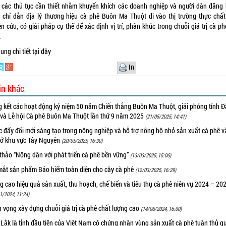
 các thủ tục cần thiết nhằm khuyến khích các doanh nghiệp và người dân đăng 
 chỉ dẫn địa lý thương hiệu cà phê Buôn Ma Thuột đi vào thị trường thực chất
n cứu, có giải pháp cụ thể để xác định vị trí, phân khúc trong chuỗi giá trị cà p
…
ung chi tiết t
ại đây
In
in khác
g kết các hoạt động kỷ niệm 50 năm Chiến thắng Buôn Ma Thuột, giải phóng tỉnh Đ
 và Lễ hội Cà phê Buôn Ma Thuột lần thứ 9 năm 2025
(21/05/2025, 14:41)
 đẩy đổi mới sáng tạo trong nông nghiệp và hỗ trợ nông hộ nhỏ sản xuất cà phê v
u ở khu vực Tây Nguyên
(20/05/2025, 16:30)
thảo “Nông dân với phát triển cà phê bền vững”
(13/03/2025, 15:06)
ắt sản phẩm Bảo hiểm toàn diện cho cây cà phê
(12/03/2025, 16:29)
 cao hiệu quả sản xuất, thu hoạch, chế biến và tiêu thụ cà phê niên vụ 2024 – 20
1/2024, 11:24)
n vọng xây dựng chuỗi giá trị cà phê chất lượng cao
(14/06/2024, 16:00)
Lắk là tỉnh đầu tiên của Việt Nam có chứng nhận vùng sản xuất cà phê tuân thủ q