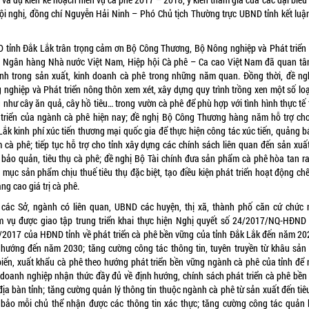
ội nghị, đồng chí Nguyễn Hải Ninh – Phó Chủ tịch Thường trực UBND tỉnh kết luậ
 tỉnh Đắk Lắk trân trọng cảm ơn Bộ Công Thương, Bộ Nông nghiệp và Phát triển
, Ngân hàng Nhà nước Việt Nam, Hiệp hội Cà phê – Ca cao Việt Nam đã quan tâ
tỉnh trong sản xuất, kinh doanh cà phê trong những năm quan. Đồng thời, đề ng
 nghiệp và Phát triển nông thôn xem xét, xây dựng quy trình trồng xen một số loạ
 như cây ăn quả, cây hồ tiêu… trong vườn cà phê để phù hợp với tình hình thực tế
 triển của ngành cà phê hiện nay; đề nghị Bộ Công Thương hàng năm hỗ trợ cho
Lắk kinh phí xúc tiến thương mại quốc gia để thực hiện công tác xúc tiến, quảng b
 cà phê; tiếp tục hỗ trợ cho tỉnh xây dựng các chính sách liên quan đến sản xuất
, bảo quản, tiêu thụ cà phê; đề nghị Bộ Tài chính đưa sản phẩm cà phê hòa tan ra
 mục sản phẩm chịu thuế tiêu thụ đặc biệt, tạo điều kiện phát triển hoạt động chế
ng cao giá trị cà phê.
 các Sở, ngành có liên quan, UBND các huyện, thị xã, thành phố căn cứ chức 
m vụ được giao tập trung triển khai thực hiện Nghị quyết số 24/2017/NQ-HĐND
/2017 của HĐND tỉnh về phát triển cà phê bền vững của tỉnh Đắk Lắk đến năm 20
 hướng đến năm 2030; tăng cường công tác thông tin, tuyên truyền từ khâu sản 
biến, xuất khẩu cà phê theo hướng phát triển bền vững ngành cà phê của tỉnh để 
 doanh nghiệp nhận thức đầy đủ về định hướng, chính sách phát triển cà phê bền
địa bàn tỉnh; tăng cường quản lý thông tin thuộc ngành cà phê từ sản xuất đến tiê
bảo mỗi chủ thể nhận được các thông tin xác thực; tăng cường công tác quản l