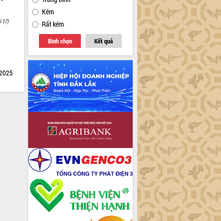
Kém
5:17)
Rất kém
Bình chọn
Kết quả
 2025