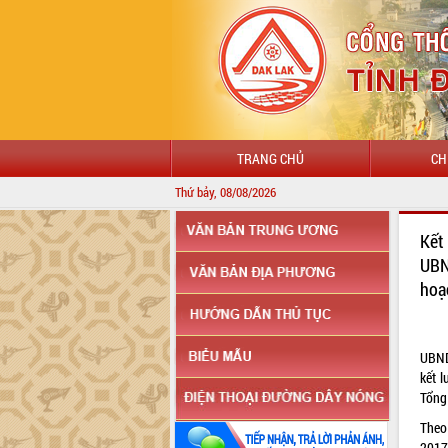
TRANG CHỦ
CH
Thứ bảy, 08/08/2026
CHÀO MỪN
Kết
UBN
hoạ
UBND
kết 
Tổng
Theo
2017