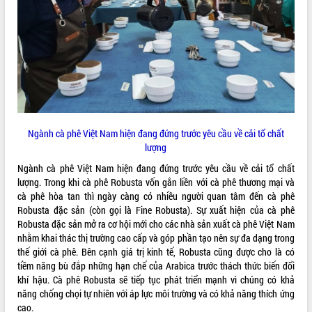
tầng kỹ thuật Cụm công nghiệp Tân
Tiến
Gặp mặt các cơ quan báo chí nhân Kỷ
niệm 101 năm Ngày Báo chí Cách
mạng Việt Nam
Đắk Lắk sơ kết 4 năm triển khai thực
hiện Đề án 06 của Chính phủ
Họp báo thông tin về Hội nghị Công bố
Ngành cà phê Việt Nam hiện đang đứng trước yêu cầu về cải tổ chất
Quy hoạch và Xúc tiến đầu tư tỉnh Đắk
lượng
Lắk
Khơi thông điểm nghẽn, đẩy nhanh
Ngành cà phê Việt Nam hiện đang đứng trước yêu cầu về cải tổ chất
giải ngân vốn khắc phục thiên tai
lượng. Trong khi cà phê Robusta vốn gắn liền với cà phê thương mại và
cà phê hòa tan thì ngày càng có nhiều người quan tâm đến cà phê
HĐND tỉnh thông qua điều chỉnh Quy
Robusta đặc sản (còn gọi là Fine Robusta). Sự xuất hiện của cà phê
hoạch tỉnh thời kỳ 2021-2030
Robusta đặc sản mở ra cơ hội mới cho các nhà sản xuất cà phê Việt Nam
Hội thảo góp ý hồ sơ điều chỉnh quy
nhằm khai thác thị trường cao cấp và góp phần tạo nên sự đa dạng trong
hoạch tỉnh Đắk Lắk thời kỳ 2021-2030,
thế giới cà phê. Bên cạnh giá trị kinh tế, Robusta cũng được cho là có
tầm nhìn đến năm 2050
tiềm năng bù đắp những hạn chế của Arabica trước thách thức biến đổi
Nâng cao hiệu quả hoạt động của các
khí hậu. Cà phê Robusta sẽ tiếp tục phát triển mạnh vì chúng có khả
doanh nghiệp nhà nước
năng chống chọi tự nhiên với áp lực môi trường và có khả năng thích ứng
Hội nghị triển khai kết nối mạng
cao.