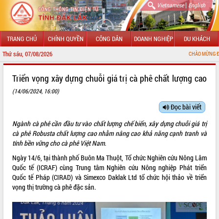
|
Vietnamese
English
TRANG CHỦ
CHÍNH QUYỀN
CÔNG DÂN
DOANH NGHIỆP
DU KHÁCH
Thứ sáu, 07/08/2026
CHÀO MỪNG ĐẾN VỚI CỔNG TH
Triển vọng xây dựng chuỗi giá trị cà phê chất lượng cao
(14/06/2024, 16:00)
Đọc bài viết
Ngành cà phê cần đầu tư vào chất lượng chế biến, xây dựng chuỗi giá trị
cà phê Robusta chất lượng cao nhằm nâng cao khả năng cạnh tranh và
tính bền vững cho cà phê Việt Nam.
Ngày 14/6, tại thành phố Buôn Ma Thuột, Tổ chức Nghiên cứu Nông Lâm
Quốc tế (ICRAF) cùng Trung tâm Nghiên cứu Nông nghiệp Phát triển
Quốc tế Pháp (CIRAD) và Simexco Daklak Ltd tổ chức hội thảo về triển
vọng thị trường cà phê đặc sản.