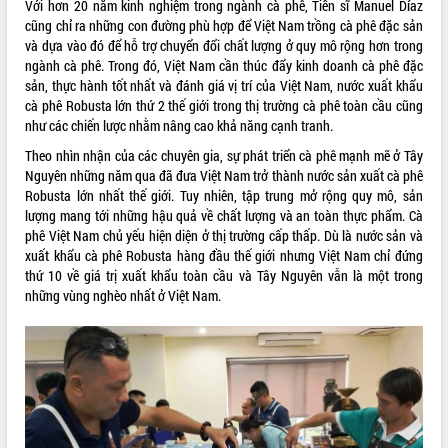
tại Nghĩa trang Liệt sĩ xã Sơn Hòa
Với hơn 20 năm kinh nghiệm trong ngành cà phê, Tiến sĩ Manuel Díaz
THỐNG KÊ TRUY CẬP
cũng chỉ ra những con đường phù hợp để Việt Nam trồng cà phê đặc sản
Bàn giải pháp tháo gỡ khó khăn trong
và dựa vào đó để hỗ trợ chuyển đổi chất lượng ở quy mô rộng hơn trong
xuất khẩu sầu riêng và triển khai quy
Hôm nay:
13523
ngành cà phê. Trong đó, Việt Nam cần thúc đẩy kinh doanh cà phê đặc
định EUDR
Tất cả:
66026263
sản, thực hành tốt nhất và đánh giá vị trí của Việt Nam, nước xuất khẩu
Thứ trưởng Bộ Nông nghiệp và Môi
cà phê Robusta lớn thứ 2 thế giới trong thị trường cà phê toàn cầu cũng
trường Nguyễn Hoàng Hiệp khảo sát
như các chiến lược nhằm nâng cao khả năng cạnh tranh.
vùng trồng và doanh nghiệp đóng gói
sầu riêng tại Đắk Lắk
Theo nhìn nhận của các chuyên gia, sự phát triển cà phê mạnh mẽ ở Tây
Nguyên những năm qua đã đưa Việt Nam trở thành nước sản xuất cà phê
Trình diễn nghệ thuật chế biến các
Robusta lớn nhất thế giới. Tuy nhiên, tập trung mở rộng quy mô, sản
món ăn từ sầu riêng
lượng mang tới những hậu quả về chất lượng và an toàn thực phẩm. Cà
Đắk Lắk công bố Quy hoạch và xúc
phê Việt Nam chủ yếu hiện diện ở thị trường cấp thấp. Dù là nước sản và
tiến đầu tư tỉnh
xuất khẩu cà phê Robusta hàng đầu thế giới nhưng Việt Nam chỉ đứng
Ngành cá ngừ Đắk Lắk chủ động thích
thứ 10 về giá trị xuất khẩu toàn cầu và Tây Nguyên vẫn là một trong
ứng để giữ vững thị trường xuất khẩu
những vùng nghèo nhất ở Việt Nam.
Diễn đàn Kinh tế tư nhân Việt Nam đột
phá cơ chế - Hợp tác công tư
Đề án 06 tạo bước ngoặt đột phá trong
cải cách hành chính tỉnh Đắk Lắk
Kết nối tour, đẩy mạnh chuyển đổi số
để phát triển du lịch Đắk Lắk
Khởi động Dự án Đầu tư xây dựng hạ