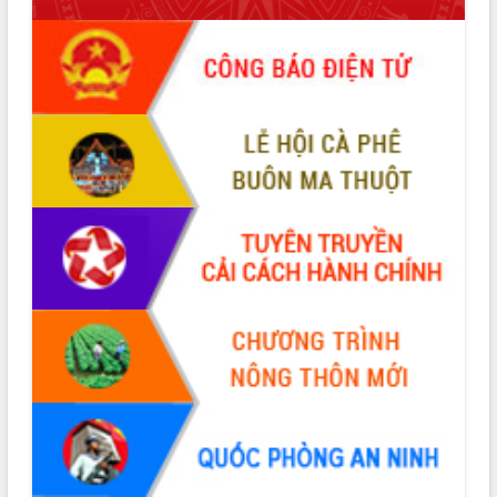
giải phóng mặt bằng Tuyến đường bộ
ven biển
Đắk Lắk nỗ lực thúc đẩy tăng trưởng
kinh tế từ 10% trở lên trong Quý
II/2026
Đắk Lắk ký kết thỏa thuận hợp tác về
chuyển đổi số giai đoạn 2026 – 2030
với Tập đoàn Bưu chính Viễn thông
Việt Nam
Thứ trưởng Bộ Y tế làm việc với tỉnh
Đắk Lắk về phát triển nhân lực y tế
cho trạm y tế cấp xã
Du lịch Đắk Lắk nâng tầm trải nghiệm
du khách thông qua Hệ thống cơ sở dữ
liệu và Bản đồ số
Tập huấn ứng dụng trí tuệ nhân tạo (AI)
trong thương mại điện tử năm 2026
Đoàn đại biểu Quốc hội tỉnh Đắk Lắk
trao đổi thông tin trước Kỳ họp thứ
nhất, Quốc hội khóa XVI
Quyết liệt cải cách hành chính, khơi