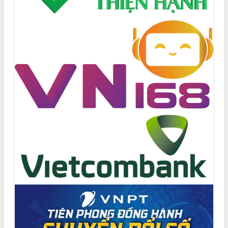
tỉnh Đắk Lắk thông qua các nghị quyết
quan trọng
Thống nhất danh sách giới thiệu ứng
cử đại biểu Quốc hội khoá XVI và đại
biểu HĐND tỉnh Đắk Lắk, nhiệm kỳ
2026-2031
Phát động hai phong trào thi đua quan
trọng trong kỷ nguyên mới
Hội nghị lần thứ tư Ban Chỉ đạo công
tác bầu cử tỉnh Đắk Lắk
Hội nghị Báo cáo viên Trung ương
tháng 01/2026
Phó Thủ tướng Hồ Quốc Dũng đánh giá
cao kết quả Chiến dịch Quang Trung
tại Đắk Lắk
Hội nghị Ban Chấp hành Đảng bộ tỉnh
Đắk Lắk lần thứ 2 (mở rộng)
Tập trung giải phóng mặt bằng, đẩy
nhanh tiến độ Tuyến đường bộ ven
biển
Gỡ khó, khởi công xây dựng, sửa chữa