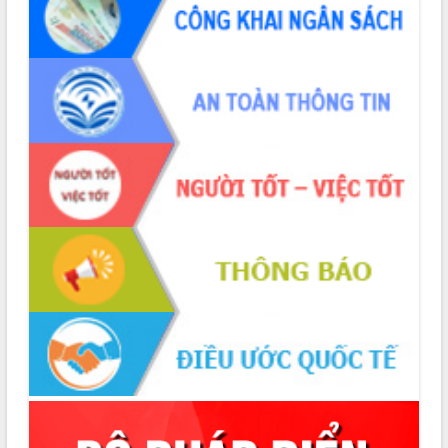
trong hành trình chuyển đổi số tại Đắk
Lắk
Đắk Lắk nâng cao hiệu quả công tác
Đảng từ Sổ tay đảng viên điện tử
Đắk Lắk đẩy mạnh nuôi biển công
nghệ, hướng tới phát triển thủy sản
bền vững
Tập huấn nâng cao năng lực triển khai
chuyển đổi số cho cán bộ, công chức
cấp xã
Đắk Lắk phát động hưởng ứng Ngày
Quyền của người tiêu dùng Việt Nam
2026
Đẩy mạnh cải cách hành chính, quyết
tâm đạt được mục tiêu tăng trưởng
hai con số trong năm 2026
Tổ chức trang trọng Lễ hội Đền thờ
Lương Văn Chánh năm 2026
Phó Bí thư Tỉnh ủy Đắk Lắk Đỗ Hữu
Huy giữ chức Bí thư Đảng ủy Ủy Ban
Nhân dân tỉnh