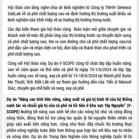
truyền số liệu chuyên dùng phục vụ cơ
Hội thảo còn lắng nghe chia sẻ kinh nghiệm từ Công ty TNHH Simexco
quan Đảng, Nhà nước
DakLak về cà phê chất lượng cao và định hướng thị trường xuất khẩu và
Lễ phát động chuỗi hoạt động chung
kinh nghiệm của Vĩnh Hiệp về xu hướng thị trường trong nước.
tay làm sạch môi trường
Các đại biểu tham gia hội thảo cũng thảo luận mở giữa chuyên gia và
Xã Ea Kar bước chuyển mình trong
khách mời về mức độ phản ứng của thị trường trước sự chuyển dịch sang
công tác cải cách hành chính mô hình
cà phê chất lượng cao, tìm ra con đường cho cà phê chất lượng cao/cà
mới
phê đặc sản và nhận diện cơ hội, đòn bẩy và thách thức cho phát triển cà
UBND tỉnh họp báo định kỳ tháng 4
phê chất lượng cao.
năm 2026
Cùng với Hội thảo này, Dự án V-SCOPE cũng tổ chức lớp tập huấn nâng
Hội thảo khoa học “Giải pháp thúc đẩy
cao về cảm quan và thử nếm cà phê từ ngày 10-1/6/2024 và lớp tập
phát triển nền kinh tế xanh tại tỉnh
huấn nâng cao về rang, xay cà phê từ 15-18/6/2024 tại thành phố Buôn
Đắk Lắk”
Ma Thuột, tỉnh Đắk Lắk với sự tham gia hướng dẫn của Tiến sĩ Manuel
Tăng cường giám sát, đôn đốc thực
Díaz, chuyên gia chế biến và rang, xay cà phê.
hiện nhiệm vụ quản lý tài sản công
hàng tuần
Dự án “Nâng cao tính bền vững, năng suất và giá trị kinh tế của hệ thống
canh tác và chuỗi giá trị của cà phê và hồ tiêu ở khu vực Tây Nguyên” (V-
Tháo gỡ những vướng mắc, đẩy mạnh
SCOPE) h
ướng tới nâng cao sinh kế cho các nông hộ nhỏ và cộng đồng
công tác cải cách thủ tục hành chính
nông thôn, đồng thời hỗ trợ công tác quản lý tài nguyên thiên nhiên và
tại Trung tâm Phục vụ hành chính
giúp sản xuất bền vững hơn, cũng như thúc đẩy chuỗi thị trường thực
công tỉnh
phẩm nông nghiệp toàn diện hơn thông qua hợp tác với khu vực tư nhân
Đắk Lắk: Tôn vinh 46 giải pháp tại Hội
và nông dân. Dự án do Trung tâm Nghiên cứu Nông nghiệp Quốc tế Úc
thi Sáng tạo Kỹ thuật 2024 - 2025