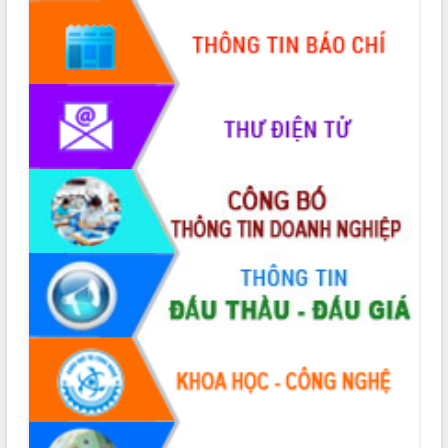
thông nguồn lực phát triển
Nâng cao hiệu lực, hiệu quả HĐND
tỉnh thông qua hiện đại hóa hành chính
Xã Ea Phê gắn cải cách hành chính với
chuyển đổi số
Phó Chủ tịch Thường trực UBND tỉnh
Hồ Thị Nguyên Thảo làm việc tại Trung
tâm Phục vụ hành chính công xã Ea
Phê
Xây dựng nền hành chính số đồng
hành cùng nông dân dân, doanh nghiệp
Giai đoạn 2026-2030, Đắk Lắk phấn
đấu có 77% xã đạt chuẩn nông thôn
mới
Chuyển đổi số 'mở đường' cho nông
nghiệp Đắk Lắk tăng trưởng bứt phá
Triển khai đồng bộ đo đạc, lập hồ sơ
địa chính, hoàn thiện cơ sở dữ liệu đất
đai
Ứng dụng sinh trắc học - Bước tiến