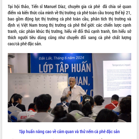
Hội nghị UBND tỉnh Đắk Lắk thường kỳ
Tại hội thảo, Tiến sĩ Manuel Díaz, chuyên gia cà phê đã chia sẻ quan
tháng 7/2026
điểm và kiến ​​thức của mình về thị trường cà phê toàn cầu trong thế kỷ 21,
bao gồm động lực thị trường cà phê toàn cầu, phân tích thị trường và
Lễ truy tặng danh hiệu “Bà Mẹ Việt
định vị Việt Nam trong thị trường cà phê thế giới: các chiến lược cạnh
Nam Anh hùng” và trao Huân chương
tranh, các phân khúc thị trường, hiểu về đối thủ cạnh tranh, tìm hiểu sở
Lao động
thích người tiêu dùng cũng như chuyển đổi sang cà phê chất lượng
UBND tỉnh Đắk Lắk triển khai nhiệm
cao/cà phê đặc sản.
vụ 6 tháng cuối năm 2026
ALBUM ẢNH
Kỳ họp thứ Hai, Hội đồng nhân dân
tỉnh khóa XI quyết nghị nhiều nội dung
quan trọng
Bí thư Tỉnh ủy Lương Nguyễn Minh
Triết thăm, tặng quà người có công với
cách mạng
Rà soát, hoàn thiện hệ thống thiết chế
văn hóa, thể thao đáp ứng yêu cầu
phát triển mới
Thường trực HĐND tỉnh Đắk Lắk gặp
LIÊN KẾT WEB
mặt Đoàn chuyên gia y tế TP. Hồ Chí
Minh
Tập huấn nâng cao về cảm quan và thử nếm cà phê đặc sản
Lễ truy điệu và an táng hài cốt liệt sĩ