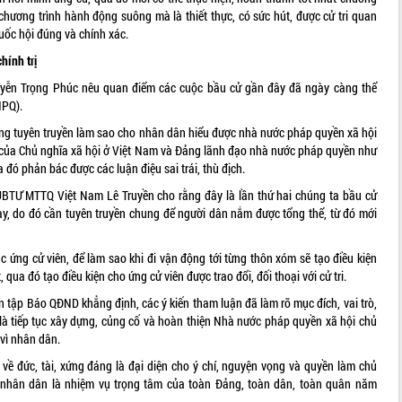
chương trình hành động suông mà là thiết thực, có sức hút, được cử tri quan
uốc hội đúng và chính xác.
hính trị
uyễn Trọng Phúc nêu quan điểm các cuộc bầu cử gần đây đã ngày càng thể
NPQ).
rung tuyên truyền làm sao cho nhân dân hiểu được nhà nước pháp quyền xã hội
ng của Chủ nghĩa xã hội ở Việt Nam và Đảng lãnh đạo nhà nước pháp quyền như
đó phản bác được các luận điệu sai trái, thù địch.
BTƯ MTTQ Việt Nam Lê Truyền cho rằng đây là lần thứ hai chúng ta bầu cử
 do đó cần tuyên truyền chung để người dân nắm được tổng thể, từ đó mới
c ứng cử viên, để làm sao khi đi vận động tới từng thôn xóm sẽ tạo điều kiện
 qua đó tạo điều kiện cho ứng cử viên được trao đổi, đối thoại với cử tri.
tập Báo QĐND khẳng định, các ý kiến tham luận đã làm rõ mục đích, vai trò,
 là tiếp tục xây dựng, củng cố và hoàn thiện Nhà nước pháp quyền xã hội chủ
vì nhân dân.
 về đức, tài, xứng đáng là đại diện cho ý chí, nguyện vọng và quyền làm chủ
 nhân dân là nhiệm vụ trọng tâm của toàn Đảng, toàn dân, toàn quân năm