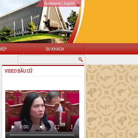
|
Vietnamese
English
IỆP
DU KHÁCH
VIDEO BẦU CỬ