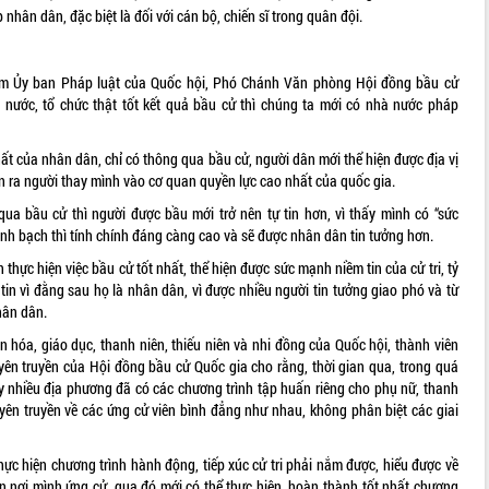
nhân dân, đặc biệt là đối với cán bộ, chiến sĩ trong quân đội.
m Ủy ban Pháp luật của Quốc hội, Phó Chánh Văn phòng Hội đồng bầu cử
 nước, tổ chức thật tốt kết quả bầu cử thì chúng ta mới có nhà nước pháp
hất của nhân dân, chỉ có thông qua bầu cử, người dân mới thể hiện được địa vị
n ra người thay mình vào cơ quan quyền lực cao nhất của quốc gia.
ua bầu cử thì người được bầu mới trở nên tự tin hơn, vì thấy mình có “sức
nh bạch thì tính chính đáng càng cao và sẽ được nhân dân tin tưởng hơn.
thực hiện việc bầu cử tốt nhất, thể hiện được sức mạnh niềm tin của cử tri, tỷ
tin vì đằng sau họ là nhân dân, vì được nhiều người tin tưởng giao phó và từ
hân dân.
hóa, giáo dục, thanh niên, thiếu niên và nhi đồng của Quốc hội, thành viên
uyên truyền của Hội đồng bầu cử Quốc gia cho rằng, thời gian qua, trong quá
hấy nhiều địa phương đã có các chương trình tập huấn riêng cho phụ nữ, thanh
 tuyên truyền về các ứng cử viên bình đẳng như nhau, không phân biệt các giai
hực hiện chương trình hành động, tiếp xúc cử tri phải nắm được, hiểu được về
 bàn nơi mình ứng cử, qua đó mới có thể thực hiện, hoàn thành tốt nhất chương