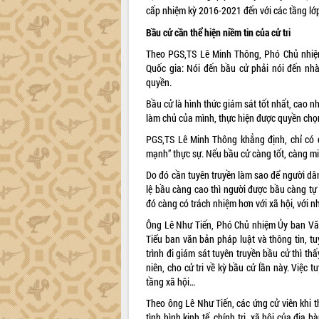
cấp nhiệm kỳ 2016-2021 đến với các tầng lớp 
Bầu cử cần thể hiện niềm tin của cử tri
Theo PGS,TS Lê Minh Thông, Phó Chủ nhiệ
Quốc gia: Nói đến bầu cử phải nói đến nhà
quyền.
Bầu cử là hình thức giám sát tốt nhất, cao n
làm chủ của mình, thực hiện được quyền chọ
PGS,TS Lê Minh Thông khẳng định, chỉ có q
mạnh” thực sự. Nếu bầu cử càng tốt, càng mi
Do đó cần tuyên truyền làm sao để người dân 
lệ bầu càng cao thì người được bầu càng tự 
đó càng có trách nhiệm hơn với xã hội, với n
Ông Lê Như Tiến, Phó Chủ nhiệm Ủy ban Văn 
Tiểu ban văn bản pháp luật và thông tin, t
trình đi giám sát tuyên truyền bầu cử thì t
niên, cho cử tri về kỳ bầu cử lần này. Việc
tầng xã hội…
Theo ông Lê Như Tiến, các ứng cử viên khi t
tình hình kinh tế, chính trị, xã hội của địa