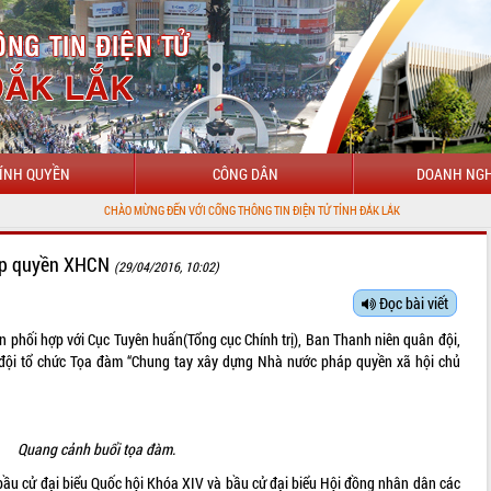
ÍNH QUYỀN
CÔNG DÂN
DOANH NGH
CHÀO MỪNG ĐẾN VỚI CỔNG THÔNG TIN ĐIỆN TỬ TỈNH ĐẮK LẮK
áp quyền XHCN
(29/04/2016, 10:02)
Đọc bài viết
 phối hợp với Cục Tuyên huấn(Tổng cục Chính trị), Ban Thanh niên quân đội,
 đội tổ chức Tọa đàm “Chung tay xây dựng Nhà nước pháp quyền xã hội chủ
Quang cảnh buổi tọa đàm.
ầu cử đại biểu Quốc hội Khóa XIV và bầu cử đại biểu Hội đồng nhân dân các