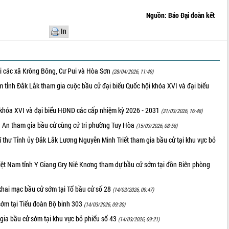
Nguồn: Báo Đại đoàn kết
In
tri các xã Krông Bông, Cư Pui và Hòa Sơn
(28/04/2026, 11:49)
m tỉnh Đắk Lắk tham gia cuộc bầu cử đại biểu Quốc hội khóa XVI và đại biểu
i khóa XVI và đại biểu HĐND các cấp nhiệm kỳ 2026 - 2031
(31/03/2026, 16:48)
a An tham gia bầu cử cùng cử tri phường Tuy Hòa
(15/03/2026, 08:58)
 thư Tỉnh ủy Đắk Lắk Lương Nguyễn Minh Triết tham gia bầu cử tại khu vực bỏ
Việt Nam tỉnh Y Giang Gry Niê Knơng tham dự bầu cử sớm tại đồn Biên phòng
hai mạc bầu cử sớm tại Tổ bầu cử số 28
(14/03/2026, 09:47)
sớm tại Tiểu đoàn Bộ binh 303
(14/03/2026, 09:30)
 gia bầu cử sớm tại khu vực bỏ phiếu số 43
(14/03/2026, 09:21)