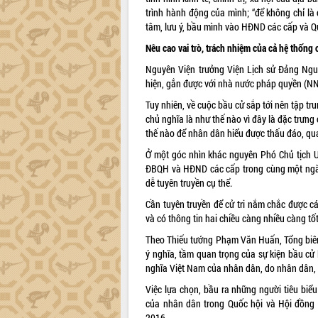
trình hành động của mình; “để không chỉ là 
tâm, lưu ý, bầu mình vào HĐND các cấp và Q
Nêu cao vai trò, trách nhiệm của cả hệ thống c
Nguyên Viện trưởng Viện Lịch sử Đảng Ng
hiện, gắn được với nhà nước pháp quyền (N
Tuy nhiên, về cuộc bầu cử sắp tới nên tập t
chủ nghĩa là như thế nào vì đây là đặc trư
thế nào để nhân dân hiểu được thấu đáo, qua 
Ở một góc nhìn khác nguyên Phó Chủ tịch U
ĐBQH và HĐND các cấp trong cùng một ngày,
dễ tuyên truyền cụ thể.
Cần tuyên truyền để cử tri nắm chắc được cá
và có thông tin hai chiều càng nhiều càng tốt,
Theo Thiếu tướng Phạm Văn Huấn, Tổng biên 
ý nghĩa, tầm quan trọng của sự kiện bầu cử
nghĩa Việt Nam của nhân dân, do nhân dân, 
Việc lựa chọn, bầu ra những người tiêu biểu
của nhân dân trong Quốc hội và Hội đồng
2016.