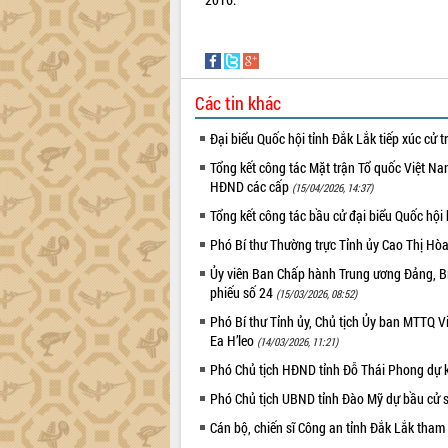
Các tin khác
Đại biểu Quốc hội tỉnh Đắk Lắk tiếp xúc cử 
Tổng kết công tác Mặt trận Tổ quốc Việt Na
HĐND các cấp
(15/04/2026, 14:37)
Tổng kết công tác bầu cử đại biểu Quốc hộ
Phó Bí thư Thường trực Tỉnh ủy Cao Thị Hò
Ủy viên Ban Chấp hành Trung ương Đảng, Bí
phiếu số 24
(15/03/2026, 08:52)
Phó Bí thư Tỉnh ủy, Chủ tịch Ủy ban MTTQ 
Ea H’leo
(14/03/2026, 11:21)
Phó Chủ tịch HĐND tỉnh Đỗ Thái Phong dự k
Phó Chủ tịch UBND tỉnh Đào Mỹ dự bầu cử 
Cán bộ, chiến sĩ Công an tỉnh Đắk Lắk tham