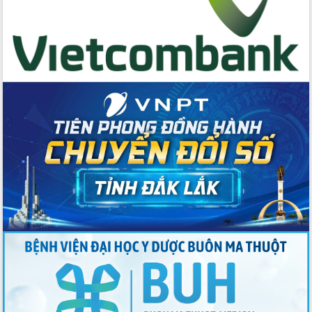
chúc mừng các bệnh viện nhân Ngày
Thầy thuốc Việt Nam
Rộn ràng lễ hội truyền thống Sông
nước Đà Nông lần thứ I năm 2026
Kỳ họp Chuyên đề lần thứ Năm, HĐND
tỉnh Đắk Lắk thông qua các nghị quyết
quan trọng
Thống nhất danh sách giới thiệu ứng
cử đại biểu Quốc hội khoá XVI và đại
biểu HĐND tỉnh Đắk Lắk, nhiệm kỳ
2026-2031
Phát động hai phong trào thi đua quan
trọng trong kỷ nguyên mới
Hội nghị lần thứ tư Ban Chỉ đạo công
tác bầu cử tỉnh Đắk Lắk
Hội nghị Báo cáo viên Trung ương
tháng 01/2026
Phó Thủ tướng Hồ Quốc Dũng đánh giá
cao kết quả Chiến dịch Quang Trung
tại Đắk Lắk