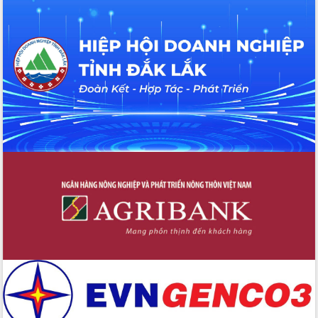
hai con số trong năm 2026
Tổ chức trang trọng Lễ hội Đền thờ
Lương Văn Chánh năm 2026
Phó Bí thư Tỉnh ủy Đắk Lắk Đỗ Hữu
Huy giữ chức Bí thư Đảng ủy Ủy Ban
Nhân dân tỉnh
Bệnh án điện tử thúc đẩy chuyển đổi
số y tế tại Đắk Lắk
Chuyển đổi số thư viện: Mở rộng
không gian tri thức trong thời đại số
Đánh giá, rút kinh nghiệm công tác tổ
chức diễn tập trước ngày bầu cử
Chương trình “Gặp gỡ hữu nghị –
Friendship Meeting New Year 2026”
Bầu cử Quốc hội và HĐND: Cử tri Đắk
Lắk gửi gắm niềm tin, kỳ vọng vào lá
phiếu
Đắk Lắk sẵn sàng các điều kiện cho
Ngày hội bầu cử đại biểu Quốc hội
khóa XVI và HĐND các cấp nhiệm kỳ