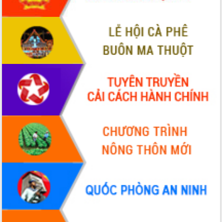
Tháo gỡ những vướng mắc, đẩy mạnh
công tác cải cách thủ tục hành chính
tại Trung tâm Phục vụ hành chính
công tỉnh
Đắk Lắk: Tôn vinh 46 giải pháp tại Hội
thi Sáng tạo Kỹ thuật 2024 - 2025
Đắk Lắk rà soát, điều chỉnh Đề án 190
về phát triển nuôi trồng thủy sản
Phó Chủ tịch UBND tỉnh Đắk Lắk
Trương Công Thái kiểm tra thực địa
Dự án cao tốc Khánh Hòa - Buôn Ma
Thuột
Định vị cà phê Việt Nam như một “di
sản sống” trong dòng chảy toàn cầu
Xây dựng nông thôn mới: Nâng cao đời
sống người dân từ những mô hình thiết
thực
Quyết liệt tháo gỡ vướng mắc, đẩy
nhanh tiến độ các dự án trọng điểm
trong Khu kinh tế Nam Phú Yên