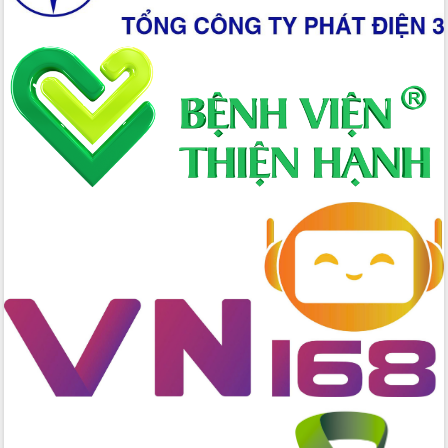
2026-2031
Đảm bảo cuộc bầu cử đại biểu Quốc
hội và đại biểu HĐND các cấp diễn ra
an toàn, hiệu quả, đúng quy định
Thủ tướng Chính phủ Phạm Minh Chính
kiểm tra, chỉ đạo hoàn thành các dự
án cao tốc và thăm khu tái định cư tại
Đắk Lắk
Sôi nổi Hội đua ngựa truyền thống Gò
Thì Thùng mừng Xuân Bính Ngọ 2026
Lãnh đạo tỉnh dâng hương tưởng niệm
tại Đập Đồng Cam đầu Xuân Bính Ngọ
Ngành nông nghiệp phấn đấu tăng
trưởng đạt 5,86% trong năm 2026
UBND tỉnh Đắk Lắk triển khai công tác
quốc phòng, quân sự địa phương năm
2026
Đắk Lắk tập trung toàn lực khắc phục
tồn tại IUU, sẵn sàng làm việc với
Đoàn thanh tra EC
Chủ tịch UBND tỉnh Tạ Anh Tuấn thăm,