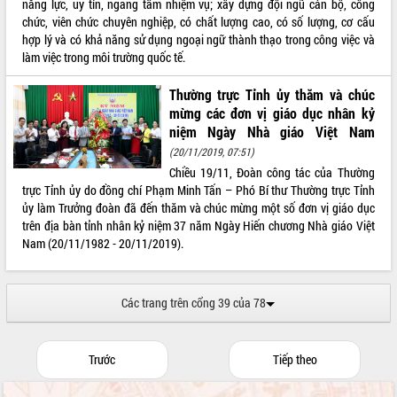
năng lực, uy tín, ngang tầm nhiệm vụ; xây dựng đội ngũ cán bộ, công
phá cơ chế - Hợp tác công tư
chức, viên chức chuyên nghiệp, có chất lượng cao, có số lượng, cơ cấu
Đề án 06 tạo bước ngoặt đột phá trong
hợp lý và có khả năng sử dụng ngoại ngữ thành thạo trong công việc và
cải cách hành chính tỉnh Đắk Lắk
làm việc trong môi trường quốc tế.
Kết nối tour, đẩy mạnh chuyển đổi số
để phát triển du lịch Đắk Lắk
Thường trực Tỉnh ủy thăm và chúc
Khởi động Dự án Đầu tư xây dựng hạ
mừng các đơn vị giáo dục nhân kỷ
tầng kỹ thuật Cụm công nghiệp Tân
niệm Ngày Nhà giáo Việt Nam
Tiến
(20/11/2019, 07:51)
Gặp mặt các cơ quan báo chí nhân Kỷ
Chiều 19/11, Đoàn công tác của Thường
niệm 101 năm Ngày Báo chí Cách
trực Tỉnh ủy do đồng chí Phạm Minh Tấn – Phó Bí thư Thường trực Tỉnh
mạng Việt Nam
ủy làm Trưởng đoàn đã đến thăm và chúc mừng một số đơn vị giáo dục
trên địa bàn tỉnh nhân kỷ niệm 37 năm Ngày Hiến chương Nhà giáo Việt
Đắk Lắk sơ kết 4 năm triển khai thực
Nam (20/11/1982 - 20/11/2019).
hiện Đề án 06 của Chính phủ
Họp báo thông tin về Hội nghị Công bố
Quy hoạch và Xúc tiến đầu tư tỉnh Đắk
Lắk
Các trang trên cổng 39 của 78
Khơi thông điểm nghẽn, đẩy nhanh
giải ngân vốn khắc phục thiên tai
Trước
Tiếp theo
HĐND tỉnh thông qua điều chỉnh Quy
hoạch tỉnh thời kỳ 2021-2030