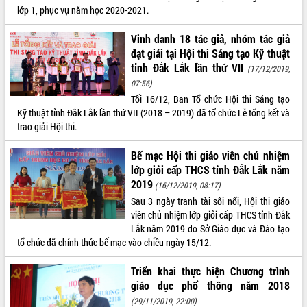
lớp 1, phục vụ năm học 2020-2021.
VIDEO
Vinh danh 18 tác giả, nhóm tác giả
Loading the player...
đạt giải tại Hội thi Sáng tạo Kỹ thuật
Khám bệnh, cấp phát thuốc miễn phí
tỉnh Đắk Lắk lần thứ VII
(17/12/2019,
và tặng quà người dân xã Cư Pui
07:56)
Hội nghị UBND tỉnh Đắk Lắk thường kỳ
Tối 16/12, Ban Tổ chức Hội thi Sáng tạo
tháng 7/2026
Kỹ thuật tỉnh Đắk Lắk lần thứ VII (2018 – 2019) đã tổ chức Lễ tổng kết và
trao giải Hội thi.
Lễ truy tặng danh hiệu “Bà Mẹ Việt
Nam Anh hùng” và trao Huân chương
Bế mạc Hội thi giáo viên chủ nhiệm
Lao động
lớp giỏi cấp THCS tỉnh Đắk Lắk năm
ALBUM ẢNH
UBND tỉnh Đắk Lắk triển khai nhiệm
2019
vụ 6 tháng cuối năm 2026
(16/12/2019, 08:17)
Sau 3 ngày tranh tài sôi nổi, Hội thi giáo
Kỳ họp thứ Hai, Hội đồng nhân dân
viên chủ nhiệm lớp giỏi cấp THCS tỉnh Đắk
tỉnh khóa XI quyết nghị nhiều nội dung
Lắk năm 2019 do Sở Giáo dục và Đào tạo
quan trọng
tổ chức đã chính thức bế mạc vào chiều ngày 15/12.
Bí thư Tỉnh ủy Lương Nguyễn Minh
Triết thăm, tặng quà người có công với
Triển khai thực hiện Chương trình
cách mạng
giáo dục phổ thông năm 2018
Rà soát, hoàn thiện hệ thống thiết chế
(29/11/2019, 22:00)
văn hóa, thể thao đáp ứng yêu cầu
LIÊN KẾT WEB