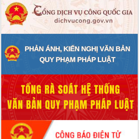
Hội thảo góp ý hồ sơ điều chỉnh quy
hoạch tỉnh Đắk Lắk thời kỳ 2021-2030,
tầm nhìn đến năm 2050
Nâng cao hiệu quả hoạt động của các
doanh nghiệp nhà nước
Hội nghị triển khai kết nối mạng
truyền số liệu chuyên dùng phục vụ cơ
quan Đảng, Nhà nước
Lễ phát động chuỗi hoạt động chung
tay làm sạch môi trường
Xã Ea Kar bước chuyển mình trong
công tác cải cách hành chính mô hình
mới
UBND tỉnh họp báo định kỳ tháng 4
năm 2026
Hội thảo khoa học “Giải pháp thúc đẩy
phát triển nền kinh tế xanh tại tỉnh
Đắk Lắk”
Tăng cường giám sát, đôn đốc thực
hiện nhiệm vụ quản lý tài sản công
hàng tuần