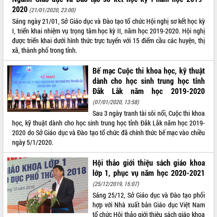
2020
(21/01/2020, 23:00)
ĐIỂM TIN VĂN BẢN
Sáng ngày 21/01, Sở Giáo dục và Đào tạo tổ chức Hội nghị sơ kết học kỳ
I, triển khai nhiệm vụ trọng tâm học kỳ II, năm học 2019-2020. Hội nghị
QUY HOẠCH - KẾ HOẠCH
được triển khai dưới hình thức trực tuyến với 15 điểm cầu các huyện, thị
xã, thành phố trong tỉnh.
Bế mạc Cuộc thi khoa học, kỹ thuật
dành cho học sinh trung học tỉnh
Đắk Lắk năm học 2019-2020
(07/01/2020, 13:58)
Sau 3 ngày tranh tài sôi nổi, Cuộc thi khoa
học, kỹ thuật dành cho học sinh trung học tỉnh Đắk Lắk năm học 2019-
2020 do Sở Giáo dục và Đào tạo tổ chức đã chính thức bế mạc vào chiều
ngày 5/1/2020.
Hội thảo giới thiệu sách giáo khoa
lớp 1, phục vụ năm học 2020-2021
(25/12/2019, 15:07)
Sáng 25/12, Sở Giáo dục và Đào tạo phối
hợp với Nhà xuất bản Giáo dục Việt Nam
tổ chức Hội thảo giới thiệu sách giáo khoa