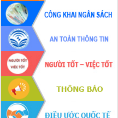
Tập huấn ứng dụng trí tuệ nhân tạo (AI)
trong thương mại điện tử năm 2026
Đoàn đại biểu Quốc hội tỉnh Đắk Lắk
trao đổi thông tin trước Kỳ họp thứ
nhất, Quốc hội khóa XVI
Quyết liệt cải cách hành chính, khơi
thông nguồn lực phát triển
Nâng cao hiệu lực, hiệu quả HĐND
tỉnh thông qua hiện đại hóa hành chính
Xã Ea Phê gắn cải cách hành chính với
chuyển đổi số
Phó Chủ tịch Thường trực UBND tỉnh
Hồ Thị Nguyên Thảo làm việc tại Trung
tâm Phục vụ hành chính công xã Ea
Phê
Xây dựng nền hành chính số đồng
hành cùng nông dân dân, doanh nghiệp
Giai đoạn 2026-2030, Đắk Lắk phấn
đấu có 77% xã đạt chuẩn nông thôn
mới