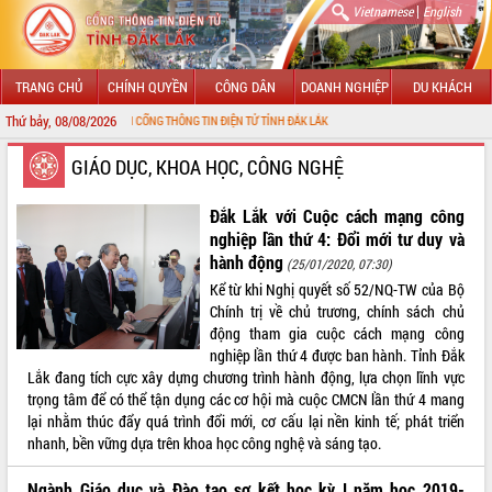
|
Vietnamese
English
TRANG CHỦ
CHÍNH QUYỀN
CÔNG DÂN
DOANH NGHIỆP
DU KHÁCH
Thứ bảy, 08/08/2026
NG ĐẾN VỚI CỔNG THÔNG TIN ĐIỆN TỬ TỈNH ĐẮK LẮK
GIỚI THIỆU
GIÁO DỤC, KHOA HỌC, CÔNG NGHỆ
LÃNH ĐẠO UBND TỈNH
Đắk Lắk với Cuộc cách mạng công
nghiệp lần thứ 4: Đổi mới tư duy và
TIN TỨC SỰ KIỆN
hành động
(25/01/2020, 07:30)
Kể từ khi Nghị quyết số 52/NQ-TW của Bộ
SỞ, BAN, NGÀNH
Chính trị về chủ trương, chính sách chủ
động tham gia cuộc cách mạng công
UBND CÁC XÃ, PHƯỜNG
nghiệp lần thứ 4 được ban hành. Tỉnh Đắk
Lắk đang tích cực xây dựng chương trình hành động, lựa chọn lĩnh vực
THÔNG TIN CHỈ ĐẠO ĐIỀU HÀNH
trọng tâm để có thể tận dụng các cơ hội mà cuộc CMCN lần thứ 4 mang
lại nhằm thúc đẩy quá trình đổi mới, cơ cấu lại nền kinh tế; phát triển
HỆ THỐNG VĂN BẢN
nhanh, bền vững dựa trên khoa học công nghệ và sáng tạo.
VĂN BẢN HĐND TỈNH
Ngành Giáo dục và Đào tạo sơ kết học kỳ I năm học 2019-