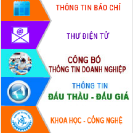
Hòn Yến phát triển du lịch gắn với bảo
tồn biển
Lấy ý kiến điều chỉnh Quy hoạch tỉnh
Đắk Lắk thời kỳ 2021-2030, tầm nhìn
đến năm 2050
Phát động chiến dịch 30 ngày đêm
giải phóng mặt bằng Tuyến đường bộ
ven biển
Đắk Lắk nỗ lực thúc đẩy tăng trưởng
kinh tế từ 10% trở lên trong Quý
II/2026
Đắk Lắk ký kết thỏa thuận hợp tác về
chuyển đổi số giai đoạn 2026 – 2030
với Tập đoàn Bưu chính Viễn thông
Việt Nam
Thứ trưởng Bộ Y tế làm việc với tỉnh
Đắk Lắk về phát triển nhân lực y tế
cho trạm y tế cấp xã
Du lịch Đắk Lắk nâng tầm trải nghiệm
du khách thông qua Hệ thống cơ sở dữ
liệu và Bản đồ số