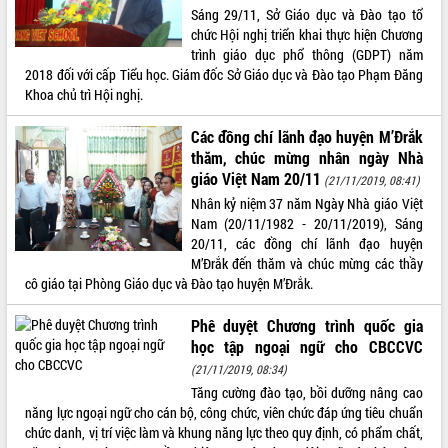
Sáng 29/11, Sở Giáo dục và Đào tạo tổ
phát triển mới
chức Hội nghị triển khai thực hiện Chương
Thường trực HĐND tỉnh Đắk Lắk gặp
trình giáo dục phổ thông (GDPT) năm
mặt Đoàn chuyên gia y tế TP. Hồ Chí
2018 đối với cấp Tiểu học. Giám đốc Sở Giáo dục và Đào tạo Phạm Đăng
Minh
Khoa chủ trì Hội nghị.
THỐNG KÊ TRUY CẬP
Lễ truy điệu và an táng hài cốt liệt sĩ
tại Nghĩa trang Liệt sĩ xã Sơn Hòa
Hôm nay:
22216
Các đồng chí lãnh đạo huyện M’Đrắk
Bàn giải pháp tháo gỡ khó khăn trong
Tất cả:
66067539
thăm, chúc mừng nhân ngày Nhà
xuất khẩu sầu riêng và triển khai quy
giáo Việt Nam 20/11
(21/11/2019, 08:41)
định EUDR
Nhân kỷ niệm 37 năm Ngày Nhà giáo Việt
Thứ trưởng Bộ Nông nghiệp và Môi
Nam (20/11/1982 - 20/11/2019), Sáng
trường Nguyễn Hoàng Hiệp khảo sát
20/11, các đồng chí lãnh đạo huyện
vùng trồng và doanh nghiệp đóng gói
M’Đrắk đến thăm và chúc mừng các thầy
sầu riêng tại Đắk Lắk
cô giáo tại Phòng Giáo dục và Đào tạo huyện M’Đrắk.
Trình diễn nghệ thuật chế biến các
món ăn từ sầu riêng
Phê duyệt Chương trình quốc gia
học tập ngoại ngữ cho CBCCVC
Đắk Lắk công bố Quy hoạch và xúc
tiến đầu tư tỉnh
(21/11/2019, 08:34)
Tăng cường đào tạo, bồi dưỡng nâng cao
Ngành cá ngừ Đắk Lắk chủ động thích
năng lực ngoại ngữ cho cán bộ, công chức, viên chức đáp ứng tiêu chuẩn
ứng để giữ vững thị trường xuất khẩu
chức danh, vị trí việc làm và khung năng lực theo quy định, có phẩm chất,
Diễn đàn Kinh tế tư nhân Việt Nam đột