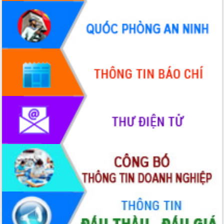
Định vị cà phê Việt Nam như một “di
sản sống” trong dòng chảy toàn cầu
Xây dựng nông thôn mới: Nâng cao đời
sống người dân từ những mô hình thiết
thực
Quyết liệt tháo gỡ vướng mắc, đẩy
nhanh tiến độ các dự án trọng điểm
trong Khu kinh tế Nam Phú Yên
Hòn Yến phát triển du lịch gắn với bảo
tồn biển
Lấy ý kiến điều chỉnh Quy hoạch tỉnh
Đắk Lắk thời kỳ 2021-2030, tầm nhìn
đến năm 2050
Phát động chiến dịch 30 ngày đêm
giải phóng mặt bằng Tuyến đường bộ
ven biển
Đắk Lắk nỗ lực thúc đẩy tăng trưởng
kinh tế từ 10% trở lên trong Quý
II/2026
Đắk Lắk ký kết thỏa thuận hợp tác về
chuyển đổi số giai đoạn 2026 – 2030