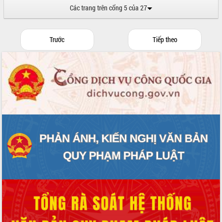
hiện Đề án 06 của Chính phủ
Các trang trên cổng 5 của 27
Họp báo thông tin về Hội nghị Công bố
Quy hoạch và Xúc tiến đầu tư tỉnh Đắk
Lắk
Trước
Tiếp theo
Khơi thông điểm nghẽn, đẩy nhanh
giải ngân vốn khắc phục thiên tai
HĐND tỉnh thông qua điều chỉnh Quy
hoạch tỉnh thời kỳ 2021-2030
Hội thảo góp ý hồ sơ điều chỉnh quy
hoạch tỉnh Đắk Lắk thời kỳ 2021-2030,
tầm nhìn đến năm 2050
Nâng cao hiệu quả hoạt động của các
doanh nghiệp nhà nước
Hội nghị triển khai kết nối mạng
truyền số liệu chuyên dùng phục vụ cơ
quan Đảng, Nhà nước
Lễ phát động chuỗi hoạt động chung
tay làm sạch môi trường
Xã Ea Kar bước chuyển mình trong
công tác cải cách hành chính mô hình
mới