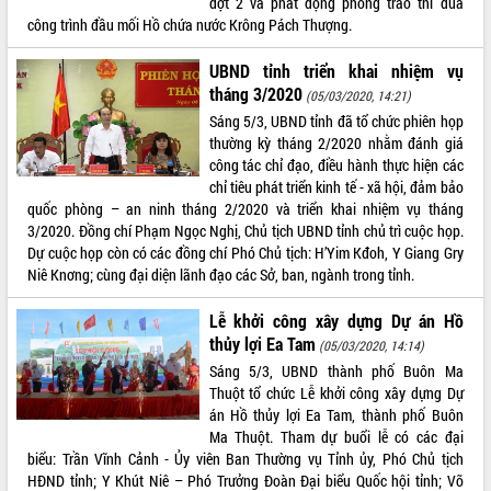
đợt 2 và phát động phong trào thi đua
công trình đầu mối Hồ chứa nước Krông Pách Thượng.
ĐIỂM TIN VĂN BẢN
UBND tỉnh triển khai nhiệm vụ
QUY HOẠCH - KẾ HOẠCH
tháng 3/2020
(05/03/2020, 14:21)
Sáng 5/3, UBND tỉnh đã tổ chức phiên họp
thường kỳ tháng 2/2020 nhằm đánh giá
công tác chỉ đạo, điều hành thực hiện các
chỉ tiêu phát triển kinh tế - xã hội, đảm bảo
quốc phòng – an ninh tháng 2/2020 và triển khai nhiệm vụ tháng
3/2020. Đồng chí Phạm Ngọc Nghị, Chủ tịch UBND tỉnh chủ trì cuộc họp.
Dự cuộc họp còn có các đồng chí Phó Chủ tịch: H’Yim Kđoh, Y Giang Gry
Niê Knơng; cùng đại diện lãnh đạo các Sở, ban, ngành trong tỉnh.
Lễ khởi công xây dựng Dự án Hồ
thủy lợi Ea Tam
(05/03/2020, 14:14)
Sáng 5/3, UBND thành phố Buôn Ma
Thuột tổ chức Lễ khởi công xây dựng Dự
án Hồ thủy lợi Ea Tam, thành phố Buôn
Ma Thuột. Tham dự buổi lễ có các đại
biểu: Trần Vĩnh Cảnh - Ủy viên Ban Thường vụ Tỉnh ủy, Phó Chủ tịch
HĐND tỉnh; Y Khút Niê – Phó Trưởng Đoàn Đại biểu Quốc hội tỉnh; Võ