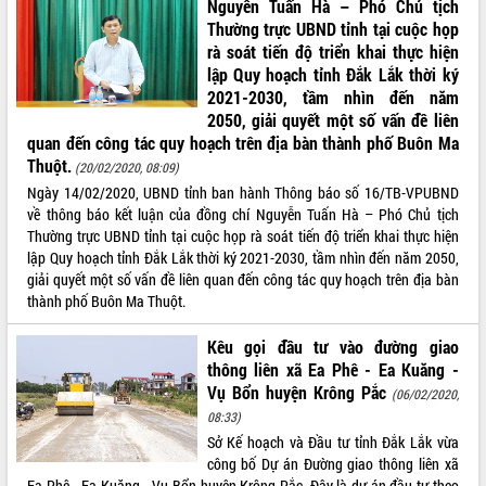
Nguyễn Tuấn Hà – Phó Chủ tịch
Kỳ họp thứ Hai, Hội đồng nhân dân
Thường trực UBND tỉnh tại cuộc họp
tỉnh khóa XI quyết nghị nhiều nội dung
rà soát tiến độ triển khai thực hiện
quan trọng
lập Quy hoạch tỉnh Đắk Lắk thời ký
Bí thư Tỉnh ủy Lương Nguyễn Minh
2021-2030, tầm nhìn đến năm
Triết thăm, tặng quà người có công với
2050, giải quyết một số vấn đề liên
cách mạng
LIÊN KẾT WEB
quan đến công tác quy hoạch trên địa bàn thành phố Buôn Ma
Thuột.
Rà soát, hoàn thiện hệ thống thiết chế
(20/02/2020, 08:09)
văn hóa, thể thao đáp ứng yêu cầu
Ngày 14/02/2020, UBND tỉnh ban hành Thông báo số 16/TB-VPUBND
phát triển mới
về thông báo kết luận của đồng chí Nguyễn Tuấn Hà – Phó Chủ tịch
Thường trực UBND tỉnh tại cuộc họp rà soát tiến độ triển khai thực hiện
Thường trực HĐND tỉnh Đắk Lắk gặp
THỐNG KÊ TRUY CẬP
lập Quy hoạch tỉnh Đắk Lắk thời ký 2021-2030, tầm nhìn đến năm 2050,
mặt Đoàn chuyên gia y tế TP. Hồ Chí
giải quyết một số vấn đề liên quan đến công tác quy hoạch trên địa bàn
Minh
Hôm nay:
13824
thành phố Buôn Ma Thuột.
Lễ truy điệu và an táng hài cốt liệt sĩ
Tất cả:
66126938
tại Nghĩa trang Liệt sĩ xã Sơn Hòa
Kêu gọi đầu tư vào đường giao
Bàn giải pháp tháo gỡ khó khăn trong
thông liên xã Ea Phê - Ea Kuăng -
xuất khẩu sầu riêng và triển khai quy
Vụ Bổn huyện Krông Pắc
(06/02/2020,
định EUDR
08:33)
Thứ trưởng Bộ Nông nghiệp và Môi
Sở Kế hoạch và Đầu tư tỉnh Đắk Lắk vừa
trường Nguyễn Hoàng Hiệp khảo sát
công bố Dự án Đường giao thông liên xã
vùng trồng và doanh nghiệp đóng gói
Ea Phê - Ea Kuăng - Vụ Bổn huyện Krông Pắc. Đây là dự án đầu tư theo