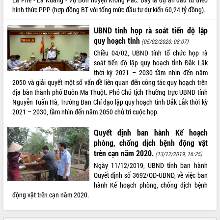
sầu riêng tại Đắk Lắk
hình thức PPP (hợp đồng BT với tổng mức đầu tư dự kiến 60,24 tỷ đồng).
Trình diễn nghệ thuật chế biến các
món ăn từ sầu riêng
UBND tỉnh họp rà soát tiến độ lập
Đắk Lắk công bố Quy hoạch và xúc
quy hoạch tỉnh
(05/02/2020, 08:07)
tiến đầu tư tỉnh
Chiều 04/02, UBND tỉnh tổ chức họp rà
Ngành cá ngừ Đắk Lắk chủ động thích
soát tiến độ lập quy hoạch tỉnh Đắk Lắk
ứng để giữ vững thị trường xuất khẩu
thời kỳ 2021 – 2030 tầm nhìn đến năm
Diễn đàn Kinh tế tư nhân Việt Nam đột
2050 và giải quyết một số vấn đề liên quan đến công tác quy hoạch trên
phá cơ chế - Hợp tác công tư
địa bàn thành phố Buôn Ma Thuột. Phó Chủ tịch Thường trực UBND tỉnh
Nguyễn Tuấn Hà, Trưởng Ban Chỉ đạo lập quy hoạch tỉnh Đắk Lắk thời kỳ
Đề án 06 tạo bước ngoặt đột phá trong
2021 – 2030, tầm nhìn đến năm 2050 chủ trì cuộc họp.
cải cách hành chính tỉnh Đắk Lắk
Kết nối tour, đẩy mạnh chuyển đổi số
Quyết định ban hành Kế hoạch
để phát triển du lịch Đắk Lắk
phòng, chống dịch bệnh động vật
Khởi động Dự án Đầu tư xây dựng hạ
trên cạn năm 2020.
(13/12/2019, 16:25)
tầng kỹ thuật Cụm công nghiệp Tân
Ngày 11/12/2019, UBND tỉnh ban hành
Tiến
Quyết định số 3692/QĐ-UBND, về việc ban
Gặp mặt các cơ quan báo chí nhân Kỷ
hành Kế hoạch phòng, chống dịch bệnh
niệm 101 năm Ngày Báo chí Cách
động vật trên cạn năm 2020.
mạng Việt Nam
Đắk Lắk sơ kết 4 năm triển khai thực