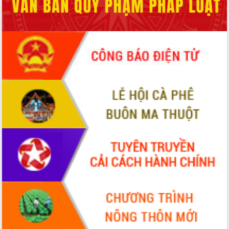
UBND tỉnh họp báo định kỳ tháng 4
năm 2026
Hội thảo khoa học “Giải pháp thúc đẩy
phát triển nền kinh tế xanh tại tỉnh
Đắk Lắk”
Tăng cường giám sát, đôn đốc thực
hiện nhiệm vụ quản lý tài sản công
hàng tuần
Tháo gỡ những vướng mắc, đẩy mạnh
công tác cải cách thủ tục hành chính
tại Trung tâm Phục vụ hành chính
công tỉnh
Đắk Lắk: Tôn vinh 46 giải pháp tại Hội
thi Sáng tạo Kỹ thuật 2024 - 2025
Đắk Lắk rà soát, điều chỉnh Đề án 190
về phát triển nuôi trồng thủy sản
Phó Chủ tịch UBND tỉnh Đắk Lắk
Trương Công Thái kiểm tra thực địa
Dự án cao tốc Khánh Hòa - Buôn Ma
Thuột