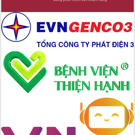
Chương trình “Gặp gỡ hữu nghị –
Friendship Meeting New Year 2026”
Bầu cử Quốc hội và HĐND: Cử tri Đắk
Lắk gửi gắm niềm tin, kỳ vọng vào lá
phiếu
Đắk Lắk sẵn sàng các điều kiện cho
Ngày hội bầu cử đại biểu Quốc hội
khóa XVI và HĐND các cấp nhiệm kỳ
2026-2031
Đảm bảo cuộc bầu cử đại biểu Quốc
hội và đại biểu HĐND các cấp diễn ra
an toàn, hiệu quả, đúng quy định
Thủ tướng Chính phủ Phạm Minh Chính
kiểm tra, chỉ đạo hoàn thành các dự
án cao tốc và thăm khu tái định cư tại
Đắk Lắk
Sôi nổi Hội đua ngựa truyền thống Gò
Thì Thùng mừng Xuân Bính Ngọ 2026
Lãnh đạo tỉnh dâng hương tưởng niệm
tại Đập Đồng Cam đầu Xuân Bính Ngọ
Ngành nông nghiệp phấn đấu tăng