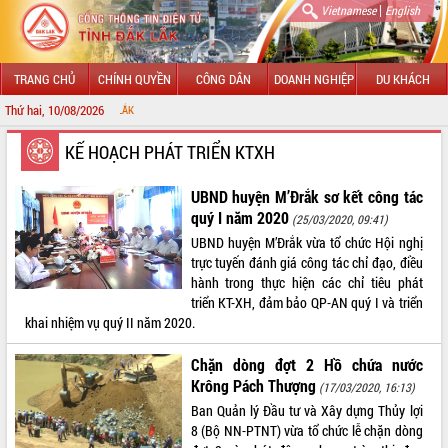
|
Vietnamese
English
TRANG CHỦ
CHÍNH QUYỀN
CÔNG DÂN
DOANH NGHIỆP
DU KHÁCH
Thứ hai, 10/08/2026
CHÀO MỪNG ĐẾ
GIỚI THIỆU
KẾ HOẠCH PHÁT TRIỂN KTXH
LÃNH ĐẠO UBND TỈNH
UBND huyện M’Đrắk sơ kết công tác
quý I năm 2020
(25/03/2020, 09:41)
TIN TỨC SỰ KIỆN
UBND huyện M’Đrắk vừa tổ chức Hội nghị
trực tuyến đánh giá công tác chỉ đạo, điều
SỞ, BAN, NGÀNH
hành trong thực hiện các chỉ tiêu phát
triển KT-XH, đảm bảo QP-AN quý I và triển
UBND CÁC XÃ, PHƯỜNG
khai nhiệm vụ quý II năm 2020.
THÔNG TIN CHỈ ĐẠO ĐIỀU HÀNH
Chặn dòng đợt 2 Hồ chứa nước
Krông Pách Thượng
(17/03/2020, 16:13)
HỆ THỐNG VĂN BẢN
Ban Quản lý Đầu tư và Xây dựng Thủy lợi
8 (Bộ NN-PTNT) vừa tổ chức lễ chặn dòng
VĂN BẢN HĐND TỈNH