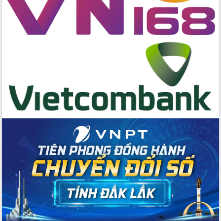
trưởng đạt 5,86% trong năm 2026
UBND tỉnh Đắk Lắk triển khai công tác
quốc phòng, quân sự địa phương năm
2026
Đắk Lắk tập trung toàn lực khắc phục
tồn tại IUU, sẵn sàng làm việc với
Đoàn thanh tra EC
Chủ tịch UBND tỉnh Tạ Anh Tuấn thăm,
chúc mừng các bệnh viện nhân Ngày
Thầy thuốc Việt Nam
Rộn ràng lễ hội truyền thống Sông
nước Đà Nông lần thứ I năm 2026
Kỳ họp Chuyên đề lần thứ Năm, HĐND
tỉnh Đắk Lắk thông qua các nghị quyết
quan trọng
Thống nhất danh sách giới thiệu ứng
cử đại biểu Quốc hội khoá XVI và đại
biểu HĐND tỉnh Đắk Lắk, nhiệm kỳ
2026-2031
Phát động hai phong trào thi đua quan