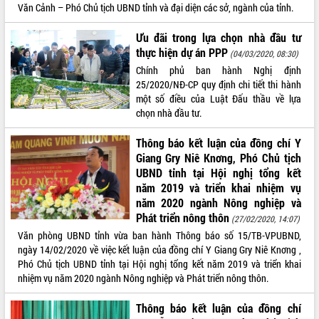
Văn Cảnh – Phó Chủ tịch UBND tỉnh và đại diện các sở, ngành của tỉnh.
VIDEO
Ưu đãi trong lựa chọn nhà đầu tư
thực hiện dự án PPP
(04/03/2020, 08:30)
Chính phủ ban hành Nghị định
25/2020/NĐ-CP quy định chi tiết thi hành
một số điều của Luật Đấu thầu về lựa
chọn nhà đầu tư.
Thông báo kết luận của đồng chí Y
Giang Gry Niê Knơng, Phó Chủ tịch
Trailer Lễ hội Sầu riêng Đắk Lắk năm
UBND tỉnh tại Hội nghị tổng kết
2026
năm 2019 và triển khai nhiệm vụ
Khám bệnh, cấp phát thuốc miễn phí
năm 2020 ngành Nông nghiệp và
và tặng quà người dân xã Cư Pui
Phát triển nông thôn
(27/02/2020, 14:07)
Hội nghị UBND tỉnh Đắk Lắk thường kỳ
Văn phòng UBND tỉnh vừa ban hành Thông báo số 15/TB-VPUBND,
tháng 7/2026
ngày 14/02/2020 về việc kết luận của đồng chí Y Giang Gry Niê Knơng ,
Lễ truy tặng danh hiệu “Bà Mẹ Việt
Phó Chủ tịch UBND tỉnh tại Hội nghị tổng kết năm 2019 và triển khai
ALBUM ẢNH
Nam Anh hùng” và trao Huân chương
nhiệm vụ năm 2020 ngành Nông nghiệp và Phát triển nông thôn.
Lao động
UBND tỉnh Đắk Lắk triển khai nhiệm
Thông báo kết luận của đồng chí
vụ 6 tháng cuối năm 2026