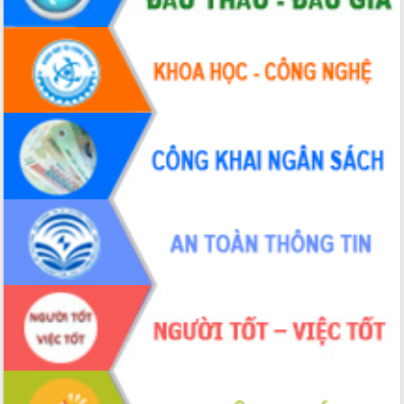
với Tập đoàn Bưu chính Viễn thông
Việt Nam
Thứ trưởng Bộ Y tế làm việc với tỉnh
Đắk Lắk về phát triển nhân lực y tế
cho trạm y tế cấp xã
Du lịch Đắk Lắk nâng tầm trải nghiệm
du khách thông qua Hệ thống cơ sở dữ
liệu và Bản đồ số
Tập huấn ứng dụng trí tuệ nhân tạo (AI)
trong thương mại điện tử năm 2026
Đoàn đại biểu Quốc hội tỉnh Đắk Lắk
trao đổi thông tin trước Kỳ họp thứ
nhất, Quốc hội khóa XVI
Quyết liệt cải cách hành chính, khơi
thông nguồn lực phát triển
Nâng cao hiệu lực, hiệu quả HĐND
tỉnh thông qua hiện đại hóa hành chính
Xã Ea Phê gắn cải cách hành chính với
chuyển đổi số
Phó Chủ tịch Thường trực UBND tỉnh