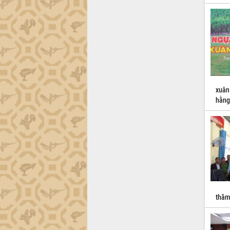
xuân
hằng
thăm,