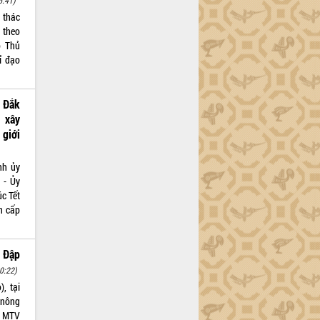
6:41)
 thác
 theo
ó Thủ
ỉ đạo
 Đắk
 xây
 giới
nh ủy
 - Ủy
c Tết
n cấp
i Đập
0:22)
, tại
 nông
H MTV