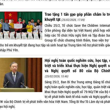
àn.
Trao tặng 1 tấn gạo góp phần chăm lo t
khuyết tật
(25/02/2026, 17:09)
Chiều 25/2, Tổ chức Save the Children Internat
(Văn phòng đại diện tại Việt Nam) phối hợp với
hiệp các Tổ chức Hữu nghị tỉnh và Tập đoàn Su
Group tổ chức chương trình thăm, trao viện trợ 
ho trẻ em khuyết tật đang học tập và sinh hoạt tại Trung tâm Hỗ trợ phát triển gi
nhập Phú Yên.
Hội nghị toàn quốc nghiên cứu, học tập,
triệt và triển khai thực hiện Nghị quyết 
và Nghị quyết số 80 của Bộ Chính
(25/02/2026, 15:46)
Sáng 25/2, Ban Bí thư Trung ương Đảng tổ chứ
nghị toàn quốc nghiên cứu, học tập, quán triệt và
khai thực hiện Nghị quyết số 79-NQ/TW của Bộ 
trị về phát triển kinh tế nhà nước và Nghị quyết 
W của Bộ Chính trị về phát triển văn hóa Việt Nam. Tổng Bí thư Tô Lâm dự và phát
ạo hội nghị.