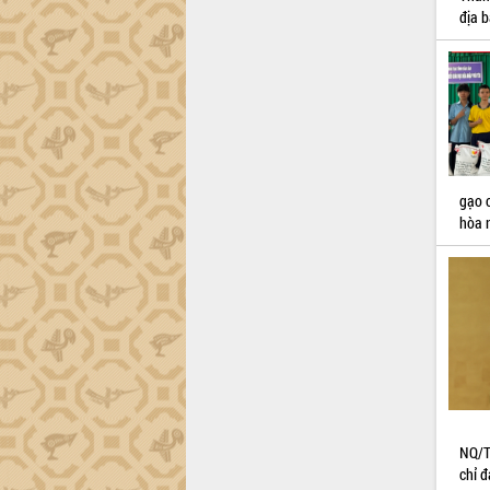
địa b
gạo c
hòa 
NQ/T
chỉ đ