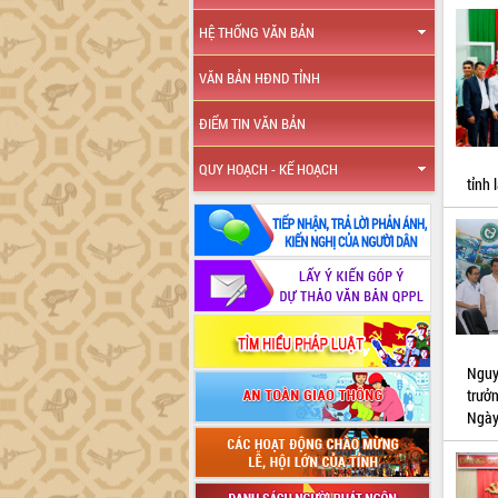
HỆ THỐNG VĂN BẢN
VĂN BẢN HĐND TỈNH
ĐIỂM TIN VĂN BẢN
QUY HOẠCH - KẾ HOẠCH
tỉnh 
Nguy
trưở
Ngày