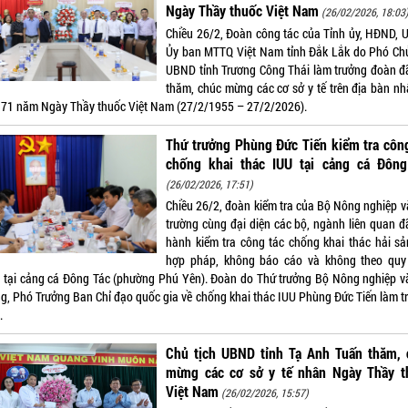
Ngày Thầy thuốc Việt Nam
(26/02/2026, 18:03
Chiều 26/2, Đoàn công tác của Tỉnh ủy, HĐND, 
Ủy ban MTTQ Việt Nam tỉnh Đắk Lắk do Phó Chủ
UBND tỉnh Trương Công Thái làm trưởng đoàn đ
thăm, chúc mừng các cơ sở y tế trên địa bàn nh
 71 năm Ngày Thầy thuốc Việt Nam (27/2/1955 – 27/2/2026).
Thứ trưởng Phùng Đức Tiến kiểm tra côn
chống khai thác IUU tại cảng cá Đông
(26/02/2026, 17:51)
Chiều 26/2, đoàn kiểm tra của Bộ Nông nghiệp v
trường cùng đại diện các bộ, ngành liên quan đã
hành kiểm tra công tác chống khai thác hải sả
hợp pháp, không báo cáo và không theo quy
) tại cảng cá Đông Tác (phường Phú Yên). Đoàn do Thứ trưởng Bộ Nông nghiệp v
ng, Phó Trưởng Ban Chỉ đạo quốc gia về chống khai thác IUU Phùng Đức Tiến làm t
.
Chủ tịch UBND tỉnh Tạ Anh Tuấn thăm, 
mừng các cơ sở y tế nhân Ngày Thầy t
Việt Nam
(26/02/2026, 15:57)