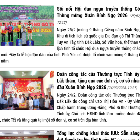
Sôi nổi Hội đua ngựa truyền thống Gò
Thùng mừng Xuân Bính Ngọ 2026
(25/02
12:12)
Ngày 25/2 (mùng 9 tháng Giêng năm Bính Ngọ)
Khu di tích lịch sử quốc gia Địa đạo gò Thì Thù
Tuy An Tây, tỉnh Đắk Lắk), Sở Văn hoá, thể thao
lịch tỉnh tổ chức Hội đua ngựa truyền thống chà
 mới. Đây là lễ hội độc đáo của tỉnh Phú Yên cũ được tổ chức vào mùng 9 tháng 
 năm.
Đoàn công tác của Thường trực Tỉnh ủy
Lắk thăm, tặng quà các đơn vị, cơ sở nhâ
đầu Xuân Bính Ngọ 2026
(24/02/2026, 19:27)
Ngày 24/2, Đoàn công tác của Thường trực Tỉ
Đắk Lắk do đồng chí Cao Thị Hòa An - Ủy viê
Chấp hành Trung ương Đảng, Phó Bí thư Thường
Tỉnh ủy, Chủ tịch HĐND tỉnh làm trưởng đoàn đ
 chúc Tết và tặng quà tại một số đơn vị, cơ sở trên địa bàn tỉnh.
Tổng lực chống khai thác IUU: Sẵn sàng
đợt thanh tra lần thứ 5 của EC