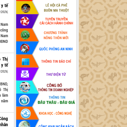
 y tế
/2026,
t Nam
 công
t Nam
 HĐND
 Thị
y tế
/2026,
UBND,
ồ Thị
h làm
1 năm
Công
nhân