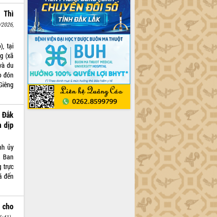
 Thì
/2026,
, tại
ng (xã
 và du
o đón
Giêng
 Đắk
n dịp
nh ủy
n Ban
 trực
ã đến
 cho