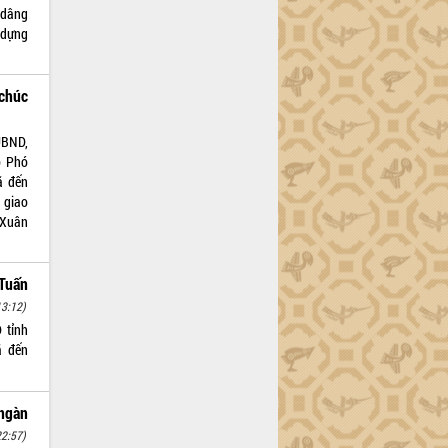
 dâng
 dựng
chúc
UBND,
o Phó
ã đến
 giao
 Xuân
Tuấn
13:12)
 tỉnh
ã đến
 ngàn
22:57)