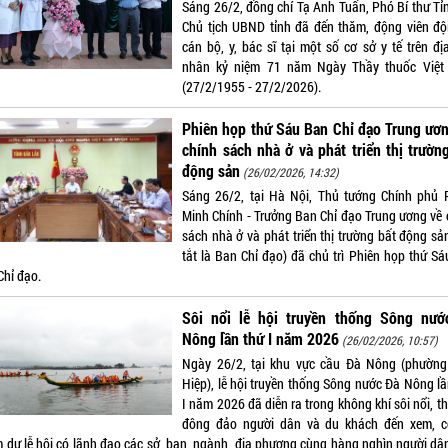
Sáng 26/2, đồng chí Tạ Anh Tuấn, Phó Bí thư Tỉn
Chủ tịch UBND tỉnh đã đến thăm, động viên độ
cán bộ, y, bác sĩ tại một số cơ sở y tế trên đị
nhân kỷ niệm 71 năm Ngày Thầy thuốc Việ
(27/2/1955 - 27/2/2026).
Phiên họp thứ Sáu Ban Chỉ đạo Trung ươ
chính sách nhà ở và phát triển thị trườn
động sản
(26/02/2026, 14:32)
Sáng 26/2, tại Hà Nội, Thủ tướng Chính phủ
Minh Chính - Trưởng Ban Chỉ đạo Trung ương về 
sách nhà ở và phát triển thị trường bất động sả
tắt là Ban Chỉ đạo) đã chủ trì Phiên họp thứ Sá
Chỉ đạo.
Sôi nổi lễ hội truyền thống Sông nướ
Nông lần thứ I năm 2026
(26/02/2026, 10:57)
Ngày 26/2, tại khu vực cầu Đà Nông (phườn
Hiệp), lễ hội truyền thống Sông nước Đà Nông lầ
I năm 2026 đã diễn ra trong không khí sôi nổi, t
đông đảo người dân và du khách đến xem, c
 dự lễ hội có lãnh đạo các sở, ban, ngành, địa phương cùng hàng nghìn người dân