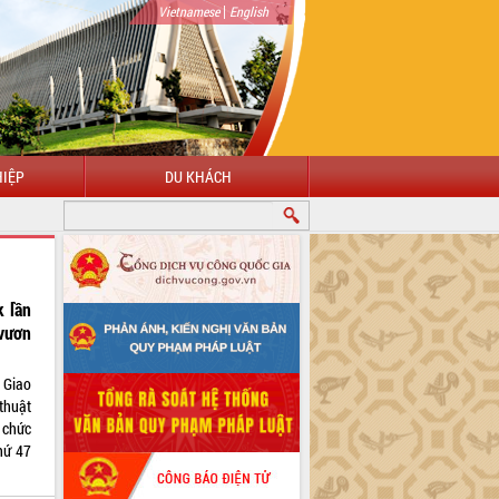
|
Vietnamese
English
IỆP
DU KHÁCH
k lần
vươn
c Giao
thuật
ổ chức
hứ 47