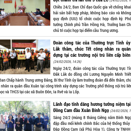
(24/02/2026, 1
Chiều 24/2, Ban Chỉ đạo Quốc gia về chống khai
hải sản bất hợp pháp, không báo cáo và không
quy định (IUU) tổ chức cuộc họp định kỳ. Ph
tướng Chính phủ Trần Hồng Hà, Trưởng ban Ch
chủ trì cuộc họp tại điểm cầu Trung ương.
Đoàn công tác của Thường trực Tỉnh ủy
Lắk thăm, chúc Tết công nhân ra quân
dựng tại các trường nội trú liên cấp biên
(24/02/2026, 14:26)
Ngày 24/2, đoàn công tác của Thường trực Tỉ
Đắk Lắk do đồng chí Lương Nguyễn Minh Triết
 Ban Chấp hành Trung ương Đảng, Bí thư Tỉnh ủy làm trưởng đoàn đã đến thăm, chú
 nhân ra quân đầu Xuân tại công trình xây dựng các Trường phổ thông nội trú liê
học và THCS tại các xã Buôn Đôn, Ia Rvê và Ia Lốp.
Lãnh đạo tỉnh dâng hương tưởng niệm tạ
Đồng Cam đầu Xuân Bính Ngọ
(24/02/2026, 1
Sáng 24/2 (mùng 8 tháng Giêng năm Bính Ngọ)
đập đầu mối kênh chính Bắc của hệ thống thủy
Đập Đồng Cam (xã Phú Hòa 1), Công ty TNH