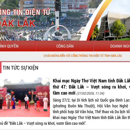
ÍNH QUYỀN
CÔNG DÂN
DOANH NGH
CHÀO MỪNG ĐẾN VỚI CỔNG THÔNG TIN ĐIỆN TỬ TỈNH ĐẮK LẮK
TIN TỨC SỰ KIỆN
Khai mạc Ngày Thơ Việt Nam tỉnh Đắk Lắ
thứ 47: Đắk Lắk – Vượt sóng ra khơi, 
tầm cao mới
(27/02/2026, 11:34)
Sáng 27/2, tại Di tích lịch sử Quốc gia Đình Lạ
(phường Buôn Ma Thuột), Hội Văn học Nghệ 
tỉnh phối hợp Sở Văn hóa, Thể thao và Du lịch t
khai mạc Ngày Thơ Việt Nam tỉnh Đắk Lắk lần t
hủ đề “Đắk Lắk – Vượt sóng ra khơi, vươn tầm cao mới”.