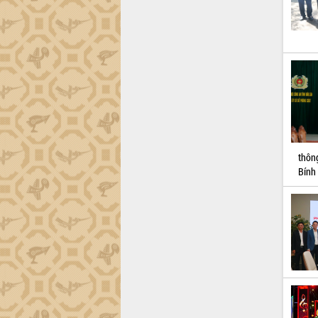
thôn
Bính