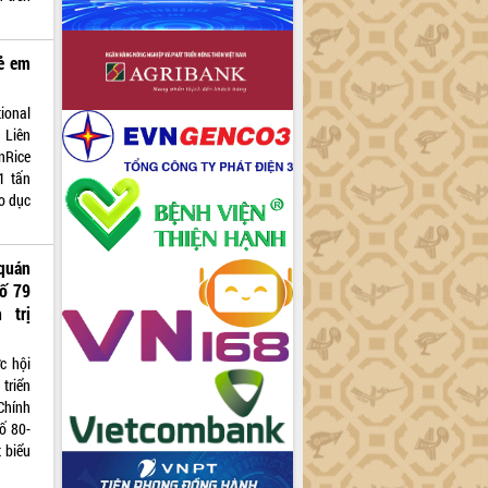
rẻ em
ional
 Liên
nRice
1 tấn
áo dục
 quán
số 79
 trị
c hội
 triển
Chính
số 80-
 biểu