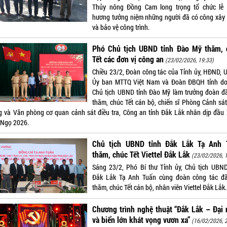
Thủy nông Đồng Cam long trọng tổ chức lễ
hương tưởng niệm những người đã có công xây
và bảo vệ công trình.
Phó Chủ tịch UBND tỉnh Đào Mỹ thăm, 
Tết các đơn vị công an
(23/02/2026, 19:33)
Chiều 23/2, Đoàn công tác của Tỉnh ủy, HĐND, 
Ủy ban MTTQ Việt Nam và Đoàn ĐBQH tỉnh d
Chủ tịch UBND tỉnh Đào Mỹ làm trưởng đoàn đ
thăm, chúc Tết cán bộ, chiến sĩ Phòng Cảnh sát
g và Văn phòng cơ quan cảnh sát điều tra, Công an tỉnh Đắk Lắk nhân dịp đầu
 Ngọ 2026.
Chủ tịch UBND tỉnh Đắk Lắk Tạ Anh 
thăm, chúc Tết Viettel Đắk Lắk
(23/02/2026, 
Sáng 23/2, Phó Bí thư Tỉnh ủy, Chủ tịch UBND
Đắk Lắk Tạ Anh Tuấn cùng đoàn công tác đ
thăm, chúc Tết cán bộ, nhân viên Viettel Đắk Lắk.
Chương trình nghệ thuật “Đắk Lắk – Đại
và biển lớn khát vọng vươn xa”
(16/02/2026, 