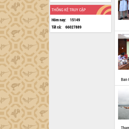
THỐNG KÊ TRUY CẬP
Hôm nay:
15149
Tất cả:
66027889
Ban 
Tham