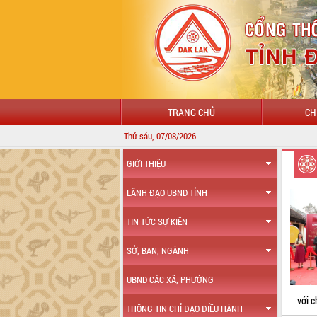
TRANG CHỦ
CH
Thứ sáu, 07/08/2026
GIỚI THIỆU
LÃNH ĐẠO UBND TỈNH
TIN TỨC SỰ KIỆN
SỞ, BAN, NGÀNH
UBND CÁC XÃ, PHƯỜNG
với c
THÔNG TIN CHỈ ĐẠO ĐIỀU HÀNH