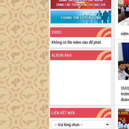
VIDEO
niệm
Không có file video nào để phát.
ALBUM ẢNH
(IUU
trườ
đoàn
LIÊN KẾT WEB