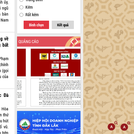
h ủy,
Kém
i ngũ
a bàn
Rất kém
t Nam
Bình chọn
Kết quả
ng về
QUẢNG CÁO
g bất
 Phạm
chính
n (gọi
u của
c Đà
g Hòa
n thứ
hu hút
ổ vũ.
 trên