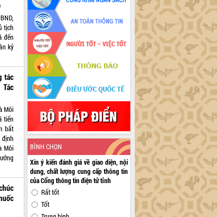
)
UBND,
 tịch
ã đến
ân kỷ
g tác
 Tác
à Môi
 tiến
n bất
 định
BÌNH CHỌN
à Môi
rưởng
Xin ý kiến đánh giá về giao diện, nội
dung, chất lượng cung cấp thông tin
của Cổng thông tin điện tử tỉnh
chúc
Rất tốt
huốc
Tốt
Trung bình