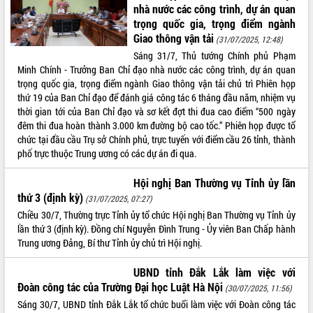
nhà nước các công trình, dự án quan
VIDEO
trọng quốc gia, trọng điểm ngành
Giao thông vận tải
(31/07/2025, 12:48)
Loading the player...
Sáng 31/7, Thủ tướng Chính phủ Phạm
Hội nghị UBND tỉnh Đắk Lắk thường kỳ
Minh Chính - Trưởng Ban Chỉ đạo nhà nước các công trình, dự án quan
tháng 7/2026
trọng quốc gia, trọng điểm ngành Giao thông vận tải chủ trì Phiên họp
thứ 19 của Ban Chỉ đạo để đánh giá công tác 6 tháng đầu năm, nhiệm vụ
Lễ truy tặng danh hiệu “Bà Mẹ Việt
thời gian tới của Ban Chỉ đạo và sơ kết đợt thi đua cao điểm “500 ngày
Nam Anh hùng” và trao Huân chương
đêm thi đua hoàn thành 3.000 km đường bộ cao tốc.” Phiên họp được tổ
Lao động
chức tại đầu cầu Trụ sở Chính phủ, trực tuyến với điểm cầu 26 tỉnh, thành
UBND tỉnh Đắk Lắk triển khai nhiệm
phố trực thuộc Trung ương có các dự án đi qua.
vụ 6 tháng cuối năm 2026
ALBUM ẢNH
Kỳ họp thứ Hai, Hội đồng nhân dân
Hội nghị Ban Thường vụ Tỉnh ủy lần
tỉnh khóa XI quyết nghị nhiều nội dung
thứ 3 (định kỳ)
(31/07/2025, 07:27)
quan trọng
Chiều 30/7, Thường trực Tỉnh ủy tổ chức Hội nghị Ban Thường vụ Tỉnh ủy
Bí thư Tỉnh ủy Lương Nguyễn Minh
lần thứ 3 (định kỳ). Đồng chí Nguyễn Đình Trung - Ủy viên Ban Chấp hành
Triết thăm, tặng quà người có công với
Trung ương Đảng, Bí thư Tỉnh ủy chủ trì Hội nghị.
cách mạng
Rà soát, hoàn thiện hệ thống thiết chế
UBND tỉnh Đắk Lắk làm việc với
văn hóa, thể thao đáp ứng yêu cầu
Đoàn công tác của Trường Đại học Luật Hà Nội
(30/07/2025, 11:56)
phát triển mới
Sáng 30/7, UBND tỉnh Đắk Lắk tổ chức buổi làm việc với Đoàn công tác
Thường trực HĐND tỉnh Đắk Lắk gặp
LIÊN KẾT WEB