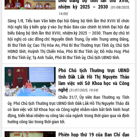
biểu Đảng bộ tỉnh lần thứ XVIII,
nhiệm kỳ 2025 – 2030
(01/08/2025,
ĐIỂM TIN VĂN BẢN
14:00)
Sáng 1/8, Tiểu ban Văn kiện Đại hội Đảng bộ tỉnh lần thứ XVIII tổ chức
QUY HOẠCH - KẾ HOẠCH
Hội nghị lấy ý kiến góp ý vào Dự thảo Báo cáo chính trị trình Đại hội đại
biểu Đảng bộ tỉnh lần thứ XVIII, nhiệm kỳ 2025 – 2030. Tham dự chủ trì
hội nghị có các đồng chí: Nguyễn Đình Trung, Ủy viên Trung ương Đảng,
Bí thư Tỉnh ủy; Cao Thị Hòa An, Phó Bí thư Thường trực Tỉnh ủy, Chủ tịch
HĐND tỉnh; Huỳnh Thị Chiến Hòa, Phó Bí thư Tỉnh ủy; Đỗ Hữu Huy, Phó
Bí thư Tỉnh ủy; Tạ Anh Tuấn, Phó Bí thư Tỉnh ủy, Chủ tịch UBND tỉnh.
Phó Chủ tịch Thường trực UBND
tỉnh Đắk Lắk Hồ Thị Nguyên Thảo
làm việc với Sở Khoa học và Công
nghệ
(31/07/2025, 19:54)
Chiều 31/7, Ủy viên Ban Thường vụ Tỉnh
ủy, Phó Chủ tịch Thường trực UBND tỉnh Đắk Lắk Hồ Thị Nguyên Thảo đã
có làm việc với Sở Khoa học và Công nghệ nhằm nắm bắt tình hình hoạt
động, triển khai nhiệm vụ công tác của ngành trong thời gian qua và định
hướng công tác trong thời gian tới.
Phiên họp thứ 19 của Ban Chỉ đạo