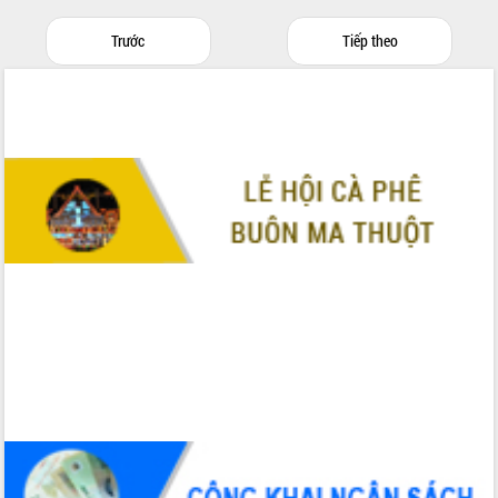
Triển khai đồng bộ đo đạc, lập hồ sơ
địa chính, hoàn thiện cơ sở dữ liệu đất
Trước
Tiếp theo
đai
Ứng dụng sinh trắc học - Bước tiến
trong hành trình chuyển đổi số tại Đắk
Lắk
Đắk Lắk nâng cao hiệu quả công tác
Đảng từ Sổ tay đảng viên điện tử
Đắk Lắk đẩy mạnh nuôi biển công
nghệ, hướng tới phát triển thủy sản
bền vững
Tập huấn nâng cao năng lực triển khai
chuyển đổi số cho cán bộ, công chức
cấp xã
Đắk Lắk phát động hưởng ứng Ngày
Quyền của người tiêu dùng Việt Nam
2026
Đẩy mạnh cải cách hành chính, quyết
tâm đạt được mục tiêu tăng trưởng
hai con số trong năm 2026
Tổ chức trang trọng Lễ hội Đền thờ