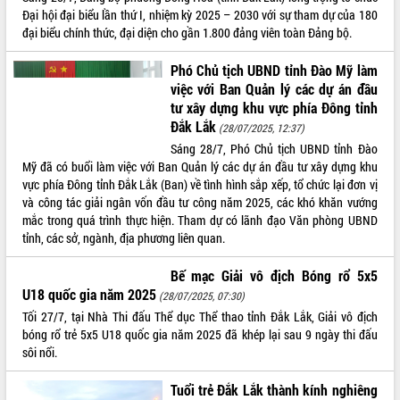
tầm nhìn đến năm 2050
Đại hội đại biểu lần thứ I, nhiệm kỳ 2025 – 2030 với sự tham dự của 180
Nâng cao hiệu quả hoạt động của các
đại biểu chính thức, đại diện cho gần 1.800 đảng viên toàn Đảng bộ.
doanh nghiệp nhà nước
Hội nghị triển khai kết nối mạng
Phó Chủ tịch UBND tỉnh Đào Mỹ làm
truyền số liệu chuyên dùng phục vụ cơ
việc với Ban Quản lý các dự án đầu
quan Đảng, Nhà nước
tư xây dựng khu vực phía Đông tỉnh
Lễ phát động chuỗi hoạt động chung
Đắk Lắk
(28/07/2025, 12:37)
tay làm sạch môi trường
Sáng 28/7, Phó Chủ tịch UBND tỉnh Đào
Xã Ea Kar bước chuyển mình trong
Mỹ đã có buổi làm việc với Ban Quản lý các dự án đầu tư xây dựng khu
công tác cải cách hành chính mô hình
vực phía Đông tỉnh Đắk Lắk (Ban) về tình hình sắp xếp, tổ chức lại đơn vị
mới
và công tác giải ngân vốn đầu tư công năm 2025, các khó khăn vướng
mắc trong quá trình thực hiện. Tham dự có lãnh đạo Văn phòng UBND
UBND tỉnh họp báo định kỳ tháng 4
tỉnh, các sở, ngành, địa phương liên quan.
năm 2026
Hội thảo khoa học “Giải pháp thúc đẩy
Bế mạc Giải vô địch Bóng rổ 5x5
phát triển nền kinh tế xanh tại tỉnh
U18 quốc gia năm 2025
Đắk Lắk”
(28/07/2025, 07:30)
Tối 27/7, tại Nhà Thi đấu Thể dục Thể thao tỉnh Đắk Lắk, Giải vô địch
Tăng cường giám sát, đôn đốc thực
bóng rổ trẻ 5x5 U18 quốc gia năm 2025 đã khép lại sau 9 ngày thi đấu
hiện nhiệm vụ quản lý tài sản công
sôi nổi.
hàng tuần
Tháo gỡ những vướng mắc, đẩy mạnh
Tuổi trẻ Đắk Lắk thành kính nghiêng
công tác cải cách thủ tục hành chính