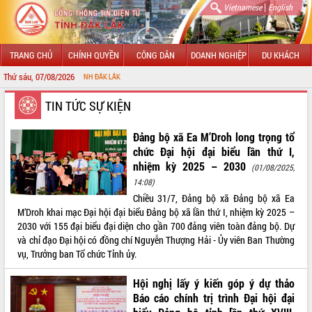
|
Vietnamese
English
TRANG CHỦ
CHÍNH QUYỀN
CÔNG DÂN
DOANH NGHIỆP
DU KHÁCH
Thứ sáu, 07/08/2026
NG TIN ĐIỆN TỬ TỈNH ĐẮK LẮK
GIỚI THIỆU
TIN TỨC SỰ KIỆN
LÃNH ĐẠO UBND TỈNH
Đảng bộ xã Ea M’Droh long trọng tổ
chức Đại hội đại biểu lần thứ I,
TIN TỨC SỰ KIỆN
nhiệm kỳ 2025 – 2030
(01/08/2025,
14:08)
SỞ, BAN, NGÀNH
Chiều 31/7, Đảng bộ xã Đảng bộ xã Ea
M’Droh khai mạc Đại hội đại biểu Đảng bộ xã lần thứ I, nhiệm kỳ 2025 –
UBND CÁC XÃ, PHƯỜNG
2030 với 155 đại biểu đại diện cho gần 700 đảng viên toàn đảng bộ. Dự
và chỉ đạo Đại hội có đồng chí Nguyễn Thượng Hải - Ủy viên Ban Thường
THÔNG TIN CHỈ ĐẠO ĐIỀU HÀNH
vụ, Trưởng ban Tổ chức Tỉnh ủy.
HỆ THỐNG VĂN BẢN
Hội nghị lấy ý kiến góp ý dự thảo
Báo cáo chính trị trình Đại hội đại
VĂN BẢN HĐND TỈNH