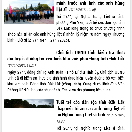
mình trước anh linh các anh hùng
tại Trung tâm Phục vụ hành chính
liệt sĩ
(27/07/2025, 19:46)
công tỉnh
Tối 27/7, tại Nghĩa trang Liệt sĩ tỉnh,
Đắk Lắk: Tôn vinh 46 giải pháp tại Hội
phường Phú Yên, tuổi trẻ các dân tộc tỉnh
thi Sáng tạo Kỹ thuật 2024 - 2025
Đắk Lắk long trọng tổ chức chương trình
Đắk Lắk rà soát, điều chỉnh Đề án 190
Thắp nến tri ân các anh hùng liệt sĩ nhân kỷ niệm 78 năm Ngày Thương
về phát triển nuôi trồng thủy sản
binh - Liệt sĩ (27/7/1947 – 27/7/2025).
Phó Chủ tịch UBND tỉnh Đắk Lắk
Trương Công Thái kiểm tra thực địa
Chủ tịch UBND tỉnh kiểm tra thực
Dự án cao tốc Khánh Hòa - Buôn Ma
địa tuyến đường bộ ven biển khu vực phía Đông tỉnh Đắk Lắk
Thuột
(27/07/2025, 14:21)
Định vị cà phê Việt Nam như một “di
Ngày 27/7, đồng chí Tạ Anh Tuấn - Phó Bí thư Tỉnh ủy, Chủ tịch UBND
sản sống” trong dòng chảy toàn cầu
tỉnh đã đi kiểm tra thực địa tình hình thực hiện tuyến đường bộ ven biển
Xây dựng nông thôn mới: Nâng cao đời
khu vực phía Đông tỉnh Đắk Lắk (công trình). Cùng đi có lãnh đạo Văn
sống người dân từ những mô hình thiết
Phòng UBND tỉnh, các sở, ngành, đơn vị và địa phương liên quan.
thực
Quyết liệt tháo gỡ vướng mắc, đẩy
Tuổi trẻ các dân tộc tỉnh Đắk Lắk
nhanh tiến độ các dự án trọng điểm
thắp nến tri ân các anh hùng liệt sĩ
trong Khu kinh tế Nam Phú Yên
tại Nghĩa trang Liệt sĩ tỉnh
(26/07/2025,
Hòn Yến phát triển du lịch gắn với bảo
19:54)
tồn biển
Tối 26/7, tại Nghĩa trang Liệt sĩ tỉnh,