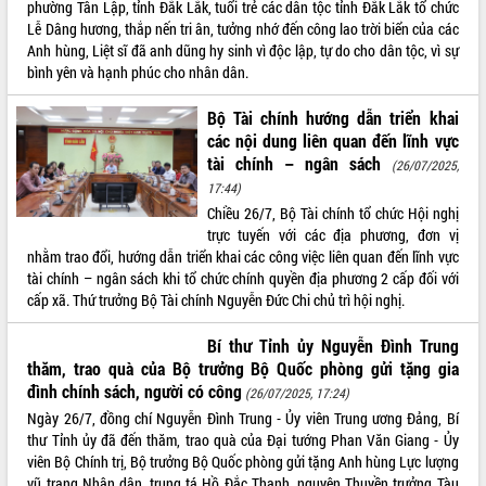
Lấy ý kiến điều chỉnh Quy hoạch tỉnh
phường Tân Lập, tỉnh Đắk Lắk, tuổi trẻ các dân tộc tỉnh Đắk Lắk tổ chức
Đắk Lắk thời kỳ 2021-2030, tầm nhìn
Lễ Dâng hương, thắp nến tri ân, tưởng nhớ đến công lao trời biển của các
đến năm 2050
Anh hùng, Liệt sĩ đã anh dũng hy sinh vì độc lập, tự do cho dân tộc, vì sự
bình yên và hạnh phúc cho nhân dân.
Phát động chiến dịch 30 ngày đêm
giải phóng mặt bằng Tuyến đường bộ
Bộ Tài chính hướng dẫn triển khai
ven biển
các nội dung liên quan đến lĩnh vực
Đắk Lắk nỗ lực thúc đẩy tăng trưởng
tài chính – ngân sách
(26/07/2025,
kinh tế từ 10% trở lên trong Quý
17:44)
II/2026
Chiều 26/7, Bộ Tài chính tổ chức Hội nghị
Đắk Lắk ký kết thỏa thuận hợp tác về
trực tuyến với các địa phương, đơn vị
chuyển đổi số giai đoạn 2026 – 2030
nhằm trao đổi, hướng dẫn triển khai các công việc liên quan đến lĩnh vực
với Tập đoàn Bưu chính Viễn thông
tài chính – ngân sách khi tổ chức chính quyền địa phương 2 cấp đối với
Việt Nam
cấp xã. Thứ trưởng Bộ Tài chính Nguyễn Đức Chi chủ trì hội nghị.
Thứ trưởng Bộ Y tế làm việc với tỉnh
Đắk Lắk về phát triển nhân lực y tế
Bí thư Tỉnh ủy Nguyễn Đình Trung
cho trạm y tế cấp xã
thăm, trao quà của Bộ trưởng Bộ Quốc phòng gửi tặng gia
Du lịch Đắk Lắk nâng tầm trải nghiệm
đình chính sách, người có công
(26/07/2025, 17:24)
du khách thông qua Hệ thống cơ sở dữ
Ngày 26/7, đồng chí Nguyễn Đình Trung - Ủy viên Trung ương Đảng, Bí
liệu và Bản đồ số
thư Tỉnh ủy đã đến thăm, trao quà của Đại tướng Phan Văn Giang - Ủy
Tập huấn ứng dụng trí tuệ nhân tạo (AI)
viên Bộ Chính trị, Bộ trưởng Bộ Quốc phòng gửi tặng Anh hùng Lực lượng
trong thương mại điện tử năm 2026
vũ trang Nhân dân, trung tá Hồ Đắc Thạnh, nguyên Thuyền trưởng Tàu