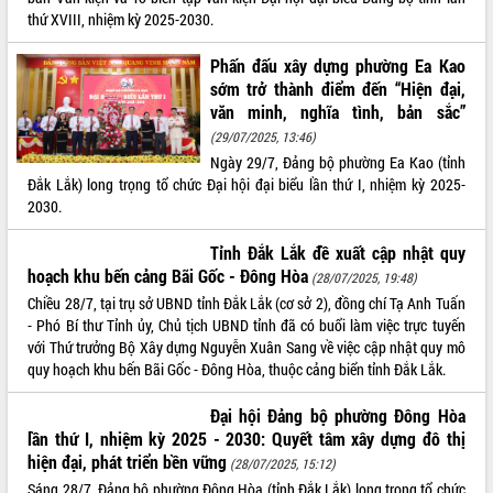
cải cách hành chính tỉnh Đắk Lắk
thứ XVIII, nhiệm kỳ 2025-2030.
Kết nối tour, đẩy mạnh chuyển đổi số
để phát triển du lịch Đắk Lắk
Phấn đấu xây dựng phường Ea Kao
sớm trở thành điểm đến “Hiện đại,
Khởi động Dự án Đầu tư xây dựng hạ
tầng kỹ thuật Cụm công nghiệp Tân
văn minh, nghĩa tình, bản sắc”
Tiến
(29/07/2025, 13:46)
Gặp mặt các cơ quan báo chí nhân Kỷ
Ngày 29/7, Đảng bộ phường Ea Kao (tỉnh
niệm 101 năm Ngày Báo chí Cách
Đắk Lắk) long trọng tổ chức Đại hội đại biểu lần thứ I, nhiệm kỳ 2025-
mạng Việt Nam
2030.
Đắk Lắk sơ kết 4 năm triển khai thực
Tỉnh Đắk Lắk đề xuất cập nhật quy
hiện Đề án 06 của Chính phủ
hoạch khu bến cảng Bãi Gốc - Đông Hòa
(28/07/2025, 19:48)
Họp báo thông tin về Hội nghị Công bố
Quy hoạch và Xúc tiến đầu tư tỉnh Đắk
Chiều 28/7, tại trụ sở UBND tỉnh Đắk Lắk (cơ sở 2), đồng chí Tạ Anh Tuấn
Lắk
- Phó Bí thư Tỉnh ủy, Chủ tịch UBND tỉnh đã có buổi làm việc trực tuyến
với Thứ trưởng Bộ Xây dựng Nguyễn Xuân Sang về việc cập nhật quy mô
Khơi thông điểm nghẽn, đẩy nhanh
quy hoạch khu bến Bãi Gốc - Đông Hòa, thuộc cảng biển tỉnh Đắk Lắk.
giải ngân vốn khắc phục thiên tai
HĐND tỉnh thông qua điều chỉnh Quy
Đại hội Đảng bộ phường Đông Hòa
hoạch tỉnh thời kỳ 2021-2030
lần thứ I, nhiệm kỳ 2025 - 2030: Quyết tâm xây dựng đô thị
Hội thảo góp ý hồ sơ điều chỉnh quy
hiện đại, phát triển bền vững
(28/07/2025, 15:12)
hoạch tỉnh Đắk Lắk thời kỳ 2021-2030,
Sáng 28/7, Đảng bộ phường Đông Hòa (tỉnh Đắk Lắk) long trọng tổ chức