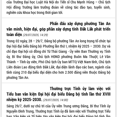
của Trường Đại học Luật Hà Nội do Tiến sĩ Chu Mạnh Hùng – Chủ tịch
mặt Đoàn chuyên gia y tế TP. Hồ Chí
Hội đồng Trường làm trưởng đoàn về công tác đào tạo, tuyển sinh,
Minh
nghiên cứu khoa học trong thời gian tới.
Lễ truy điệu và an táng hài cốt liệt sĩ
tại Nghĩa trang Liệt sĩ xã Sơn Hòa
Phấn đấu xây dựng phường Tân An
THỐNG KÊ TRUY CẬP
Bàn giải pháp tháo gỡ khó khăn trong
văn minh, hiện đại, góp phần xây dựng tỉnh Đắk Lắk phát triển
xuất khẩu sầu riêng và triển khai quy
Hôm nay:
toàn diện
10209
(29/07/2025, 14:29)
định EUDR
Tất cả:
66022949
Trong 02 ngày, 28 – 29/7, Đảng bộ phường Tân An long trọng tổ chức tại
Thứ trưởng Bộ Nông nghiệp và Môi
Đại hội đại biểu Đảng bộ Phường lần thứ I, nhiệm kỳ 2025 – 2030. Dự và
trường Nguyễn Hoàng Hiệp khảo sát
chỉ đạo Đại hội có đồng chí Từ Thái Giang - Ủy viên Ban Thường vụ Tỉnh
vùng trồng và doanh nghiệp đóng gói
ủy, Bí thư Đảng ủy, Chủ tịch HĐND phường Buôn Ma Thuột; Lê Văn
sầu riêng tại Đắk Lắk
Thành – Tỉnh ủy viên, Phó Chủ tịch Ủy ban MTTQ Việt Nam tỉnh, Chủ tịch
Liên đoàn Lao động tỉnh Đắk Lắk; đại diện lãnh đạo các ban, ngành của
Trình diễn nghệ thuật chế biến các
tỉnh cùng 210 đại biểu đại diện cho hơn 2.500 đảng viên thuộc Đảng bộ
món ăn từ sầu riêng
phường Tân An.
Đắk Lắk công bố Quy hoạch và xúc
tiến đầu tư tỉnh
Thường trực Tỉnh ủy làm việc với
Ngành cá ngừ Đắk Lắk chủ động thích
Tiểu ban văn kiện Đại hội đại biểu Đảng bộ tỉnh lần thứ XVIII
ứng để giữ vững thị trường xuất khẩu
nhiệm kỳ 2025-2030.
(29/07/2025, 14:00)
Diễn đàn Kinh tế tư nhân Việt Nam đột
Sáng 29/7, dưới sự chủ trì của Ủy viên Trung ương Đảng, Bí thư Tỉnh ủy
phá cơ chế - Hợp tác công tư
Nguyễn Đình Trung, Thường trực Tỉnh ủy đã làm việc với Thường trực Tiểu
Đề án 06 tạo bước ngoặt đột phá trong
ban Văn kiện và Tổ biên tập văn kiện Đại hội đại biểu Đảng bộ tỉnh lần