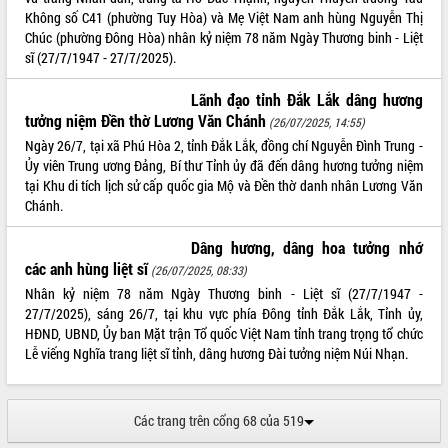
Đoàn đại biểu Quốc hội tỉnh Đắk Lắk
Không số C41 (phường Tuy Hòa) và Mẹ Việt Nam anh hùng Nguyễn Thị
trao đổi thông tin trước Kỳ họp thứ
Chúc (phường Đông Hòa) nhân kỷ niệm 78 năm Ngày Thương binh - Liệt
nhất, Quốc hội khóa XVI
sĩ (27/7/1947 - 27/7/2025).
Quyết liệt cải cách hành chính, khơi
thông nguồn lực phát triển
Lãnh đạo tỉnh Đắk Lắk dâng hương
tưởng niệm Đền thờ Lương Văn Chánh
Nâng cao hiệu lực, hiệu quả HĐND
(26/07/2025, 14:55)
tỉnh thông qua hiện đại hóa hành chính
Ngày 26/7, tại xã Phú Hòa 2, tỉnh Đắk Lắk, đồng chí Nguyễn Đình Trung -
Ủy viên Trung ương Đảng, Bí thư Tỉnh ủy đã đến dâng hương tưởng niệm
Xã Ea Phê gắn cải cách hành chính với
tại Khu di tích lịch sử cấp quốc gia Mộ và Đền thờ danh nhân Lương Văn
chuyển đổi số
Chánh.
Phó Chủ tịch Thường trực UBND tỉnh
Hồ Thị Nguyên Thảo làm việc tại Trung
Dâng hương, dâng hoa tưởng nhớ
tâm Phục vụ hành chính công xã Ea
các anh hùng liệt sĩ
(26/07/2025, 08:33)
Phê
Nhân kỷ niệm 78 năm Ngày Thương binh - Liệt sĩ (27/7/1947 -
Xây dựng nền hành chính số đồng
27/7/2025), sáng 26/7, tại khu vực phía Đông tỉnh Đắk Lắk, Tỉnh ủy,
hành cùng nông dân dân, doanh nghiệp
HĐND, UBND, Ủy ban Mặt trận Tổ quốc Việt Nam tỉnh trang trọng tổ chức
Giai đoạn 2026-2030, Đắk Lắk phấn
Lễ viếng Nghĩa trang liệt sĩ tỉnh, dâng hương Đài tưởng niệm Núi Nhạn.
đấu có 77% xã đạt chuẩn nông thôn
mới
Chuyển đổi số 'mở đường' cho nông
Các trang trên cổng 68 của 519
nghiệp Đắk Lắk tăng trưởng bứt phá