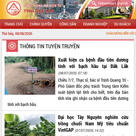
|
Vietnamese
English
TRANG CHỦ
CHÍNH QUYỀN
CÔNG DÂN
DOANH NGHIỆP
DU KHÁCH
Thứ bảy, 08/08/2026
CHÀO MỪNG ĐẾN VỚI CỔNG THÔNG TIN
GIỚI THIỆU
THÔNG TIN TUYÊN TRUYỀN
LÃNH ĐẠO UBND TỈNH
Xuất hiện ca bệnh đầu tiên dương
tính với bạch hầu tại Đắk Lắk
TIN TỨC SỰ KIỆN
(08/07/2020, 07:18)
Chiều 7/7, Thạc sĩ, bác sĩ Trịnh Quang Trí -
SỞ, BAN, NGÀNH
Phó Giám đốc phụ trách Trung tâm Kiểm
soát bệnh tật tỉnh cho biết, trên địa bàn
UBND CÁC XÃ, PHƯỜNG
tỉnh vừa ghi nhận ca bệnh đầu tiên dương
tính với bạch hầu.
THÔNG TIN CHỈ ĐẠO ĐIỀU HÀNH
Đại học Tây Nguyên nghiên cứu
HỆ THỐNG VĂN BẢN
trồng chuối Nam Mỹ tiêu chuẩn
VietGAP
(07/07/2020, 14:32)
VĂN BẢN HĐND TỈNH