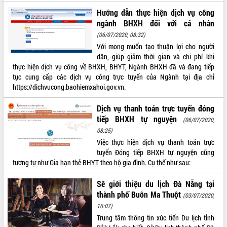
Tất cả:
66085490
Hướng dẫn thực hiện dịch vụ công
ngành BHXH đối với cá nhân
(06/07/2020, 08:32)
Với mong muốn tạo thuận lợi cho người
dân, giúp giảm thời gian và chi phí khi
thực hiện dịch vụ công về BHXH, BHYT, Ngành BHXH đã và đang tiếp
tục cung cấp các dịch vụ công trực tuyến của Ngành tại địa chỉ
https://dichvucong.baohiemxahoi.gov.vn.
Dịch vụ thanh toán trực tuyến đóng
tiếp BHXH tự nguyện
(06/07/2020,
08:25)
Việc thực hiện dịch vụ thanh toán trực
tuyến Đóng tiếp BHXH tự nguyện cũng
tương tự như Gia hạn thẻ BHYT theo hộ gia đình. Cụ thể như sau:
Sẽ giới thiệu du lịch Đà Nẵng tại
thành phố Buôn Ma Thuột
(03/07/2020,
16:07)
Trung tâm thông tin xúc tiến Du lịch tỉnh