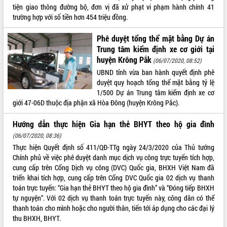
tiện giao thông đường bộ, đơn vị đã xử phạt vi phạm hành chính 41
VIDEO
trường hợp với số tiền hơn 454 triệu đồng.
Không có file video nào để phát.
Phê duyệt tổng thể mặt bằng Dự án
Trung tâm kiểm định xe cơ giới tại
ALBUM ẢNH
huyện Krông Pắk
(06/07/2020, 08:52)
UBND tỉnh vừa ban hành quyết định phê
duyệt quy hoạch tổng thể mặt bằng tỷ lệ
1/500 Dự án Trung tâm kiểm định xe cơ
giới 47-06D thuộc địa phận xã Hòa Đông (huyện Krông Pắc).
Hướng dẫn thực hiện Gia hạn thẻ BHYT theo hộ gia đình
(06/07/2020, 08:36)
Thực hiện Quyết định số 411/QĐ-TTg ngày 24/3/2020 của Thủ tướng
LIÊN KẾT WEB
Chính phủ về việc phê duyệt danh mục dịch vụ công trực tuyến tích hợp,
cung cấp trên Cổng Dịch vụ công (DVC) Quốc gia, BHXH Việt Nam đã
triển khai tích hợp, cung cấp trên Cổng DVC Quốc gia 02 dịch vụ thanh
toán trực tuyến: “Gia hạn thẻ BHYT theo hộ gia đình” và “Đóng tiếp BHXH
tự nguyện”. Với 02 dịch vụ thanh toán trực tuyến này, công dân có thể
THỐNG KÊ TRUY CẬP
thanh toán cho mình hoặc cho người thân, tiến tới áp dụng cho các đại lý
thu BHXH, BHYT.
Hôm nay:
40167