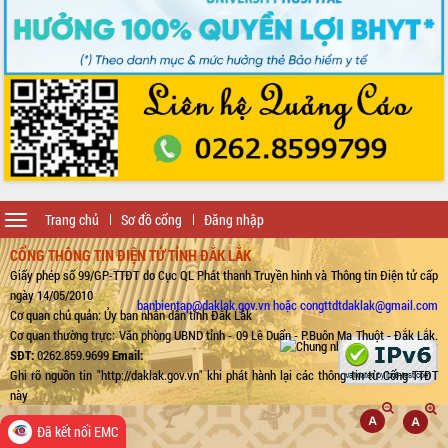
Toggle
Trang chủ
Sơ đồ cổng
Đăng nhập
navigation
CỔNG THÔNG TIN ĐIỆN TỬ TỈNH ĐẮK LẮK
Giấy phép số 99/GP-TTĐT do Cục QL Phát thanh Truyền hình và Thông tin Điện tử cấp
ngày 14/05/2010
banbientap@daklak.gov.vn hoặc congttdtdaklak@gmail.com
Cơ quan chủ quản: Ủy ban nhân dân tỉnh Đắk Lắk
Cơ quan thường trực: Văn phòng UBND tỉnh - 09 Lê Duẩn - P.Buôn Ma Thuột - Đắk Lắk.
SĐT:
0262.859.9699
Email:
Ghi rõ nguồn tin "http://daklak.gov.vn" khi phát hành lại các thông tin từ Cổng TTĐT
này
Đã kết nối EMC