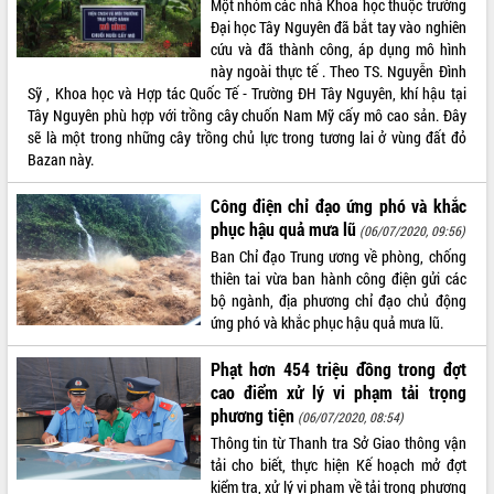
Một nhóm các nhà Khoa học thuộc trường
Đại học Tây Nguyên đã bắt tay vào nghiên
ĐIỂM TIN VĂN BẢN
cứu và đã thành công, áp dụng mô hình
này ngoài thực tế . Theo TS. Nguyễn Đình
QUY HOẠCH - KẾ HOẠCH
Sỹ , Khoa học và Hợp tác Quốc Tế - Trường ĐH Tây Nguyên, khí hậu tại
Tây Nguyên phù hợp với trồng cây chuốn Nam Mỹ cấy mô cao sản. Đây
sẽ là một trong những cây trồng chủ lực trong tương lai ở vùng đất đỏ
Bazan này.
Công điện chỉ đạo ứng phó và khắc
phục hậu quả mưa lũ
(06/07/2020, 09:56)
Ban Chỉ đạo Trung ương về phòng, chống
thiên tai vừa ban hành công điện gửi các
bộ ngành, địa phương chỉ đạo chủ động
ứng phó và khắc phục hậu quả mưa lũ.
Phạt hơn 454 triệu đồng trong đợt
cao điểm xử lý vi phạm tải trọng
phương tiện
(06/07/2020, 08:54)
Thông tin từ Thanh tra Sở Giao thông vận
tải cho biết, thực hiện Kế hoạch mở đợt
kiểm tra, xử lý vi phạm về tải trọng phương