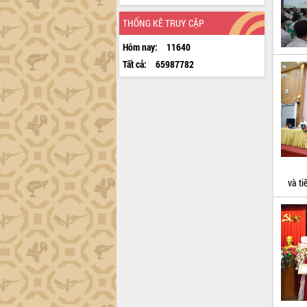
THỐNG KÊ TRUY CẬP
Hôm nay:
11640
Tất cả:
65987782
và ti