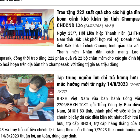
Trao tặng 222 suất quà cho các hộ gia đì
hoàn cảnh khó khăn tại tỉnh Champas
CHDCND Lào
(24/07/2023, 16:23)
Ngày 23/7, Hội Liên hiệp Thanh niên (LHTN)
Nam tỉnh Đắk Lắk phối hợp với Hội Doanh nhâ
tỉnh Đắk Lắk tổ chức Chương trình giao lưu với
Thanh niên Nhân dân cách mạng Lào 
pasak, đồng thời trao tặng 222 phần quà và 22 bộ chăn mềm cho các gia đình bị 
o hoả hoạn trên địa bàn tỉnh Champasak, với tổng trị giá 66 triệu đồng.
Tập trung nguồn lực chi trả lương hưu 
mức hưởng mới từ ngày 14/8/2023
(24/07
15:38)
BHXH Việt Nam vừa ban hành Công vă
2206/BHXH-TCKT gửi Tổng Công ty Bưu điện
Nam, BHXH 63 tỉnh, thành phố về việc khẩn t
chuẩn bị đầy đủ các điều kiện tốt nhất để chi trả
hưu, trợ cấp BHXH, trợ cấp hằng tháng của 
23 và truy trả số tiền chênh lệch tăng thêm của tháng 7/2023 theo mức hưởng m
 14/8/2023 thuận lợi, an toàn, đúng quy định.