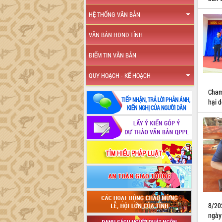
HỆ THỐNG VĂN BẢN
VĂN BẢN HĐND TỈNH
ĐIỂM TIN VĂN BẢN
QUY HOẠCH - KẾ HOẠCH
Cham
hại d
8/20
ngày