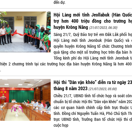
đến dự.
Hội Làng mới tỉnh Jeollabuk (Hàn Quốc)
trợ hơn 400 triệu đồng cho trường h
huyện Krông Năng
(21/07/2023, 06:30)
Sáng 21/7, Quỹ Bảo trợ trẻ em Đắk Lắk phối hợ
Hội Làng mới tỉnh Jeonbuk (Hàn Quốc) và 
quyền huyện Krông Năng tổ chức Chương trình
quà tặng cho một số trường học trên địa bàn h
Tổng kinh phí do Hội Làng mới tỉnh Jeonbuk t
 hiện 2 chương trình tại các trường học địa bàn huyện Krông Năng là hơn 400 
.
Hội thi “Dân vận khéo” diễn ra từ ngày 2
tháng 8 năm 2023
(21/07/2023, 05:00)
Chiều 21/7, UBND tỉnh tổ chức họp rà soát côn
chuẩn bị tổ chức Hội thi “Dân vận khéo” năm 202
các cơ quan hành chính cấp tỉnh trực thuộc
tỉnh. Đồng chí Nguyễn Tuấn Hà, Phó Chủ tịch T
trực UBND tỉnh, Trưởng Ban tổ chức Hội thi ch
cuộc họp