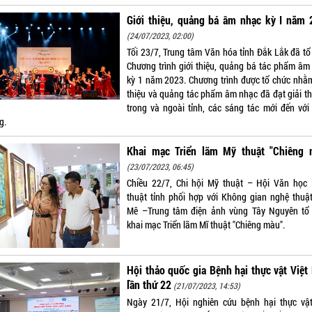
Giới thiệu, quảng bá âm nhạc kỳ I năm 
(24/07/2023, 02:00)
Tối 23/7, Trung tâm Văn hóa tỉnh Đắk Lắk đã tổ
Chương trình giới thiệu, quảng bá tác phẩm âm
kỳ 1 năm 2023. Chương trình được tổ chức nhằm
thiệu và quảng tác phẩm âm nhạc đã đạt giải t
trong và ngoài tỉnh, các sáng tác mới đến với
g.
Khai mạc Triển lãm Mỹ thuật "Chiêng 
(23/07/2023, 06:45)
Chiều 22/7, Chi hội Mỹ thuật – Hội Văn học
thuật tỉnh phối hợp với Không gian nghệ thuậ
Mê –Trung tâm điện ảnh vùng Tây Nguyên tổ
khai mạc Triển lãm Mĩ thuật "Chiêng màu".
Hội thảo quốc gia Bệnh hại thực vật Việ
lần thứ 22
(21/07/2023, 14:53)
Ngày 21/7, Hội nghiên cứu bệnh hại thực vật