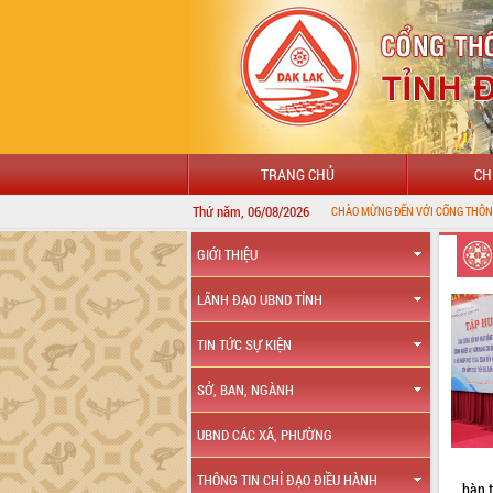
TRANG CHỦ
CH
Thứ năm, 06/08/2026
CHÀO MỪNG ĐẾN VỚI CỔNG THÔNG TIN ĐIỆN TỬ TỈ
GIỚI THIỆU
LÃNH ĐẠO UBND TỈNH
TIN TỨC SỰ KIỆN
SỞ, BAN, NGÀNH
UBND CÁC XÃ, PHƯỜNG
THÔNG TIN CHỈ ĐẠO ĐIỀU HÀNH
bàn t