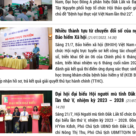
Nam, Đại học Đông Á phân hiệu Đắk Lắk và Đạ
Tây Nguyên phối hợp tổ chức Hội thảo quốc gi
chủ đề “Bệnh hại thực vật Việt Nam lần thứ 22”.
Nhiều thành tựu từ chuyển đổi số của n
Bảo hiểm Xã hội
(21/07/2023, 14:38)
Sáng 21/7, Bảo hiểm xã hội (BHXH) Việt Nam 
chức Hội nghị trực tuyến sơ kết công tác chuyể
số, triển khai Đề án 06 của Chính phủ 6 thán
năm, triển khai nhiệm vụ 6 tháng cuối năm 20
đánh giá kết quả thí điểm ứng dụng xác thực sin
học trong khám chữa bệnh bảo hiểm y tế (KCB 
ếp nhận hồ sơ, trả kết quả giải quyết thủ tục hành chính (TTHC).
Đại hội đại biểu Hội người mù tỉnh Đắk
lần thứ V, nhiệm kỳ 2023 – 2028
(21/07
14:29)
Sáng 21/7, Hội Người mù tỉnh Đắk Lắk tổ chức Đạ
đại biểu lần thứ V, nhiệm kỳ 2023 – 2028. Đồn
H’Yim Kđoh, Phó Chủ tịch UBND tỉnh Đắk Lắk,
chí Nông Thị Thu, Phó Chủ tịch UBMTTQVN tỉ