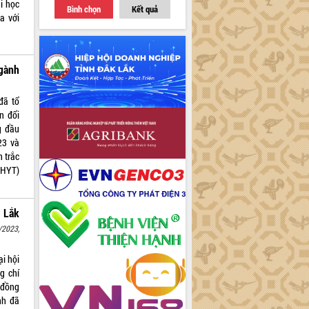
i học
Bình chọn
Kết quả
a với
gành
đã tổ
n đổi
g đầu
23 và
h trắc
BHYT)
 Lắk
/2023,
i hội
g chí
 đồng
nh đã