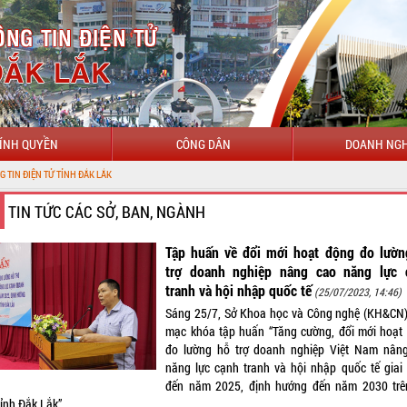
ÍNH QUYỀN
CÔNG DÂN
DOANH NGH
NH ĐẮK LẮK
TIN TỨC CÁC SỞ, BAN, NGÀNH
Tập huấn về đổi mới hoạt động đo lườn
trợ doanh nghiệp nâng cao năng lực 
tranh và hội nhập quốc tế
(25/07/2023, 14:46)
Sáng 25/7, Sở Khoa học và Công nghệ (KH&CN)
mạc khóa tập huấn “Tăng cường, đổi mới hoạt
đo lường hỗ trợ doanh nghiệp Việt Nam nân
năng lực cạnh tranh và hội nhập quốc tế giai
đến năm 2025, định hướng đến năm 2030 trê
ỉnh Đắk Lắk”.