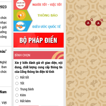
2023
 chức
 nhạc
 giới
hưởng
 công
màu"
BÌNH CHỌN
 Nghệ
Xin ý kiến đánh giá về giao diện, nội
t Ban
dung, chất lượng cung cấp thông tin
của Cổng thông tin điện tử tỉnh
 chức
Rất tốt
Tốt
Trung bình
t Nam
Kém
Rất kém
 Việt