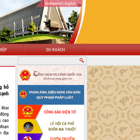
|
Vietnamese
English
IỆP
DU KHÁCH
g hỗ
cạnh
 khai
 động
g cao
 đoạn
n địa