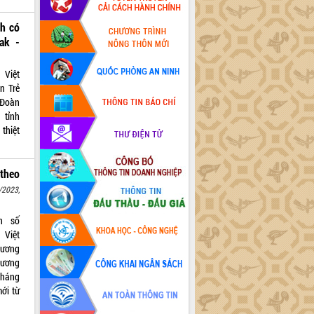
nh có
ak -
 Việt
n Trẻ
 Đoàn
tỉnh
thiệt
theo
/2023,
n số
 Việt
rương
 lương
tháng
ới từ