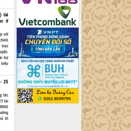
 tài
ọc ở
p với
chính
 trao
uyện.
ài trợ
triệu
3- 25
g tác
3 tại
 UBND
hường
ủ trì