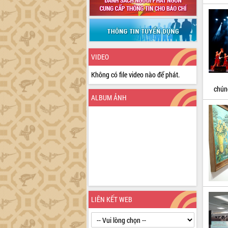
VIDEO
Không có file video nào để phát.
chún
ALBUM ẢNH
LIÊN KẾT WEB