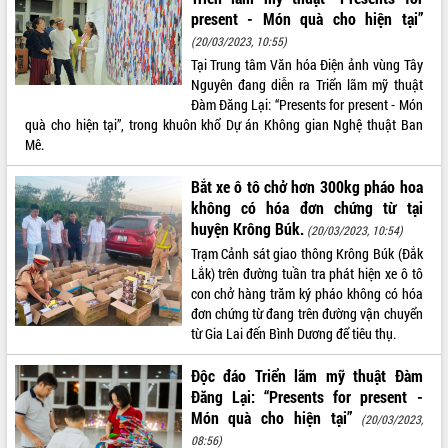
present - Món quà cho hiện tại”
ĐIỂM TIN VĂN BẢN
(20/03/2023, 10:55)
Tại Trung tâm Văn hóa Điện ảnh vùng Tây
QUY HOẠCH - KẾ HOẠCH
Nguyên đang diễn ra Triển lãm mỹ thuật
Đàm Đăng Lại: “Presents for present - Món
quà cho hiện tại”, trong khuôn khổ Dự án Không gian Nghệ thuật Ban
Mê.
Bắt xe ô tô chở hơn 300kg pháo hoa
không có hóa đơn chứng từ tại
huyện Krông Búk.
(20/03/2023, 10:54)
Trạm Cảnh sát giao thông Krông Búk (Đắk
Lắk) trên đường tuần tra phát hiện xe ô tô
con chở hàng trăm ký pháo không có hóa
đơn chứng từ đang trên đường vận chuyển
từ Gia Lai đến Bình Dương để tiêu thụ.
Độc đáo Triển lãm mỹ thuật Đàm
Đăng Lại: “Presents for present -
Món quà cho hiện tại”
(20/03/2023,
08:56)