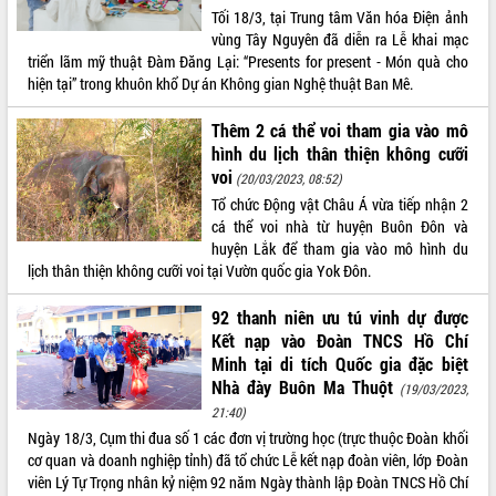
Tối 18/3, tại Trung tâm Văn hóa Điện ảnh
VIDEO
vùng Tây Nguyên đã diễn ra Lễ khai mạc
triển lãm mỹ thuật Đàm Đăng Lại: “Presents for present - Món quà cho
Không có file video nào để phát.
hiện tại” trong khuôn khổ Dự án Không gian Nghệ thuật Ban Mê.
ALBUM ẢNH
Thêm 2 cá thể voi tham gia vào mô
hình du lịch thân thiện không cưỡi
voi
(20/03/2023, 08:52)
Tổ chức Động vật Châu Á vừa tiếp nhận 2
cá thể voi nhà từ huyện Buôn Đôn và
huyện Lắk để tham gia vào mô hình du
lịch thân thiện không cưỡi voi tại Vườn quốc gia Yok Đôn.
92 thanh niên ưu tú vinh dự được
Kết nạp vào Đoàn TNCS Hồ Chí
LIÊN KẾT WEB
Minh tại di tích Quốc gia đặc biệt
Nhà đày Buôn Ma Thuột
(19/03/2023,
21:40)
Ngày 18/3, Cụm thi đua số 1 các đơn vị trường học (trực thuộc Đoàn khối
THỐNG KÊ TRUY CẬP
cơ quan và doanh nghiệp tỉnh) đã tổ chức Lễ kết nạp đoàn viên, lớp Đoàn
viên Lý Tự Trọng nhân kỷ niệm 92 năm Ngày thành lập Đoàn TNCS Hồ Chí
Hôm nay:
14158