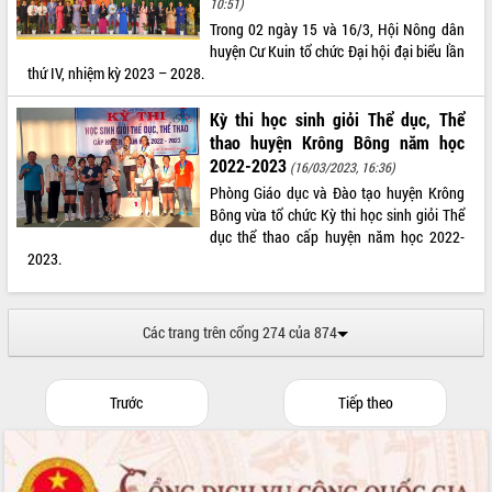
10:51)
Trong 02 ngày 15 và 16/3, Hội Nông dân
huyện Cư Kuin tổ chức Đại hội đại biểu lần
thứ IV, nhiệm kỳ 2023 – 2028.
Kỳ thi học sinh giỏi Thể dục, Thể
thao huyện Krông Bông năm học
2022-2023
(16/03/2023, 16:36)
Phòng Giáo dục và Đào tạo huyện Krông
Bông vừa tổ chức Kỳ thi học sinh giỏi Thể
dục thể thao cấp huyện năm học 2022-
2023.
Các trang trên cổng 274 của 874
Trước
Tiếp theo