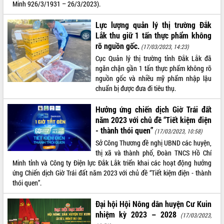
Minh 926/3/1931 – 26/3/2023).
Tất cả:
66026898
Lực lượng quản lý thị trường Đắk
Lắk thu giữ 1 tấn thực phẩm không
rõ nguồn gốc.
(17/03/2023, 14:23)
Cục Quản lý thị trường tỉnh Đắk Lắk đã
ngăn chặn gần 1 tấn thực phẩm không rõ
nguồn gốc và nhiều mỹ phẩm nhập lậu
chuẩn bị được đưa đi tiêu thụ.
Hưởng ứng chiến dịch Giờ Trái đất
năm 2023 với chủ đề “Tiết kiệm điện
- thành thói quen”
(17/03/2023, 10:58)
Sở Công Thương đề nghị UBND các huyện,
thị xã và thành phố, Đoàn TNCS Hồ Chí
Minh tỉnh và Công ty Điện lực Đắk Lắk triển khai các hoạt động hưởng
ứng Chiến dịch Giờ Trái đất năm 2023 với chủ đề “Tiết kiệm điện - thành
thói quen”.
Đại hội Hội Nông dân huyện Cư Kuin
nhiệm kỳ 2023 – 2028
(17/03/2023,