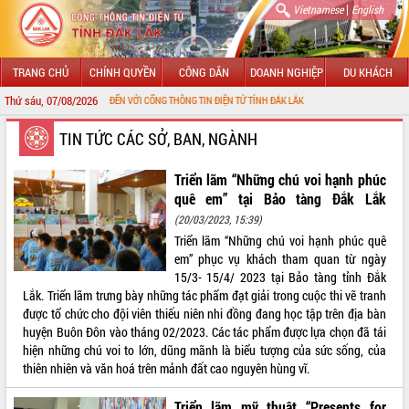
|
Vietnamese
English
TRANG CHỦ
CHÍNH QUYỀN
CÔNG DÂN
DOANH NGHIỆP
DU KHÁCH
Thứ sáu, 07/08/2026
ÀO MỪNG ĐẾN VỚI CỔNG THÔNG TIN ĐIỆN TỬ TỈNH ĐẮK LẮK
GIỚI THIỆU
TIN TỨC CÁC SỞ, BAN, NGÀNH
LÃNH ĐẠO UBND TỈNH
Triển lãm “Những chú voi hạnh phúc
quê em” tại Bảo tàng Đắk Lắk
TIN TỨC SỰ KIỆN
(20/03/2023, 15:39)
Triển lãm “Những chú voi hạnh phúc quê
SỞ, BAN, NGÀNH
em” phục vụ khách tham quan từ ngày
15/3- 15/4/ 2023 tại Bảo tàng tỉnh Đắk
UBND CÁC XÃ, PHƯỜNG
Lắk. Triển lãm trưng bày những tác phẩm đạt giải trong cuộc thi vẽ tranh
được tổ chức cho đội viên thiếu niên nhi đồng đang học tập trên địa bàn
THÔNG TIN CHỈ ĐẠO ĐIỀU HÀNH
huyện Buôn Đôn vào tháng 02/2023. Các tác phẩm được lựa chọn đã tái
hiện những chú voi to lớn, dũng mãnh là biểu tượng của sức sống, của
HỆ THỐNG VĂN BẢN
thiên nhiên và văn hoá trên mảnh đất cao nguyên hùng vĩ.
VĂN BẢN HĐND TỈNH
Triển lãm mỹ thuật “Presents for