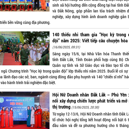
sinh xã hội hướng đến cộng đồng tại hai tỉnh Đắ
và Đắk Nông, góp phần lan tỏa trách nhiệm 
nghiệp, xây dựng hình ảnh doanh nghiệp gắn 
 triển bền vững cùng địa phương.
140 thiếu nhi tham gia “Học kỳ trong 
đội” năm 2025: Viết tiếp câu chuyện hòa
(16/06/2025, 09:31)
Sáng ngày 15/6, tại Nhà Văn hóa Thanh thiế
tỉnh Đắk Lắk, Tỉnh Đoàn phối hợp cùng Bộ Ch
Quân sự tỉnh và Sở Giáo dục và Đào tạo tổ ch
 ngũ Chương trình “Học kỳ trong quân đội” lớp thiếu nhi năm 2025. Buổi lễ có sự
ủa lãnh đạo các sở, ban, ngành cùng đông đảo phụ huynh và 140 “chiến sĩ nhí” há
vào hành trình trải nghiệm đặc biệt.
Hội Nữ Doanh nhân Đắk Lắk – Phú Yên :
nối xây dựng chiến lược phát triển và mở
thị trường
(15/06/2025, 20:30)
Từ ngày 12-13/6, Hội Nữ Doanh nhân tỉnh Đắk L
tổ chức hội nghị tổng kết hoạt động nổi bật 6 
đầu năm và đề ra phương hướng cho 6 tháng