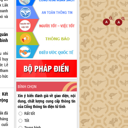
k Lắk
doanh
bó và
quân
 bình
u nhi
ỉ huy
ức Lễ
 tham
o hức
BÌNH CHỌN
 Kết
Xin ý kiến đánh giá về giao diện, nội
 rộng
dung, chất lượng cung cấp thông tin
của Cổng thông tin điện tử tỉnh
ắk đã
Rất tốt
tháng
Tốt
 cuối
Trung bình