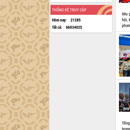
THỐNG KÊ TRUY CẬP
tiêu
hội, 
Hôm nay:
21285
phươ
Tất cả:
66034025
Tổng
trong