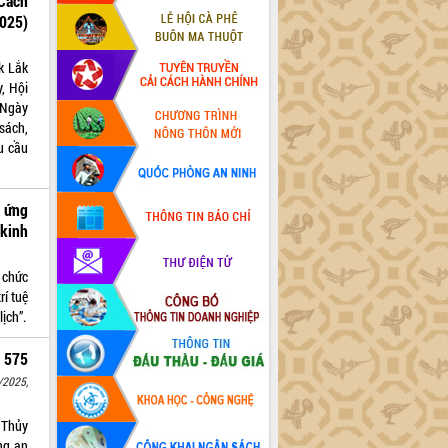
Cách
025)
k Lắk
, Hội
 Ngày
sách,
u cầu
 ứng
 kinh
 chức
rí tuệ
ịch”.
 575
/2025,
 Thủy
ng an