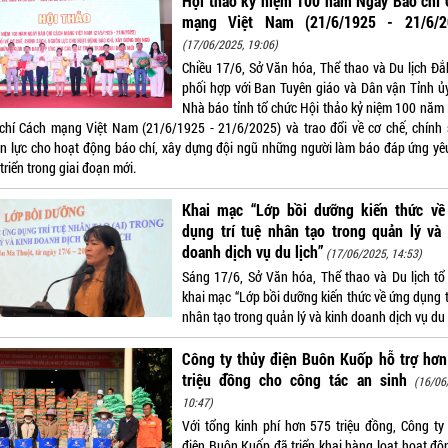
Hội thảo kỷ niệm 100 năm Ngày Báo chí 
mạng Việt Nam (21/6/1925 - 21/6/2
(17/06/2025, 19:06)
Chiều 17/6, Sở Văn hóa, Thể thao và Du lịch Đắ
phối hợp với Ban Tuyên giáo và Dân vận Tỉnh ủy
Nhà báo tỉnh tổ chức Hội thảo kỷ niệm 100 năm
chí Cách mạng Việt Nam (21/6/1925 - 21/6/2025) và trao đổi về cơ chế, chính 
n lực cho hoạt động báo chí, xây dựng đội ngũ những người làm báo đáp ứng yê
triển trong giai đoạn mới.
Khai mạc “Lớp bồi dưỡng kiến thức về
dụng trí tuệ nhân tạo trong quản lý và
doanh dịch vụ du lịch”
(17/06/2025, 14:53)
Sáng 17/6, Sở Văn hóa, Thể thao và Du lịch tổ
khai mạc “Lớp bồi dưỡng kiến thức về ứng dụng t
nhân tạo trong quản lý và kinh doanh dịch vụ du l
Công ty thủy điện Buôn Kuốp hỗ trợ hơn
triệu đồng cho công tác an sinh
(16/06
10:47)
Với tổng kinh phí hơn 575 triệu đồng, Công ty
điện Buôn Kuốp đã triển khai hàng loạt hoạt độ