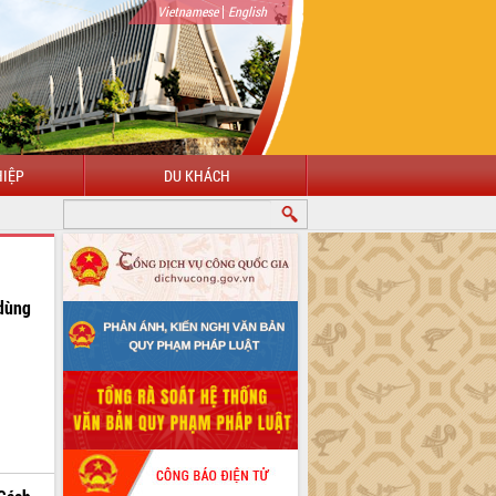
|
Vietnamese
English
IỆP
DU KHÁCH
dùng