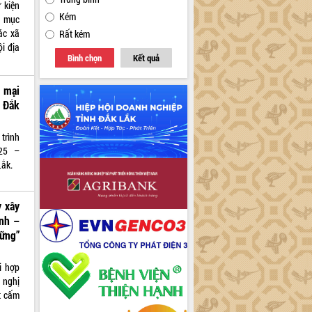
 kiện
Kém
i mục
ác xã
Rất kém
ội địa
Bình chọn
Kết quả
 mại
h Đắk
trình
025 –
Lắk.
y xây
anh –
ững”
i hợp
 nghị
t cấm