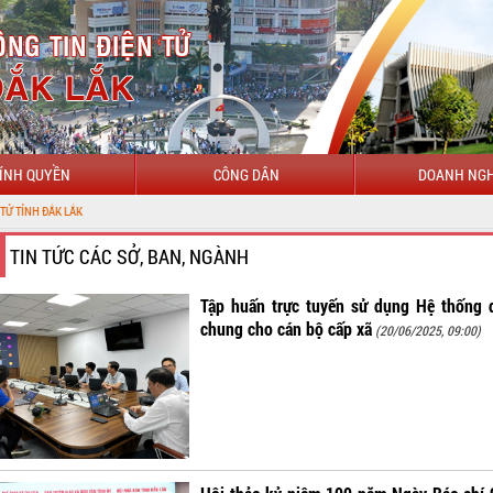
ÍNH QUYỀN
CÔNG DÂN
DOANH NGH
TIN TỨC CÁC SỞ, BAN, NGÀNH
Tập huấn trực tuyến sử dụng Hệ thống 
chung cho cán bộ cấp xã
(20/06/2025, 09:00)