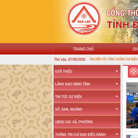
TRANG CHỦ
CH
Thứ sáu, 07/08/2026
CHÀO MỪNG ĐẾN VỚI CỔNG THÔNG TIN ĐIỆN TỬ TỈNH ĐẮK LẮK
GIỚI THIỆU
LÃNH ĐẠO UBND TỈNH
TIN TỨC SỰ KIỆN
SỞ, BAN, NGÀNH
UBND CÁC XÃ, PHƯỜNG
THÔNG TIN CHỈ ĐẠO ĐIỀU HÀNH