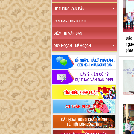
HỆ THỐNG VĂN BẢN
VĂN BẢN HĐND TỈNH
ĐIỂM TIN VĂN BẢN
Báo 
nguồ
QUY HOẠCH - KẾ HOẠCH
phát 