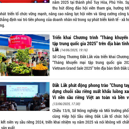
năm 2025 tại thành phố Tuy Hòa, Phú Yên. Sự
thu hút đông đảo hội viên tham gia, hướng tớ
 phát triển tổ chức vững mạnh, nâng cao năng lực hội viên và tăng cường công t
khẳng định vai trò tiên phong của doanh nhân nữ trong sự phát triển kinh tế - xã h
ng.
Triển khai Chương trình “Tháng khuyến
tập trung quốc gia 2025” trên địa bàn tỉn
Lắk
(14/06/2025, 19:16)
Sở Công Thương Đắk Lắk vừa triển khai Chương 
“Tháng khuyến mại tập trung quốc gia 2
Vietnam Grand Sale 2025” trên địa bàn tỉnh Đắk 
Đắk Lắk phát động phong trào “Chung ta
dựng chuỗi sầu riêng xuất khẩu luồng x
Vì nền sầu riêng Việt an toàn và bền v
(13/06/2025, 17:30)
Chiều 13/6, Sở Nông nghiệp và Môi trường phố
cùng Hiệp hội Sầu riêng Đắk Lắk tổ chức hội
 kết niên vụ sầu riêng 2024, triển khai nhiệm vụ năm 2025 và nói không với chấ
 sản xuất.