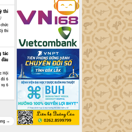
ỳ thi
)
 chức
Kỳ thi
g tác
 đầu
c Hội
 đỏ 6
 vụ 6
cùng →